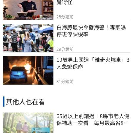
覺得怪
28分鐘前
白海豚最快今發海警！專家曝
停班停課機率
29分鐘前
19歲男上國道「離奇火燒車」3
人急逃保命
31分鐘前
其他人也在看
65歲以上別錯過！8縣市老人健
保補助一次看 每月最高省826
元