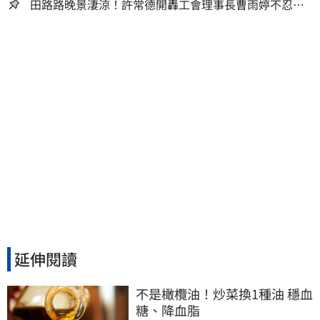
人生
田路路晚景淒涼！許常德開轟工會理事長曹雨婷不忍
了：別只包紅包慰問
延伸閱讀
不是橄欖油！炒菜換1種油 穩血
糖、降血脂