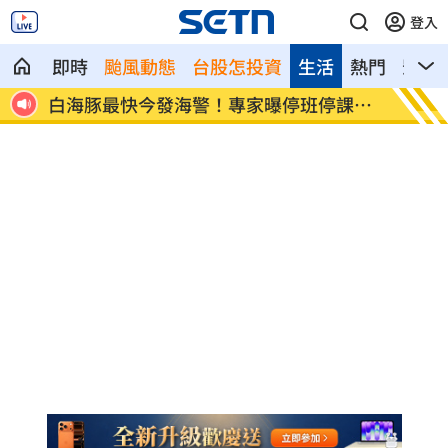
登入
即時
颱風動態
台股怎投資
生活
熱門
影音
白海豚最快今發海警！專家曝停班停課機
「這1
率