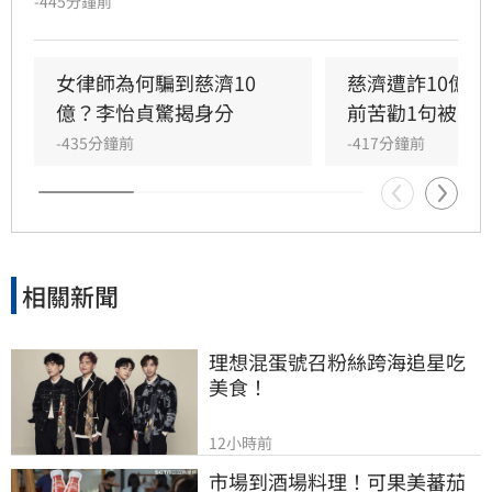
-445分鐘前
深入調查發現，陳昱瑄將詐得款項包裝成奢華名
媛生活，不僅出入皆以千萬賓利代步，更在李世
宗豪宅大啖頂級海鮮與法國名酒，相當奢華。
女律師為何騙到慈濟10
慈濟遭詐10億　
億？李怡貞驚揭身分
前苦勸1句被罵
-435分鐘前
-417分鐘前
相關新聞
理想混蛋號召粉絲跨海追星吃
美食！
12小時前
市場到酒場料理！可果美蕃茄