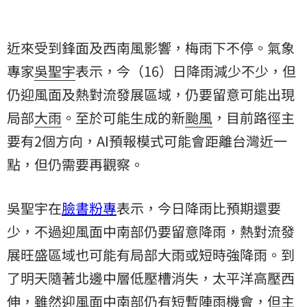
近來受到鋒面及西南風影響，梅雨下不停。氣象
專家
吳聖宇
表示，今（16）日降雨減少不少，但
仍迎風面及熱對流發展區域，仍要留意可能出現
局部
大雨
。至於可能生成的新
颱風
，目前路徑主
要有2個方向，AI預報模式可能會距離台灣近一
點，但仍需要再觀察。
吳聖宇在
臉書粉專
表示，今日降雨比預期還要
少，不過迎風面中南部仍要留意降雨，熱對流發
展旺盛區域也可能有局部大雨或短時強降雨。到
了明天隨著北邊中層低壓槽消失，太平洋高壓西
伸，雖然迎風面中南部仍有短暫陣雨機會，但主