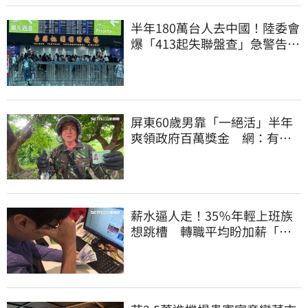
半年180萬台人去中國！陸委會
爆「413起失聯盤查」急警告：
手機全被看
屏東60歲男靠「一絕活」半年
爽領政府百萬獎金 網：有人
要組隊賺錢嗎？
薪水逼人走！35％年輕上班族
想跳槽 轉職平均盼加薪「破
萬元」