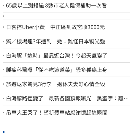
65歲以上別錯過 8縣市老人健保補助一次看
日客搭Uber小黃 中正區到故宮收3000元
獨／機場連3年遇到 她：難怪日本觀光強
白海豚「這時」最靠近台灣！今起天氣變了
腫瘤科醫曝「從不吃這道菜」恐多種癌上身
旅遊返家驚見3行李 退休夫妻好心情全毀
白海豚路徑變了！最新各國預報曝光 吳聖宇：離台
灣又更近一點
吊車大王哭了！望新豐車站感謝憶起這瞬間