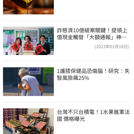
詐慈濟10億破案關鍵！提領上
億現金觸發「大額通報」神鬼
律師遭擊落內幕
(2023年01月18日)
1護膝保健品恐傷腦！研究：失
智風險飆25%
台灣不只台積電！1水果進軍法
國 價格曝光