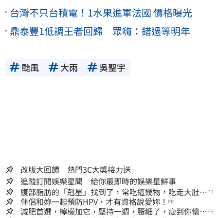
台灣不只台積電！1水果進軍法國 價格曝光
鼎泰豐1低調王者回歸 眾嗨：錯過等明年
颱風
大雨
吳聖宇
改版大回饋 熱門3C大獎接力送
追蹤訂閱娛樂星聞 給你最即時的娛樂星鮮事
腹部脂肪的「剋星」找到了，常吃這幾物，吃走大肚
PR
囊，瘦出小蠻腰
伴侶和妳一起預防HPV，才有資格說愛妳！
PR
減肥首選，檸檬加它，堅持一週，腰細了，瘦到你懷疑
PR