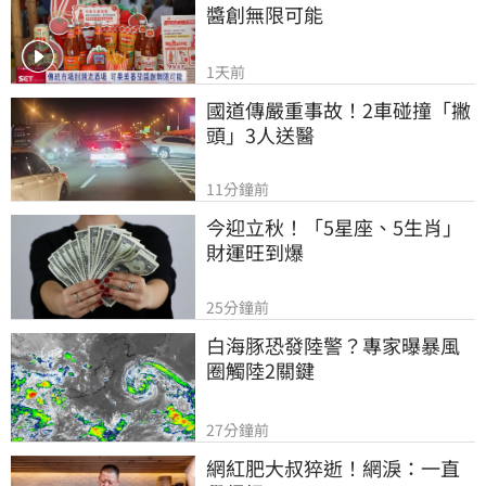
醬創無限可能
1天前
國道傳嚴重事故！2車碰撞「撇
頭」3人送醫
11分鐘前
今迎立秋！「5星座、5生肖」
財運旺到爆
25分鐘前
白海豚恐發陸警？專家曝暴風
圈觸陸2關鍵
27分鐘前
網紅肥大叔猝逝！網淚：一直