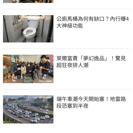
公廁馬桶為何有缺口？內行曝4
大神級功能
萊爾富賣「夢幻逸品」！驚見
超狂夜排人潮
端午車潮今天開始塞！地雷路
段恐塞到半夜