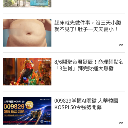
起床就先做件事，沒三天小腹
就不見了! 肚子一天天變小！
PR
8/6關聖帝君誕辰！命理師點名
「3生肖」拜完財運大爆發
009829掌握AI關鍵 大華韓國
KOSPI 50今強勢開募
PR