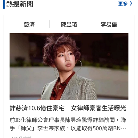
熱搜新聞
更多
慈濟
陳昱瑄
李易儒
詐慈濟10.6億住豪宅　女律師豪奢生活曝光
前彰化律師公會理事長陳昱瑄驚爆詐騙醜聞，聯
手「師父」李世宗家族，以能取得500萬劑BNT
疫苗為由，詐騙慈濟基金會高達10.6億元。檢調