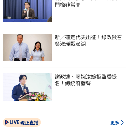
門檻非常高
新／確定代夫出征！綠改徵召
吳淑瑾戰澎湖
謝政達、廖婉汝婉拒監委提
名！總統府發聲
現正直播
更多