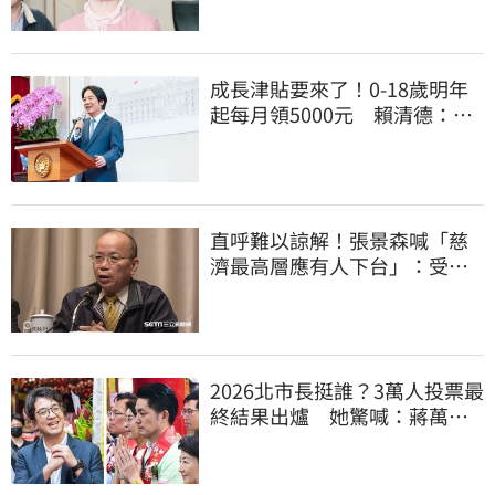
成長津貼要來了！0-18歲明年
起每月領5000元 賴清德：此
時不生更待何時
直呼難以諒解！張景森喊「慈
濟最高層應有人下台」：受害
者是捐款的大眾
2026北市長挺誰？3萬人投票最
終結果出爐 她驚喊：蔣萬安
真該緊張了