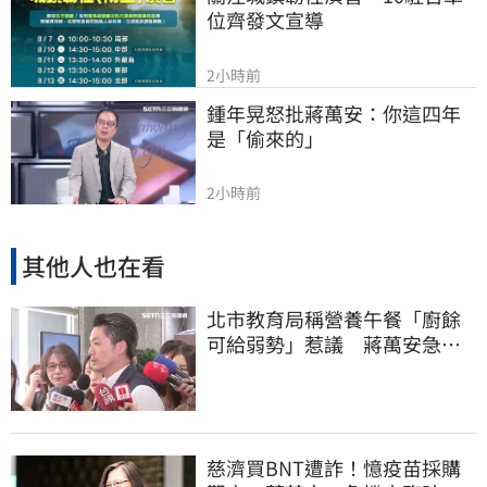
位齊發文宣導
2小時前
鍾年晃怒批蔣萬安：你這四年
是「偷來的」
2小時前
其他人也在看
北市教育局稱營養午餐「廚餘
可給弱勢」惹議 蔣萬安急
喊：不會這樣做
慈濟買BNT遭詐！憶疫苗採購