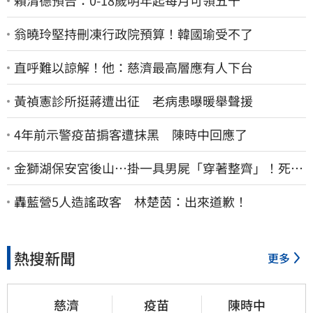
賴清德預告：0-18歲明年起每月可領五千
翁曉玲堅持刪凍行政院預算！韓國瑜受不了
直呼難以諒解！他：慈濟最高層應有人下台
黃禎憲診所挺蔣遭出征 老病患曝暖舉聲援
4年前示警疫苗掮客遭抹黑 陳時中回應了
金獅湖保安宮後山…掛一具男屍「穿著整齊」！死者
身份曝
轟藍營5人造謠政客 林楚茵：出來道歉！
熱搜新聞
更多
慈濟
疫苗
陳時中