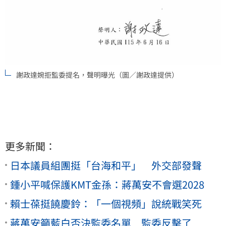
謝政達婉拒監委提名，聲明曝光（圖／謝政達提供）
更多新聞：
日本議員組團挺「台海和平」 外交部發聲
鍾小平喊保護KMT金孫：蔣萬安不會選2028
賴士葆挺饒慶鈴：「一個視頻」說統戰笑死
蔣萬安籲藍白否決監委名單 監委反擊了