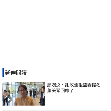
延伸閱讀
廖婉汝、謝政達拒監委提名　
蕭美琴回應了