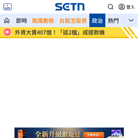
登入
即時
颱風動態
台股怎投資
政治
熱門
影音
股災進場「買台積電沒賺」這檔1張賺300
方恩格
萬