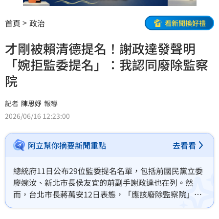
首頁
政治
看新聞換好禮
才剛被賴清德提名！謝政達發聲明
「婉拒監委提名」：我認同廢除監察
院
記者
陳思妤
報導
2026/06/16 12:23:00
阿立幫你摘要新聞重點
去看看
總統府11日公布29位監委提名名單，包括前國民黨立委
廖婉汝、新北市長侯友宜的前副手謝政達也在列。然
而，台北市長蔣萬安12日表態，「應該廢除監察院」，
還建議藍白立法院黨團可以考慮，「全部否決29位提名
人選」。而謝政達今（16）日也發出聲明宣布，決定婉