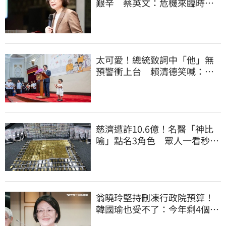
艱辛 蔡英文：危機來臨時務
必相信專業
太可愛！總統致詞中「他」無
預警衝上台 賴清德笑喊：卸
任再交棒給你
慈濟遭詐10.6億！名醫「神比
喻」點名3角色 眾人一看秒懂
讚：好傳神
翁曉玲堅持刪凍行政院預算！
韓國瑜也受不了：今年剩4個月
你思考一下