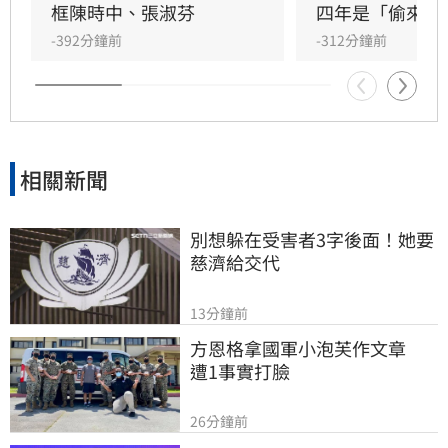
以「受害者」自居，面對大眾捐贈的善款遭濫
框陳時中、張淑芬
四年是「偷來的
用，慈濟有義務對外公開決策細節。
-392分鐘前
-312分鐘前
相關新聞
別想躲在受害者3字後面！她要
慈濟給交代
13分鐘前
方恩格拿國軍小泡芙作文章　
遭1事實打臉
26分鐘前