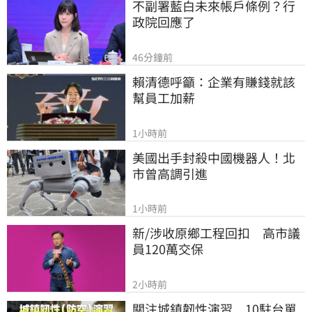
不副署藍白未來帳戶條例？行
政院回應了
46分鐘前
賴清德呼籲：企業有賺錢就該
幫員工加薪
1小時前
美國出手封殺中國機器人！北
市曾高調引進
1小時前
新/涉收原鄉工程回扣　高市議
員120萬交保
2小時前
關注城鎮韌性演習　10駐台單