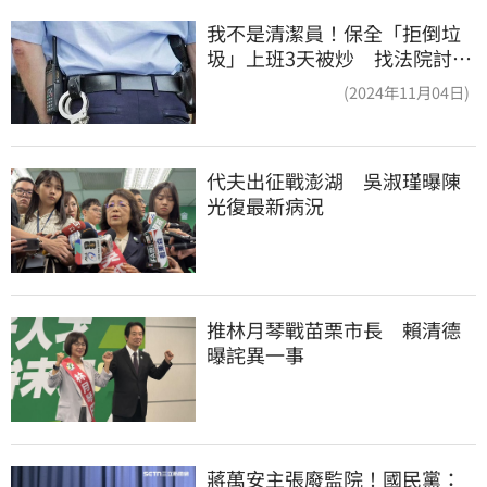
我不是清潔員！保全「拒倒垃
圾」上班3天被炒 找法院討公
道結果出爐
(2024年11月04日)
代夫出征戰澎湖　吳淑瑾曝陳
光復最新病況
推林月琴戰苗栗市長　賴清德
曝詫異一事
蔣萬安主張廢監院！國民黨：