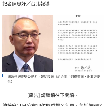
記者陳思妤／台北報導
拒監察委員提名，並表態他認同廢除監察院。
謝政達婉拒監委提名，聲明曝光（組合圖／翻攝畫面，謝政達提
供）
[廣告] 請繼續往下閱讀…
總統府11日公布29位
監委
提名名單，包括前國民