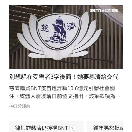
別想躲在受害者3字後面！她要慈濟給交代
慈濟購買BNT疫苗遭詐騙10.6億元引發社會關
注，媒體人詹凌瑀日前發文指出，該筆款項為支
付給掮客的「委任顧問費」，並質疑決策過程與
-467分鐘前
責任歸屬。詹凌瑀批評，當年藍白政治人物藉此
抹黑政府「卡疫苗」以獲取政治紅利，如今真相
大白卻無人道歉。此外，詹凌瑀強調慈濟不應僅
律師詐慈濟仍接機BNT 同
鍾年晃怒批蔣萬