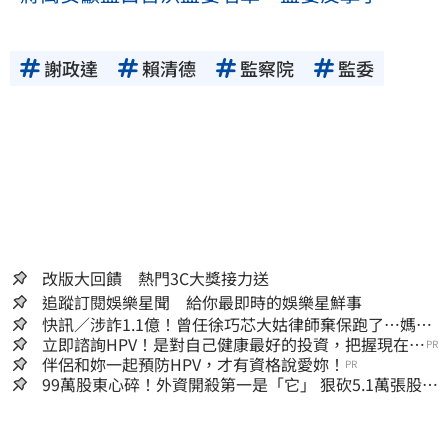
謝政達
賴清德
監察院
監委
改版大回饋 熱門3C大獎接力送
追蹤訂閱娛樂星聞 給你最即時的娛樂星鮮事
快訊／涉詐1.1億！曾任徐巧芯大姑律師棄保跑了…媽也
離境 桃檢發通緝
立即諮詢HPV！是對自己健康最好的投資，把握現在不
PR
嫌晚！
伴侶和妳一起預防HPV，才有資格說愛妳！
PR
99萬股東心碎！外資開殺第一是「它」 狠砍5.1萬張股價
重挫近5%