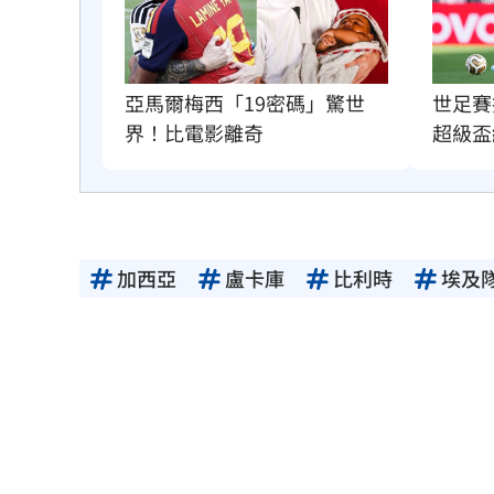
亞馬爾梅西「19密碼」驚世
世足賽
界！比電影離奇
超級盃
加西亞
盧卡庫
比利時
埃及