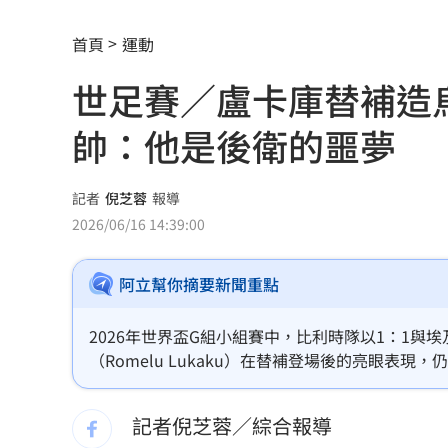
AI和你讀的不同！實測《時代》驚揭1真
首頁
運動
這大廠三支柱到位 全年EPS上看5.68元
世足賽／盧卡庫替補造
慈濟買BNT被詐10億！藍昔嗆擋疫苗網
帥：他是後衛的噩夢
它躋身美禁令受惠者 上半年EPS衝2.5
高溫重創雞蛋產量 最快要等到9月才回
記者
倪芝蓉
報導
2026/06/16 14:39:00
7月營收寫同期次高 聯寶訂單看到2027
阿立幫你摘要新聞重點
台股收復44000點大關 2關鍵看AI產業
他見搶案挺身相救遭圍毆亡！嫌犯最小1
2026年世界盃G組小組賽中，比利時隊以1：1
（Romelu Lukaku）在替補登場後的亮眼表現，
扣款人數狂增4成 國泰小龍基金布局曝
庫目前狀態尚未達到先發要求，但他極具威脅的禁
記者倪芝蓉／綜合報導
車是我的、油也是我的 睡車竟被收住