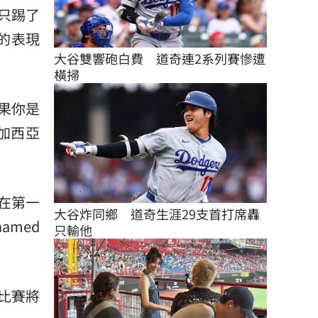
只踢了
的表現
大谷雙響砲白費　道奇連2系列賽慘遭
橫掃
果你是
加西亞
在第一
大谷炸同鄉　道奇生涯29支首打席轟
med
只輸他
」
比賽將