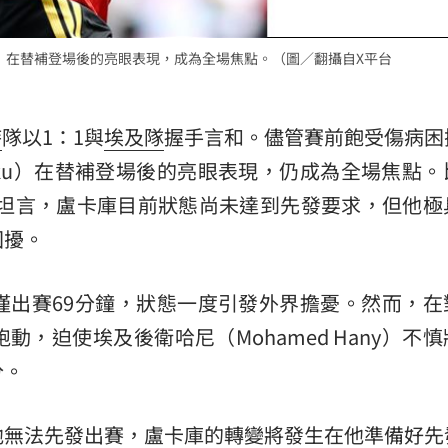
aku）在替補登場後的亮眼表現，成為全場焦點。（圖／翻攝自X平台
時
隊以1：1與
埃及隊
握手言和。儘管賽前飽受傷病困
Lukaku）在替補登場後的亮眼表現，仍成為全場焦點
a）賽後坦言，盧卡庫目前狀態尚未達到先發要求，但他
困擾。
僅出賽69分鐘，狀態一度引發外界擔憂。然而，在
，迫使埃及後衛哈尼（Mohamed Hany）不
分。
他無法先發出賽，盧卡庫的轉變將發生在他準備好先