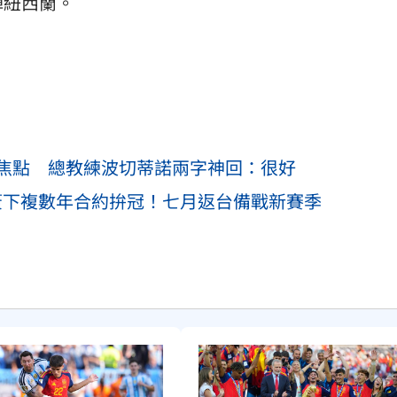
陣紐西蘭。
焦點 總教練波切蒂諾兩字神回：很好
簽下複數年合約拚冠！七月返台備戰新賽季