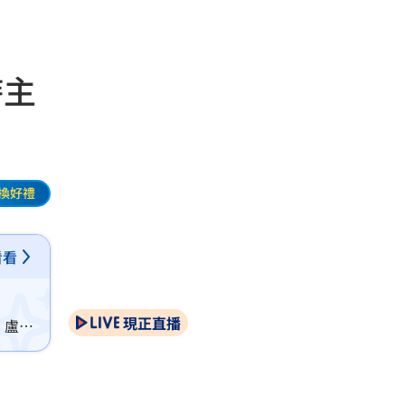
時主
換好禮
看看
現正直播
，盧卡