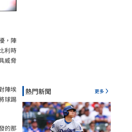
擾，陣
。比利時
極具威脅
對陣埃
熱門新聞
更多
慎將球踢
發的那