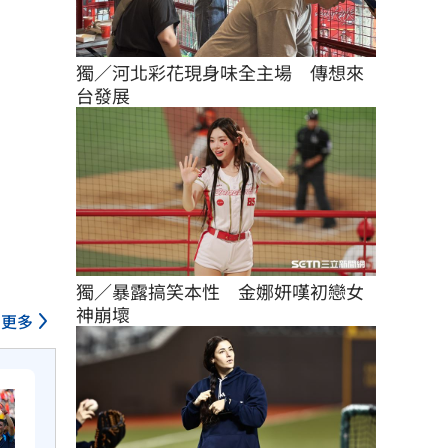
獨／河北彩花現身味全主場　傳想來
台發展
獨／暴露搞笑本性　金娜妍嘆初戀女
神崩壞
更多