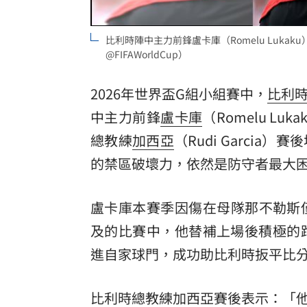
比利時陣中主力前鋒盧卡庫（Romelu Luk
@FIFAWorldCup）
2026年世界盃G組小組賽中，
比利
中主力前鋒
盧卡庫
（Romelu 
總教練
加西亞
（Rudi Garci
的禁區破壞力，依然是防守者最大
盧卡庫本賽季因傷在母隊那不勒斯
及的比賽中，他替補上場後積極的跑動
進自家球門，成功助比利時扳平比
比利時總教練加西亞賽後表示：「