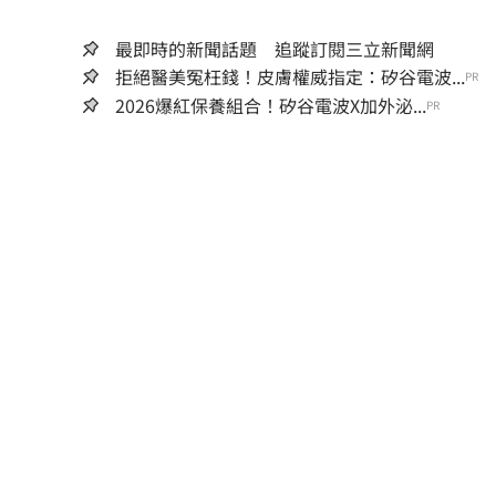
最即時的新聞話題 追蹤訂閱三立新聞網
拒絕醫美冤枉錢！皮膚權威指定：矽谷電波...
PR
2026爆紅保養組合！矽谷電波X加外泌...
PR