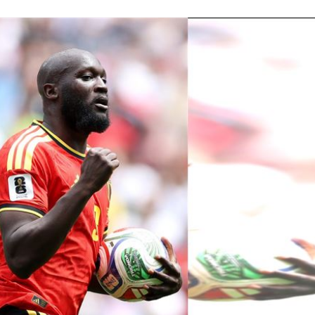
孝順
01:02
20元
01:00
驚
00:49
15