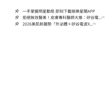
一手掌握明星動態 即刻下載娛樂星聞APP
拒絕無效醫美！皮膚專科醫師大推：矽谷電...
PR
2026美肌新趨勢「外泌體＋矽谷電波X...
PR