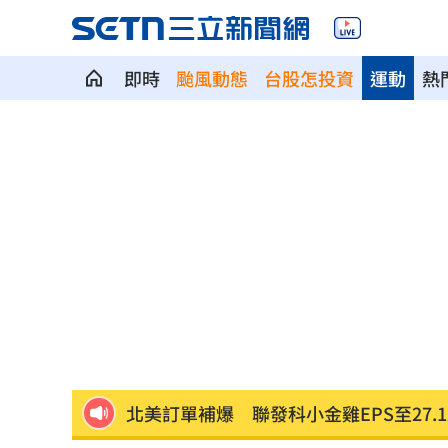
即時
颱風動態
台股怎投資
運動
熱
台中社宅驚見中國國徽！網全炸鍋
04:09
瞄準胃癌新療法 醣聯啟動一期臨床試
到了機場才知出不去！中國爆鎖國新法
7年前遭譏傻逼！他逆襲超車中國前首富
女兒一句話 兩老退休生活全變調
03:05
記憶體產能全被大廠包下 驚人漲價潮
北美訂單補爆 聯發科小金雞EPS至27.1