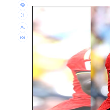
24歲存款破百萬！她公開致富關鍵：超
這大廠產能利用率衝90% 目標價上看2
埃及知名女星涉毒被判死 引發社會震
台灣彩券開獎直播中
20:31
LIVE三立+24小時直播
15:27
三立iNEWS新聞台線上直播
18:00
理想混蛋號召粉絲跨海追星吃美食！
18: