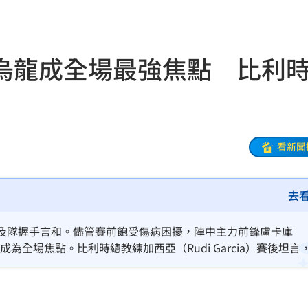
相
02:10
02:00
烏龍成全場最強焦點 比利
朝聖
01:35
8元
01:30
穩
01:26
看新聞
年
01:20
去
發展
01:13
2歲
01:10
與埃及隊握手言和。儘管賽前飽受傷病困擾，陣中主力前鋒盧卡庫
仍成為全場焦點。比利時總教練加西亞（Rudi Garcia）賽後坦言
光
01:05
區破壞力，依然是防守者最大困擾。
宿費
01:04