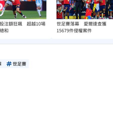
投注額狂飆　超越10場
世足賽落幕　愛爾達查獲
總和
15679件侵權案件
隊
世足賽