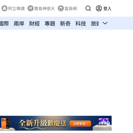
阿立導讀
寶島神很大
富房網
登入
國際
兩岸
財經
專題
新奇
科技
旅遊
汽車
寵物