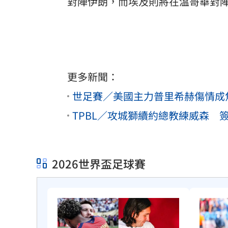
對陣伊朗，而埃及則將在溫哥華對
更多新聞：
世足賽／美國主力普里希赫傷情成
TPBL／攻城獅續約總教練威森 
2026世界盃足球賽