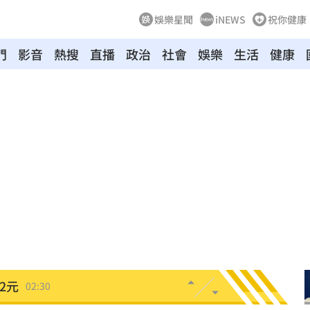
娛樂星聞
iNEWS
祝你健康
門
影音
熱搜
直播
政治
社會
娛樂
生活
健康
驗！
04:02
03:57
03:10
來襲
03:04
2元
02:30