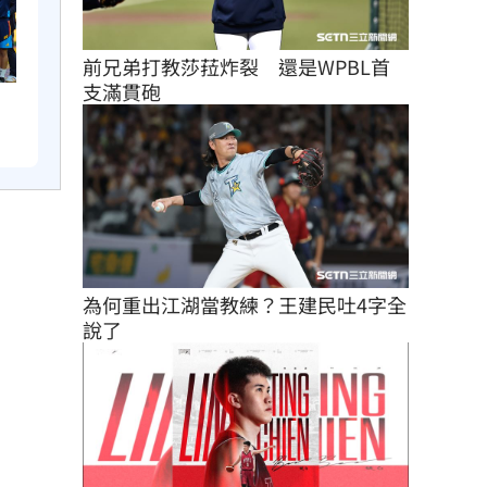
前兄弟打教莎菈炸裂　還是WPBL首
支滿貫砲
為何重出江湖當教練？王建民吐4字全
說了