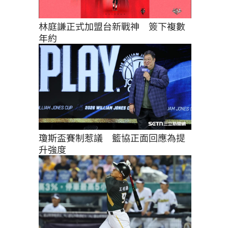
林庭謙正式加盟台新戰神　簽下複數
年約
瓊斯盃賽制惹議　籃協正面回應為提
升強度