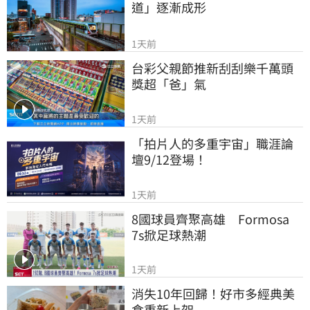
道」逐漸成形
1天前
台彩父親節推新刮刮樂千萬頭
獎超「爸」氣
1天前
「拍片人的多重宇宙」職涯論
壇9/12登場！
1天前
8國球員齊聚高雄　Formosa 
7s掀足球熱潮
1天前
消失10年回歸！好市多經典美
食重新上架