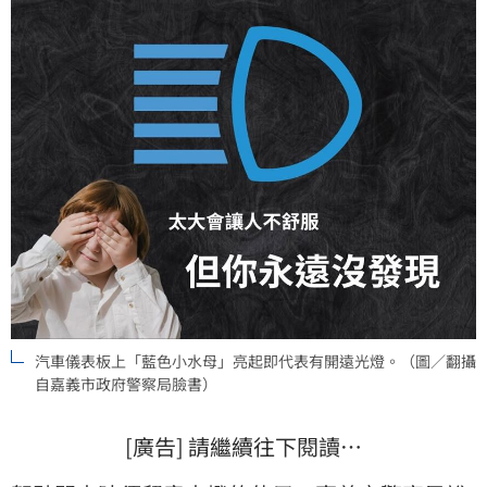
汽車儀表板上「藍色小水母」亮起即代表有開遠光燈。（圖／翻攝
自嘉義市政府警察局臉書）
[廣告] 請繼續往下閱讀…