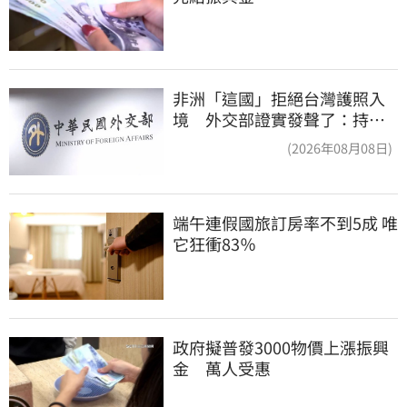
非洲「這國」拒絕台灣護照入
境 外交部證實發聲了：持續
交涉聯繫
(2026年08月08日)
端午連假國旅訂房率不到5成 唯
它狂衝83％
政府擬普發3000物價上漲振興
金　萬人受惠