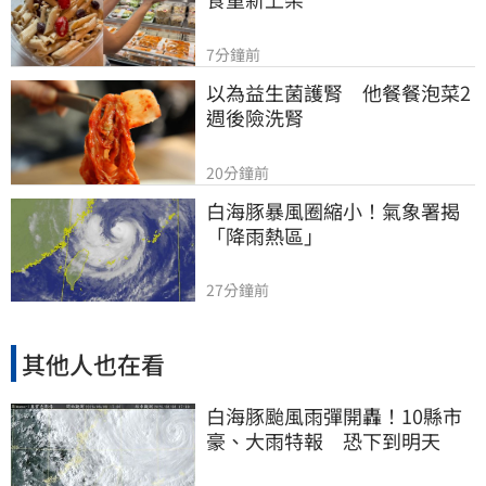
7分鐘前
以為益生菌護腎　他餐餐泡菜2
週後險洗腎
20分鐘前
白海豚暴風圈縮小！氣象署揭
「降雨熱區」
27分鐘前
其他人也在看
白海豚颱風雨彈開轟！10縣市
豪、大雨特報 恐下到明天