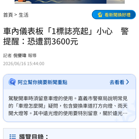
首頁
生活
看新聞換好禮
車內儀表板「1標誌亮起」小心 警
提醒：恐遭罰3600元
記者
倪譽瑋
報導
2026/06/16 15:44:00
阿立幫你摘要新聞重點
去看看
駕駛開車時須留意車燈的使用。嘉義市警察局說明常見
的「車燈怎麼開」疑問，包含變換車道打方向燈、雨天
開大燈等。其中遠光燈的使用要特別留意，關於遠光燈
是什麼？它的光線較強，可能干擾其他駕駛視線、遠光
燈什麼時候開？應是在郊區或視線不良路段，且前方與
對向無車；開遠光燈罰則方面，使用時機錯誤可處新台
導覽目錄：