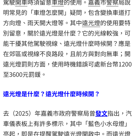
駕駛
開車
時須留意
車燈
的使用。
嘉義
市
警察
局說
明常見的「車燈怎麼開」疑問，包含變換車道打
方向燈、雨天開大燈等。其中
遠光燈
的使用要特
別留意，關於遠光燈是什麼？它的光線較強，可
能干擾其他駕駛視線、遠光燈什麼時候開？應是
在郊區或視線不良路段，且前方與對向無車；開
遠光燈罰則
方面，使用時機錯誤可處新台幣1200
至3600元罰鍰。
遠光燈是什麼？遠光燈什麼時候開？
去（2025）年嘉義市政府警察局曾
發文
指出，汽
車儀表板上有許多標示，其中「藍色小水母燈」
亮起，即是在提醒駕駛遠光燈開啟中。而遠光燈