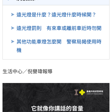
幣1200至3600元罰鍰。
遠光燈是什麼？遠光燈什麼時候開？
遠光燈罰則 有來車或離前車近時勿開
其他功能車燈怎麼開 警察局揭使用時
機
生活中心／倪譽瑋報導