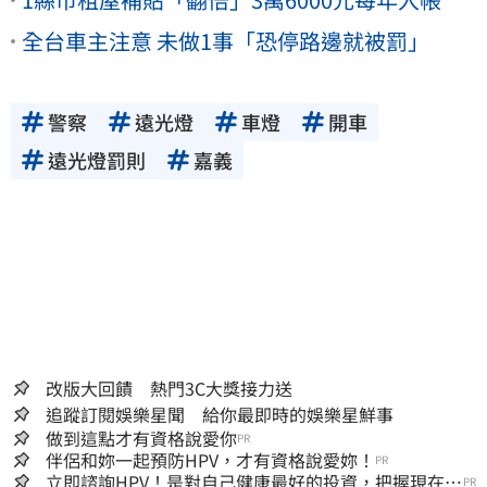
全台車主注意 未做1事「恐停路邊就被罰」
警察
遠光燈
車燈
開車
遠光燈罰則
嘉義
改版大回饋 熱門3C大獎接力送
追蹤訂閱娛樂星聞 給你最即時的娛樂星鮮事
做到這點才有資格說愛你
PR
伴侶和妳一起預防HPV，才有資格說愛妳！
PR
立即諮詢HPV！是對自己健康最好的投資，把握現在不
PR