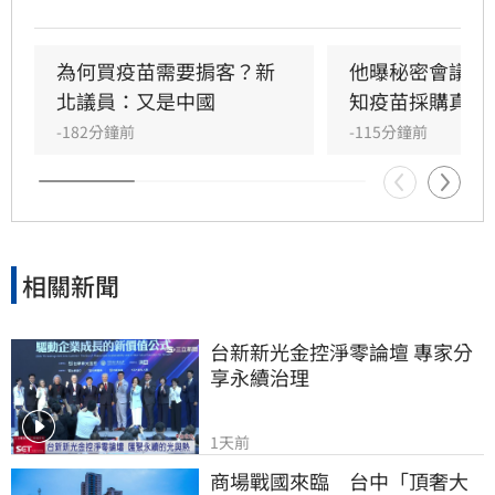
詐騙十億怎麼如此淡定。雖然慈濟已經聲明，又
發出內部信，但學者沈榮欽指出，慈濟的每次解
釋都暴露更多疑點，「慈濟的管理階層嚴重失
為何買疫苗需要掮客？新
他曝秘密會議：
職」。他還指出其中一段關於疫苗採購價格的內
北議員：又是中國
知疫苗採購真相
容根本不是事實，「我不知道為何慈濟高層能夠
-182分鐘前
-115分鐘前
說出這段話」。
相關新聞
台新新光金控淨零論壇 專家分
享永續治理
1天前
商場戰國來臨　台中「頂奢大