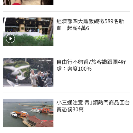
經濟部四大鐵飯碗徵589名新
血　起薪4萬6
自由行不夠香?旅客讚跟團4好
處：爽度100%
小三通注意 帶1類熱門商品回台
賣恐罰30萬