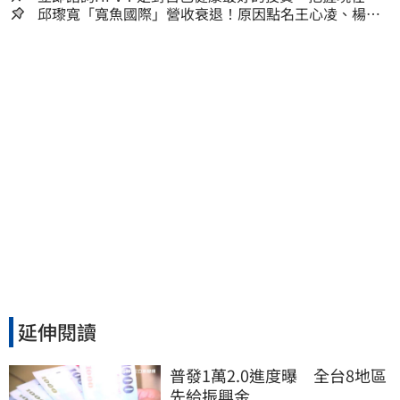
嫌晚！
邱瓈寬「寬魚國際」營收衰退！原因點名王心凌、楊丞
琳網笑翻：太誠實
延伸閱讀
普發1萬2.0進度曝　全台8地區
先給振興金