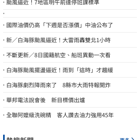
颱風逼近！7地區明午前達停班課標準
國際油價仍高「下週是否漲價」中油公布了
新／白海豚颱風逼近！大雷雨轟雙北1小時
不斷更新／8日國籍航空、船班異動一次看
白海豚颱風擺盪逼近！雨到「這時」才趨緩
白海豚劇烈降雨來了 8縣市大雨特報開炸
華邦電法說會後 新目標價出爐
全聯阿嬤級洗碗精 客人讚去油力強用45年
熱搜新聞