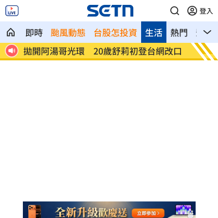
登入
即時
颱風動態
台股怎投資
生活
熱門
影音
熱
拋開阿湯哥光環 20歲舒莉初登台網改口
新／永
歲