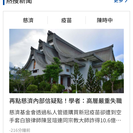
更多
慈濟
疫苗
陳時中
再點慈濟內部信疑點！學者：高層嚴重失職
慈濟基金會透過私人管道購買新冠疫苗卻遭到空
手套白狼律師陳昱瑄連同宗教大師詐得10.6億
元，案情曝光後引發社會熱議，紛紛質疑慈濟被
-216分鐘前