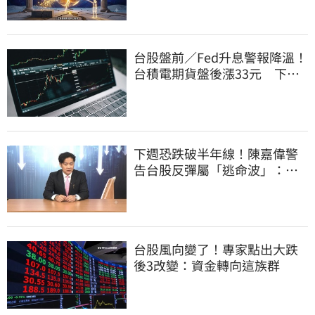
台股盤前／Fed升息警報降溫！
台積電期貨盤後漲33元 下周
反攻關鍵曝光
下週恐跌破半年線！陳嘉偉警
告台股反彈屬「逃命波」：空
頭大屠殺剛開始
台股風向變了！專家點出大跌
後3改變：資金轉向這族群