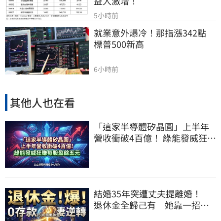
益人激增！
5小時前
就業意外爆冷！那指漲342點　
標普500新高
6小時前
其他人也在看
「這家半導體矽晶圓」上半年
營收衝破4百億！ 綠能發威狂賺
每股盈餘五元
結婚35年突遭丈夫提離婚！
退休金全歸己有 她靠一招奪
回權益