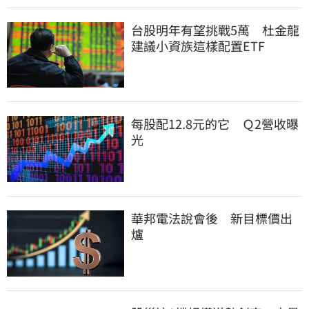
台股明年有望挑戰5萬 杜金龍
建議小資族這樣配置ETF
每股配12.8元的它 Ｑ2營收曝
光
華邦電法說會後 新目標價出
爐