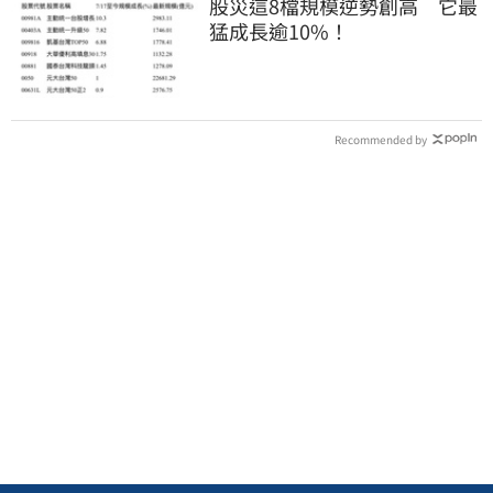
股災這8檔規模逆勢創高 它最
猛成長逾10%！
Recommended by