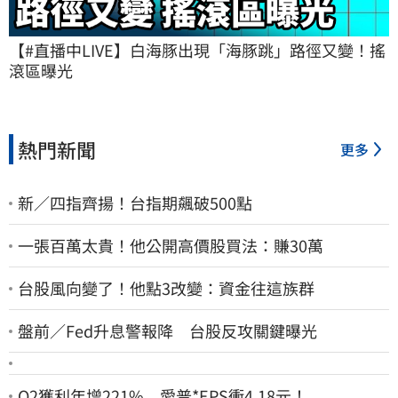
【#直播中LIVE】白海豚出現「海豚跳」路徑又變！搖
滾區曝光
熱門新聞
更多
新／四指齊揚！台指期飆破500點
一張百萬太貴！他公開高價股買法：賺30萬
台股風向變了！他點3改變：資金往這族群
盤前／Fed升息警報降 台股反攻關鍵曝光
Q2獲利年增221% 愛普*EPS衝4.18元！