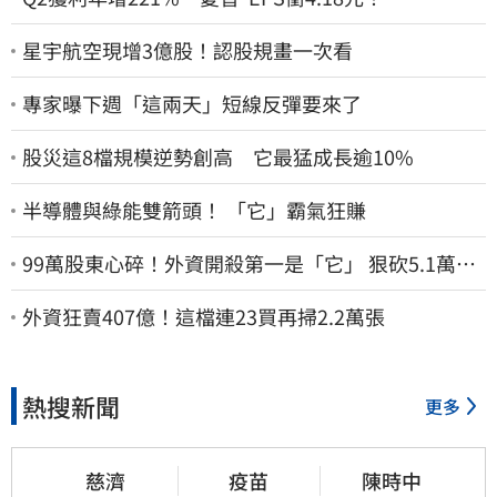
星宇航空現增3億股！認股規畫一次看
專家曝下週「這兩天」短線反彈要來了
股災這8檔規模逆勢創高 它最猛成長逾10%
半導體與綠能雙箭頭！ 「它」霸氣狂賺
99萬股東心碎！外資開殺第一是「它」 狠砍5.1萬張
股價重挫近5%
外資狂賣407億！這檔連23買再掃2.2萬張
熱搜新聞
更多
慈濟
疫苗
陳時中