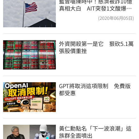
藍曾嗆陳時中！慈濟被詐10億
真相大白 AIT突發1文酸爆…
他笑：真的很會
(2020年06月05日)
外資開殺第一是它　狠砍5.1萬
張股價重挫
GPT將取消這項限制　免費版
都受惠
黃仁勳點名「下一波浪潮」這
族群全面噴出