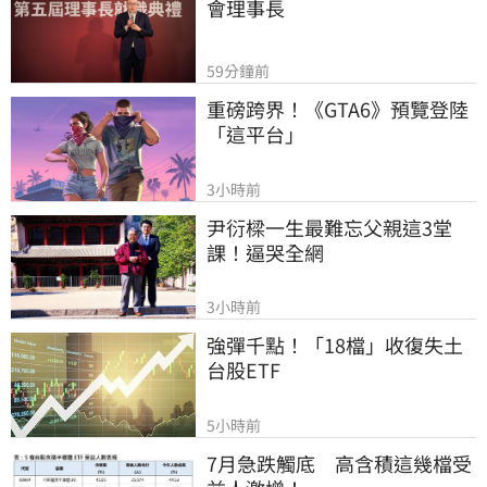
會理事長
59分鐘前
重磅跨界！《GTA6》預覽登陸
「這平台」
3小時前
尹衍樑一生最難忘父親這3堂
課！逼哭全網
3小時前
強彈千點！「18檔」收復失土
台股ETF
5小時前
7月急跌觸底　高含積這幾檔受