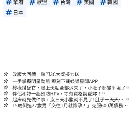
華府
歐盟
台灣
美國
韓國
日本
改版大回饋 熱門3C大獎接力送
一手掌握明星動態 即刻下載娛樂星聞APP
檸檬搭配它，臉上斑點全部消失了，小肚子都變平坦了
PR
伴侶和妳一起預防HPV，才有資格說愛妳！
PR
起床就先做件事，沒三天小腹就不見了! 肚子一天天變
PR
小！
15歲倒追27歲男「交往1月就懷孕！」克服600萬債務
36歲美魔女當阿嬤了