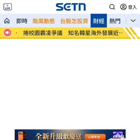
登入
即時
颱風動態
台股怎投資
財經
熱門
影音
幸離
捲校園霸凌爭議 知名韓星海外發展近況
鄭麗文
曝
家」