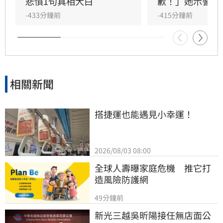
應針對刻意扭曲事實並抹黑防疫團隊的行為出面
悲憤1句真相大白
歉！」她示警1
說明，而非以各種藉口閃避。
-433分鐘前
-415分鐘前
相關新聞
搭捷運也能遇見小幸運！
2026/08/03 08:00
全球人壽曝家庭危機　推它打
造風險防護網
49分鐘前
新光三越吳昕陽接任無店面公