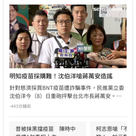
明知疫苗採購難！沈伯洋嗆蔣萬安造謠
針對慈濟採買BNT疫苗遭詐騙事件，民進黨立委
沈伯洋今（8）日重砲抨擊台北市長蔣萬安。沈
伯洋指出，蔣萬安過去曾任衛環委員會召委並召
-443分鐘前
開疫苗秘密會議，明知當時全球疫苗採購困難卻
選擇將致力保護慈濟與民眾的陳時中抹黑為「擋
疫苗」。沈伯洋直言，蔣萬安身為當時的召委，
昔被抹黑擋疫苗　陳時中
柯志恩嗆「不跟