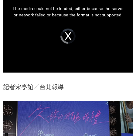
This
is
a
The media could not be loaded, either because the server
modal
window.
or network failed or because the format is not supported.
Video
Player
is
loading.
記者宋亭誼／台北報導