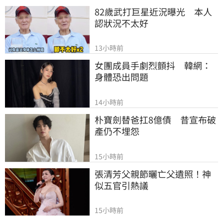
82歲武打巨星近況曝光　本人
認狀況不太好
13小時前
女團成員手劇烈顫抖　韓網：
身體恐出問題
14小時前
朴寶劍替爸扛8億債　昔宣布破
產仍不埋怨
15小時前
張清芳父親節曬亡父遺照！神
似五官引熱議
15小時前