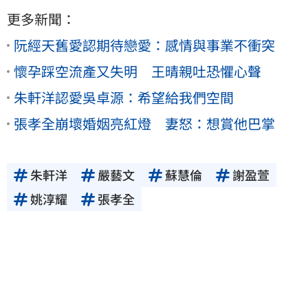
更多新聞：
阮經天舊愛認期待戀愛：感情與事業不衝突
懷孕踩空流產又失明 王晴親吐恐懼心聲
朱軒洋認愛吳卓源：希望給我們空間
張孝全崩壞婚姻亮紅燈 妻怒：想賞他巴掌
朱軒洋
嚴藝文
蘇慧倫
謝盈萱
姚淳耀
張孝全