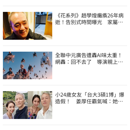
《花系列》趙學煌癱瘓26年病
逝！告別式時間曝光 家屬遵
照遺願進行
全聯中元廣告遭轟AI味太重！
網轟：回不去了 導演親上火
線62字回應
小24歲女友「台大3碩1博」爆
造假！ 姜厚任霸氣喊：她就
算文盲我也愛