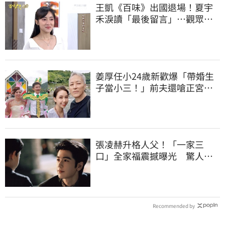
王凱《百味》出國退場！夏宇
禾淚讀「最後留言」…觀眾全
鼻酸：不是演的
姜厚任小24歲新歡爆「帶婚生
子當小三！」前夫還嗆正宮
黑歷史曝光
張凌赫升格人父！「一家三
口」全家福震撼曝光 驚人反
差迷暈全網
Recommended by