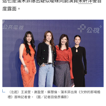
這也是蒲禾菲爆出疑似曖昧同劇演員
朱軒洋
後首
度露面。
（左起）王渝萱、謝盈萱、蘇慧倫、蒲禾菲出席《欠妳的那場婚
禮》首映記者會。（圖／記者田俊彥攝影）