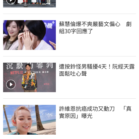
蘇慧倫爆不爽嚴藝文偏心　劇
組30字回應了
遭按鈴怪男騷擾4天！阮經天露
面鬆吐心聲
許維恩抗癌成功又動刀　「真
實原因」曝光