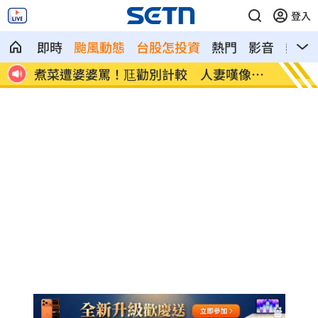
登入
即時
颱風動態
台股怎投資
熱門
影音
熱搜
嘆像台
新／白海豚近北部海面！氣象署發豪雨特
南電
報