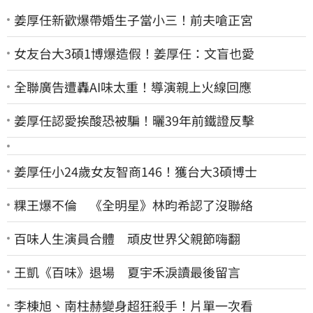
姜厚任新歡爆帶婚生子當小三！前夫嗆正宮
女友台大3碩1博爆造假！姜厚任：文盲也愛
全聯廣告遭轟AI味太重！導演親上火線回應
姜厚任認愛挨酸恐被騙！曬39年前鐵證反擊
姜厚任小24歲女友智商146！獲台大3碩博士
粿王爆不倫 《全明星》林昀希認了沒聯絡
百味人生演員合體 頑皮世界父親節嗨翻
王凱《百味》退場 夏宇禾淚讀最後留言
李棟旭、南柱赫變身超狂殺手！片單一次看