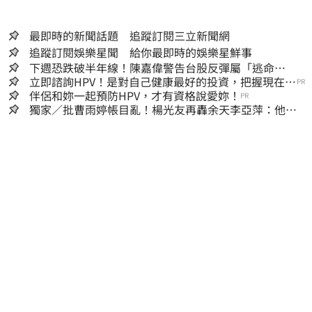
最即時的新聞話題 追蹤訂閱三立新聞網
追蹤訂閱娛樂星聞 給你最即時的娛樂星鮮事
下週恐跌破半年線！陳嘉偉警告台股反彈屬「逃命
波」：空頭大屠殺剛開始
立即諮詢HPV！是對自己健康最好的投資，把握現在不
PR
嫌晚！
伴侶和妳一起預防HPV，才有資格說愛妳！
PR
獨家／批曹雨婷帳目亂！楊光友再轟余天李亞萍：他們
工會跟演藝圈沒關