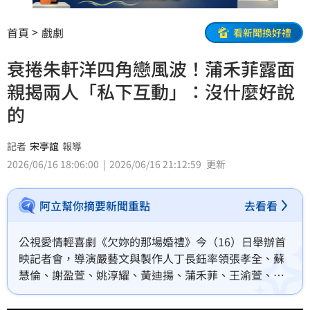
首頁
戲劇
看新聞換好禮
衰捲朱軒洋四角戀風波！蒲禾菲露面
親揭兩人「私下互動」：沒什麼好說
的
記者
宋亭誼
報導
2026/06/16 18:06:00
2026/06/16 21:12:59
更新
阿立幫你摘要新聞重點
去看看
公視愛情輕喜劇《欠妳的那場婚禮》今（16）日舉辦首
映記者會，導演嚴藝文與製作人丁長鈺率領張孝全、蘇
慧倫、謝盈萱、姚淳耀、黃迪揚、蒲禾菲、王渝萱、裴
子齊幾位主演一同現身，而這也是蒲禾菲爆出疑似曖昧
同劇演員朱軒洋後首度露面。宋亭誼報導