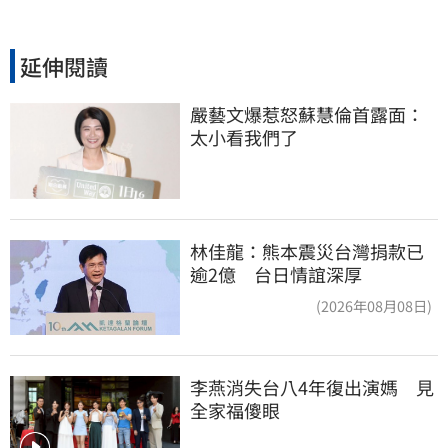
延伸閱讀
嚴藝文爆惹怒蘇慧倫首露面：
太小看我們了
林佳龍：熊本震災台灣捐款已
逾2億 台日情誼深厚
(2026年08月08日)
李燕消失台八4年復出演媽　見
全家福傻眼