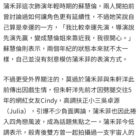
蒲禾菲這次飾演年輕時期的蘇慧倫，兩人開拍前
曾討論過如何讓角色更有延續性，不過她笑說自
己算是幸運的一方，「我比較幸運先演，導演說
先演先贏，變成慧倫姐來靠近我，我很開心。」
蘇慧倫則表示，兩個年紀的狀態本來就不太一
樣，自己並沒有刻意模仿蒲禾菲的表演方式。
不過更受外界關注的，莫過於蒲禾菲與朱軒洋此
前傳出因戲生情，但朱軒洋先前才因劈腿交往5
年的網紅女友Cindy，高調扶正小三吳卓源
（Julia），引爆不少負面輿論，蒲禾菲也因此捲
入四角戀風波，成為話題焦點之一。蒲禾菲今低
調表示，殺青後雙方曾一起拍攝過一支宇宙人的