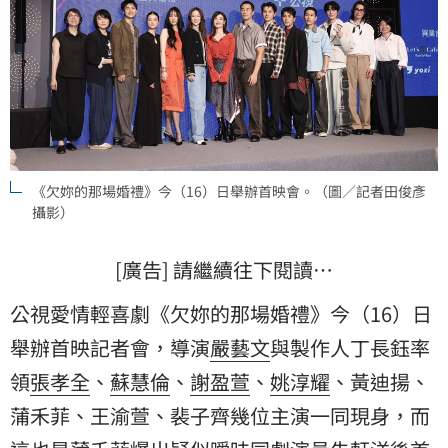
《欠妳的那場婚禮》今（16）日舉辦首映會。（圖／記者田俊彥
攝影）
[廣告] 請繼續往下閱讀…
公視愛情輕喜劇《欠妳的那場婚禮》今（16）日
舉辦首映記者會，導演
嚴藝文
與製作人丁長鈺率
領
張孝全
、
蘇慧倫
、
謝盈萱
、
姚淳耀
、黃迪揚、
蒲禾菲、王渝萱、裴子齊幾位主演一同現身，而