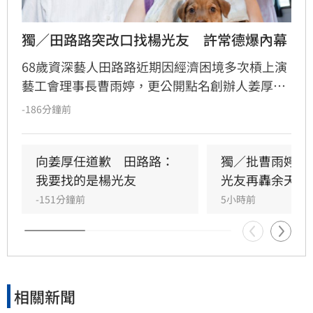
獨／田路路突改口找楊光友　許常德爆內幕
68歲資深藝人田路路近期因經濟困境多次槓上演
藝工會理事長曹雨婷，更公開點名創辦人姜厚任
出面，事後卻發文坦言搞錯對象，真正想找的是
-186分鐘前
前理事長楊光友。楊光友對此回應，質疑田路路
晚年困頓不應全歸咎於工會。對此，音樂人許常
德出面緩頰，建議田路路應先安頓好生活，並提
向姜厚任道歉　田路路：
獨／批曹雨婷帳
議透過口述歷史記錄資深藝人的故事。許常德同
我要找的是楊光友
光友再轟余天工
時批評現任理事長曹雨婷不應神隱，呼籲工會應
-151分鐘前
5小時前
展現具體作為照顧資深藝人，而非僅提供勞健保
功能。整起事件引發關注，田路路則強調目前先
處理身體狀況，後續發展仍待觀察。
相關新聞