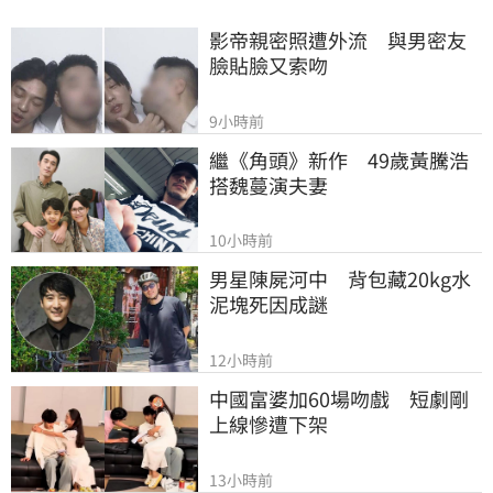
影帝親密照遭外流　與男密友
臉貼臉又索吻
9小時前
繼《角頭》新作　49歲黃騰浩
搭魏蔓演夫妻
10小時前
男星陳屍河中　背包藏20kg水
泥塊死因成謎
12小時前
中國富婆加60場吻戲　短劇剛
上線慘遭下架
13小時前