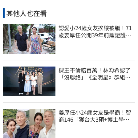
其他人也在看
認愛小24歲女友挨酸被騙！71
歲姜厚任公開39年前鐵證護
愛：沒有這回事
粿王不倫賠百萬！林昀希認了
「沒聯絡」《全明星》群組現
況曝光
姜厚任小24歲女友是學霸！智
商146「獲台大3碩+博士學
位」 超狂經歷曝