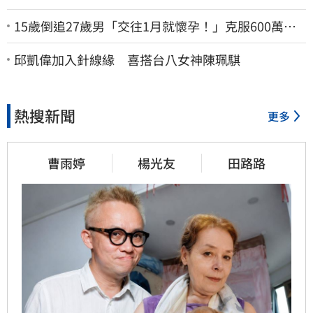
15歲倒追27歲男「交往1月就懷孕！」克服600萬債
務 36歲美魔女當阿嬤了
邱凱偉加入針線緣 喜搭台八女神陳珮騏
熱搜新聞
更多
曹雨婷
楊光友
田路路