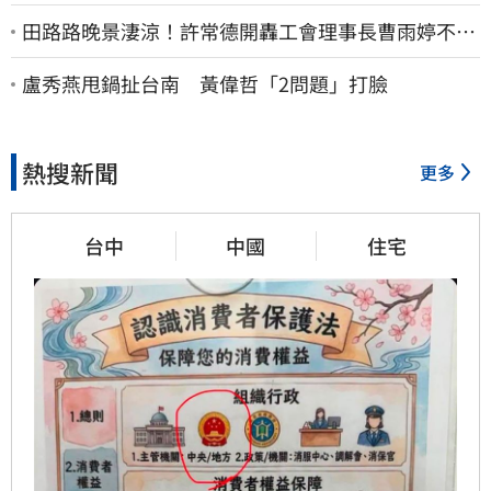
田路路晚景淒涼！許常德開轟工會理事長曹雨婷不忍
了：別只包紅包慰問
盧秀燕甩鍋扯台南 黃偉哲「2問題」打臉
熱搜新聞
更多
台中
中國
住宅