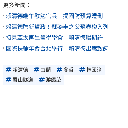
更多新聞：
賴清德端午慰勉官兵 提國防預算遭刪
賴清德聘新資政！蘇姿丰之父蘇春槐入列
接見亞太再生醫學學會 賴清德曝期許
國際扶輪年會台北舉行 賴清德出席致詞
賴清德
宜蘭
參香
林國漳
雪山隧道
游錫堃