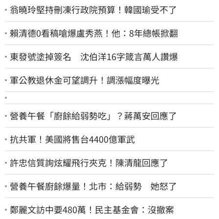
翁曉玲堅持刪凍行政院預算！韓國瑜受不了
賴清德0看稿嗆爆盧秀燕！他：8年總帳掀翻
東發號塗掉簽名 沈伯洋16字箴言萬人讚爆
軍公教退休金可望調升！調漲幅度曝光
營養午餐「廚餘給弱勢吃」？蔣萬安回應了
抗共軍！美國將售台4400億軍武
許忠信質詢炫耀飛行夾克！陳清龍回應了
營養午餐廚餘爆量！北市：給弱勢 她怒了
鄭麗文訪中要480萬！民主基金會：沒撤案