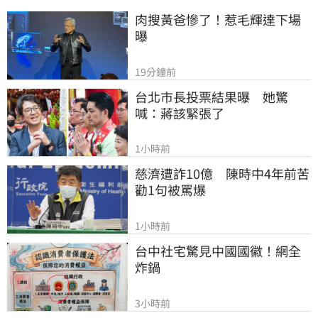
肉搜黃爸慘了！惹毛輝達下場
曝
19分鐘前
台北市長投票結果曝　她驚
喊：蔣該緊張了
1小時前
慈濟遭詐10億　陳時中4年前苦
勸1句被罵爆
1小時前
台中社宅驚見中國國徽！網全
炸鍋
3小時前