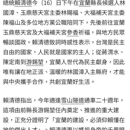
總統
賴清德
今（16）日下午在
宜蘭
縣長候選人
林
國漳
、玉鼎慈天宮主委林賜福、大福補天宮主委
陳福山及多位地方黨公職陪同下，先後前往宜蘭
玉鼎慈天宮及大福補天宮
參香
祈福，與地方民眾
暢談國政。賴清德致詞時感性表示，台灣是民主
自由的國家，人民就是國家的主人；從蔣渭水、
陳定南到
游錫堃
，宜蘭人世代為民主獻身，因此
唯有讓在地正派、溫暖的林國漳入主縣府，才能
與中央攜手合作，共創宜蘭好生活。
賴清德指出，今年適逢
雪山隧道
通車二十週年，
這項由前縣長游錫堃任內奠定、推進的重大建
設，正充分證明了「宜蘭的建設，必須仰賴懂在
地的傑出人才」。賴清德更以媽祖身旁的千里眼