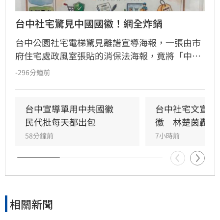
台中社宅驚見中國國徽！網全炸鍋
台中公園社宅電梯驚見離譜宣導海報，一張由市
府住宅處政風室張貼的消保法海報，竟將「中央
機關」圖示誤植為中國國徽，五星圖樣引發民眾
-296分鐘前
譁然。政治工作者周軒質疑市府立場，網友更諷
刺台中是否已中國化。對此，台中市住宅發展工
程處6日緊急滅火，坦承是內部人員使用AI製圖卻
台中宣導單用中共國徽　
台中社宅文宣驚
未落實校稿釀禍，已將爭議海報全面下架並致
民代批每天都出包
徽　林楚茵轟這
歉，承諾未來將嚴格審核宣導品內容，杜絕類似
58分鐘前
7小時前
荒謬烏龍再次發生。
相關新聞