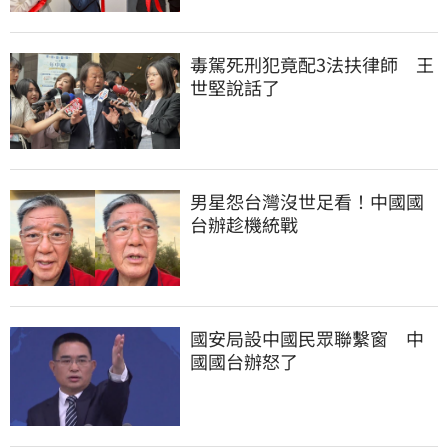
毒駕死刑犯竟配3法扶律師　王
世堅說話了
男星怨台灣沒世足看！中國國
台辦趁機統戰
國安局設中國民眾聯繫窗　中
國國台辦怒了