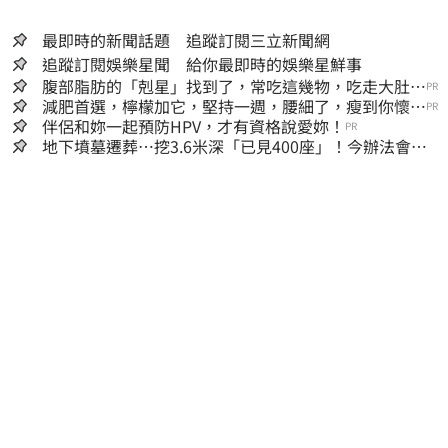
最即時的新聞話題 追蹤訂閱三立新聞網
追蹤訂閱娛樂星聞 給你最即時的娛樂星鮮事
腹部脂肪的「剋星」找到了，常吃這幾物，吃走大肚
PR
囊，瘦出小蠻腰
減肥首選，檸檬加它，堅持一週，腰細了，瘦到你懷疑
PR
人生
伴侶和妳一起預防HPV，才有資格說愛妳！
PR
地下墳墓遷葬…挖3.6米深「已見400座」！今辦法會安
撫祖先