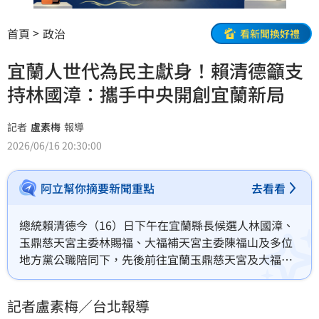
首頁
政治
看新聞換好禮
宜蘭人世代為民主獻身！賴清德籲支
持林國漳：攜手中央開創宜蘭新局
記者
盧素梅
報導
2026/06/16 20:30:00
阿立幫你摘要新聞重點
去看看
總統賴清德今（16）日下午在宜蘭縣長候選人林國漳、
玉鼎慈天宮主委林賜福、大福補天宮主委陳福山及多位
地方黨公職陪同下，先後前往宜蘭玉鼎慈天宮及大福補
天宮參香祈福，與地方民眾暢談國政。賴清德致詞時感
性表示，台灣是民主自由的國家，人民就是國家的主
記者盧素梅／台北報導
人；從蔣渭水、陳定南到游錫堃，宜蘭人世代為民主獻