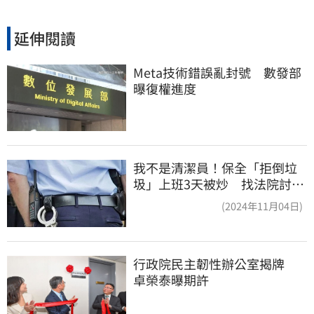
延伸閱讀
Meta技術錯誤亂封號　數發部
曝復權進度
我不是清潔員！保全「拒倒垃
圾」上班3天被炒 找法院討公
道結果出爐
(2024年11月04日)
行政院民主韌性辦公室揭牌　
卓榮泰曝期許