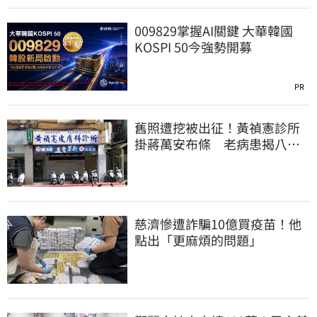
009829掌握AI關鍵 大華韓國
KOSPI 50今強勢開募
PR
舊照遭挖被出征！黃禎憲診所
掛蔣萬安布條 老病患揭八仙
塵爆暖舉聲援
慈濟慘遭詐騙10億買疫苗！他
點出「更麻煩的問題」