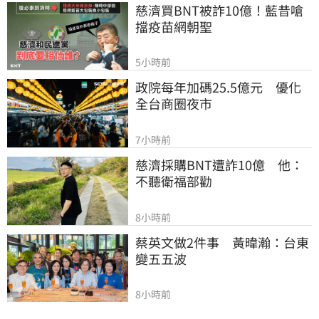
慈濟買BNT被詐10億！藍昔嗆
擋疫苗網朝聖
5小時前
政院每年加碼25.5億元　優化
全台商圈夜市
7小時前
慈濟採購BNT遭詐10億　他：
不聽衛福部勸
8小時前
蔡英文做2件事　黃暐瀚：台東
變五五波
8小時前