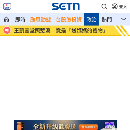
登入
即時
颱風動態
台股怎投資
政治
熱門
影音
物」
新／國道事故！車卡匝道…駕駛受困、昏
7縣市
迷
天