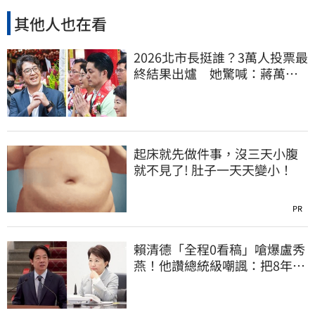
其他人也在看
2026北市長挺誰？3萬人投票最
終結果出爐 她驚喊：蔣萬安
真該緊張了
起床就先做件事，沒三天小腹
就不見了! 肚子一天天變小！
PR
賴清德「全程0看稿」嗆爆盧秀
燕！他讚總統級嘲諷：把8年總
帳一次掀翻