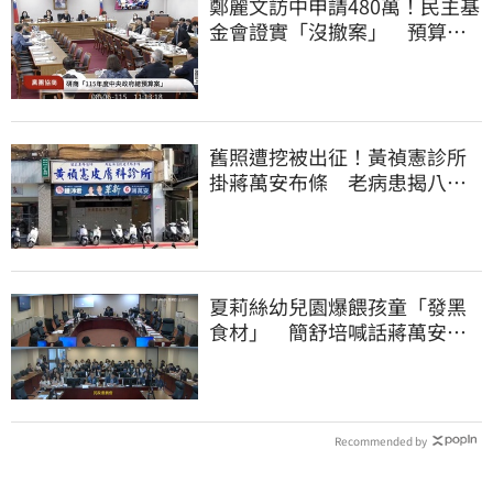
鄭麗文訪中申請480萬！民主基
金會證實「沒撤案」 預算被
砍960萬
舊照遭挖被出征！黃禎憲診所
掛蔣萬安布條 老病患揭八仙
塵爆暖舉聲援
夏莉絲幼兒園爆餵孩童「發黑
食材」 簡舒培喊話蔣萬安：
主動查明真相
Recommended by