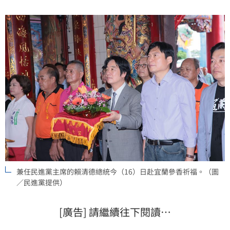
身，因此唯有讓在地正派、溫暖的林國漳入主縣府，才
能與中央攜手合作，共創宜蘭好生活。
兼任民進黨主席的賴清德總統今（16）日赴宜蘭參香祈福。（圖
／民進黨提供）
[廣告] 請繼續往下閱讀…