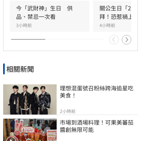
產；生肖狗偏財運強，有望獲意外之財。專家強
今「武財神」生日　供
關公生日「2類
調，無論生肖為何，只要虔誠備妥供品祭祀，皆
品、禁忌一次看
拜！恐惹禍上身
能祈求聖帝祖庇佑，迎來事業順遂與財源廣進的
3小時前
4小時前
好運勢，建議民眾把握良機，為下半年佈局求
財。
相關新聞
理想混蛋號召粉絲跨海追星吃
美食！
2小時前
市場到酒場料理！可果美蕃茄
醬創無限可能