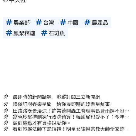
農業部
台灣
中國
農產品
鳳梨釋迦
石斑魚
最即時的新聞話題 追蹤訂閱三立新聞網
追蹤訂閱娛樂星聞 給你最即時的娛樂星鮮事
田路路晚景淒涼！許常德開轟工會理事長曹雨婷不忍
了：別只包紅包慰問
翁曉玲堅持刪凍行政院預算！韓國瑜也受不了：今年剩4
個月你思考一下
做到這點才有資格說愛你
PR
看到證嚴法師下跪頂禮！明星女律揪宗教大師全家詐慈
濟…全家爽睡黃金堆