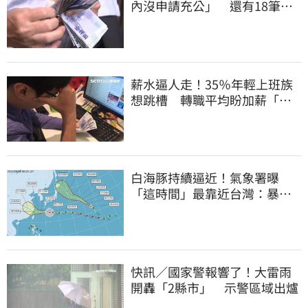
內沒申請充公」 還有18筆錢
連發到8月底
薪水逼人走！35％年輕上班族
想跳槽 轉職平均盼加薪「破
萬元」
白海豚持續逼近！氣象署曝
「這時間」最靠近台灣：暴風
圈來襲了
快訊／國家警報響了！大雷雨
開轟「2縣市」 示警區域出爐