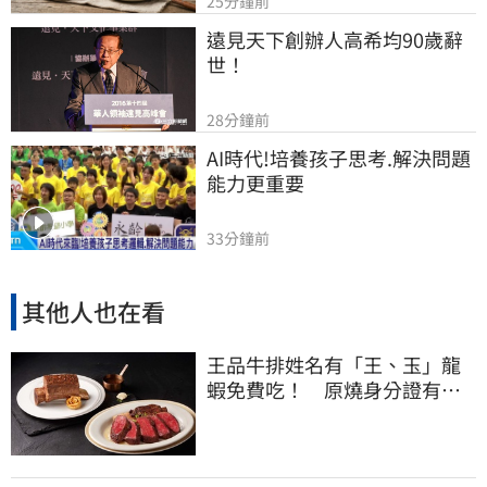
25分鐘前
遠見天下創辦人高希均90歲辭
世！
28分鐘前
AI時代!培養孩子思考.解決問題
能力更重要
33分鐘前
其他人也在看
王品牛排姓名有「王、玉」龍
蝦免費吃！ 原燒身分證有
「8」招待海鮮