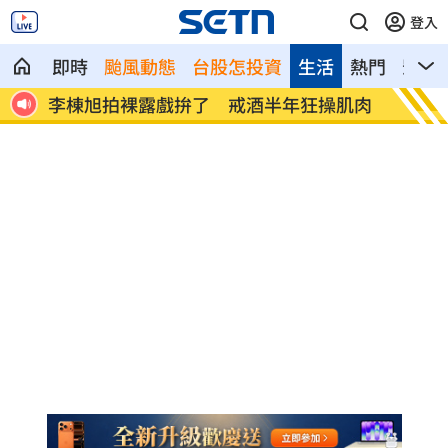
登入
即時
颱風動態
台股怎投資
生活
熱門
影音
棟旭拍裸露戲拚了 戒酒半年狂操肌肉
「白海豚」最快