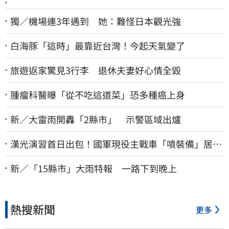
獨／機場連3年遇到 她：難怪日本觀光強
白海豚「這時」最靠近台灣！今起天氣變了
旅遊返家驚見3行李 退休夫妻好心情全毀
腫瘤科醫曝「從不吃這道菜」恐多種癌上身
新／大雷雨開轟「2縣市」 示警區域出爐
漢光演習首日出包！國軍現役主戰車「噴裝備」居民
撿到零件…軍方說話了
新／「15縣市」大雨特報 一路下到晚上
熱搜新聞
更多