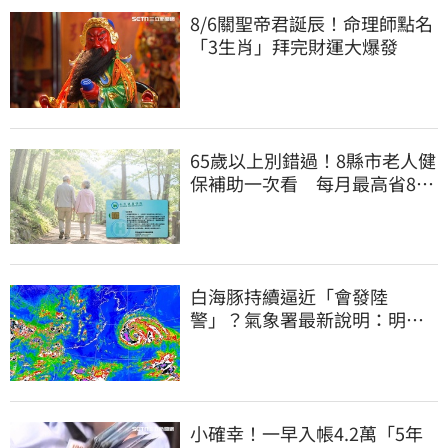
8/6關聖帝君誕辰！命理師點名
「3生肖」拜完財運大爆發
65歲以上別錯過！8縣市老人健
保補助一次看 每月最高省826
元
白海豚持續逼近「會發陸
警」？氣象署最新說明：明天
下半天先發布海警
小確幸！一早入帳4.2萬「5年