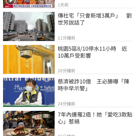
1天前
傳社宅「只會新增3萬戶」　劉
世芳說話了
11分鐘前
桃園5區8/10停水11小時　近
10萬戶受影響
20分鐘前
慈濟被詐10億　王必勝曝「陳
時中早示警」
24分鐘前
7年內連罹2癌！她「愛吃3款點
心」惹禍