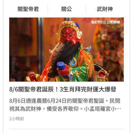
關聖帝君
關公
武財神
8/6關聖帝君誕辰！3生肖拜完財運大爆發
8月6日適逢農曆6月24日的關聖帝君聖誕，民間
視其為武財神，備受各界敬仰。小孟塔羅宮小立
指出，關聖帝君誕辰當日誠心祭拜，有望獲得神
2小時前
明加持。其中屬馬、虎、狗的民眾財運最旺，生
肖馬事業順遂帶動正財；生肖虎投資精準累積資