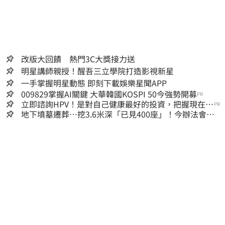
改版大回饋 熱門3C大獎接力送
明星講師親授！醒吾三立學院打造影視新星
一手掌握明星動態 即刻下載娛樂星聞APP
009829掌握AI關鍵 大華韓國KOSPI 50今強勢開募
PR
立即諮詢HPV！是對自己健康最好的投資，把握現在不
PR
嫌晚！
地下墳墓遷葬…挖3.6米深「已見400座」！今辦法會安
撫祖先