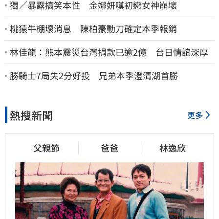
獨／暴露搞笑本性 金娜妍嘆初戀女神崩壞
桃猿牛棚壞消息 陳柏豪動刀確定本季報銷
林佳龍：熊本震災台灣捐款已逾2億 台日情誼深厚
勝騎士7局失2分好投 兄弟本季澄清湖首勝
熱搜新聞
更多
父親節
爸爸
林逸欣