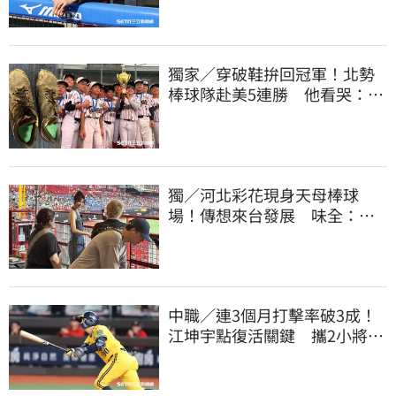
獨家／穿破鞋拚回冠軍！北勢
棒球隊赴美5連勝 他看哭：台
灣囡仔的韌性
獨／河北彩花現身天母棒球
場！傳想來台發展 味全：歡
迎各界人士進場
中職／連3個月打擊率破3成！
江坤宇點復活關鍵 攜2小將赴
美特訓見成效