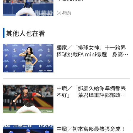
6小時前
其他人也在看
獨家／「排球女神」十一跨界
棒球挑戰FA mini徵選 身高
173竟成應援劣勢
中職／「那麼久給你準備都丟
不好」 葉君璋重評郭郁政對
獅表現
中職／初來富邦最熟張育成！