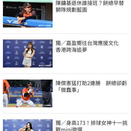
陳鏞基退休誰接班？餅總早替
獅隊規劃藍圖
獨／嘉盈嚮往台灣應援文化　
香港跨海追夢
陳傑憲猛打助2連勝　餅總卻虧
「做蠢事」
獨／身高173！排球女神十一挑
戰mini徵選