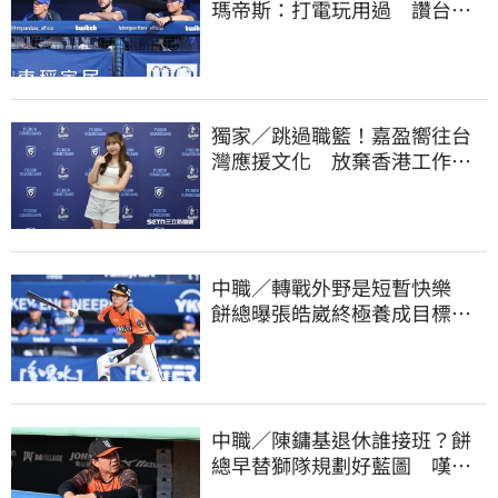
瑪帝斯：打電玩用過 讚台灣
麥當勞大勝美國
獨家／跳過職籃！嘉盈嚮往台
灣應援文化 放棄香港工作跨
海徵選mini追夢
中職／轉戰外野是短暫快樂
餅總曝張皓崴終極養成目標：
做到這點就成功
中職／陳鏞基退休誰接班？餅
總早替獅隊規劃好藍圖 嘆新
生代安定感不足