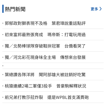
熱門新聞
更多
郭郁政對獅表現不及格 葉君璋說重話點評
初來富邦最熟張育成 瑪帝斯：打電玩用過
獨／北勢棒球隊穿破鞋拚冠軍 台僑看哭了
獨／河北彩花現身味全主場 傳想來台發展
葉總讚各隊洋將 聞阿部雄大被註銷好吃驚
桃猿連續2場二軍僅3投手 曾豪駒解釋狀況
前兄弟打教莎菈炸裂 還是WPBL首支滿貫砲