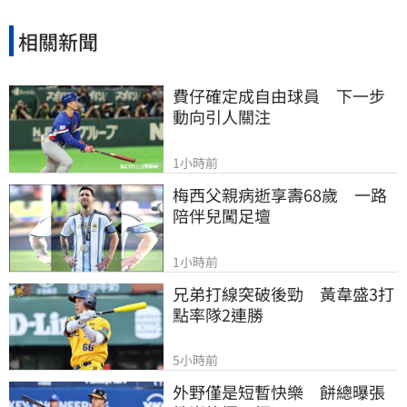
回，呼籲大眾珍惜身邊親人。
相關新聞
費仔確定成自由球員　下一步
動向引人關注
1小時前
梅西父親病逝享壽68歲　一路
陪伴兒闖足壇
1小時前
兄弟打線突破後勁　黃韋盛3打
點率隊2連勝
5小時前
外野僅是短暫快樂　餅總曝張