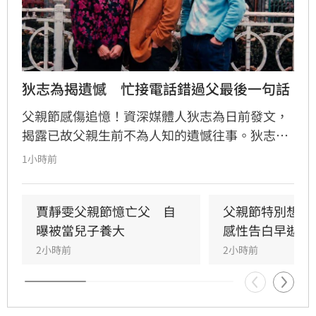
狄志為揭遺憾　忙接電話錯過父最後一句話
父親節感傷追憶！資深媒體人狄志為日前發文，
揭露已故父親生前不為人知的遺憾往事。狄志為
透露，父親一生以海為家，兩人相處時間極少，
1小時前
甚至錯過他的婚禮。直到父親罹患胃癌末期，才
坦承當年曾悄悄現身婚宴現場，因愧對家人只敢
在門外落淚。最讓狄志為心碎的是，當年陪病重
賈靜雯父親節憶亡父　自
父親節特別想他
父親曬太陽時，自己因忙於接工作電話而忽視了
曝被當兒子養大
感性告白早逝父
父親，沒想到那竟是父子最後的相處，父親回房
2小時前
2小時前
後便陷入永眠。這段錯過的對話成為他20年來心
中最深的遺憾，他以此感嘆，有些電話晚點接沒
關係，但錯過的親情與話語，可能再也無法挽