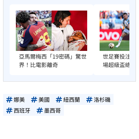
亞馬爾梅西「19密碼」驚世
世足賽投注額
界！比電影離奇
場超級盃總和
娜美
美國
紐西蘭
洛杉磯
西班牙
墨西哥