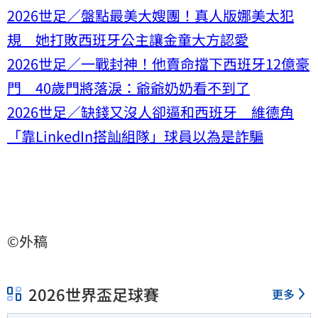
2026世足／盤點最美大嫂團！真人版娜美太犯
規 她打敗西班牙公主讓金童大方認愛
2026世足／一戰封神！他賣命擋下西班牙12億豪
門 40歲門將落淚：爺爺奶奶看不到了
2026世足／缺錢又沒人卻逼和西班牙 維德角
「靠LinkedIn搭訕組隊」球員以為是詐騙
©外稿
2026世界盃足球賽
更多