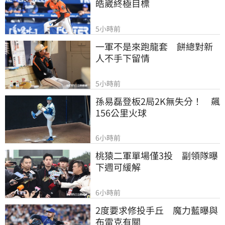
皓崴終極目標
5小時前
一軍不是來跑龍套　餅總對新
人不手下留情
5小時前
孫易磊登板2局2K無失分！　飆
156公里火球
6小時前
桃猿二軍單場僅3投　副領隊曝
下週可緩解
6小時前
2度要求修投手丘　魔力藍曝與
布雷克有關