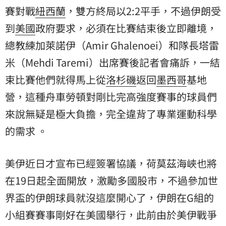
賽對戰
紐西蘭
，雙方終局以2:2平手，不過伊朗受
到
美國
政府要求，必須在比賽結束後立即離境，
總教練加萊諾伊（Amir Ghalenoei）和隊長塔雷
米（Mehdi Taremi）出席賽後記者會痛訴，一結
束比賽他們就得馬上從
洛杉磯
返回
墨西哥
基地
營，這種舟車勞頓對剛比完高強度賽事的球員們
來說無疑是極大負擔，完全違背了專業運動科學
的需求 。
美伊近日才宣布已經簽署協議，荷莫茲海峽也將
在19日起全面開放，激勵多國股市，不過參加世
界盃的伊朗球員就沒這麼開心了，伊朗在G組的
小組賽賽事剛好在美國舉行，此前由於美伊戰爭