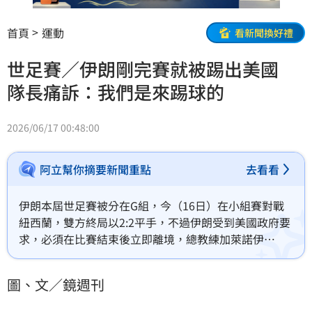
首頁
運動
看新聞換好禮
世足賽／伊朗剛完賽就被踢出美國
隊長痛訴：我們是來踢球的
2026/06/17 00:48:00
阿立幫你摘要新聞重點
去看看
伊朗本屆世足賽被分在G組，今（16日）在小組賽對戰
紐西蘭，雙方終局以2:2平手，不過伊朗受到美國政府要
求，必須在比賽結束後立即離境，總教練加萊諾伊
（Amir Ghalenoei）和隊長塔雷米（Mehdi Taremi）出
席賽後記者會痛訴，一結束比賽他們就得馬上從洛杉磯
圖、文／鏡週刊
返回墨西哥基地營，這種舟車勞頓對剛比完高強度賽事
的球員們來說無疑是極大負擔，完全違背了專業運動科