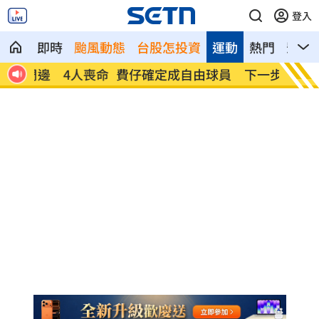
登入
即時
颱風動態
台股怎投資
運動
熱門
影音
人喪命
費仔確定成自由球員 下一步動向引人關
米蘭達
注
動