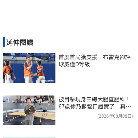
延伸閱讀
首度首局獲支援　布雷克卻評
球威僅D等級
被目擊現身三總大腸直腸科！
67歲徐乃麟鬆口證實了 真實
體況曝光
(2026年08月08日)