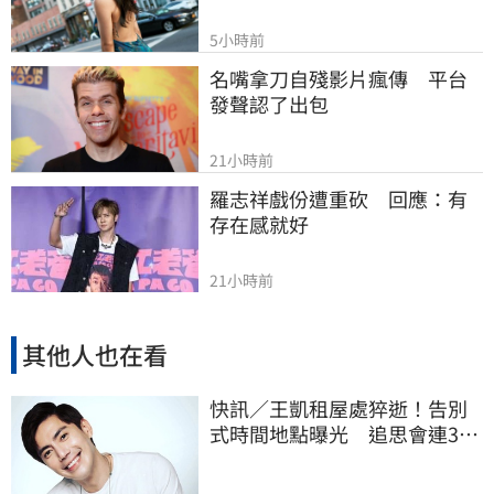
5小時前
名嘴拿刀自殘影片瘋傳　平台
發聲認了出包
21小時前
羅志祥戲份遭重砍　回應：有
存在感就好
21小時前
其他人也在看
快訊／王凱租屋處猝逝！告別
式時間地點曝光 追思會連3天
開放親友弔唁