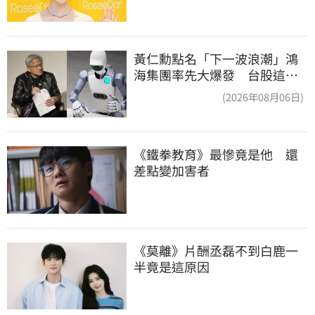
黃仁勳點名「下一波浪潮」鴻
海集團率先大爆發 台股這族
群全面噴出
(2026年08月06日)
《鐵拳教育》最慘竟是他　還
差點變加害者
《莫離》片酬丞磊不到白鹿一
半竟是這原因