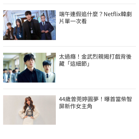
端午連假追什麼？Netflix韓劇
片單一次看
太過癮！金武烈親揭打戲背後
藏「這細節」
44歲曾莞婷圓夢！曝首當柴智
屏新作女主角