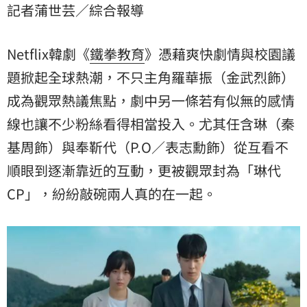
記者蒲世芸／綜合報導
為「琳代CP」，紛紛敲碗兩人真的在一起。
Netflix韓劇《
鐵拳教育
》憑藉爽快劇情與校園議
題掀起全球熱潮，不只主角羅華振（金武烈飾）
成為觀眾熱議焦點，劇中另一條若有似無的感情
線也讓不少粉絲看得相當投入。尤其任含琳（秦
基周飾）與奉靳代（P.O／表志勳飾）從互看不
順眼到逐漸靠近的互動，更被觀眾封為「琳代
CP」，紛紛敲碗兩人真的在一起。