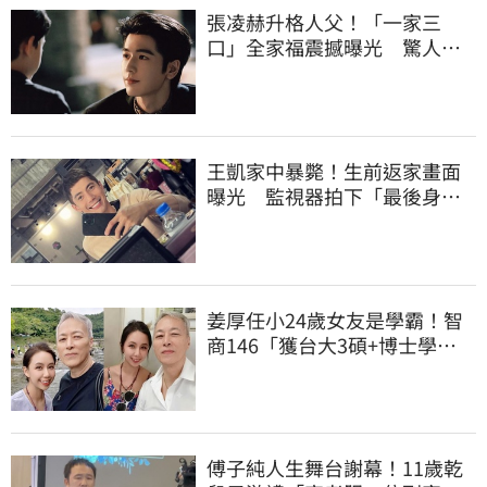
張凌赫升格人父！「一家三
口」全家福震撼曝光 驚人反
差迷暈全網
王凱家中暴斃！生前返家畫面
曝光 監視器拍下「最後身
影」
姜厚任小24歲女友是學霸！智
商146「獲台大3碩+博士學
位」 超狂經歷曝
傅子純人生舞台謝幕！11歲乾