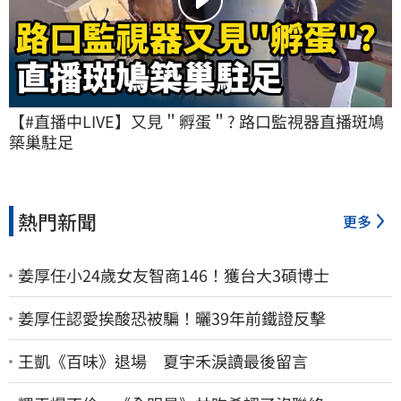
【#直播中LIVE】又見＂孵蛋＂? 路口監視器直播斑鳩
築巢駐足
熱門新聞
更多
姜厚任小24歲女友智商146！獲台大3碩博士
姜厚任認愛挨酸恐被騙！曬39年前鐵證反擊
王凱《百味》退場 夏宇禾淚讀最後留言