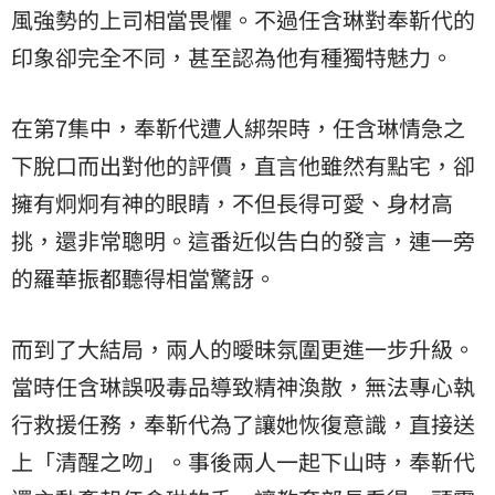
風強勢的上司相當畏懼。不過任含琳對奉靳代的
印象卻完全不同，甚至認為他有種獨特魅力。
在第7集中，奉靳代遭人綁架時，任含琳情急之
下脫口而出對他的評價，直言他雖然有點宅，卻
擁有炯炯有神的眼睛，不但長得可愛、身材高
挑，還非常聰明。這番近似告白的發言，連一旁
的羅華振都聽得相當驚訝。
而到了大結局，兩人的曖昧氛圍更進一步升級。
當時任含琳誤吸毒品導致精神渙散，無法專心執
行救援任務，奉靳代為了讓她恢復意識，直接送
上「清醒之吻」。事後兩人一起下山時，奉靳代