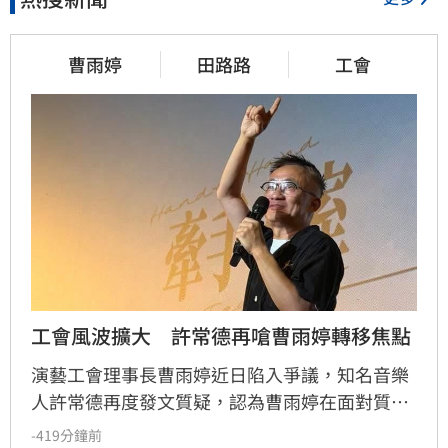
曹雨婷
田路路
工會
工會風波擴大　許常德再嗆曹雨婷轉移焦點
演藝工會理事長曹雨婷近日陷入爭議，知名音樂
人許常德再度發文質疑，認為曹雨婷在面對質疑
時，不應反問資深藝人池秋美關於田路路協助的
-419分鐘前