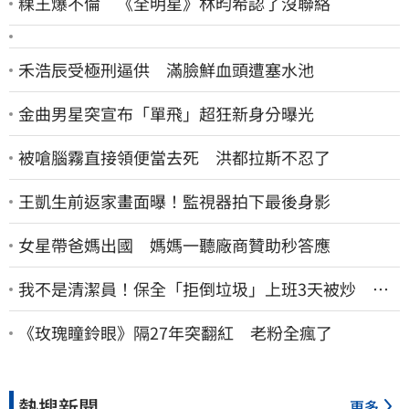
粿王爆不倫 《全明星》林昀希認了沒聯絡
禾浩辰受極刑逼供 滿臉鮮血頭遭塞水池
金曲男星突宣布「單飛」超狂新身分曝光
被嗆腦霧直接領便當去死 洪都拉斯不忍了
王凱生前返家畫面曝！監視器拍下最後身影
女星帶爸媽出國 媽媽一聽廠商贊助秒答應
我不是清潔員！保全「拒倒垃圾」上班3天被炒 找
法院討公道結果出爐
《玫瑰瞳鈴眼》隔27年突翻紅 老粉全瘋了
熱搜新聞
更多