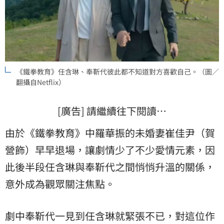
《鐵拳教育》任含琳、奉靳代彼此都不知道對方喜歡自己。（圖／
翻攝自Netflix）
[廣告] 請繼續往下閱讀…
由於《鐵拳教育》中羅華振的未婚妻崔佳尹（賀
營飾）早早退場，讓劇情少了不少愛情元素，因
此後半段任含琳與奉靳代之間悄悄升溫的關係，
意外成為觀眾關注焦點。
劇中奉靳代一見到任含琳就緊張不已，對這位作