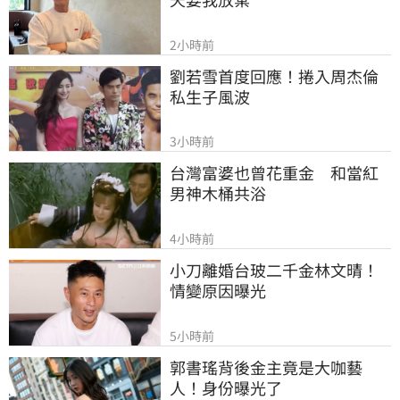
2小時前
劉若雪首度回應！捲入周杰倫
私生子風波
3小時前
台灣富婆也曾花重金　和當紅
男神木桶共浴
4小時前
小刀離婚台玻二千金林文晴！
情變原因曝光
5小時前
郭書瑤背後金主竟是大咖藝
人！身份曝光了