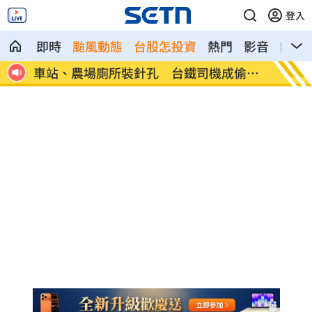
登入
即時
颱風動態
台股怎投資
熱門
影音
熱搜
玩用
車站、農場廁所裝針孔 台鐵司機成偷拍
下週台
狼
鍵