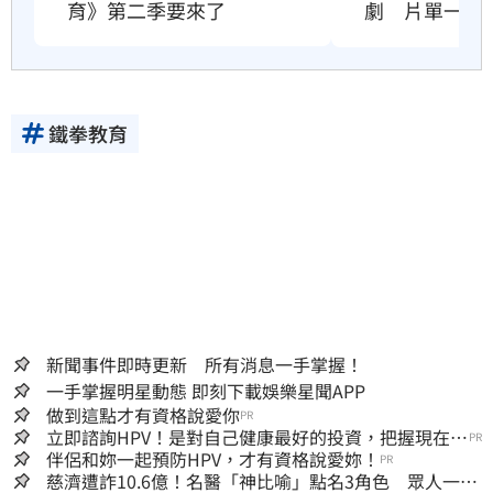
育》第二季要來了
劇　片單一次
鐵拳教育
新聞事件即時更新 所有消息一手掌握！
一手掌握明星動態 即刻下載娛樂星聞APP
做到這點才有資格說愛你
PR
立即諮詢HPV！是對自己健康最好的投資，把握現在不
PR
嫌晚！
伴侶和妳一起預防HPV，才有資格說愛妳！
PR
慈濟遭詐10.6億！名醫「神比喻」點名3角色 眾人一看