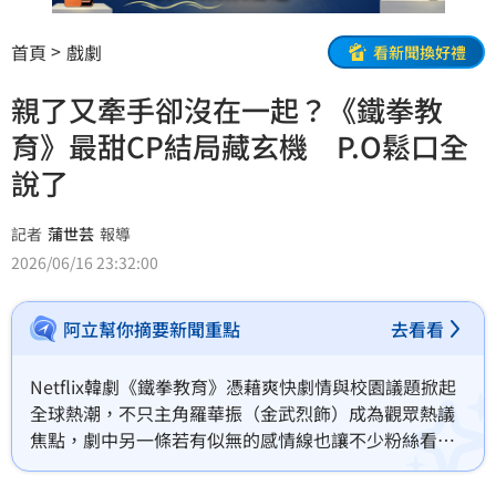
首頁
戲劇
看新聞換好禮
親了又牽手卻沒在一起？《鐵拳教
育》最甜CP結局藏玄機 P.O鬆口全
說了
記者
蒲世芸
報導
2026/06/16 23:32:00
阿立幫你摘要新聞重點
去看看
Netflix韓劇《鐵拳教育》憑藉爽快劇情與校園議題掀起
全球熱潮，不只主角羅華振（金武烈飾）成為觀眾熱議
焦點，劇中另一條若有似無的感情線也讓不少粉絲看得
相當投入。尤其任含琳（秦基周飾）與奉靳代（P.O／表
志勳飾）從互看不順眼到逐漸靠近的互動，更被觀眾封