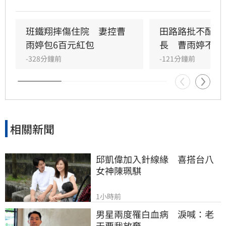
問題，而應正面說明工會工作成果與資源運用。
許常德強調，理事長肩負照顧會員權益的責任，
外界關注工會運作屬合理公共討論，核心在於工
班鐵翔摔傷住院　妻控曹
田路路批不配當
會是否善盡職責，而非轉移焦點至個別藝人身
雨婷包6百元紅包
長　曹雨婷不忍
上。由於曹雨婷曾主動表示協助田路路，隨後引
-328分鐘前
-121分鐘前
發外界檢視工會作為，許常德呼籲曹雨婷應公開
說明近年會務內容，包括會費、企業贊助與政府
補助等經費運用情形，確保財務透明公開，才能
真正獲取會員信任並提升工會公信力，讓演藝人
員權益獲得實質保障與完善照顧。
相關新聞
邱凱偉加入針線緣　喜搭台八
女神陳珮騏
1小時前
男星兩度罹白血病　淚喊：老
天要我放棄