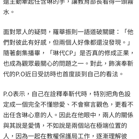
還主動牽起任含琳的手，讓教育部長看得一頭霧
水。
面對眾人的疑問，羅華振則一語道破關鍵：「他
們對彼此有好感，但兩個人好像都還沒發現。」
隨著劇集播畢，「琳代CP」是否真的修成正果，
也成為觀眾最關心的問題之一。對此，飾演奉靳
代的P.O近日受訪時也首度談到自己的看法。
P.O表示，自己在詮釋奉靳代時，特別把角色設
定成一個完全不懂戀愛、不會察言觀色，更看不
出任含琳心意的人。因此在他眼中，兩人的關係
與其說是愛情，不如說是兩個站在極端位置的
人，因為一起在教權保護局工作，逐漸理解彼