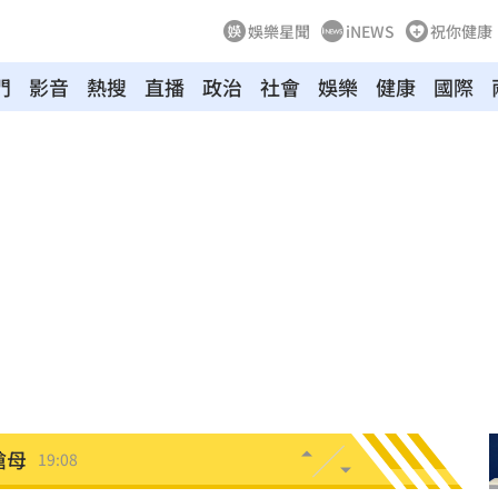
娛樂星聞
iNEWS
祝你健康
門
影音
熱搜
直播
政治
社會
娛樂
健康
國際
引進
19:23
用過
19:21
拍狼
19:16
關鍵
19:12
淑芬
19:12
嗆母
19:08