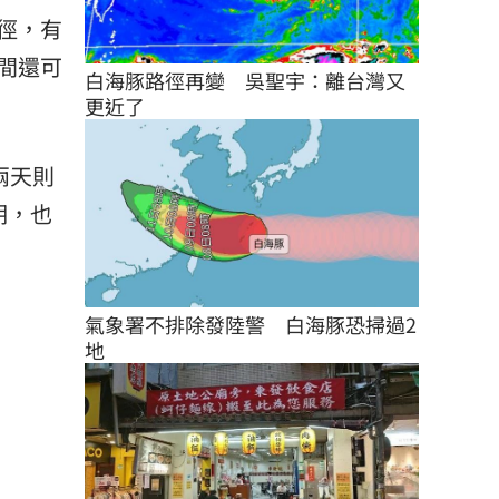
徑，有
間還可
白海豚路徑再變　吳聖宇：離台灣又
更近了
兩天則
期，也
氣象署不排除發陸警　白海豚恐掃過2
地