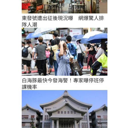
東發號遭出征後現況曝　網爆驚人排
隊人潮
白海豚最快今發海警！專家曝停班停
課機率