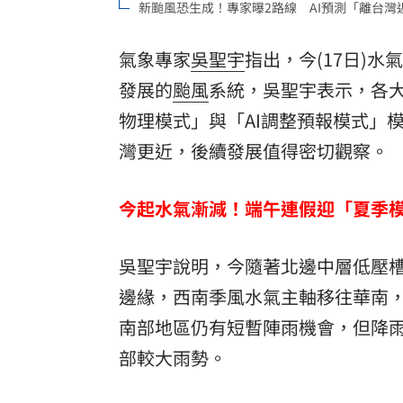
新颱風恐生成！專家曝2路線 AI預測「離台灣
8國球員齊聚高雄 Formosa 7s掀足球
氣象專家
吳聖宇
指出，今(17日)
理想混蛋號召粉絲跨海追星吃美食！
18:
發展的
颱風
系統，吳聖宇表示，各
物理模式」與「AI調整預報模式」
灣更近，後續發展值得密切觀察。
今起水氣漸減！端午連假迎「夏季
吳聖宇說明，今隨著北邊中層低壓
邊緣，西南季風水氣主軸移往華南
南部地區仍有短暫陣雨機會，但降
部較大雨勢。