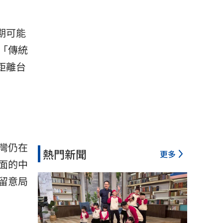
期可能
「傳統
距離台
灣仍在
熱門新聞
更多
面的中
留意局