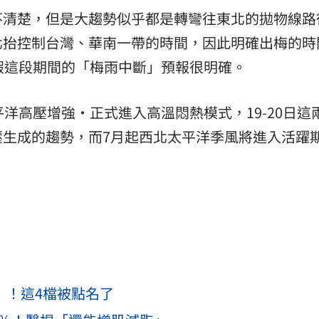
不清楚，但是大趨勢似乎都是轉彎往東北的拋物線路
北抬控制台灣、華南一帶的時間，因此明確出梅的時
假這段期間的「梅雨中斷」預報很明確。
平洋高壓增強・正式進入高溫悶熱模式，19-20日這
壓生成的趨勢，而7月起西北太平洋季風將進入活躍
」！這4檔被點名了