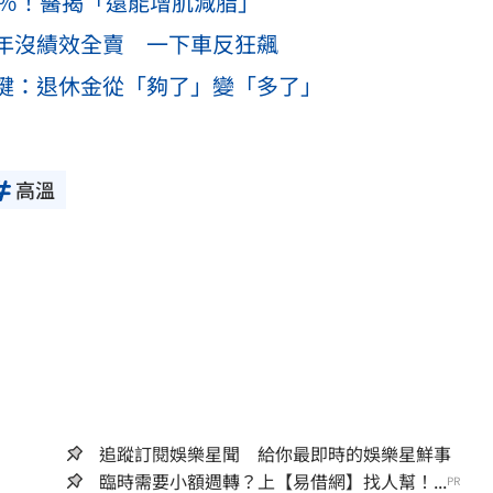
6％！醫揭「還能增肌減脂」
抱2年沒績效全賣 一下車反狂飆
1關鍵：退休金從「夠了」變「多了」
高溫
追蹤訂閱娛樂星聞 給你最即時的娛樂星鮮事
臨時需要小額週轉？上【易借網】找人幫！...
PR