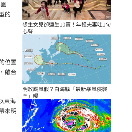
範圍
型的
。
想生女兒卻連生10寶！年輕夫妻吐1句
心聲
的位置
，離台
明放颱風假？白海豚「最新暴風侵襲
率」曝
以東海
帶來明