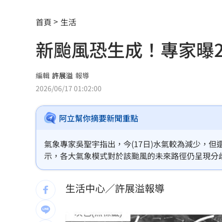
國一生持掃把打女老師！視網膜受損恐
首頁
生活
女星授權AI短劇 「裙下仰拍視角」片
新颱風恐生成！專家曝2
防代刀！衛福部祭新規：醫材商嚴禁碰
外資狂提款！國家隊3億護「這檔金融股 
編輯
許展溢
報導
2026/06/17 01:02:00
姜厚任女友稱學歷「3碩1博」 台大發聲
阿立幫你摘要新聞重點
官方認熊本地震為激甚災害 擴大國家
工會風波擴大 許常德再嗆曹雨婷轉移
氣象專家吳聖宇指出，今(17日)水氣較為減少，
示，各大氣象模式對於該颱風的未來路徑仍呈現分
川普未明確指定接班人 傳力挺范斯拚20
兩條路線，AI模式預測的路徑明顯距離台灣更近，
生活中心／許展溢報導
美情報：普丁恐在今秋有限度攻擊北約
阿部雄大合約到831 林威助曝有續留機