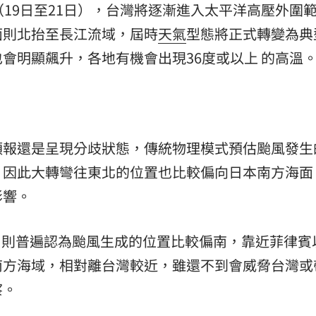
（19日至21日），台灣將逐漸進入太平洋高壓外圍
面則北抬至長江流域，屆時
天氣
型態將正式轉變為典
會明顯飆升，各地有機會出現36度或以上 的高溫
」
預報還是呈現分歧狀態，傳統物理模式預估颱風發生
，因此大轉彎往東北的位置也比較偏向日本南方海面
影響。
，則普遍認為颱風生成的位置比較偏南，靠近菲律賓
南方海域，相對離台灣較近，雖還不到會威脅台灣或
察。