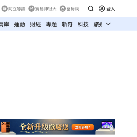
阿立導讀
寶島神很大
富房網
登入
兩岸
運動
財經
專題
新奇
科技
旅遊
汽車
寵物