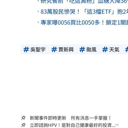
研究餐前「吃這澱粉」血糖大降3
83萬股民慘哭！「這3檔ETF」
專家曝0056買比0050多！鎖定
吳聖宇
賈新興
颱風
天氣
新聞事件即時更新 所有消息一手掌握！
立即諮詢HPV！是對自己健康最好的投資...
PR