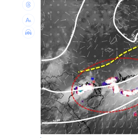
楊紫瓊嗨慶64歲生日 豪門尪曬接吻照
郭郁政對獅表現不及格 葉君璋說重話
棄高薪顧自閉雙胞兒 單親父仍遭嗆教
專家斷言國巨「只跌一半」500元非底
1
台灣彩券開獎直播中
20:31
LIVE三立+24小時直播
15:27
三立iNEWS新聞台線上直播
18:00
台彩父親節推新刮刮樂千萬頭獎超「爸
商場戰國來臨 台中「頂奢大道」逐漸
「拍片人的多重宇宙」職涯論壇9/12登