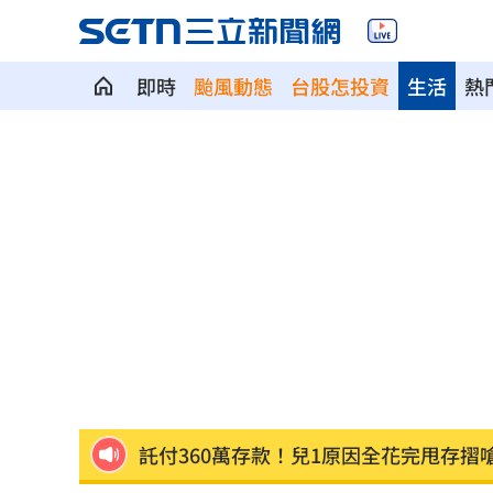
即時
颱風動態
台股怎投資
生活
熱
美國出手封殺中國機器人！北市曾高調
初來富邦最熟張育成 瑪帝斯：打電玩
車站、農場廁所裝針孔 台鐵司機成偷
下週台股能否突破反壓？專家點名今晚
律師詐慈濟仍接機BNT 同框陳時中、張
託付360萬存款！兒1原因全花完甩存摺