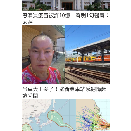
慈濟買疫苗被詐10億　聲明1句醫轟：
太瞎
吊車大王哭了！望新豐車站感謝憶起
這瞬間