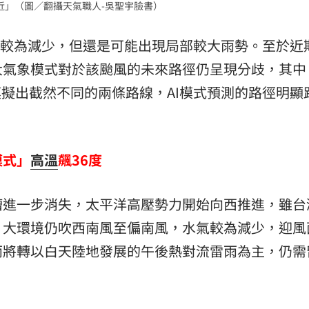
近」（圖／翻攝天氣職人-吳聖宇臉書）
熱潮
10:00
水氣較為減少，但還是可能出現局部較大雨勢。至於近
15
大氣象模式對於該颱風的未來路徑仍呈現分歧，其中
模擬出截然不同的兩條路線，AI模式預測的路徑明顯
模式」
高溫
飆36度
槽進一步消失，太平洋高壓勢力開始向西推進，雖台
，大環境仍吹西南風至偏南風，水氣較為減少，迎風
雨將轉以白天陸地發展的午後熱對流雷雨為主，仍需