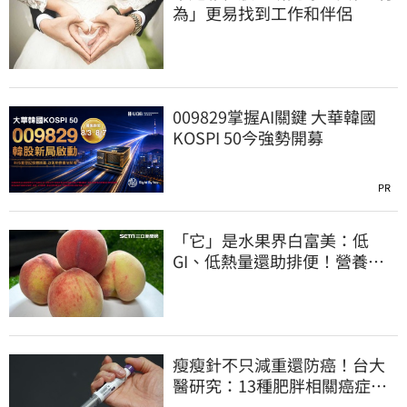
為」更易找到工作和伴侶
009829掌握AI關鍵 大華韓國
KOSPI 50今強勢開募
PR
「它」是水果界白富美：低
GI、低熱量還助排便！營養師
曝黃金攝取量
瘦瘦針不只減重還防癌！台大
醫研究：13種肥胖相關癌症風
險下降41%