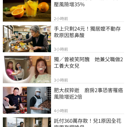
壓風險增35%
2小時前
手上只剩24元！獨居嬤不動存
款原因惹鼻酸
3小時前
獨／曾被笑阿醜　她兼父職做2
工養大女兒
3小時前
肥大叔猝逝　廚房2事恐害罹癌
風險增近2倍
4小時前
託付360萬存款！兒1原因全花
完甩存摺嗆母