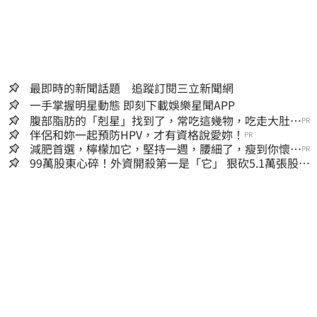
最即時的新聞話題 追蹤訂閱三立新聞網
一手掌握明星動態 即刻下載娛樂星聞APP
腹部脂肪的「剋星」找到了，常吃這幾物，吃走大肚
PR
囊，瘦出小蠻腰
伴侶和妳一起預防HPV，才有資格說愛妳！
PR
減肥首選，檸檬加它，堅持一週，腰細了，瘦到你懷疑
PR
人生
99萬股東心碎！外資開殺第一是「它」 狠砍5.1萬張股價
重挫近5%