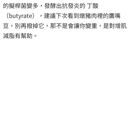
的擬桿菌變多，發酵出抗發炎的 丁酸
（butyrate），建議下次看到燉豬肉裡的鷹嘴
豆，別再撥掉它，那不是會讓你變重，是對
增肌
減脂
有幫助。