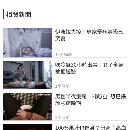
真正獲取會員信任並提升工會公信力，讓演藝人
員權益獲得實質保障與完善照顧。
相關新聞
伊波拉失控！專家憂病毒恐已
突變
15分鐘前
吹冷氣30小時出事！女子全身
抽搐送醫
1小時前
男性半夜痠痛「2徵兆」恐已攝
護腺癌晚期
2小時前
100%果汁也傷身？研究：高血