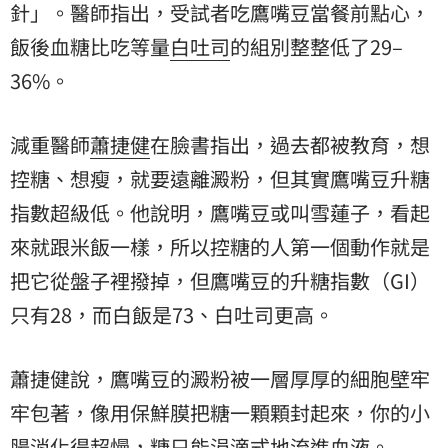
針」。醫師指出，受試者吃鷹嘴豆當餐前點心，
飯後血糖比吃等量
白吐司
的組別整整低了29–
36%。
減重醫師
蕭捷健
在臉書指出，過去都被教育，想
控糖、想瘦，就要遠離澱粉，但其實鷹嘴豆升糖
指數超級低。他說明，鷹嘴豆或叫雪蓮子，看起
來就跟米飯一樣，所以控糖的人第一個動作就是
把它從盤子裡撥掉，但鷹嘴豆的升糖指數（GI）
只有28，而白飯是73、白吐司更高。
蕭捷健說，鷹嘴豆的澱粉被一層厚厚的細胞壁牢
牢包著，像用保鮮膜把糖一顆顆封起來，你的小
腸消化得超慢，糖只能涓滴式地流進血液。