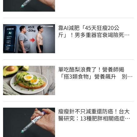
靠AI減肥「45天狂瘦20公
斤」！男多重器官衰竭險死…
醫嘆：留一堆後遺症
單吃酪梨浪費了！營養師揭
「搭3類食物」營養飆升 別再
加蜂蜜
瘦瘦針不只減重還防癌！台大
醫研究：13種肥胖相關癌症風
險下降41%