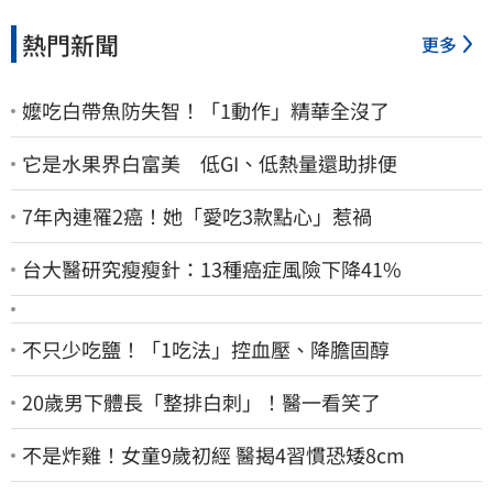
熱門新聞
更多
嬤吃白帶魚防失智！「1動作」精華全沒了
它是水果界白富美 低GI、低熱量還助排便
7年內連罹2癌！她「愛吃3款點心」惹禍
台大醫研究瘦瘦針：13種癌症風險下降41%
不只少吃鹽！「1吃法」控血壓、降膽固醇
20歲男下體長「整排白刺」！醫一看笑了
不是炸雞！女童9歲初經 醫揭4習慣恐矮8cm