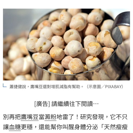
蕭捷健說，鷹嘴豆還對增肌減脂有幫助。（示意圖／PIXABAY）
[廣告] 請繼續往下閱讀…
別再把
鷹嘴豆
當
澱粉
地雷了！研究發現，它不只
讓
血糖
更穩，還能幫你叫醒身體分泌「天然瘦瘦