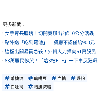
更多新聞：
女手臂長腫塊！切開竟鑽出2條10公分活蟲
點外送「吃到電池」 ！餐廳不認僅賠900元
這檔出關暴衝急殺！外資大刀揮向61萬股民
83萬股民慘哭！「這3檔ETF」一下車反狂飆
蕭捷健
鷹嘴豆
血糖
澱粉
白吐司
增肌減脂