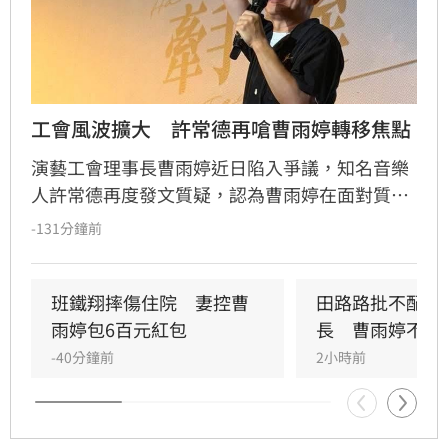
工會風波擴大　許常德再嗆曹雨婷轉移焦點
演藝工會理事長曹雨婷近日陷入爭議，知名音樂
人許常德再度發文質疑，認為曹雨婷在面對質疑
時，不應反問資深藝人池秋美關於田路路協助的
-131分鐘前
問題，而應正面說明工會工作成果與資源運用。
許常德強調，理事長肩負照顧會員權益的責任，
外界關注工會運作屬合理公共討論，核心在於工
班鐵翔摔傷住院　妻控曹
田路路批不配當
會是否善盡職責，而非轉移焦點至個別藝人身
雨婷包6百元紅包
長　曹雨婷不忍
上。由於曹雨婷曾主動表示協助田路路，隨後引
-40分鐘前
2小時前
發外界檢視工會作為，許常德呼籲曹雨婷應公開
說明近年會務內容，包括會費、企業贊助與政府
補助等經費運用情形，確保財務透明公開，才能