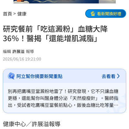
首頁
健康
看新聞換好禮
研究餐前「吃這澱粉」血糖大降
36％！醫揭「還能增肌減脂」
編輯
許展溢
報導
2026/06/16 19:21:00
阿立幫你摘要新聞重點
去看看
別再把鷹嘴豆當澱粉地雷了！研究發現，它不只讓血糖
更穩，還能幫你叫醒身體分泌「天然瘦瘦針」。醫師指
出，受試者吃鷹嘴豆當餐前點心，飯後血糖比吃等量白
吐司的組別整整低了29–36%。
健康中心／許展溢報導