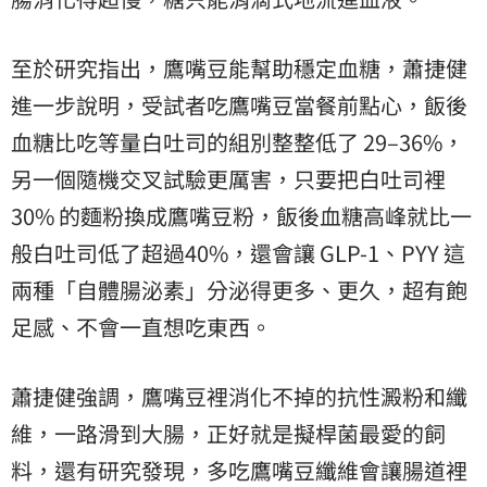
至於研究指出，鷹嘴豆能幫助穩定血糖，蕭捷健
進一步說明，受試者吃鷹嘴豆當餐前點心，飯後
血糖比吃等量白吐司的組別整整低了 29–36%，
另一個隨機交叉試驗更厲害，只要把白吐司裡
30% 的麵粉換成鷹嘴豆粉，飯後血糖高峰就比一
般白吐司低了超過40%，還會讓 GLP-1、PYY 這
兩種「自體腸泌素」分泌得更多、更久，超有飽
足感、不會一直想吃東西。
蕭捷健強調，鷹嘴豆裡消化不掉的抗性澱粉和纖
維，一路滑到大腸，正好就是擬桿菌最愛的飼
料，還有研究發現，多吃鷹嘴豆纖維會讓腸道裡