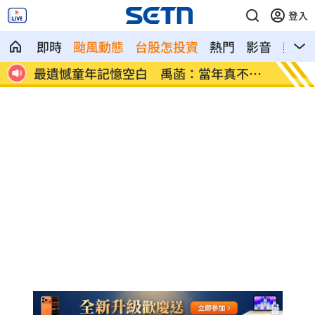
登入
即時
颱風動態
台股怎投資
熱門
影音
熱搜
才趨
最遺憾童年記憶空白 禹菡：當年真不懂
每股配
事