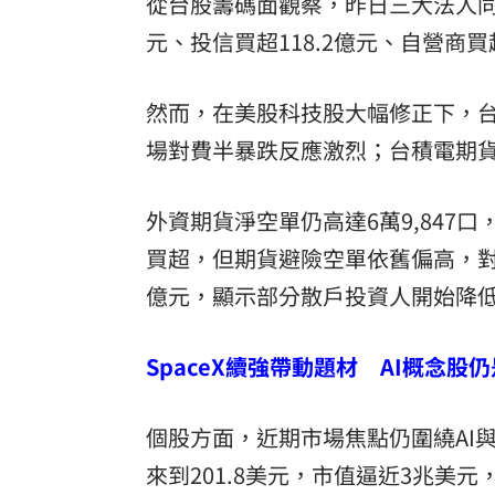
從台股籌碼面觀察，昨日三大法人同步
元、投信買超118.2億元、自營商
然而，在美股科技股大幅修正下，台
場對費半暴跌反應激烈；台積電期貨
外資期貨淨空單仍高達6萬9,847
買超，但期貨避險空單依舊偏高，對
億元，顯示部分散戶投資人開始降
SpaceX續強帶動題材 AI概念股
個股方面，近期市場焦點仍圍繞AI
來到201.8美元，市值逼近3兆美元