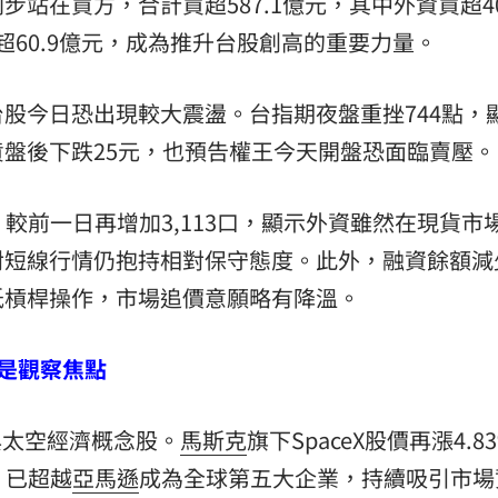
站在買方，合計買超587.1億元，其中外資買超4
買超60.9億元，成為推升台股創高的重要力量。
股今日恐出現較大震盪。台指期夜盤重挫744點，
盤後下跌25元，也預告權王今天開盤恐面臨賣壓。
口，較前一日再增加3,113口，顯示外資雖然在現貨市
短線行情仍抱持相對保守態度。此外，融資餘額減少5
低槓桿操作，市場追價意願略有降溫。
仍是觀察焦點
與太空經濟概念股。
馬斯克
旗下SpaceX股價再漲4.8
，已超越
亞馬遜
成為全球第五大企業，持續吸引市場