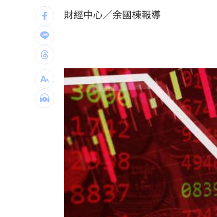
財經中心／余國棟報導
馬斯克蓋地球最大晶圓廠 專家揭3大隱
泰國校園槍擊案增至9死 12歲女童不治
蔣市政一團糟？活動背板誤植HappiMes
台灣彩券開獎直播中
20:31
LIVE三立+24小時直播
15:27
三立iNEWS新聞台線上直播
18:00
商場戰國來臨 台中「頂奢大道」逐漸
台彩父親節推新刮刮樂千萬頭獎超「爸
「拍片人的多重宇宙」職涯論壇9/12登