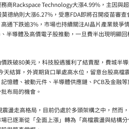
ckspace Technology大漲4.99%，主因與
莫德納則大漲6.27%，受惠FDA即將召開疫苗審查
高通下跌逾3%，市場也持續關注AI晶片產業競爭
器、半導體及高價電子股推動，一旦費半出現明顯回
價跌破80美元，科技股遇獲利了結賣壓，費城半導
今天結算，外資期貨口單處高水位，留意台股高檔
記憶體、被動元件、半導體供應鏈、PCB及金融等
分批布局的機會。
現震盪走高格局，目前仍處於多頭架構之中，然而
市場已逐漸從「全面上漲」轉為「高檔震盪與結構分