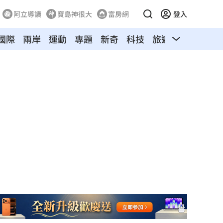
阿立導讀
寶島神很大
富房網
登入
國際
兩岸
運動
專題
新奇
科技
旅遊
汽車
寵物