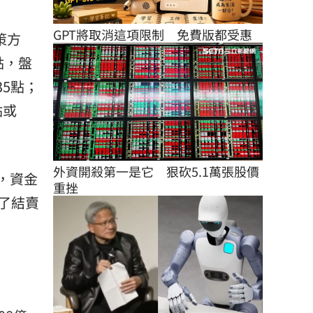
GPT將取消這項限制　免費版都受惠
策方
點，盤
35點；
點或
外資開殺第一是它　狠砍5.1萬張股價
，資金
重挫
了結賣