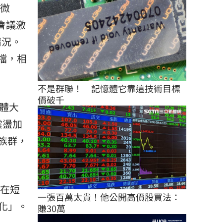
超微
會議激
情況。
檔，相
不是群聯！　記憶體它靠這技術目標
價破千
體大
震盪加
族群，
，在短
一張百萬太貴！他公開高價股買法：
化」。
賺30萬