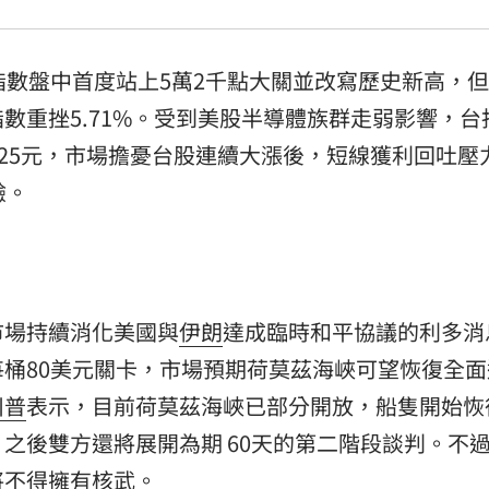
指數盤中首度站上5萬2千點大關並改寫歷史新高，
數重挫5.71%。受到美股半導體族群走弱影響，台
跌25元，市場擔憂台股連續大漲後，短線獲利回吐壓
驗。
市場持續消化美國與
伊朗
達成臨時和平協議的利多消
桶80美元關卡，市場預期荷莫茲海峽可望恢復全面
川普
表示，目前荷莫茲海峽已部分開放，船隻開始恢
之後雙方還將展開為期 60天的第二階段談判。不
將不得擁有核武。