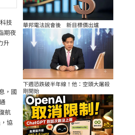
但科技
華邦電法說會後　新目標價出爐
指期夜
力升
下週恐跌破半年線！他：空頭大屠殺
剛開始
息，國
通
復航
過，協