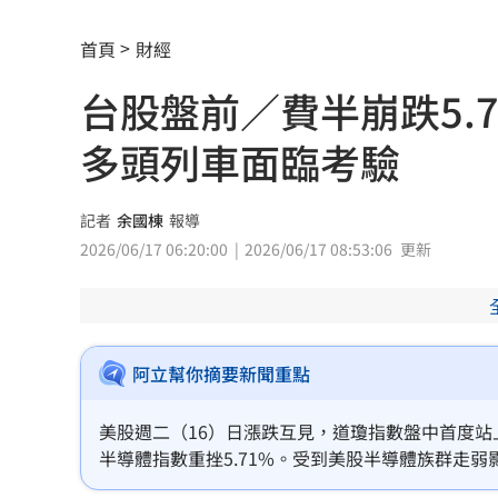
米蘭達離婚奧蘭多布魯13年！罕談前夫
首頁
財經
美制裁杜拜加密幣交所！控助伊朗革命
台股盤前／費半崩跌5.
美就業數據爆冷 這信號Fed升息警報降
多頭列車面臨考驗
梅西父親病逝享壽68歲 一路陪伴兒闖
記者
余國棟
報導
5登山客2025年雪崩失蹤 尼泊爾尋獲遺
2026/06/17 06:20:00
2026/06/17 08:53:06
更新
喝錯傷身！營養師整理喝咖啡「7大守則
美：東南亞詐騙園區多由中國背景組織
阿立幫你摘要新聞重點
拆監獄家書見「叫別人老婆」人妻氣炸
美股週二（16）日漲跌互見，道瓊指數盤中首度站
ETF存到2千萬退休！他因1封信重回職場
半導體指數重挫5.71%。受到美股半導體族群走弱
股連續大漲後，短線獲利回吐壓力升高，今（17）
社宅包租爆糾紛 房客控業者硬闖屋內