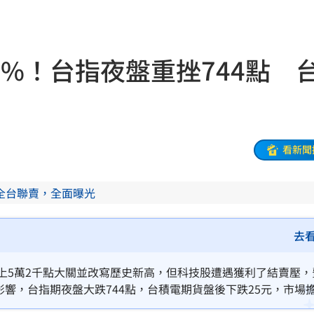
互動
23:40
衛隊
23:37
7%！台指夜盤重挫744點 
溫
23:34
足壇
23:31
體
看新聞
23:29
」
23:27
全台聯賣，全面曝光
主導
23:25
去
23:22
上5萬2千點大關並改寫歷史新高，但科技股遭遇獲利了結賣壓，
23:21
影響，台指期夜盤大跌744點，台積電期貨盤後下跌25元，市場
日大盤漲勢恐面臨考驗。
趕人
23:16