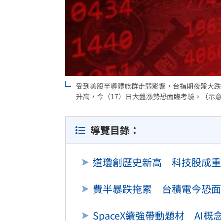
8國球員齊聚高雄 Formosa 7s掀足球
理想混蛋號召粉絲跨海追星吃美食！
18:
受到美股半導體族群走弱影響，台指期夜盤大跌
升高，今（17）日大盤漲勢恐面臨考驗。（示意圖
導覽目錄：
道瓊創歷史新高 科技股成重
費半暴跌拖累 台積電今恐面
SpaceX續強帶動題材 AI