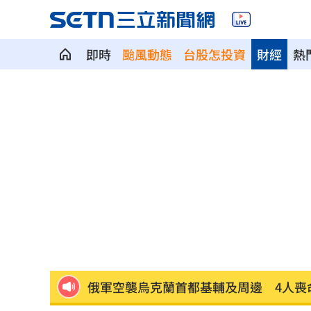
即時
颱風動態
台股怎投資
財經
熱
劍橋最年輕黑人教授閃辭！爆論文抄襲
遊日瘋買恢復衣「穿」越疲勞 2因素助
煮菜遭婆婆關火還一路追罵！丈...
00:12
新／白海豚近北部海面！氣象署發豪雨
南電Q2財報公布後 目標價調升
00:00
俄軍空襲烏克蘭首都基輔及周邊 4人喪
費仔確定成自由球員 下一步動向引人