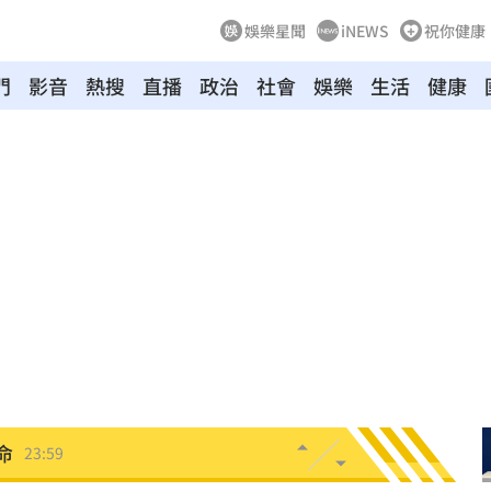
娛樂星聞
iNEWS
祝你健康
門
影音
熱搜
直播
政治
社會
娛樂
生活
健康
造假
00:18
旺
00:15
特報
00:01
命
23:59
關注
23:50