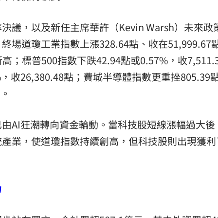
決議，以及新任主席華許（Kevin Warsh）未來政
道瓊工業指數上漲328.64點、收在51,999.67
；標普500指數下跌42.94點或0.57%，收7,511.
%，收26,380.48點；費城半導體指數更重挫805.39
者。
由AI狂潮轉向資金輪動。當科技股短線漲幅過大後
統產業，使道瓊指數持續創高，但科技股則出現獲利
力