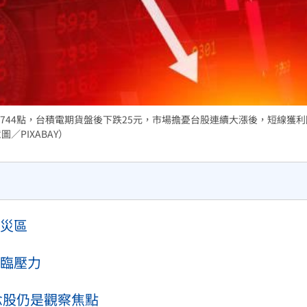
熱潮
10:00
15
744點，台積電期貨盤後下跌25元，市場擔憂台股連續大漲後，短線獲
／PIXABAY）
災區
臨壓力
概念股仍是觀察焦點