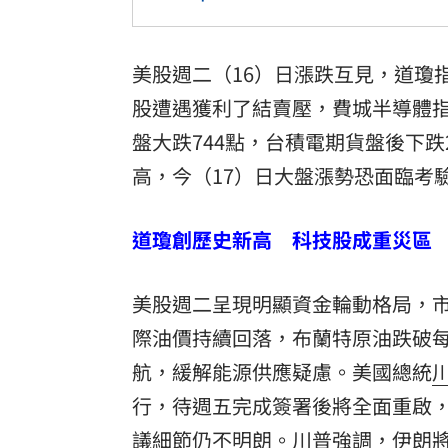
美股週二（16）日漲跌互見，道瓊
股遭遇獲利了結賣壓，費城半導體指
盤大跌744點，台積電期貨盤後下
高，今（17）日大盤漲勢恐面臨考
道瓊創歷史新高 科技股成重災區
美股週二呈現明顯資金輪動格局，
際油價持續回落，布蘭特原油跌破每
航，緩解能源供應疑慮。美國總統
行，待週五完成簽署後將全面重啟，
議細節仍不明朗。川普強調，伊朗