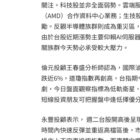
關注。科技股並非全面弱勢。雲端服務商Ra
（AMD）合作資料中心業務；生技股
勵。反觀半導體族群則成為重災區，
由於台股近期漲勢主要仰賴AI伺服
關族群今天勢必承受較大壓力。
倫元投顧王春盛分析師認為，國際油
跌近6%，道瓊指數再創高，台指期
劇，今日盤面觀察指標為低軌衛星、
短線投資朋友可把握盤中逢低擇優
永豐投顧表示， 週二台股開高後呈
時間內快速反彈並重返高檔區後，