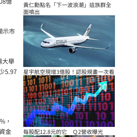
08億
黃仁勳點名「下一波浪潮」這族群全
面噴出
顯示市
場大舉
.97
星宇航空現增3億股！認股規畫一次看
3%，
資金
每股配12.8元的它　Ｑ2營收曝光