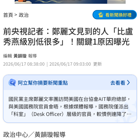
首頁
政治
看新聞換好禮
前央視記者：鄭麗文見到的人「比盧
秀燕級別低很多」！關鍵1原因曝光
編輯
黃韻璇
報導
2026/06/17 08:38:00
2026/06/17 09:03:00
更新
阿立幫你摘要新聞重點
去看看
國民黨主席鄭麗文率團訪問美國在台協會AIT華府總部，
與美國國務院官員會晤，根據媒體報導，國務院僅派出
「科室」（Desk Officer）層級的官員，較慣例連降了三
級。對此，國民黨14日表示，「鄭麗文非常感謝美方的
安排，見到該見的人，說了想說的話」，稱特定媒體刻
政治中心／黃韻璇報導
意扭曲事實。不過，長期關注台灣政壇的前央視記者王