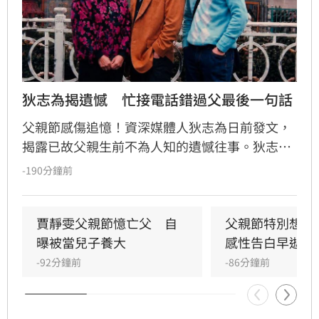
狄志為揭遺憾　忙接電話錯過父最後一句話
父親節感傷追憶！資深媒體人狄志為日前發文，
揭露已故父親生前不為人知的遺憾往事。狄志為
透露，父親一生以海為家，兩人相處時間極少，
-190分鐘前
甚至錯過他的婚禮。直到父親罹患胃癌末期，才
坦承當年曾悄悄現身婚宴現場，因愧對家人只敢
在門外落淚。最讓狄志為心碎的是，當年陪病重
賈靜雯父親節憶亡父　自
父親節特別想他
父親曬太陽時，自己因忙於接工作電話而忽視了
曝被當兒子養大
感性告白早逝父
父親，沒想到那竟是父子最後的相處，父親回房
-92分鐘前
-86分鐘前
後便陷入永眠。這段錯過的對話成為他20年來心
中最深的遺憾，他以此感嘆，有些電話晚點接沒