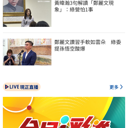
黃暐瀚3句解讀「鄭麗文現
象」：綠營怕1事
鄭麗文讚習手軟如雲朵　綠委
提孫悟空酸爆
現正直播
更多