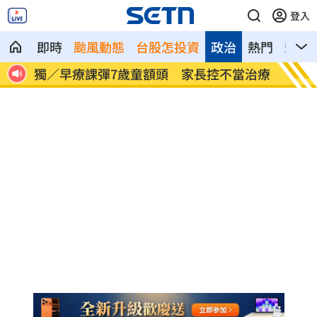
登入
即時
颱風動態
台股怎投資
政治
熱門
影音
當治療
AKIRA開唱藏彩蛋！兒子首度驚喜獻
台灣囡
「聲」
誰？