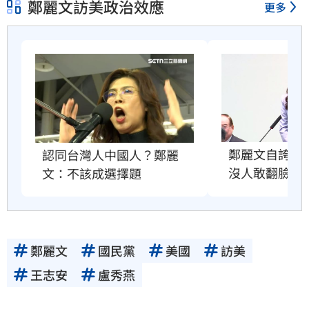
鄭麗文訪美政治效應
更多
鄭麗文自誇很
認同台灣人中國人？鄭麗
沒人敢翻臉原
文：不該成選擇題
鄭麗文
國民黨
美國
訪美
王志安
盧秀燕