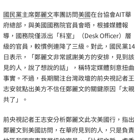
志安就點出美方不信任鄭麗文的關鍵原因「太親共
了」。
國民黨
主席
鄭麗文
率團訪問
美國
在台協會AIT華
府總部，與美國國務院官員會晤，根據媒體報
導，國務院僅派出「科室」（Desk Officer）層
級的官員，較慣例連降了三級。對此，國民黨14
日表示，「鄭麗文非常感謝美方的安排，見到該
見的人，說了想說的話」，稱特定媒體刻意扭曲
事實。不過，長期關注台灣政壇的前央視記者
王
志安
就點出美方不信任鄭麗文的關鍵原因「太親
共了」。
前央視記者王志安分析鄭麗文此次美國行，指出
鄭麗文到美國訪問，在華府見到的人，只是負責