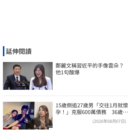
延伸閱讀
鄭麗文稱習近平的手像雲朵？
他1句酸爆
15歲倒追27歲男「交往1月就懷
孕！」克服600萬債務 36歲美
魔女當阿嬤了
(2026年08月07日)