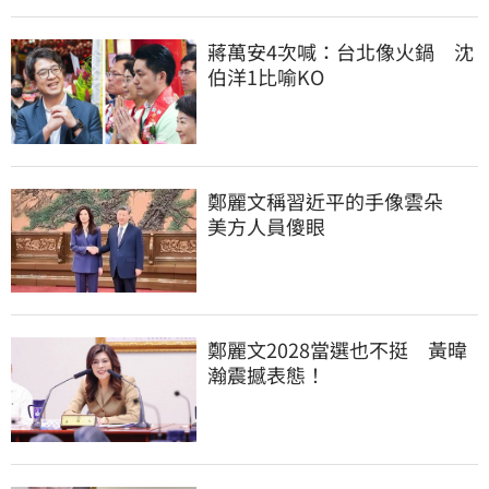
蔣萬安4次喊：台北像火鍋　沈
伯洋1比喻KO
鄭麗文稱習近平的手像雲朵　
美方人員傻眼
鄭麗文2028當選也不挺　黃暐
瀚震撼表態！