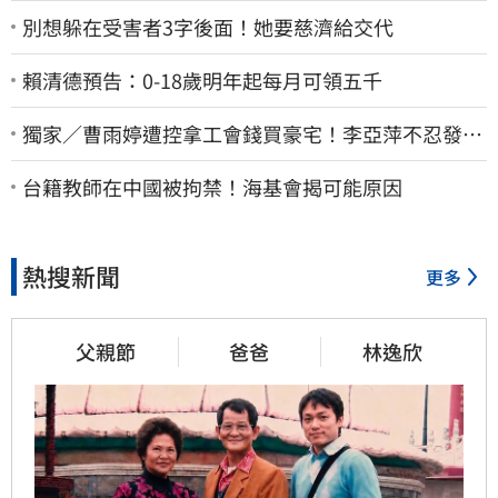
別想躲在受害者3字後面！她要慈濟給交代
賴清德預告：0-18歲明年起每月可領五千
獨家／曹雨婷遭控拿工會錢買豪宅！李亞萍不忍發
聲：余天管工會都貼錢
台籍教師在中國被拘禁！海基會揭可能原因
熱搜新聞
更多
父親節
爸爸
林逸欣