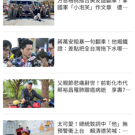
方恩格挑撥台美友誼翻車！拿
國軍「小泡芙」作文章 遭美
軍勞軍事實打臉
蔣萬安粗暴一句翻車！他揭鐵
證：差點把全台灣拖下水哪時
道歉
父親節悲痛辭世！前彰化市代
蔡裕昌罹肺腺癌病逝 享壽71
歲
太可愛！總統致詞中「他」無
預警衝上台 賴清德笑喊：卸