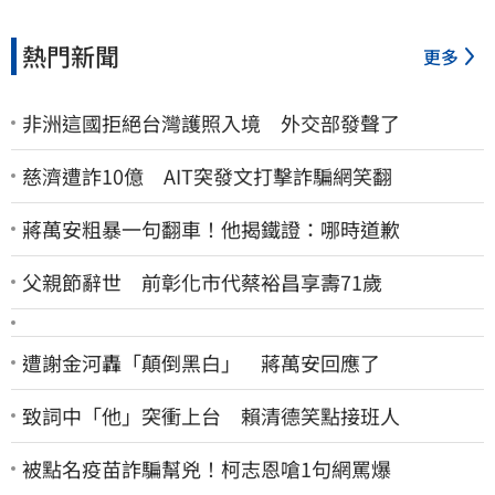
熱門新聞
更多
非洲這國拒絕台灣護照入境 外交部發聲了
慈濟遭詐10億 AIT突發文打擊詐騙網笑翻
蔣萬安粗暴一句翻車！他揭鐵證：哪時道歉
父親節辭世 前彰化市代蔡裕昌享壽71歲
遭謝金河轟「顛倒黑白」 蔣萬安回應了
致詞中「他」突衝上台 賴清德笑點接班人
被點名疫苗詐騙幫兇！柯志恩嗆1句網罵爆