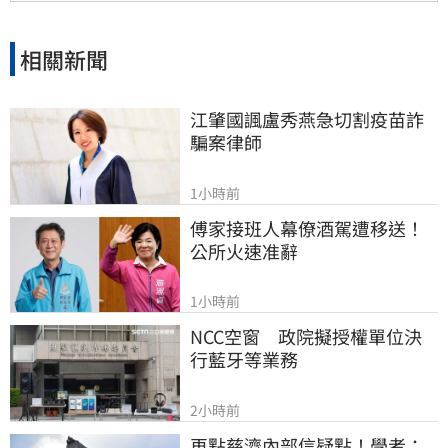
關係，但錯過的親情與話語，可能再也無法挽
回，呼籲大眾珍惜身邊親人。
相關新聞
江肇國諷盧秀燕急切割疫苗詐
騙案律師
1小時前
傅家接班人幕僚酒駕遭移送！
公所火速准辭
1小時前
NCC空窗　政院擬授權單位決
行藍牙等業務
2小時前
再點慈濟內部信疑點！學者：