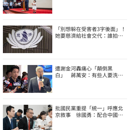
任再交棒給你
「別想躲在受害者3字後面」！
她要慈濟給社會交代：誰拍板
付10.6億
遭謝金河轟痛心「顛倒黑
白」 蔣萬安：有些人要洗人
民記憶，但洗不掉的
批國民黨重提「統一」呼應北
京敘事 徐國勇：配合中國削
弱國際對台信心