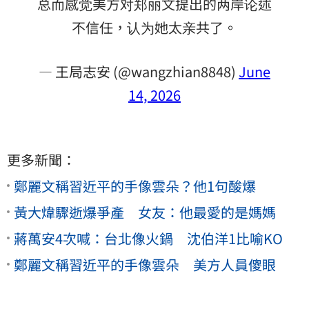
总而感觉美方对郑丽文提出的两岸论述
不信任，认为她太亲共了。
— 王局志安 (@wangzhian8848)
June
14, 2026
更多新聞：
鄭麗文稱習近平的手像雲朵？他1句酸爆
黃大煒驟逝爆爭產 女友：他最愛的是媽媽
蔣萬安4次喊：台北像火鍋 沈伯洋1比喻KO
鄭麗文稱習近平的手像雲朵 美方人員傻眼