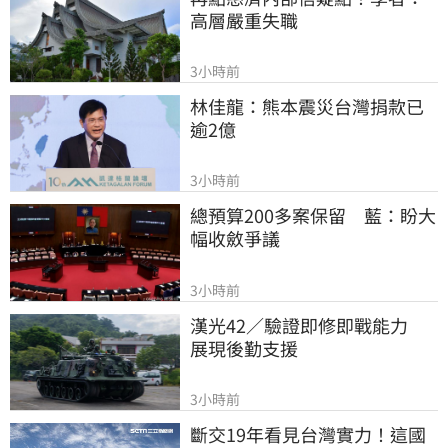
高層嚴重失職
3小時前
林佳龍：熊本震災台灣捐款已
逾2億
3小時前
總預算200多案保留　藍：盼大
幅收斂爭議
3小時前
漢光42／驗證即修即戰能力　
展現後勤支援
3小時前
斷交19年看見台灣實力！這國