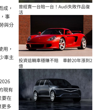
曾經賣一台賠一台！Audi失敗作品復
而成，
活
輛，事
勞與分
使用，
少車主
投資這輛車穩賺不賠　車齡20年漲到2
億
026
的現有
只要在
供更多