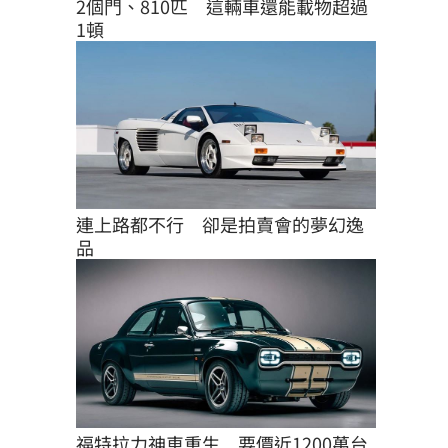
2個門、810匹　這輛車還能載物超過
1頓
連上路都不行　卻是拍賣會的夢幻逸
品
福特拉力神車重生　要價近1200萬台