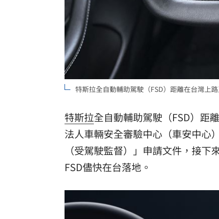
罕病博士彭士齊 輪椅上的生命覺醒！
11
酷澎「爸氣父親節」國際官方品牌齊聚
特斯拉全自動輔助駕駛（FSD）距離在台灣上路又
特斯拉
全自動輔助駕駛（FSD）距離
法人車輛安全審驗中心（車安中心）遞交「Fu
（受駕駛監督）」申請文件，接下
FSD儘快在台落地。