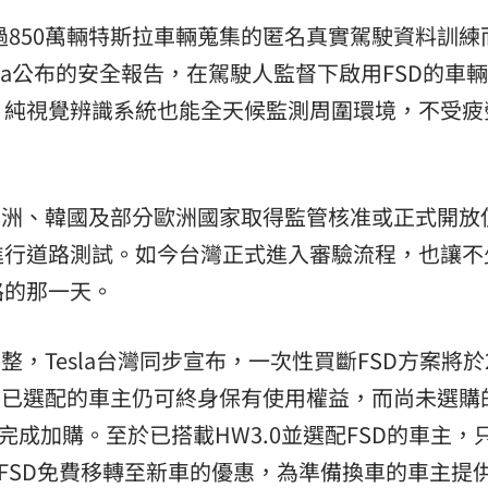
球超過850萬輛特斯拉車輛蒐集的匿名真實駕駛資料訓練
la公布的安全報告，在駕駛人監督下啟用FSD的車
，純視覺辨識系統也能全天候監測周圍環境，不受疲
澳洲、韓國及部分歐洲國家取得監管核准或正式開放
進行道路測試。如今台灣正式進入審驗流程，也讓不
路的那一天。
，Tesla台灣同步宣布，一次性買斷FSD方案將於2
售。已選配的車主仍可終身保有使用權益，而尚未選購
完成加購。至於已搭載HW3.0並選配FSD的車主，
有FSD免費移轉至新車的優惠，為準備換車的車主提