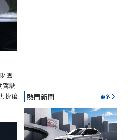
向財團
輔助駕駛
熱門新聞
力拚讓
更多