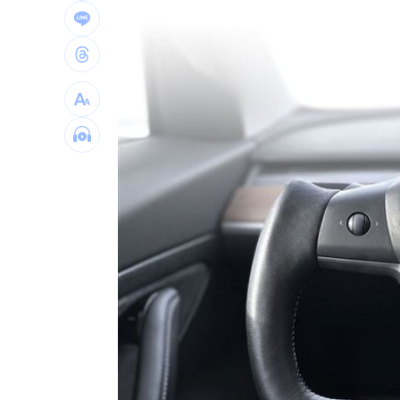
新／大雷雨開炸5地！15縣市豪大雨特報
工作太忙上腹痛沒食慾 竟罹癌王4期轉
川湖賺逾11股本！ 逆勢衝上萬金
17:33
白海豚攪局！離島船班最新異動一次看
台灣彩券開獎直播中
20:31
LIVE三立+24小時直播
15:27
三立iNEWS新聞台線上直播
18:00
市場到酒場料理！可果美蕃茄醬創無限
父親節送會拉筋的按摩椅 爸爸「筋歡喜
油品食安事件引關注 挑選保健食品要注