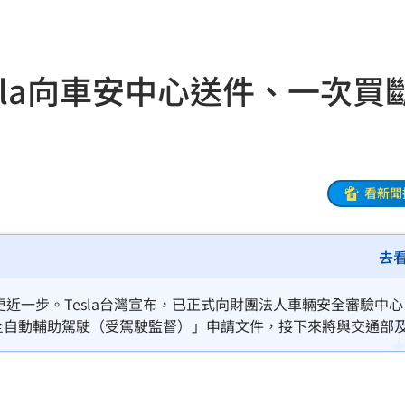
雄厚
18:00
力
18:00
sla向車安中心送件、一次買
罪刑
17:57
扣
17:54
17:53
看新聞
話台粉
17:53
去
17:46
金
17:45
近一步。Tesla台灣宣布，已正式向財團法人車輛安全審驗中
ervised）全自動輔助駕駛（受駕駛監督）」申請文件，接下來將與交通部
家中
17:44
台落地。
片曝
17:40