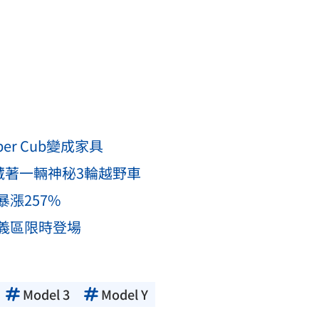
er Cub變成家具
藏著一輛神秘3輪越野車
漲257%
義區限時登場
Model 3
Model Y