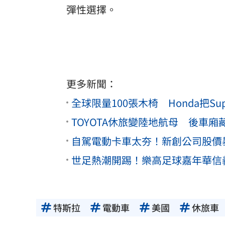
彈性選擇。
更多新聞：
全球限量100張木椅 Honda把Sup
TOYOTA休旅變陸地航母 後車廂
自駕電動卡車太夯！新創公司股價暴
世足熱潮開踢！樂高足球嘉年華信
特斯拉
電動車
美國
休旅車