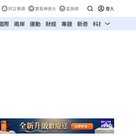
阿立導讀
寶島神很大
富房網
登入
國際
兩岸
運動
財經
專題
新奇
科技
旅遊
寵物