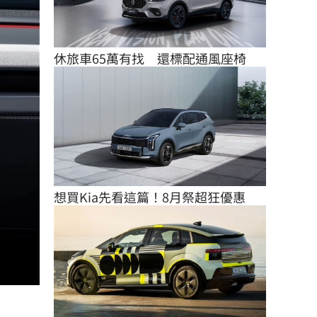
休旅車65萬有找　還標配通風座椅
想買Kia先看這篇！8月祭超狂優惠