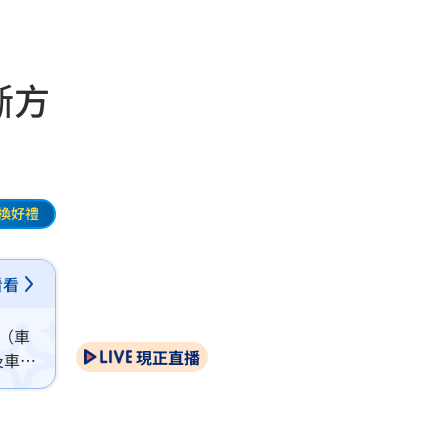
斷方
換好禮
看看
心（車
現正直播
及車安