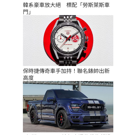
韓系豪車放大絕　標配「勞斯萊斯車
門」
保時捷傳奇車手加持！聯名錶帥出新
高度