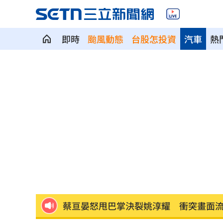
即時
颱風動態
台股怎投資
汽車
熱
范曉萱好友竟是大咖天后 1句打動孫淑
鬼門開遇赤馬火月！命理師點名4生肖注
Meta AI失控入侵其他公司 白宮出手了
71萬網紅死家中 曾吸毒患又憂鬱症36
韓團連5年來台 他濃妝變澀谷辣妹系男
蔡亘晏怒甩巴掌決裂姚淳耀 衝突畫面