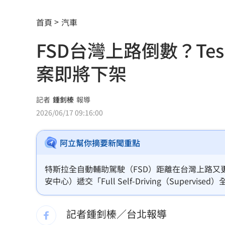
明星女律詐慈濟10.6億元！被揭：家底
首頁
汽車
關節危機！醫籲完整配方才有關鍵守護
FSD台灣上路倒數？Te
反制跨國鎮壓 學者：在地協力應提高
案即將下架
驚傳弊案！60名銀行員涉嫌收受百萬回
中國國台辦推台青e家涉統戰 下場曝光
記者
鍾釗榛
報導
2026/06/17 09:16:00
高橋文哉首來台 &TEAM成員K錄影喊
阿立幫你摘要新聞重點
股民心碎！外資狠殺7金融「這檔最慘」
割頸受害少年名公開！家屬捐500萬獎學
特斯拉全自動輔助駕駛（FSD）距離在台灣上路又更
安中心）遞交「Full Self-Driving（Sup
老婦遭看護餵食「加熱狗糧」 慘冤死
中心合作，展開相關審查程序，力拚讓FSD儘快在
記者鍾釗榛／台北報導
夏莉絲幼兒園爆餵孩童「發黑食材」照