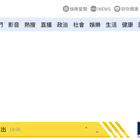
娛樂星聞
iNEWS
祝你健康
門
影音
熱搜
直播
政治
社會
娛樂
生活
健康
媚
18:13
意
18:10
18:08
歲亡
18:06
生
18:06
流出
18:06