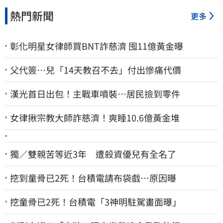
熱門新聞
更多
彰化明星女律師買BNT詐慈濟 囤11億黃金曝
父代簽…兒「14天教召不去」付出慘痛代價
漢光首日出包！主戰車噴裝…居民撿到零件
女律揪宗教大師詐慈濟！爽睡10.6億黃金堆
獨／雙親苦等近3年 遭殺資優兒有全名了
挖到童骨已2死！台積電請布袋戲…原因曝
挖童骨已2死！台積電「3神明駐駕畫面曝」