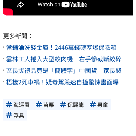
更多新聞：
當鋪淪洗錢金庫！2446萬錢磚塞爆保險箱
雲林工人捲入大型絞肉機 右手慘截斷絞碎
區長獎禮品竟是「簡體字」中國貨 家長怒
梧棲2死車禍！疑毒駕競速自撞驚悚畫面曝
海巡署
苗栗
保麗龍
男童
浮具