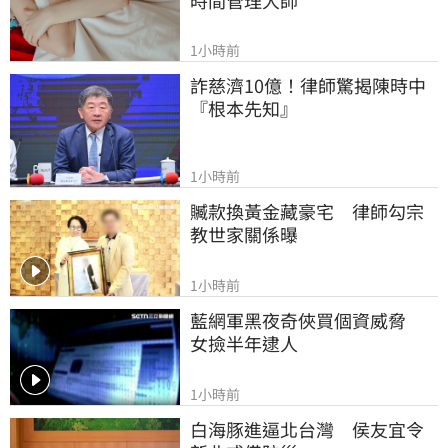
1小時前
詐慈濟10億！律師驚揭陳時中
『根本先知』
1小時前
贓款換黃金藏豪宅　律師勾宗
教世家關係曝
1小時前
藍網軍黑夜奇俠買個資威脅　
女撿半年逮人
1小時前
白海豚進逼北台灣　侯友宜令