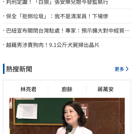
判刑定讞！「白狼」張安樂兒媳今發監執行
保全「拒倒垃圾」：我不是清潔員！下場慘
巴紐宣布關閉台灣駐處！專家：預示擴大對中經貿合
作
越籍男涉賣狗肉！9.1公斤犬屍掃出晶片
熱搜新聞
更多
林亮君
廚餘
蔣萬安