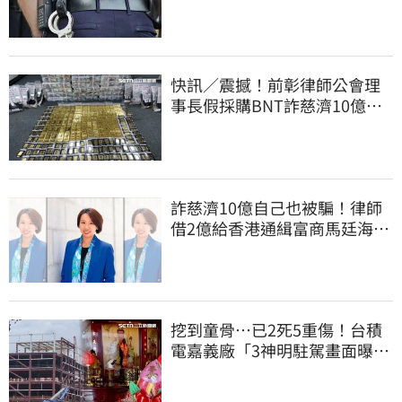
道結果出爐
快訊／震撼！前彰律師公會理
事長假採購BNT詐慈濟10億、
洗錢囤232kg黃金
詐慈濟10億自己也被騙！律師
借2億給香港通緝富商馬廷海建
台北天空塔
挖到童骨…已2死5重傷！台積
電嘉義廠「3神明駐駕畫面曝
光」