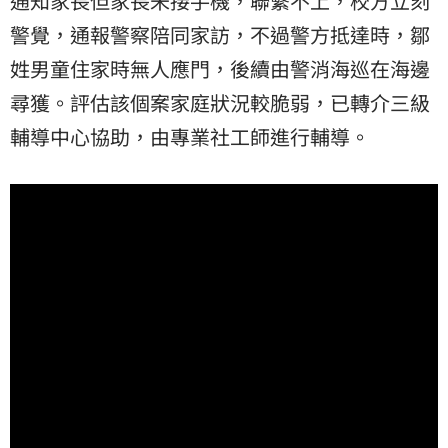
通知家長但家長未接手機，聯繫不上，校方立刻
警覺，通報警察陪同家訪，不過警方抵達時，鄒
姓男童住家時無人應門，後續由警消海巡在海邊
尋獲。評估該個案家庭狀況較脆弱，已轉介三級
輔導中心協助，由專業社工師進行輔導。