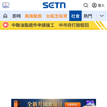
登入
即時
颱風動態
台股怎投資
社會
熱門
影音
分鐘
中聯油脂遞件申請復工 中市府打臉駁回
鄭靚歆