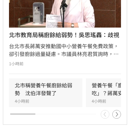
北市教育局稱廚餘給弱勢！吳思瑤轟：歧視
台北市長蔣萬安推動國中小營養午餐免費政策，
卻引發廚餘過量疑慮。市議員林亮君質詢時，教
育局長湯志民拋出將剩餘廚餘與剩食送交「食物
1小時前
銀行」或弱勢團體交流，引發輿論譁然。民進黨
立委吳思瑤痛批，國民黨就是歧視弱勢的政黨，
蔣市府就是欺凌弱勢的政府，「蔣萬安還有臉講
北市稱營養午餐廚餘給弱
營養午餐「廚餘
食安？」
勢　沈伯洋發聲了
吃」？蔣萬安回
4小時前
4小時前