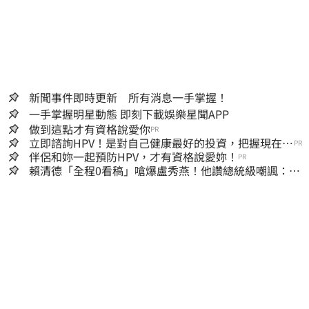
新聞事件即時更新 所有消息一手掌握！
一手掌握明星動態 即刻下載娛樂星聞APP
做到這點才有資格說愛你
PR
立即諮詢HPV！是對自己健康最好的投資，把握現在不
PR
嫌晚！
伴侶和妳一起預防HPV，才有資格說愛妳！
PR
賴清德「全程0看稿」嗆爆盧秀燕！他讚總統級嘲諷：把
8年總帳一次掀翻