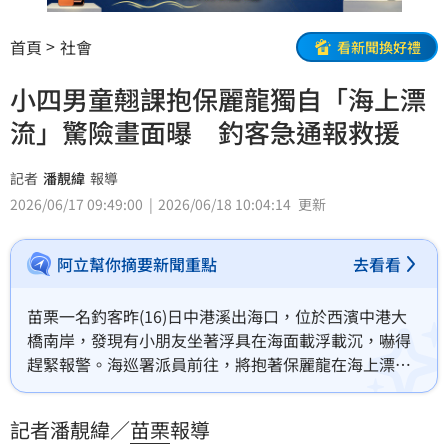
首頁
社會
看新聞換好禮
小四男童翹課抱保麗龍獨自「海上漂
流」驚險畫面曝 釣客急通報救援
記者
潘靚緯
報導
2026/06/17 09:49:00
2026/06/18 10:04:14
更新
阿立幫你摘要新聞重點
去看看
苗栗一名釣客昨(16)日中港溪出海口，位於西濱中港大
橋南岸，發現有小朋友坐著浮具在海面載浮載沉，嚇得
趕緊報警。海巡署派員前往，將抱著保麗龍在海上漂浮
的男童順利帶上岸。經了解，鄒姓男童年僅11歲，就讀
國小四年級，在上學期間卻翹課獨自前往海邊戲水，藉
記者潘靚緯／
苗栗
報導
由保麗龍浮具漂浮在海面上，被救上岸後，海巡人員通