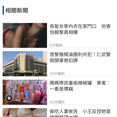
相關新聞
長髮女穿內衣在家門口　他害
怕報警真相曝
6分鐘前
昔警楷模淪圖利共犯！仁武警
假開單救扣牌
18分鐘前
媽媽帶孩童偷辣椒罐　業者：
一看是慣竊
42分鐘前
偷吃人妻挨告　小王反控她是
時間管理大師