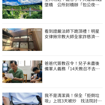
墜橋 公所封橋辦「包公夜
審」替亡魂伸冤
看到證嚴法師下跪頂禮！明星
女律揪宗教大師全家詐慈濟…
全家爽睡黃金堆
爸爸代簽教召令！兒子未盡後
備軍人義務「14天教召不去」
換3個月刑期
我不是清潔員！保全「拒倒垃
圾」上班3天被炒 找法院討公