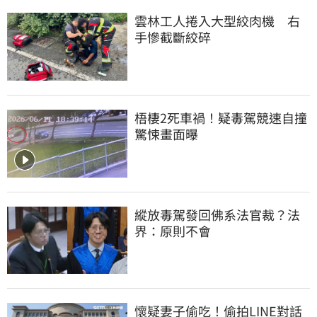
雲林工人捲入大型絞肉機　右
手慘截斷絞碎
梧棲2死車禍！疑毒駕競速自撞
驚悚畫面曝
縱放毒駕發回佛系法官裁？法
界：原則不會
懷疑妻子偷吃！偷拍LINE對話