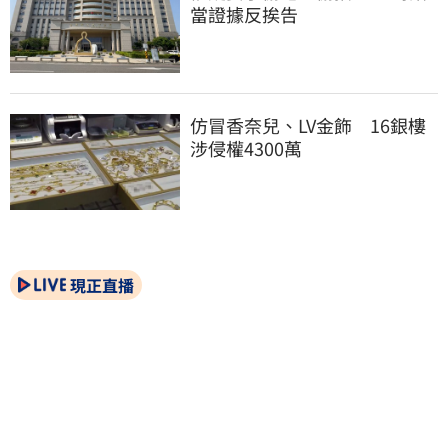
當證據反挨告
仿冒香奈兒、LV金飾　16銀樓
涉侵權4300萬
現正直播