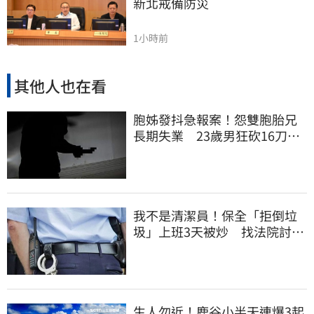
新北戒備防災
1小時前
其他人也在看
胞姊發抖急報案！怨雙胞胎兄
長期失業 23歲男狂砍16刀奪
命
我不是清潔員！保全「拒倒垃
圾」上班3天被炒 找法院討公
道結果出爐
生人勿近！鹿谷小半天連爆3起