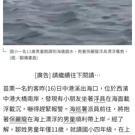
國小一名11歲男童翹課到海邊戲水，抱著保麗龍浮具漂浮獲救。
(圖／翻攝畫面)
[廣告] 請繼續往下閱讀…
苗栗一名釣客昨(16)日中港溪出海口，位於西濱
中港大橋南岸，發現有小朋友坐著
浮具
在海面載
浮載沉，嚇得趕緊報警。
海巡署
派員前往，將抱
著
保麗龍
在海上漂浮的
男童
順利帶上岸。經了
解，鄒姓男童年僅11歲，就讀國小四年級，在上