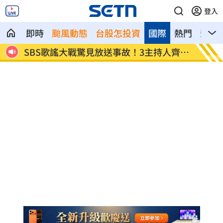
登入
即時
颱風動態
台股怎投資
國際
熱門
影音
BS歌謠大戰驚見放送事故！3主持人齊卡
清大校長續任秒
了