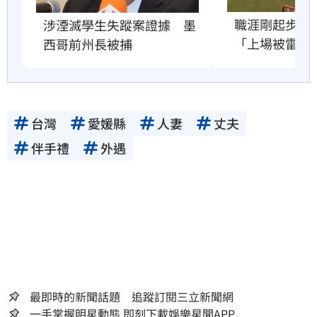
職涯剛起步　2
涉湮滅學生失蹤案證據　墨
「上場被雷劈
西哥前州長被捕
台灣
愛媛縣
人妻
丈夫
伴手禮
外遇
最即時的新聞話題 追蹤訂閱三立新聞網
一手掌握明星動態 即刻下載娛樂星聞APP