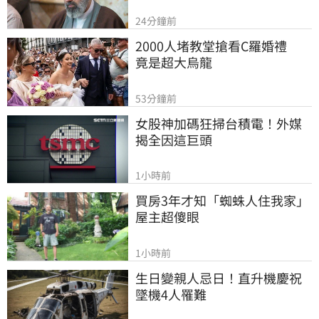
24分鐘前
2000人堵教堂搶看C羅婚禮　
竟是超大烏龍
53分鐘前
女股神加碼狂掃台積電！外媒
揭全因這巨頭
1小時前
買房3年才知「蜘蛛人住我家」
屋主超傻眼
1小時前
生日變親人忌日！直升機慶祝
墜機4人罹難