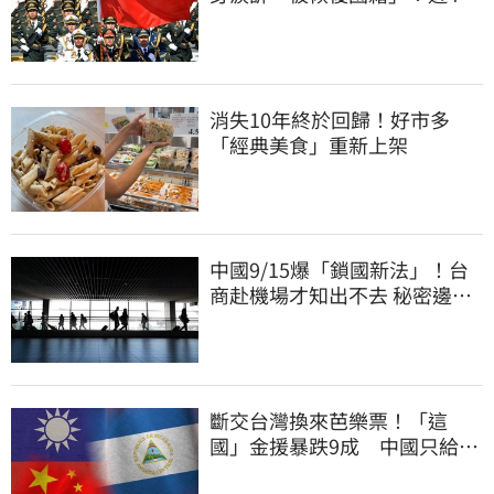
資產權停擺
消失10年終於回歸！好市多
「經典美食」重新上架
中國9/15爆「鎖國新法」！台
商赴機場才知出不去 秘密邊控
合法化
斷交台灣換來芭樂票！「這
國」金援暴跌9成 中國只給26
萬