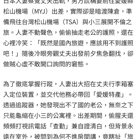
日本人妻察覺丈夫出軌，男方謊稱要前往愛媛縣
松山機場（MYJ）出差，實際卻是暗渡陳倉，準
備飛往台灣松山機場（TSA）與小三展開不倫之
旅。人妻不動聲色，偷偷抽走老公的護照，還在
心裡冷笑：「既然是國內旅遊，應該用不到護照
吧！」隨後冷眼旁觀丈夫出發前夕焦急翻找，卻
做賊心虛不敢開口詢問的窘態。
為了徹底掌握行蹤，人妻出大招在丈夫行李箱塞
入定位裝置，並交代他務必帶回「愛媛特產」。
透過追蹤器，她發現出不了國的老公，無奈之下
只能龜縮在小三的公寓裡。出差期間，偷腥夫還
頻頻打視訊電話「查勤」兼自證清白，但背景永
遠在室外，被問到為何不進房間講，竟瞎扯「旅