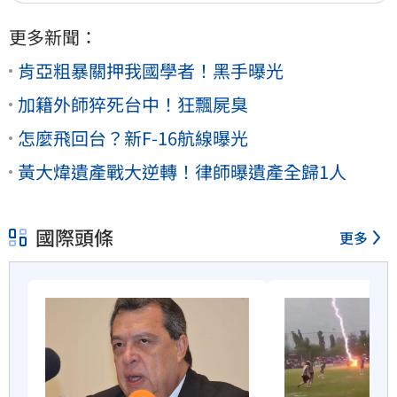
更多新聞：
肯亞粗暴關押我國學者！黑手曝光
加籍外師猝死台中！狂飄屍臭
怎麼飛回台？新F-16航線曝光
黃大煒遺產戰大逆轉！律師曝遺產全歸1人
國際頭條
更多