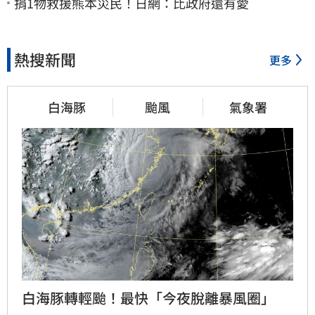
捐1物救援熊本災民！日網：比政府還有愛
熱搜新聞
更多
白海豚
颱風
氣象署
白海豚轉輕颱！最快「今夜脫離暴風圈」