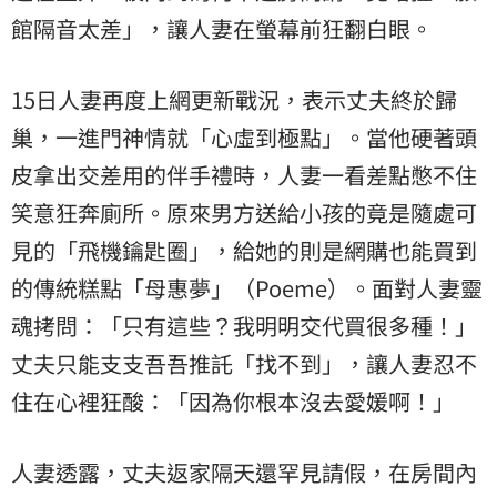
館隔音太差」，讓人妻在螢幕前狂翻白眼。
15日人妻再度上網更新戰況，表示丈夫終於歸
巢，一進門神情就「心虛到極點」。當他硬著頭
皮拿出交差用的伴手禮時，人妻一看差點憋不住
笑意狂奔廁所。原來男方送給小孩的竟是隨處可
見的「飛機鑰匙圈」，給她的則是網購也能買到
的傳統糕點「母惠夢」（Poeme）。面對人妻靈
魂拷問：「只有這些？我明明交代買很多種！」
丈夫只能支支吾吾推託「找不到」，讓人妻忍不
住在心裡狂酸：「因為你根本沒去愛媛啊！」
人妻透露，丈夫返家隔天還罕見請假，在房間內