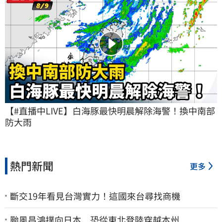
【#直播中LIVE】白海豚最快明晨解除海警！換中南部
防大雨
熱門新聞
更多
斷交19年看見台灣實力！這國來台尋找商機
颱風昌鴻撲向日本 恐從東北登陸穿越本州