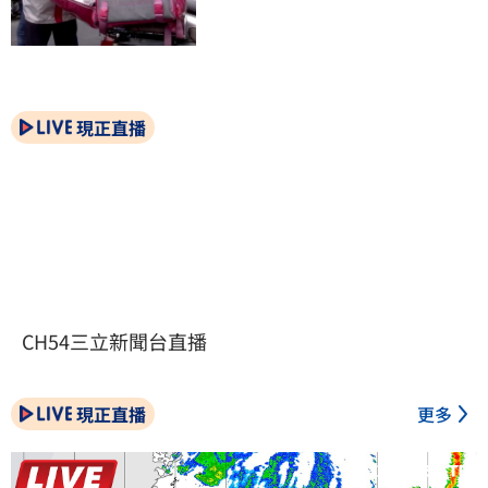
現正直播
CH54三立新聞台直播
現正直播
更多