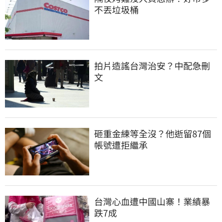
不丟垃圾桶
拍片造謠台灣治安？中配急刪
文
砸重金練等全沒？他逝留87個
帳號遭拒繼承
台灣心血遭中國山寨！業績暴
跌7成