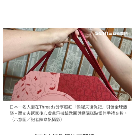
於股掌間的快感，這場腹黑大戲讓網友直呼過癮，紛紛
敲碗後續發展。
日本一名人妻在Threads分享超狂「偷腥夫復仇記」引發全球熱
議。而丈夫返家後心虛拿飛機鑰匙圈與網購糕點當伴手禮充數。
（示意圖／記者陳韋帆攝影）