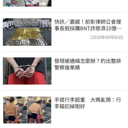
快訊／震撼！前彰律師公會理
事長假採購BNT詐慈濟10億、
洗錢囤232kg黃金
(2026年08月06日)
發現被通緝怎麼辦？釣出整排
警察搶業績
手提行李超重　大媽亂鬧：行
李箱扣掉剛好