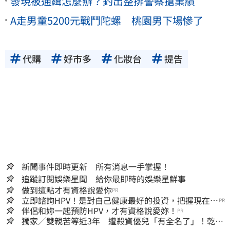
發現被通緝怎麼辦？釣出整排警察搶業績
A走男童5200元戰鬥陀螺 桃園男下場慘了
代購
好市多
化妝台
提告
新聞事件即時更新 所有消息一手掌握！
追蹤訂閱娛樂星聞 給你最即時的娛樂星鮮事
做到這點才有資格說愛你
PR
立即諮詢HPV！是對自己健康最好的投資，把握現在不
PR
嫌晚！
伴侶和妳一起預防HPV，才有資格說愛妳！
PR
獨家／雙親苦等近3年 遭殺資優兒「有全名了」！乾妹