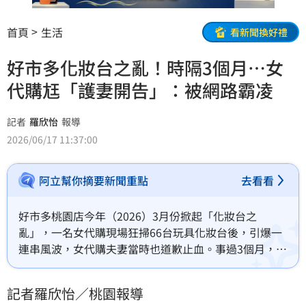
首頁
生活
看新聞換好禮
好市多化妝台之亂！時隔3個月…女
代購尪「護妻開告」：被網路霸凌
記者
羅欣怡
報導
2026/06/17 11:37:00
阿立幫你摘要新聞重點
去看看
好市多桃園店今年（2026）3月份掀起「化妝台之
亂」，一名女代購現場狂掃66台玩具化妝台後，引爆一
連串風波，女代購夫妻當時也道歉止血。事過3個月，女
代購的丈夫謝男透過自錄影片還原當下場景，並決定對
造謠與網路霸的網友「全面提告」。
記者羅欣怡／桃園報導