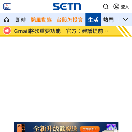
登入
即時
颱風動態
台股怎投資
生活
熱門
影音
議提前備
梅西梅開二度 登北美聯賽盃歷史進球王
挖
煞