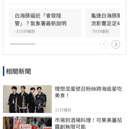
白海豚逼近「會發陸
龜速白海豚颱風
警」？氣象署最新說明
流影響足足48小
-310分鐘前
-70分鐘前
相關新聞
理想混蛋號召粉絲跨海追星吃
美食！
33分鐘前
市場到酒場料理！可果美蕃茄
醬創無限可能