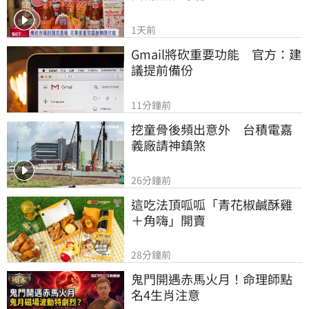
1天前
Gmail將砍重要功能　官方：建
議提前備份
11分鐘前
挖童骨後頻出意外　台積電嘉
義廠請神鎮煞
26分鐘前
這吃法頂呱呱「青花椒鹹酥雞
＋角嗨」開賣
28分鐘前
鬼門開遇赤馬火月！命理師點
名4生肖注意