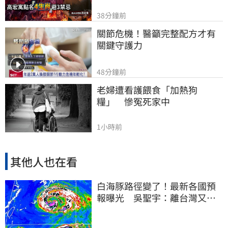
38分鐘前
關節危機！醫籲完整配方才有
關鍵守護力
48分鐘前
老婦遭看護餵食「加熱狗
糧」　慘冤死家中
1小時前
其他人也在看
白海豚路徑變了！最新各國預
報曝光 吳聖宇：離台灣又更
近一點