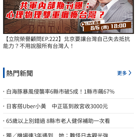
【立院榮譽顧問EP.222】北京要讓台灣自己失去抵抗
能力？不用說服所有台灣人！
熱門新聞
更多
白海豚暴風侵襲率6縣市破5成！1縣市飆67%
日客搭Uber小黃 中正區到故宮收3000元
65歲以上別錯過 8縣市老人健保補助一次看
獨／機場連3年遇到 她：難怪日本觀光強