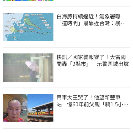
白海豚持續逼近！氣象署曝
「這時間」最靠近台灣：暴風
圈來襲了
快訊／國家警報響了！大雷雨
開轟「2縣市」 示警區域出爐
吊車大王哭了！他望新豐車
站 憶60年前父親「騎1.5小時
單車載他圓夢」