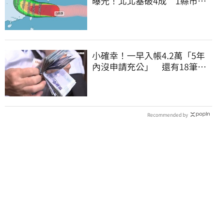
曝光！北北基破4成 1縣市高
達60%
小確幸！一早入帳4.2萬「5年
內沒申請充公」 還有18筆錢
連發到8月底
Recommended by