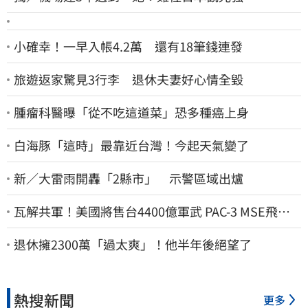
小確幸！一早入帳4.2萬 還有18筆錢連發
旅遊返家驚見3行李 退休夫妻好心情全毀
腫瘤科醫曝「從不吃這道菜」恐多種癌上身
白海豚「這時」最靠近台灣！今起天氣變了
新／大雷雨開轟「2縣市」 示警區域出爐
瓦解共軍！美國將售台4400億軍武 PAC-3 MSE飛彈
戰力曝
退休擁2300萬「過太爽」！他半年後絕望了
熱搜新聞
更多