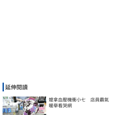
稱賠償恐毀她未來
延伸閱讀
嬤拿血壓機衝小七　店員霸氣
暖舉看哭網