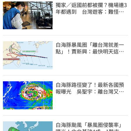
獨家／返國前都被攔？機場連3
年都遇到 台灣遊客：難怪日
本觀光這麼強
白海豚暴風圈「離台灣就差一
點」！賈新興：最快明天這時
發海警
白海豚路徑變了！最新各國預
報曝光 吳聖宇：離台灣又更
近一點
白海豚颱風「暴風圈侵襲率」