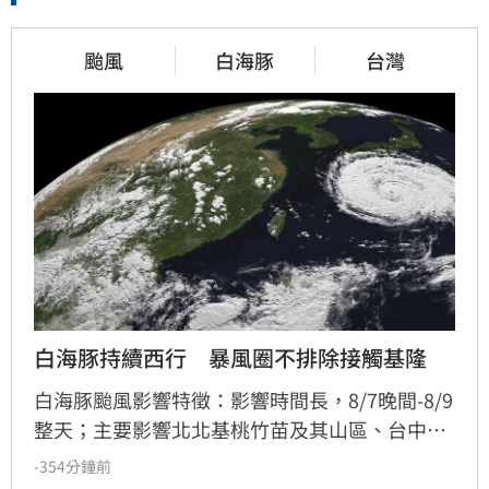
颱風
白海豚
台灣
白海豚持續西行　暴風圈不排除接觸基隆
白海豚颱風影響特徵：影響時間長，8/7晚間-8/9
整天；主要影響北北基桃竹苗及其山區、台中南
投山區；週六深夜-週日早上距離陸地最近，影響
-354分鐘前
最明顯。