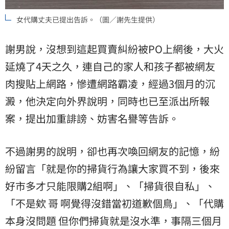
女代購丈夫已提出告訴。（圖／謝先生提供）
謝男說，沒想到這起買賣糾紛被PO上網後，大火
延燒了4天之久，連自己的家人和孩子都被網友
肉搜貼上網路，慘遭網路霸凌，經過3個月的沉
澱，他決定向外界說明，同時也已至派出所報
案，提出加重誹謗、妨害名譽等告訴。
不過謝男的說明，卻也再次喚回網友的記憶，紛
紛留言「就是你的掃貨行為讓大家買不到，後來
好市多才只能限購2組啊」、「掃貨很自私」、
「不是欸 哥 啊覺得沒錯當初道歉個鳥」、「代購
本身沒問題 但你們掃貨就是沒水準，事隔三個月