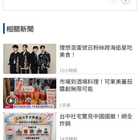
林智群律師則表示時間證明一切，感嘆當年政府
的提醒遭政治操作抹黑，如今結果公開，真相已
不言而喻。
相關新聞
理想混蛋號召粉絲跨海追星吃
美食！
10小時前
市場到酒場料理！可果美蕃茄
醬創無限可能
1天前
台中社宅驚見中國國徽！網全
炸鍋
24分鐘前