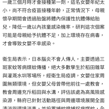
一歲三個月時才會接種第一劑，這名女嬰年紀太
小，尚不符合疫苗接種年齡，正常情況下，母親
懷孕期間會透過胎盤將體內保護性抗體傳給胎
兒，降低一歲以內孩童感染機率，研判這次個案
可能是母親給予抗體不足，加上環境存在病毒，
才會導致女嬰不幸感染。
衛生局表示，日本腦炎不會人傳人，主要透過三
斑家蚊等病媒蚊傳播，絕大多數孳生於稻田雜草
與灌溉水圳等場所，經衛生局疫調，女嬰住家周
圍無類環境，但女嬰父母曾帶他前往一處教會，
教會周邊充斥稻田與水溝，評估該處為高風險感
染源，縣府已針對活動路徑與周邊環境展開全面
清消與環境消毒，並設置捕蚊燈捕捉病媒蚊，全