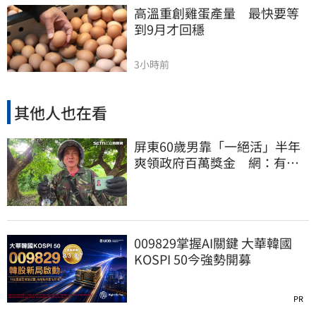
高溫重創雞蛋產量　最快要等
到9月才回穩
3小時前
其他人也在看
屏東60歲男靠「一絕活」半年
爽領政府百萬獎金 網：有人
要組隊賺錢嗎？
009829掌握AI關鍵 大華韓國
KOSPI 50今強勢開募
PR