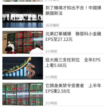
到了機場才知出不去！中國爆
鎖國新法
36分鐘前
北美訂單補爆　聯發科小金雞
EPS至27.12元
2小時前
這大廠三支柱到位　全年EPS
上看5.68元
2小時前
它躋身美禁令受惠者　上半年
EPS衝2.58元
3小時前