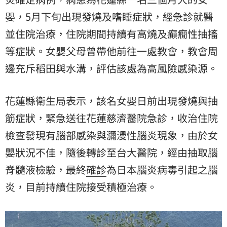
嬰，5月下旬出現發燒及嗜睡症狀，經急診就醫
並住院治療，住院期間持續有高燒及癲癇性抽搐
等症狀。女嬰父母曾帶他前往一處教會，教會周
邊充斥稻田與水溝，評估該處為高風險感染源。
花蓮縣衛生局表示，該名女嬰日前出現發燒與抽
筋症狀，緊急送往花蓮慈濟醫院急診，收治住院
檢查發現有腦部感染與瀰漫性腦炎現象，由於女
嬰狀況不佳，隨後轉診至台大醫院，經由抽取腦
脊髓液檢驗，最終
確診
為日本腦炎病毒引起之腦
炎，目前持續住院接受積極治療。