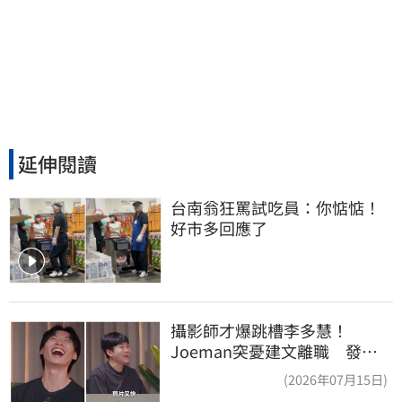
延伸閱讀
台南翁狂罵試吃員：你惦惦！
好市多回應了
攝影師才爆跳槽李多慧！
Joeman突憂建文離職 發聲
「其實我很清楚」
(2026年07月15日)