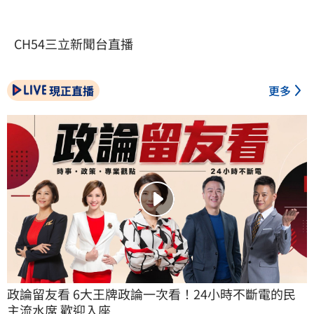
CH54三立新聞台直播
現正直播
更多
政論留友看 6大王牌政論一次看！24小時不斷電的民
主流水席 歡迎入座