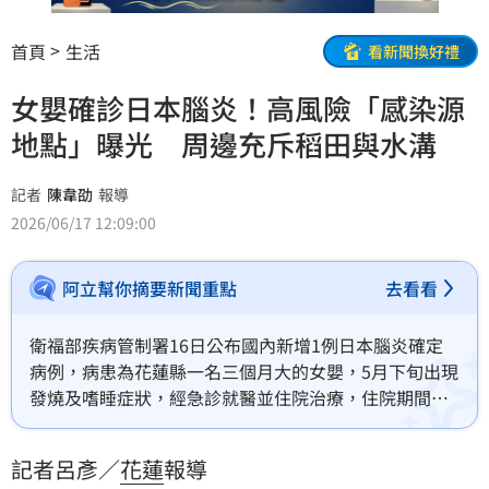
首頁
生活
看新聞換好禮
女嬰確診日本腦炎！高風險「感染源
地點」曝光 周邊充斥稻田與水溝
記者
陳韋劭
報導
2026/06/17 12:09:00
阿立幫你摘要新聞重點
去看看
衛福部疾病管制署16日公布國內新增1例日本腦炎確定
病例，病患為花蓮縣一名三個月大的女嬰，5月下旬出現
發燒及嗜睡症狀，經急診就醫並住院治療，住院期間持
續有高燒及癲癇性抽搐等症狀。女嬰父母曾帶他前往一
處教會，教會周邊充斥稻田與水溝，評估該處為高風險
記者呂彥／
花蓮
報導
感染源。