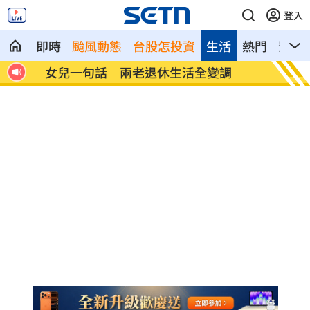
登入
即時
颱風動態
台股怎投資
生活
熱門
影音
首富
女兒一句話 兩老退休生活全變調
記憶體
襲