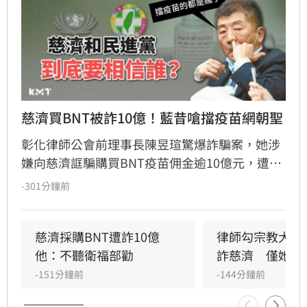
慈濟買BNT被詐10億！藍昔嗆擋疫苗網朝聖
彰化律師公會前理事長陳昱瑄驚爆詐騙案，她涉
嫌向慈濟誆騙購買BNT疫苗佣金逾10億元，遭台
中地檢署依詐欺、洗錢等罪起訴並接押。此案揭
-301分鐘前
露當年慈濟採購疫苗過程中，確實遭遇私人掮客
詐騙，引發輿論熱議。當年國民黨曾因陳時中提
醒勿信掮客而怒批政府阻擋疫苗，如今真相大
慈濟採購BNT遭詐10億　
律師勾宗教大師
白，證實慈濟確實受騙，當年國民黨指責民進黨
他：不聽衛福部勸
詐慈濟　僅她交
的貼文遭大批網友留言朝聖，戲稱是大型翻車現
-151分鐘前
-144分鐘前
場。面對詐騙真相，慈濟表達遺憾並配合調查，