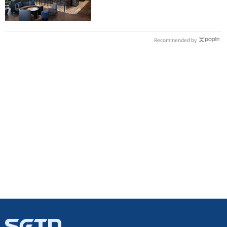
態收費
Recommended by