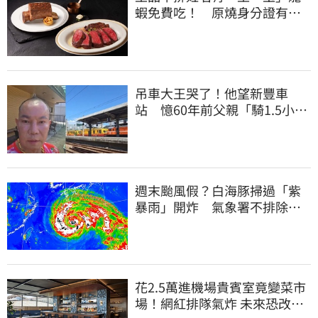
蝦免費吃！ 原燒身分證有
「8」招待海鮮
吊車大王哭了！他望新豐車
站 憶60年前父親「騎1.5小時
單車載他圓夢」
週末颱風假？白海豚掃過「紫
暴雨」開炸 氣象署不排除發
陸警
花2.5萬進機場貴賓室竟變菜市
場！網紅排隊氣炸 未來恐改動