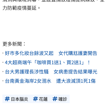
力防範疫情蔓延。
更多新聞：
好市多化妝台餘波又起 女代購尪護妻開告
4大超商端午「咖啡買1送1、買2送1」！
台大男護理長涉性騷 女病患提告結果曝光
台南黃金海岸2女溺水 遭大浪滅頂1死1傷
日本腦炎
花蓮
確診