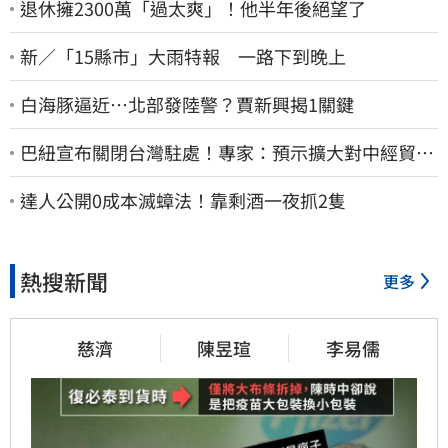
退休擁2300萬「過太爽」！他半年後絕望了
新／「15縣市」大雨特報 一路下到晚上
白海豚逼近…北部發陸警？賈新興揭1關鍵
巴紐宣布關閉台灣駐處！專家：預示擴大對中經貿合
作
達人公開0成本滅蟑法！靠剩酒一夜抓2隻
熱搜新聞
更多
慈濟
陳昱瑄
李易儒