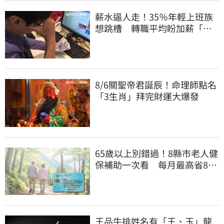
薪水逼人走！35％年輕上班族
想跳槽 轉職平均盼加薪「破
萬元」
8/6關聖帝君誕辰！命理師點名
「3生肖」拜完財運大爆發
65歲以上別錯過！8縣市老人健
保補助一次看 每月最高省826
元
王品牛排姓名有「王、玉」龍