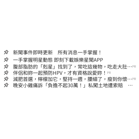
新聞事件即時更新 所有消息一手掌握！
一手掌握明星動態 即刻下載娛樂星聞APP
腹部脂肪的「剋星」找到了，常吃這幾物，吃走大肚
PR
囊，瘦出小蠻腰
伴侶和妳一起預防HPV，才有資格說愛妳！
PR
減肥首選，檸檬加它，堅持一週，腰細了，瘦到你懷疑
PR
人生
晚安小雞痛訴「負擔不起30萬！」私闖土地遭索賠 崩
潰：不接受漫天要價