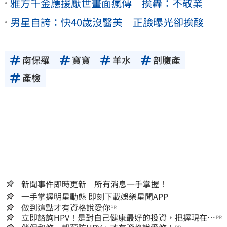
雅方千金應援厭世畫面瘋傳 挨轟：不敬業
男星自誇：快40歲沒醫美 正臉曝光卻挨酸
南保羅
寶寶
羊水
剖腹產
產檢
新聞事件即時更新 所有消息一手掌握！
一手掌握明星動態 即刻下載娛樂星聞APP
做到這點才有資格說愛你
PR
立即諮詢HPV！是對自己健康最好的投資，把握現在不
PR