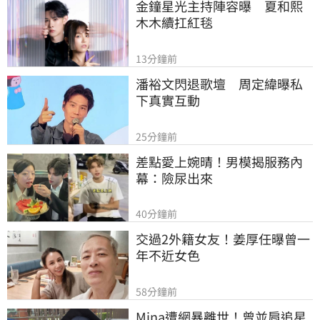
金鐘星光主持陣容曝　夏和熙
木木續扛紅毯
13分鐘前
潘裕文閃退歌壇　周定緯曝私
下真實互動
25分鐘前
差點愛上婉晴！男模揭服務內
幕：險尿出來
40分鐘前
交過2外籍女友！姜厚任曝曾一
年不近女色
58分鐘前
Mina遭網暴離世！曾並肩追星