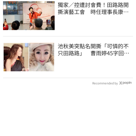
獨家／控遭討會費！田路路開
撕演藝工會 時任理事長康凱
回應了
池秋美突點名開撕「可憐的不
只田路路」 曹雨婷45字回應
了
Recommended by