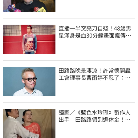
子最痛的路
直播一半突亮刀自殘！48歲男
星滿身是血30分鐘畫面瘋傳
警急破門搶救
田路路晚景淒涼！許常德開轟
工會理事長曹雨婷不忍了：別
只包紅包慰問
獨家／《藍色水玲瓏》製作人
出手 田路路領到退休金！隱
忍6年吐內幕