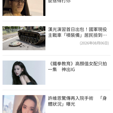
麼捨得打你
漢光演習首日出包！國軍現役
主戰車「噴裝備」居民撿到零
件…軍方說話了
(2026年08月06日)
《鐵拳教育》高顏值女配只拍
一集　神出IG
許維恩驚傳再入院手術　「身
體狀況」曝光