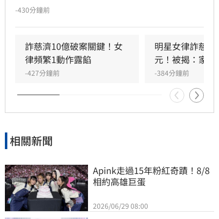
焦慮，謊稱具備採購管道並詐騙3000萬美元顧問
-430分鐘前
費。兩人甚至在證嚴法師面前行下跪頂禮博取信
任，得手後透過人頭公司洗錢，並購買232公斤
黃金藏匿於豪宅保險箱。台中地檢署經長期調
詐慈濟10億破案關鍵！女
明星女律詐慈濟1
查，於日前發動大規模搜索，並依詐欺、洗錢等
律頻繁1動作露餡
元！被揭：家底
罪嫌起訴5人。法院裁定陳昱瑄續押禁見，其餘
-427分鐘前
-384分鐘前
共犯處置待定。此案不僅重創律師專業形象，更
因涉及利用宗教信
相關新聞
Apink走過15年粉紅奇蹟！8/8
相約高雄巨蛋
2026/06/29 08:00