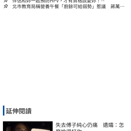
嫌晚！
伴侶和妳一起預防HPV，才有資格說愛妳！
PR
北市教育局稱營養午餐「廚餘可給弱勢」惹議 蔣萬安
急喊：不會這樣做
延伸閱讀
失去傅子純心仍痛　遺孀：怎