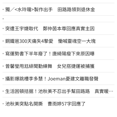
獨／<水玲瓏>製作出手 田路路領到退休金
突遭王宇婕取代 鄭仲茵本尊回應真實主因
鋼鐵爸300天痛失4摯愛 慟喊靈魂空一大塊
寫運勢書下半年廢了！唐綺陽瘦下來原因曝
曾馨瑩甩尪緋聞勤練舞 女兒搭捷運被捕獲
攝影爆跳槽李多慧！Joeman憂建文離職發聲
生活困頓拮据！池秋美不忍出手幫田路路 真實暖舉
曝光
池秋美突點名開撕 曹雨婷57字回應了