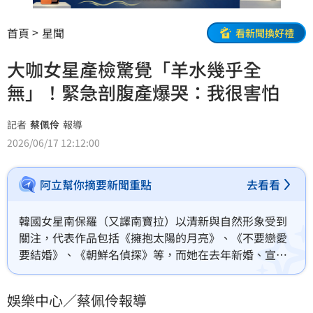
首頁
星聞
看新聞換好禮
大咖女星產檢驚覺「羊水幾乎全
無」！緊急剖腹產爆哭：我很害怕
記者
蔡佩伶
報導
2026/06/17 12:12:00
阿立幫你摘要新聞重點
去看看
韓國女星南保羅（又譯南寶拉）以清新與自然形象受到
關注，代表作品包括《擁抱太陽的月亮》、《不要戀愛
要結婚》、《朝鮮名偵探》等，而她在去年新婚、宣布
懷孕的喜訊，今（17日）證實產下一子，不過生產過程
卻相當驚險。蔡佩伶報導
娛樂中心／蔡佩伶報導