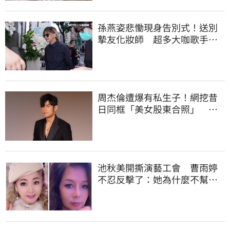
孫燕姿悲慟現身告別式！送別
摯友化妝師 超多大咖歌手全
都來了
周杰倫遭爆有私生子！網挖昔
日同框「美女股東合照」 杰
威爾發聲了
池秋美開撕演藝工會 曹雨婷
不忍反擊了：她為什麼不幫田
路路