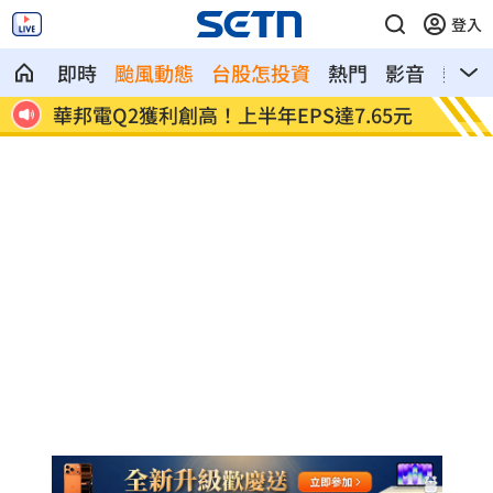
登入
即時
颱風動態
台股怎投資
熱門
影音
熱搜
互動
華邦電Q2獲利創高！上半年EPS達7.65元
割頸案
意