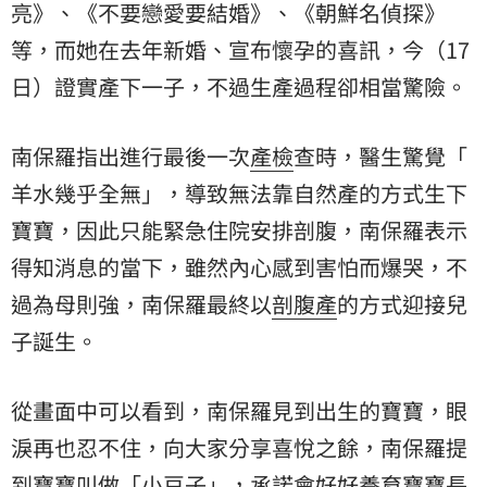
亮》、《不要戀愛要結婚》、《朝鮮名偵探》
等，而她在去年新婚、宣布懷孕的喜訊，今（17
日）證實產下一子，不過生產過程卻相當驚險。
南保羅指出進行最後一次
產檢
查時，醫生驚覺「
羊水
幾乎全無」，導致無法靠自然產的方式生下
寶寶
，因此只能緊急住院安排剖腹，南保羅表示
得知消息的當下，雖然內心感到害怕而爆哭，不
過為母則強，南保羅最終以
剖腹產
的方式迎接兒
子誕生。
從畫面中可以看到，南保羅見到出生的寶寶，眼
淚再也忍不住，向大家分享喜悅之餘，南保羅提
到寶寶叫做「小豆子」，承諾會好好養育寶寶長