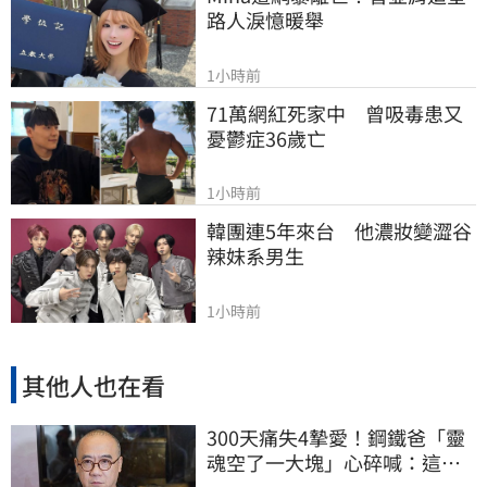
路人淚憶暖舉
1小時前
71萬網紅死家中　曾吸毒患又
憂鬱症36歲亡
1小時前
韓團連5年來台　他濃妝變澀谷
辣妹系男生
1小時前
其他人也在看
300天痛失4摯愛！鋼鐵爸「靈
魂空了一大塊」心碎喊：這輩