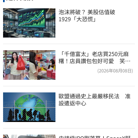
泡沫將破？ 美股估值破
1929「大恐慌」
「千億富太」老店買250元麻
糬！店員讚包包好可愛 笑
回：我自己做的
(2026年08月08日)
歐盟通過史上最嚴移民法　准
設遣返中心
史詩級IPO剛落幕！SpaceX擬