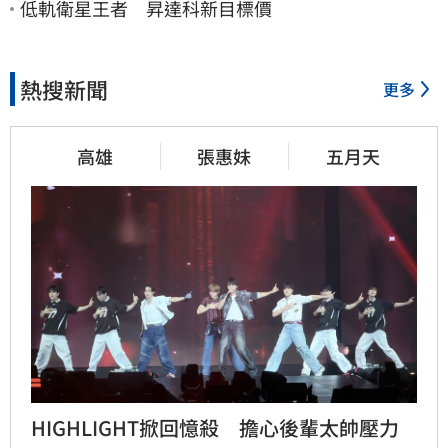
低軌衛星王者 昇達科新目標價
熱搜新聞
更多
高雄
張惠妹
五月天
HIGHLIGHT掀回憶殺　擔心後輩太帥壓力