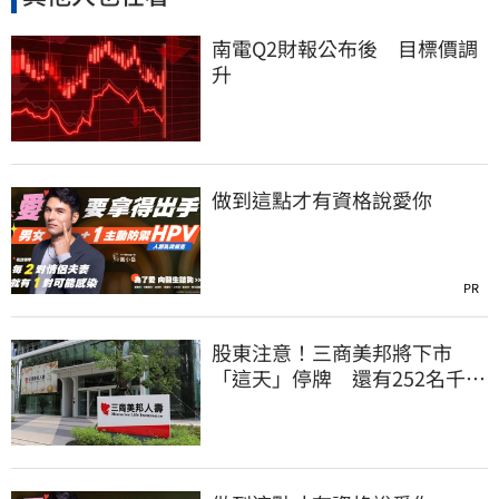
南電Q2財報公布後 目標價調
升
做到這點才有資格說愛你
PR
股東注意！三商美邦將下市
「這天」停牌 還有252名千張
大戶