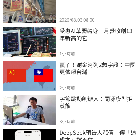
2026/08/03 08:00
受惠AI華麗轉身　月營收創13
年新高的它
1小時前
贏了！謝金河列2數字證：中國
更依賴台灣
2小時前
字節跳動創辦人：開源模型拒
蒸餾
3小時前
DeepSeek預告大漲價　傳「這
成本」撐不住