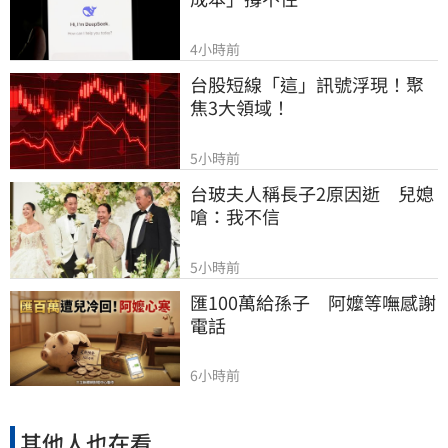
4小時前
台股短線「這」訊號浮現！聚
焦3大領域！
5小時前
台玻夫人稱長子2原因逝　兒媳
嗆：我不信
5小時前
匯100萬給孫子　阿嬤等嘸感謝
電話
6小時前
其他人也在看