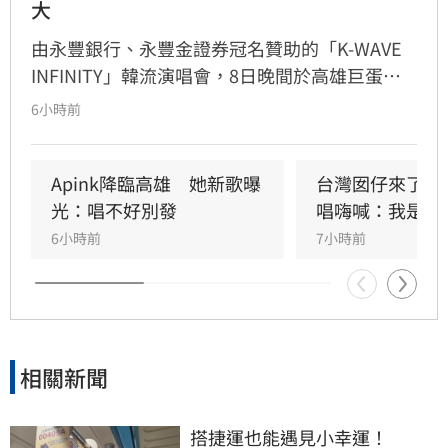
大
由永豐銀行、永豐金證券冠名贊助的「K-WAVE 
INFINITY」韓流演唱會，8日晚間於高雄巨蛋熱
力開唱，集結NEWBEAT、FLARE U、CRAVITY、
6小時前
Apink及HIGHLIGHT五組人氣韓星，從新生代團
體到韓流經典代表接力登台，滿場粉絲高舉手燈
熱情應援，尖叫與歡呼聲一路未停，最後由
Apink降臨高雄　她新歌曝
台灣囡仔來了　
HIGHLIGHT壓軸接管舞台，將現場氣氛推向最高
光：唱不好別發
唱嗨喊：我是誰
潮。
6小時前
7小時前
相關新聞
搭捷運也能遇見小幸運！