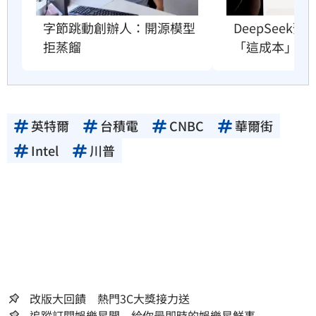
字節跳動創辦人：開源模型
DeepSeek
拒蒸餾
「這成本」撐
英特爾
台積電
CNBC
華爾街
Intel
川普
改版大回饋 熱門3C大獎接力送
追蹤訂閱娛樂星聞 給你最即時的娛樂星鮮事