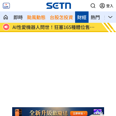
登入
即時
颱風動態
台股怎投資
財經
熱門
影音
鍵曝
AI性愛機器人問世！狂塞165種體位售價
沒放颱
曝