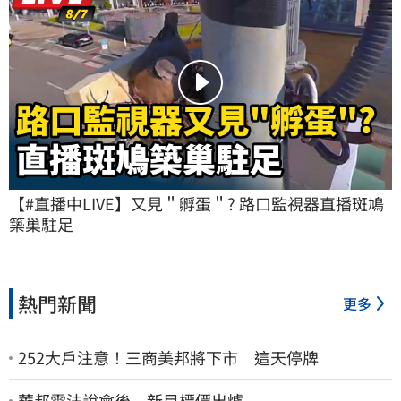
【#直播中LIVE】又見＂孵蛋＂? 路口監視器直播斑鳩
築巢駐足
熱門新聞
更多
252大戶注意！三商美邦將下市 這天停牌
華邦電法說會後 新目標價出爐