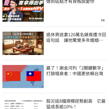
做到這點才有資格說愛你
PR
退休男送妻120萬名錶竟遭冷回
這句話 讓他驚覺多年婚姻全
是盲點
贏了！謝金河列「2關鍵數字」
打臉唱衰者：中國更依賴台灣
股災這8檔規模逆勢創高 它最
猛成長逾10%！