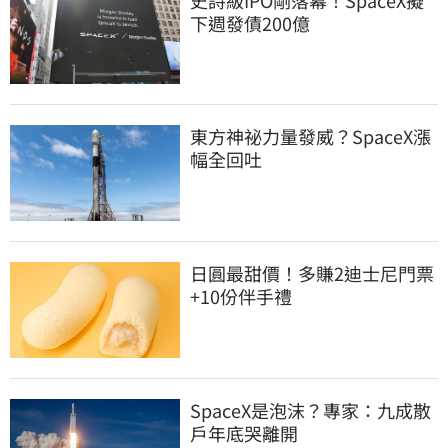
下週發債200億
東方神祕力量發威？SpaceX漲
幅全回吐
日圓最甜價！多賺2迪士尼門票
+10份伴手禮
SpaceX是泡沫？專家：九成散
戶年底哭離開