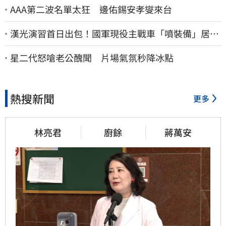
AAA第二波名單太狂 邊佑錫安孝燮來台
漢光演習首日出包！國軍現役主戰車「噴裝備」居民
撿到零件…軍方說話了
星二代怒嗆老公醜聞 片場氣氛秒降冰點
熱搜新聞
更多
林亮君
廚餘
蔣萬安