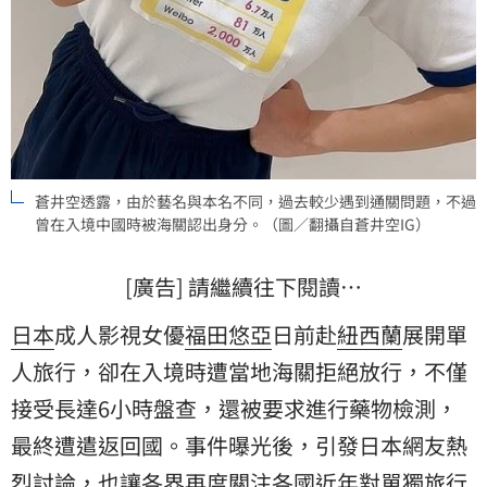
蒼井空透露，由於藝名與本名不同，過去較少遇到通關問題，不過
曾在入境中國時被海關認出身分。（圖／翻攝自蒼井空IG）
[廣告] 請繼續往下閱讀…
日本
成人影視女優
福田悠亞
日前赴
紐西蘭
展開單
人旅行，卻在入境時遭當地海關拒絕放行，不僅
接受長達6小時盤查，還被要求進行藥物檢測，
最終遭遣返回國。事件曝光後，引發日本網友熱
烈討論，也讓各界再度關注各國近年對單獨旅行