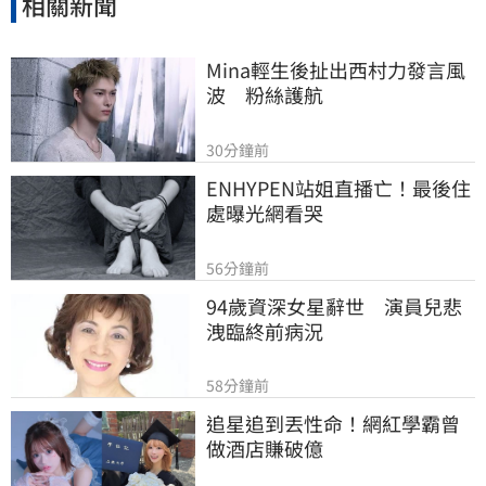
相關新聞
Mina輕生後扯出西村力發言風
波　粉絲護航
30分鐘前
ENHYPEN站姐直播亡！最後住
處曝光網看哭
56分鐘前
94歲資深女星辭世　演員兒悲
洩臨終前病況
58分鐘前
追星追到丟性命！網紅學霸曾
做酒店賺破億