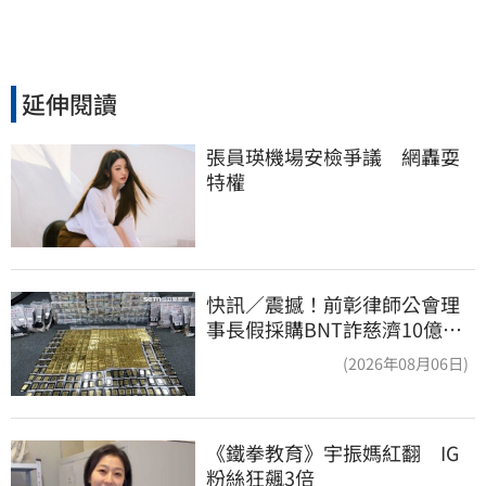
延伸閱讀
張員瑛機場安檢爭議　網轟耍
特權
快訊／震撼！前彰律師公會理
事長假採購BNT詐慈濟10億、
洗錢囤232kg黃金
(2026年08月06日)
《鐵拳教育》宇振媽紅翻　IG
粉絲狂飆3倍