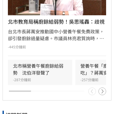
北市教育局稱廚餘給弱勢！吳思瑤轟：歧視
台北市長蔣萬安推動國中小營養午餐免費政策，
卻引發廚餘過量疑慮。市議員林亮君質詢時，教
育局長湯志民拋出將剩餘廚餘與剩食送交「食物
-445分鐘前
銀行」或弱勢團體交流，引發輿論譁然。民進黨
立委吳思瑤痛批，國民黨就是歧視弱勢的政黨，
蔣市府就是欺凌弱勢的政府，「蔣萬安還有臉講
北市稱營養午餐廚餘給弱
營養午餐「廚餘
食安？」
勢　沈伯洋發聲了
吃」？蔣萬安回
-287分鐘前
-257分鐘前