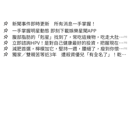
新聞事件即時更新 所有消息一手掌握！
一手掌握明星動態 即刻下載娛樂星聞APP
腹部脂肪的「剋星」找到了，常吃這幾物，吃走大肚
PR
囊，瘦出小蠻腰
立即諮詢HPV！是對自己健康最好的投資，把握現在不
PR
嫌晚！
減肥首選，檸檬加它，堅持一週，腰細了，瘦到你懷疑
PR
人生
獨家／雙親苦等近3年 遭殺資優兒「有全名了」！乾妹
稱賠償恐毀她未來