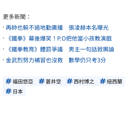
更多新聞：
再帥也躲不過地勤廣播 張凌赫本名曝光
《鐵拳》幕後爆笑！P.O把他當小孩教演戲
《鐵拳教育》體罰爭議 男主一句話掀輿論
金武烈努力補習也沒救 數學仍只考3分
福田悠亞
蒼井空
西村博之
紐西蘭
日本