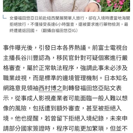
女優福田悠亞日前赴紐西蘭展開單人旅行，卻在入境時遭當地海關
拒絕放行，不僅接受長達6小時盤查，還被要求進行藥物檢測，最
終遭遣返回國。（翻攝自福田悠亞IG）
事件曝光後，引發日本各界熱議。前富士電視台
主播長谷川豐認為，移民官針對可疑個案進行嚴
格審查，屬於正常執法程序，強調此事未必涉及
職業歧視，而是標準的邊境管理機制。日本知名
網路意見領袖
西村博之
則轉發福田悠亞貼文表
示，從事成人影視產業者可能面臨一般人難以想
像的風險，包括遭到額外審查，甚至被拒絕入
境。他也提醒，若曾留下拒絕入境紀錄，未來申
請部分國家簽證時，程序可能更加繁瑣，但並不