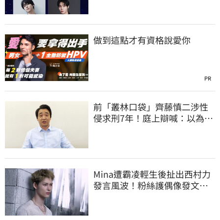
做到這點才有資格說愛你
PR
前「叢林口袋」齊藤慎二涉性
侵求刑7年！庭上辯喊：以為對
方同意
Mina遭霸凌輕生後扯出西村力
發言風波！粉絲護偶像發文：
言論遭惡意扭曲