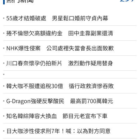
55歲才結婚破處 男星鬆口婚前守貞內幕
捲不倫戀欠高額違約金 田中圭靠副業還清
NHK爆性侵案 公司處裡失當會長出面致歉
川口春奈懷孕仍拍新片 激烈動作疑用替身
韓大咖不服遭追稅30億 循行政救濟慘吞敗
G-Dragon強硬反擊酸民 最高罰700萬韓元
知名韓綜陣容大換血 節目元老宣布下車
日大咖涉性侵求刑7年！喊：以為對方同意