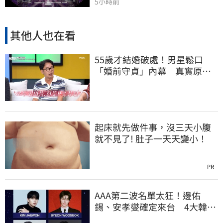
5小時前
其他人也在看
55歲才結婚破處！男星鬆口
「婚前守貞」內幕 真實原因
曝光全場笑瘋
起床就先做件事，沒三天小腹
就不見了! 肚子一天天變小！
PR
AAA第二波名單太狂！邊佑
錫、安孝燮確定來台 4大韓劇
男神12月炸高雄