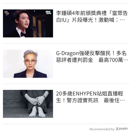
李鍾碩4年前頒獎典禮「當眾告
白IU」片段曝光！激動喊：很
久前就喜歡妳
G-Dragon強硬反擊酸民！多名
惡評者遭判罰金 最高700萬韓
元
20多歲ENHYPEN站姐直播輕
生！警方證實死訊 最後住處
曝光令人鼻酸
Recommended by