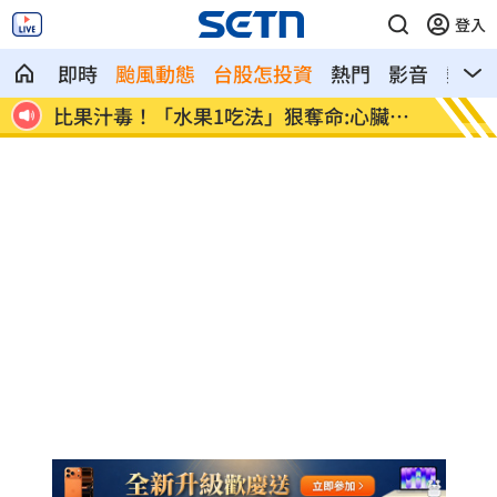
登入
即時
颱風動態
台股怎投資
熱門
影音
熱搜
奪命:心臟驟
女律揪宗教大師詐慈濟！爽睡10.6億黃金
堆