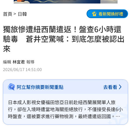
首頁
日韓
看新聞換好禮
獨旅慘遭紐西蘭遣返！盤查6小時還
驗毒 蒼井空驚喊：到底怎麼被認出
來
編輯
林宜君
報導
2026/06/17 14:51:00
阿立幫你摘要新聞重點
去看看
日本成人影視女優福田悠亞日前赴紐西蘭展開單人旅
行，卻在入境時遭當地海關拒絕放行，不僅接受長達6小
時盤查，還被要求進行藥物檢測，最終遭遣返回國。事
件曝光後，引發日本網友熱烈討論，也讓各界再度關注
各國近年對單獨旅行女性及入境審查程序日趨嚴格的現