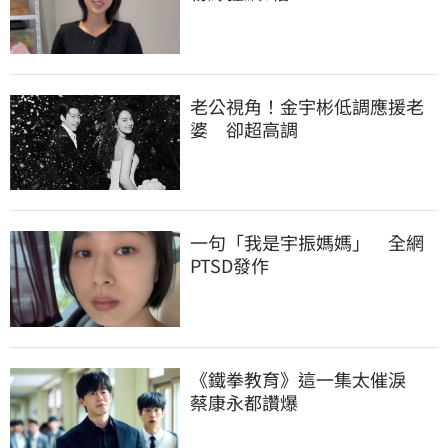
老公視角！金宇彬低調應援老
婆　卻超高調
一句「我是宇振媽媽」　全網
PTSD發作
《鐵拳教育》這一集太催淚　
蔡康永都讚爆