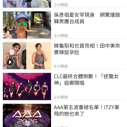
1小時前
吳彥祖愛女罕現身　網驚撞臉
韓男團台成員
3小時前
嫁龜梨和也首亮相！田中美奈
實辣挺孕肚
4小時前
CLC最終合體倒數！「逆襲女
神」返鄉開唱
5小時前
AAA第五波重磅名單！ITZY單
飛的她也來了