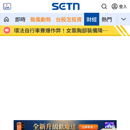
登入
即時
颱風動態
台股怎投資
財經
熱門
影音
K他
環法自行車賽爆作弊！女靠胸部裝備降風
學霸牙
阻