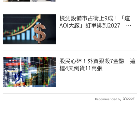
檢測設備市占衝上9成！「這
AOI大廠」訂單排到2027 目
標價上看780元
股民心碎！外資狠殺7金融 這
檔4天倒貨11萬張
Recommended by