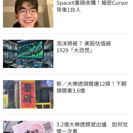
SpaceX重磅收購！揭密Cursor
背後1台人
泡沫將破？ 美股估值破
1929「大恐慌」
新／大樂透頭獎連12摃！下期
頭獎衝3.6億
3.2億大樂透獎號出爐　如何兌
獎一次看