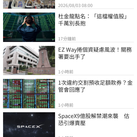
2026/08/03 08:00
杜金龍點名：「這檔權值股」
千萬別長抱
17分鐘前
EZ Way捲個資疑慮風波！關務
署要出手了
1小時前
1次違約交割預收足額款券？金
管會回應了
1小時前
SpaceX9億股解禁潮來襲　估
恐引爆賣壓