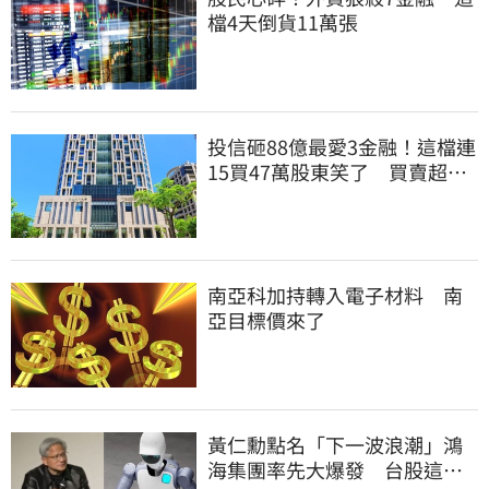
檔4天倒貨11萬張
投信砸88億最愛3金融！這檔連
15買47萬股東笑了 買賣超前
十一次看
南亞科加持轉入電子材料 南
亞目標價來了
黃仁勳點名「下一波浪潮」鴻
海集團率先大爆發 台股這族