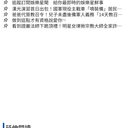
追蹤訂閱娛樂星聞 給你最即時的娛樂星鮮事
漢光演習首日出包！國軍現役主戰車「噴裝備」居民撿
到零件…軍方說話了
爸爸代簽教召令！兒子未盡後備軍人義務「14天教召不
去」換3個月刑期
做到這點才有資格說愛你
PR
看到證嚴法師下跪頂禮！明星女律揪宗教大師全家詐慈
濟…全家爽睡黃金堆
延伸閱讀