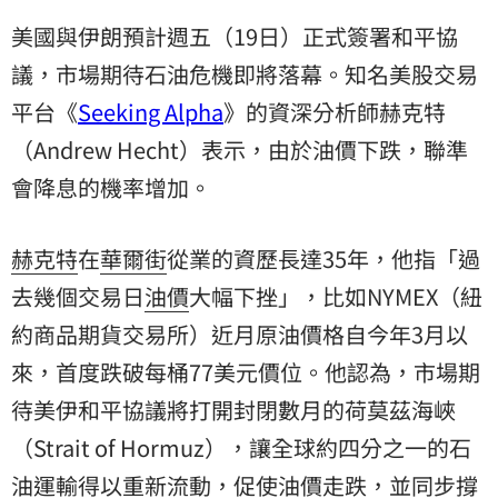
美國與伊朗預計週五（19日）正式簽署和平協
議，市場期待石油危機即將落幕。知名美股交易
平台《
Seeking Alpha
》的資深分析師赫克特
（Andrew Hecht）表示，由於油價下跌，聯準
會降息的機率增加。
赫克特
在
華爾街
從業的資歷長達35年，他指「過
去幾個交易日
油價
大幅下挫」，比如NYMEX（紐
約商品期貨交易所）近月原油價格自今年3月以
來，首度跌破每桶77美元價位。他認為，市場期
待美伊和平協議將打開封閉數月的荷莫茲海峽
（Strait of Hormuz），讓全球約四分之一的石
油運輸得以重新流動，促使油價走跌，並同步撐