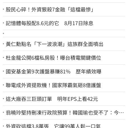
股民心碎！外資狠殺7金融「這檔最慘」
記憶體每股配8.6元的它 8月17日除息
黃仁勳點名「下一波浪潮」這族群全面噴出
杜金龍公開6檔私房股！曝台積電關鍵價位
國安基金第9次護盤暴賺81% 歷年績效曝
聯電成外資提款機！國家隊霸氣砸8億護盤
這大廠吞三巨頭訂單 明年EPS上看42元
翁曉玲堅持刪凍行政院預算！韓國瑜也受不了：今年
剩4個月你思考一下
外資砍這檔3.8萬張 它讓99萬人鬆一口氣