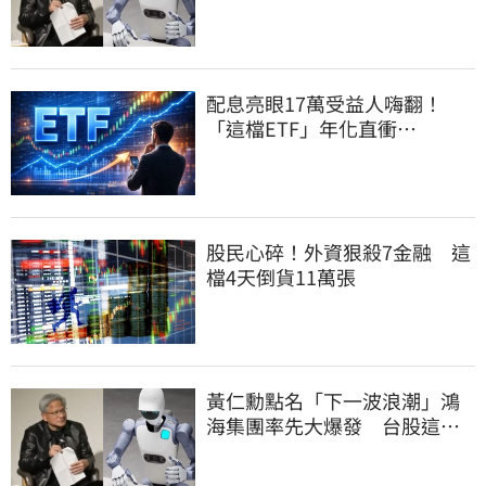
群全面噴出
配息亮眼17萬受益人嗨翻！
「這檔ETF」年化直衝
12.16% 最後上車日曝光
股民心碎！外資狠殺7金融 這
檔4天倒貨11萬張
黃仁勳點名「下一波浪潮」鴻
海集團率先大爆發 台股這族
群全面噴出