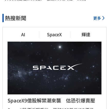
熱搜新聞
更多
AI
SpaceX
輝達
SpaceX9億股解禁潮來襲　估恐引爆賣壓