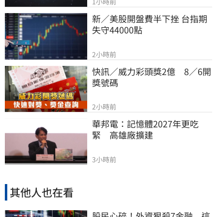
1小時前
新／美股開盤費半下挫 台指期
失守44000點
2小時前
快訊／威力彩頭獎2億　8／6開
獎號碼
2小時前
華邦電：記憶體2027年更吃
緊　高雄廠擴建
3小時前
其他人也在看
股民心碎！外資狠殺7金融 這