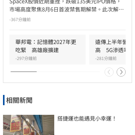
SpaceX股價近期重挫，跌破135美元IPO價格，
市場高度聚焦8月6日首波禁售期解禁。此次解禁
預計將釋放約9.12億股，使公開流通股數翻倍。
-367分鐘前
分析師指出，許多早期投資人急於退場轉投
OpenAI等熱門AI標的，導致股價震盪加劇。雖有
部分長期信仰者看好前景，但隨著禁售條款分批
華邦電：記憶體2027年更
遠傳上半年營收
解禁，市場預期短期內拋售潮將持續衝擊股價。
吃緊　高雄廠擴建
高　5G滲透率居
-297分鐘前
-281分鐘前
相關新聞
搭捷運也能遇見小幸運！