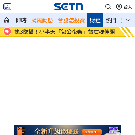
登入
即時
颱風動態
台股怎投資
財經
熱門
影音
鏈安
連3墜橋！小半天「包公夜審」替亡魂伸冤
白海豚
警