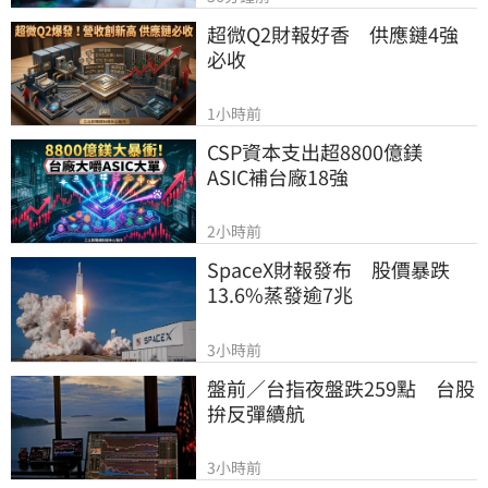
超微Q2財報好香　供應鏈4強
必收
1小時前
CSP資本支出超8800億鎂　
ASIC補台廠18強
2小時前
SpaceX財報發布　股價暴跌
13.6%蒸發逾7兆
3小時前
盤前／台指夜盤跌259點　台股
拚反彈續航
3小時前