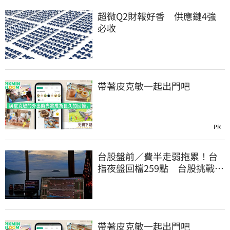
超微Q2財報好香 供應鏈4強
必收
帶著皮克敏一起出門吧
PR
台股盤前／費半走弱拖累！台
指夜盤回檔259點 台股挑戰反
彈續航力
帶著皮克敏一起出門吧