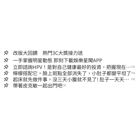
改版大回饋 熱門3C大獎接力送
一手掌握明星動態 即刻下載娛樂星聞APP
立即諮詢HPV！是對自己健康最好的投資，把握現在不
PR
嫌晚！
檸檬搭配它，臉上斑點全部消失了，小肚子都變平坦了
PR
起床就先做件事，沒三天小腹就不見了! 肚子一天天變
PR
小！
帶著皮克敏一起出門吧
PR