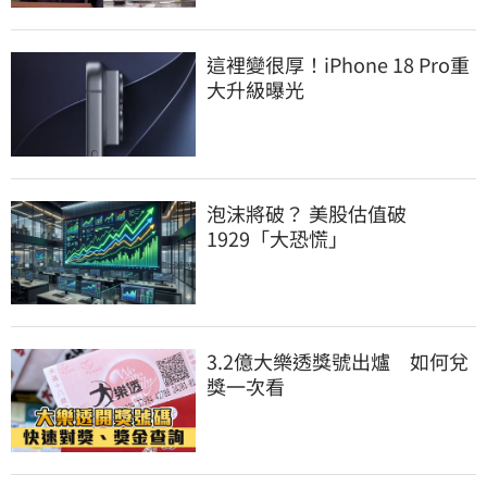
這裡變很厚！iPhone 18 Pro重
大升級曝光
泡沫將破？ 美股估值破
1929「大恐慌」
3.2億大樂透獎號出爐　如何兌
獎一次看