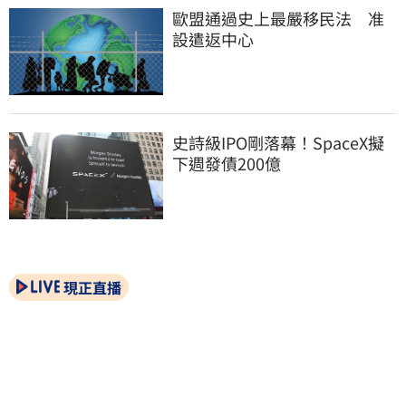
歐盟通過史上最嚴移民法　准
設遣返中心
史詩級IPO剛落幕！SpaceX擬
下週發債200億
現正直播