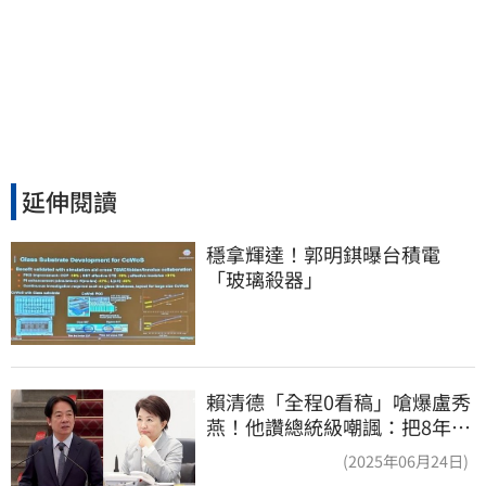
延伸閱讀
穩拿輝達！郭明錤曝台積電
「玻璃殺器」
賴清德「全程0看稿」嗆爆盧秀
燕！他讚總統級嘲諷：把8年總
帳一次掀翻
(2025年06月24日)