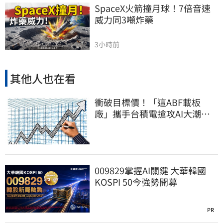
SpaceX火箭撞月球！7倍音速
威力同3噸炸藥
3小時前
其他人也在看
衝破目標價！「這ABF載板
廠」攜手台積電搶攻AI大潮
Q2營收年增飆287%
009829掌握AI關鍵 大華韓國
KOSPI 50今強勢開募
PR