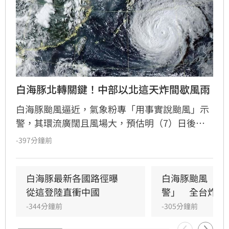
白海豚北轉關鍵！中部以北這天炸間歇風雨
白海豚颱風逼近，氣象粉專「用事實說颱風」示
警，其環流廣闊且風場大，預估明（7）日後通
過北部海域北轉，中北部平地需留意間歇性風
-397分鐘前
雨。氣象署最快明日發布海警，雖陸警機率不
高，但週五至週日影響最劇，中部以北山區防豪
雨，東部恐現焚風。下週起西南風增強，中南部
白海豚最新各國路徑曝　
白海豚颱風「明
降雨機率升，全台午後熱對流旺盛。此外，北
從這登陸直衝中國
警」　全台炸雨
部、東部海域長浪明顯，民眾應避免沿海活動，
-344分鐘前
-305分鐘前
計畫前往沖繩或日本的旅客，務必留意週四後的