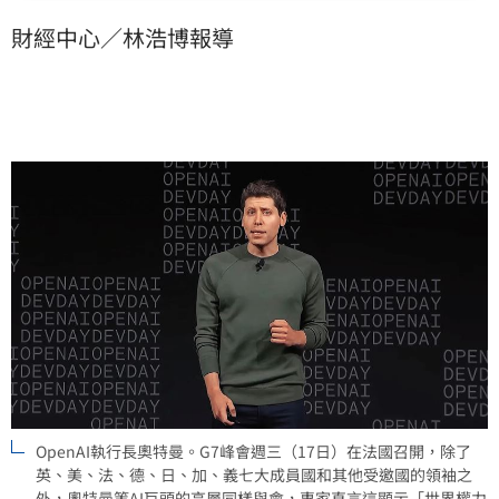
財經中心／林浩博報導
OpenAI執行長奧特曼。G7峰會週三（17日）在法國召開，除了
英、美、法、德、日、加、義七大成員國和其他受邀國的領袖之
外，奧特曼等AI巨頭的高層同樣與會，專家直言這顯示「世界權力