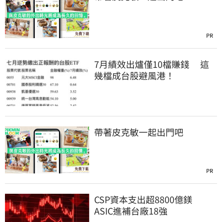
PR
7月績效出爐僅10檔賺錢 這
幾檔成台股避風港！
帶著皮克敏一起出門吧
PR
CSP資本支出超8800億鎂
ASIC進補台廠18強