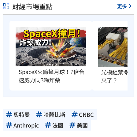
財經市場重點
更多
SpaceX火箭撞月球！7倍音
光模組禁令未
速威力同3噸炸藥
來了？
奧特曼
哈薩比斯
CNBC
Anthropic
法國
美國