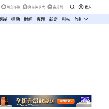
阿立導讀
寶島神很大
富房網
登入
兩岸
運動
財經
專題
新奇
科技
旅遊
汽車
寵物