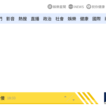
娛樂星聞
iNEWS
祝你健康
門
影音
熱搜
直播
政治
社會
娛樂
健康
國際
雙金
18:43
大咖
18:40
困
18:37
」
18:36
錢
18:34
看傻
18:33