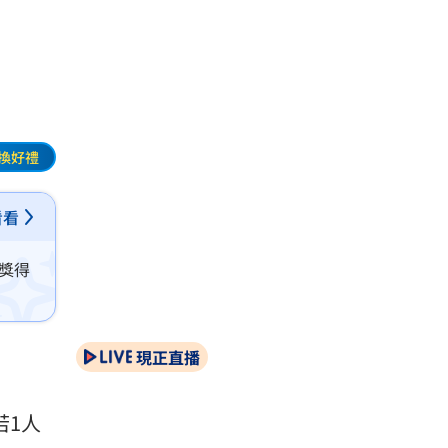
換好禮
看看
頭獎得
現正直播
若1人