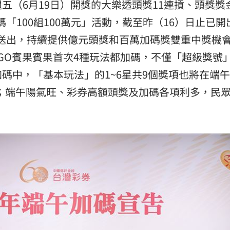
五（6月19日）開獎的大樂透頭獎11連摃、頭獎獎
18:12
「100組100萬元」活動，截至昨（16）日止已開
是誰
18:10
元待送出，持續提供億元頭獎和百萬加碼獎雙重中獎機
INGO賓果賓果首次4種玩法都加碼，不僅「超級獎號
責
18:09
碼中，「基本玩法」的1~6星共9個獎項也將在端午
關鍵
18:09
加碼；端午陽氣旺、彩券高額頭獎及加碼各項利多，民
」氣
12:00
成形
12:00
場！
10:30