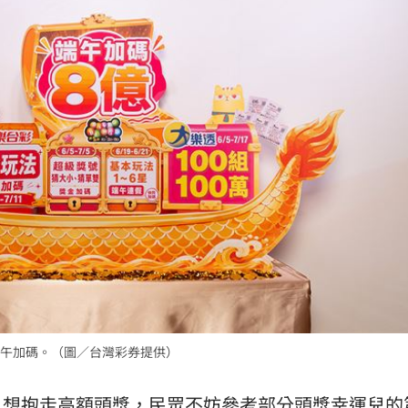
熱潮
10:00
15
端午加碼。（圖／台灣彩券提供）
元，想抱走高額頭獎，民眾不妨參考部分頭獎幸運兒的