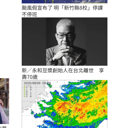
颱風假宣布了 明「新竹縣8校」停課
不停班
新／永和豆漿創始人在台北離世　享
壽70歲