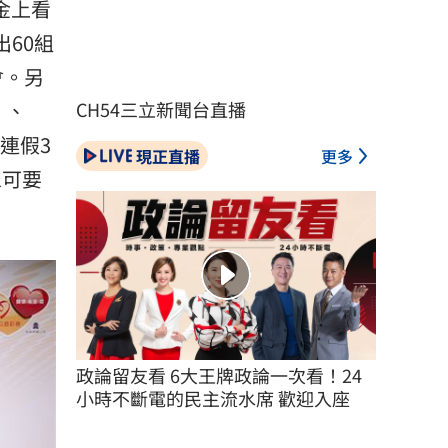
金上看
出60組
會。另
」、
CH54三立新聞台直播
連假3
現正直播
更多
眾可要
政論留友看 6大王牌政論一次看！24
小時不斷電的民主流水席 歡迎入座