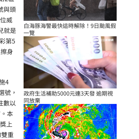
號與頭
4位威
白海豚海警最快這時解除！9日颱風假
兒就是
一覽
彩第5
獎擦身
施4
腦選號，
政府生活補助5000元連3天發 逾期視
同放棄
注數以
市。本
頭獎上
的雙重