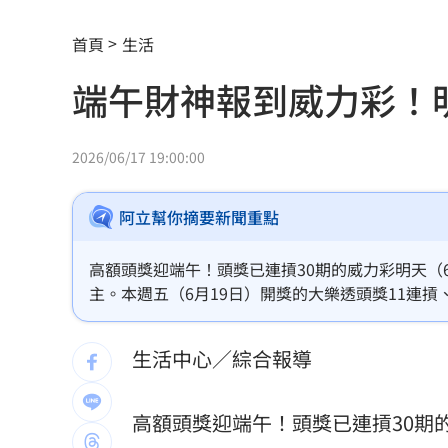
小孩不願繫安全帶！全機乘客慘滯留一
首頁
生活
傳與女員工婚外情助升遷 FIFA主席回
端午財神報到威力彩！明（
台灣高中生超神！這賽事拿下1金2銀2銅
二伯衣印哈哈鄙卑 專家：別穿去日本
2026/06/17 19:00:00
向中國洩半導體機密 前SK海力士員工
阿立幫你摘要新聞重點
基隆房仲淹水控回覆不實 公所：門牌
高額頭獎迎端午！頭獎已連摃30期的威力彩明天（6
戰疫苗！他再批蔣萬安：神也是你鬼也
主。本週五（6月19日）開獎的大樂透頭獎11連摃
星二代闖好聲音挨轟 歌手親姊心疼發
生活中心／綜合報導
命理師騙「子宮有嬰靈」拿雞蛋性侵得
高額頭獎迎端午！頭獎已連摃30期的
42歲情色片女星閃嫁 對象是前職棒投