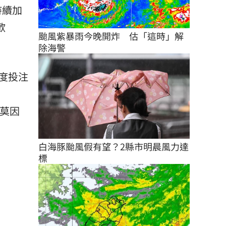
持續加
歡
颱風紫暴雨今晚開炸　估「這時」解
除海警
度投注
莫因
白海豚颱風假有望？2縣市明晨風力達
標