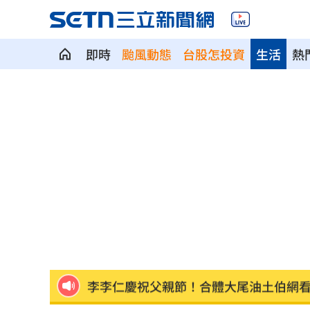
即時
颱風動態
台股怎投資
生活
熱
震後徒手搬瓦礫救人 委國舉重名將摘
魯冰花原唱隔13年開唱 台下驚見一票
長野安曇野暴雨釀土石流 390住宿客受
白海豚轉輕颱！最快「今夜脫離暴風圈
獨／曝YT暫停更3週 南珉貞：不是因為
李李仁慶祝父親節！合體大尾油土伯網