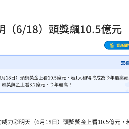
晚
18:32
應了
18:31
6/18）頭獎飆10.5億元
18:27
被笑
18:27
看新聞
慘了
18:25
去
誤會
18:18
月18日）頭獎獎金上看10.5億元，若1人獨得將成為今年最高
是你
18:18
、頭獎獎金上看3.2億元，今年最高！
聲了
18:13
逞
18:13
威力彩明天（6月18日）頭獎獎金上看10.5億元，
手
18:12