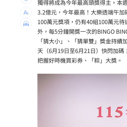
獨得將成為今年最高頭獎得主。本週
波克夏出手 砸百億美元投資Alphabet
3.2億元，今年最高！大樂透端午加碼
黃仁勳告白喜歡華莎！她尬稱：不知他
100萬元獎項，仍有40組100萬
外，每5分鐘開獎一次的BINGO B
風大雨大沒放假？她轟蔣萬安用1句話卸
「猜大小」、「猜單雙」獎金持續加
白海豚沒陸警卻比巴威有感！氣象署曝
天（6月19日至6月21日）快閃
台灣彩券開獎直播中
20:31
把握好時機買彩券、「粽」大獎。
LIVE三立+24小時直播
15:27
三立iNEWS新聞台線上直播
18:00
台彩父親節推新刮刮樂千萬頭獎超「爸
商場戰國來臨 台中「頂奢大道」逐漸
「拍片人的多重宇宙」職涯論壇9/12登