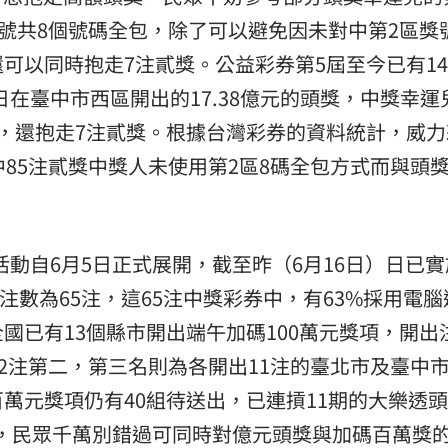
8號共8個號碼全包，除了可以避免因未對中第2區獎
可以同時抱走7注貳獎。公益彩券第5屆至今已有1
6日在臺中市西區開出的17.38億元的頭獎，中獎幸運
，還抱走7注貳獎。根據台灣彩券的資料統計，威力
中85注貳獎中獎人未使用第2區8碼全包方式而與頭
」活動自6月5日正式展開，截至昨（6月16日）日已實
獎注數為65注，這65注中獎彩券中，有63%採用電
國已有13個縣市開出端午加碼100萬元獎項，開出
12注第二，第三名則為各開出11注的臺北市及臺中
萬元獎項仍有40組待送出，已連摃11期的大樂透
獎，民眾千萬別錯過可同時對億元頭獎與加碼百萬獎