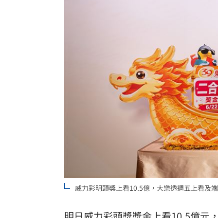
8國球員齊聚高雄 Formosa 7s掀足球
理想混蛋號召粉絲跨海追星吃美食！
18:
威力彩明頭獎上看10.5億，大樂透週五上看及
明日威力彩頭獎獎金上看10.5億