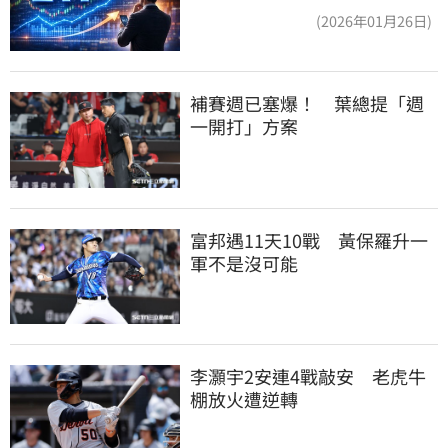
表現超越0050
(2026年01月26日)
補賽週已塞爆！　葉總提「週
一開打」方案
富邦遇11天10戰　黃保羅升一
軍不是沒可能
李灝宇2安連4戰敲安　老虎牛
棚放火遭逆轉