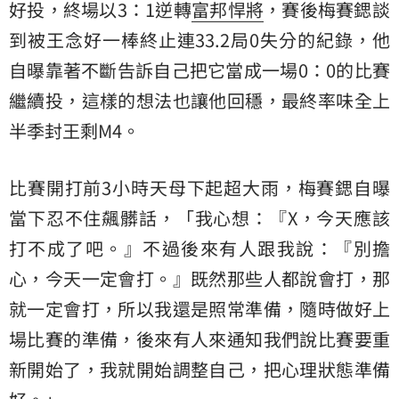
好投，終場以3：1逆轉
富邦悍將
，賽後梅賽鍶談
到被王念好一棒終止連33.2局0失分的紀錄，他
自曝靠著不斷告訴自己把它當成一場0：0的比賽
繼續投，這樣的想法也讓他回穩，最終率味全上
半季封王剩M4。
比賽開打前3小時天母下起超大雨，梅賽鍶自曝
當下忍不住飆髒話，「我心想：『X，今天應該
打不成了吧。』不過後來有人跟我說：『別擔
心，今天一定會打。』既然那些人都說會打，那
就一定會打，所以我還是照常準備，隨時做好上
場比賽的準備，後來有人來通知我們說比賽要重
新開始了，我就開始調整自己，把心理狀態準備