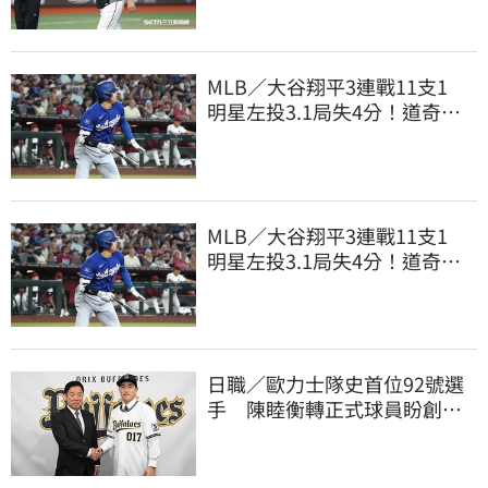
MLB／大谷翔平3連戰11支1
明星左投3.1局失4分！道奇輸
響尾蛇9戰吞8敗
MLB／大谷翔平3連戰11支1
明星左投3.1局失4分！道奇輸
響尾蛇9戰吞8敗
日職／歐力士隊史首位92號選
手 陳睦衡轉正式球員盼創造
歷史