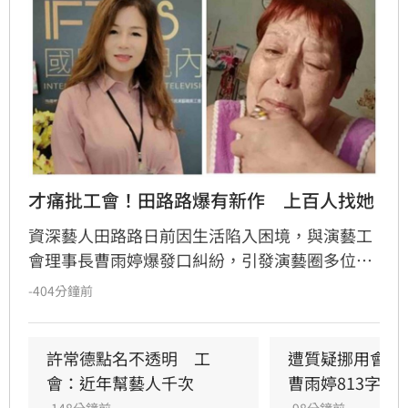
才痛批工會！田路路爆有新作　上百人找她
資深藝人田路路日前因生活陷入困境，與演藝工
會理事長曹雨婷爆發口糾紛，引發演藝圈多位人
士關注並公開互嗆。然而事件峰迴路轉，田路路
-404分鐘前
突發文揭露最新近況，態度大轉彎公開感謝曹雨
婷。
許常德點名不透明　工
遭質疑挪用會費
會：近年幫藝人千次
曹雨婷813字聲