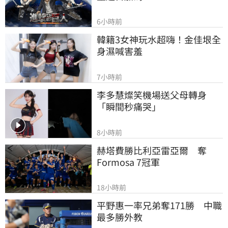
6小時前
韓籍3女神玩水超嗨！金佳垠全
身濕喊害羞
7小時前
李多慧燦笑機場送父母轉身
「瞬間秒痛哭」
8小時前
赫塔費勝比利亞雷亞爾　奪
Formosa 7冠軍
18小時前
平野惠一率兄弟奪171勝　中職
最多勝外教