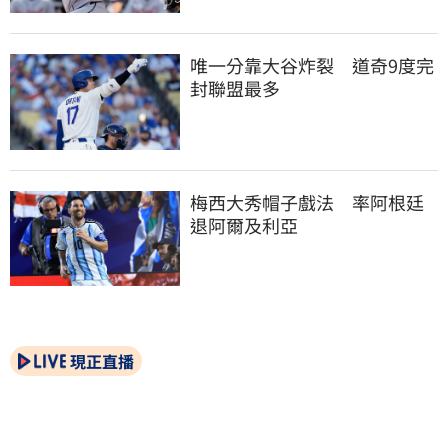
唯一分靠大谷炸裂　道奇9度完
封聯盟最多
梅西大秀帽子戲法　率阿根廷
退阿爾及利亞
現正直播