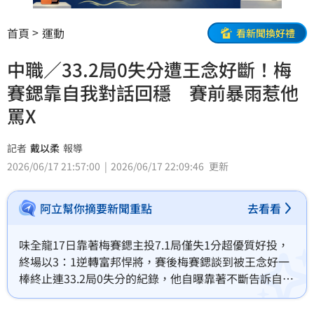
首頁
運動
看新聞換好禮
中職／33.2局0失分遭王念好斷！梅
賽鍶靠自我對話回穩 賽前暴雨惹他
罵X
記者
戴以柔
報導
2026/06/17 21:57:00
2026/06/17 22:09:46
更新
阿立幫你摘要新聞重點
去看看
味全龍17日靠著梅賽鍶主投7.1局僅失1分超優質好投，
終場以3：1逆轉富邦悍將，賽後梅賽鍶談到被王念好一
棒終止連33.2局0失分的紀錄，他自曝靠著不斷告訴自己
把它當成一場0：0的比賽繼續投，這樣的想法也讓他回
穩，最終率味全上半季封王剩M4。