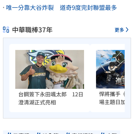
唯一分靠大谷炸裂 道奇9度完封聯盟最多
中華職棒37年
更多
悍將攜手《進
台鋼簽下永田颯太郎　12日
場主題日加碼
澄清湖正式亮相