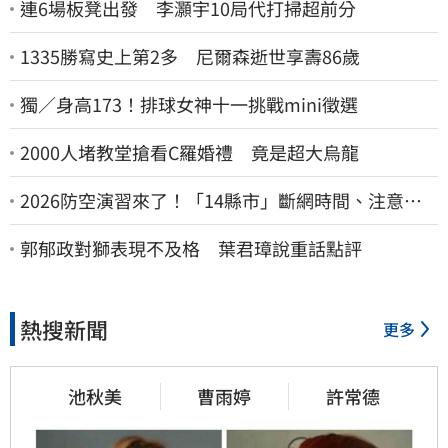
連6場板凳出發 李灝宇10局代打掃超前分
1335勝寫史上第2多 尼爾森逝世享壽86歲
獨／身高173！排球女神十一挑戰mini徵選
2000人堵教堂搶看C羅婚禮 竟是超大烏龍
2026防空演習來了！「14縣市」斷網時間、注意事
項一次看
郭郁政對獅表現不及格 葉君璋說重話點評
熱搜新聞
更多
池秋美
曹雨婷
許常德