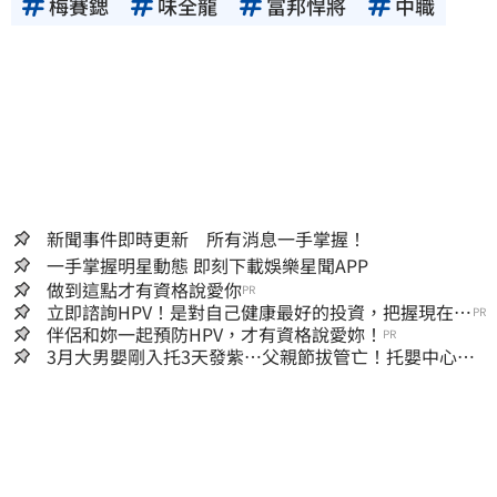
梅賽鍶
味全龍
富邦悍將
中職
新聞事件即時更新 所有消息一手掌握！
一手掌握明星動態 即刻下載娛樂星聞APP
做到這點才有資格說愛你
PR
立即諮詢HPV！是對自己健康最好的投資，把握現在不
PR
嫌晚！
伴侶和妳一起預防HPV，才有資格說愛妳！
PR
3月大男嬰剛入托3天發紫…父親節拔管亡！托嬰中心回9
字