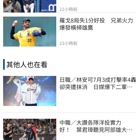
22小時前
羅戈8局失1分好投　兄弟火力
爆發橫掃雄鷹
23小時前
其他人也在看
日職／林安可7月3成打擊率4轟
卻突遭抹消 日媒爆下二軍背
後原因
中職／大讚各隊洋投實力
好！ 葉君璋聽見阿部雄大被
註銷好吃驚