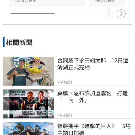
-148分鐘前
-98分鐘前
相關新聞
台鋼簽下永田颯太郎　12日澄
清湖正式亮相
7分鐘前
莫騰、溫布許加盟雲豹　打造
「一內一外」
4小時前
悍將攜手《進擊的巨人》　5場
主題日加碼