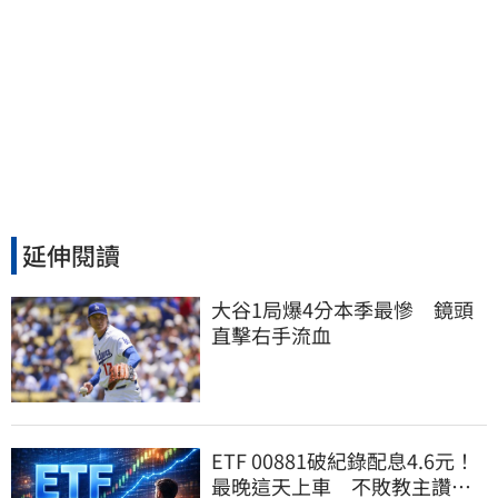
延伸閱讀
大谷1局爆4分本季最慘　鏡頭
直擊右手流血
ETF 00881破紀錄配息4.6元！
最晚這天上車 不敗教主讚：