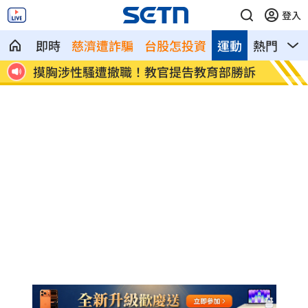
登入
即時
慈濟遭詐騙
台股怎投資
運動
熱門
影
撤職！教官提告教育部勝訴
熊本災民被AI偽造「笑著
暴