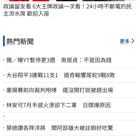
政論留友看 6大王牌政論一次看！24小時不斷電的民
主流水席 歡迎入座
熱門新聞
更多
獨／曝YT暫停更3週 南珉貞：不是因為錢
大谷翔平3連戰11支1 道奇輸響尾蛇9戰8敗
塞揚賽前向裁判咆哮 還沒開打就被趕出場
林安可7月手感火燙卻下二軍 日媒爆原因
葉總讚各隊洋將 聞阿部雄大被註銷好吃驚