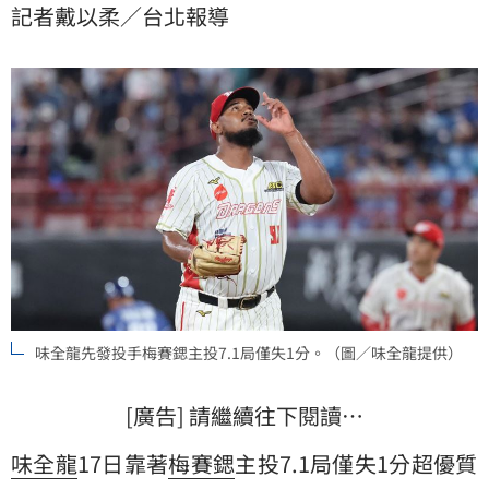
記者戴以柔／台北報導
味全龍先發投手梅賽鍶主投7.1局僅失1分。（圖／味全龍提供）
[廣告] 請繼續往下閱讀…
味全龍
17日靠著
梅賽鍶
主投7.1局僅失1分超優質