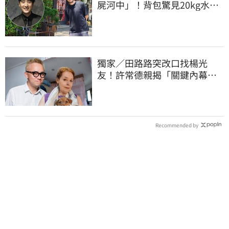
屍河中」！背包驚見20kg水泥
塊 死因成謎
獨家／田路路突改口找楊光
友！許常德親揭「關鍵內幕」
再轟曹雨婷
Recommended by