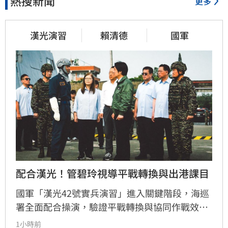
熱搜新聞
更多
漢光演習
賴清德
國軍
配合漢光！管碧玲視導平戰轉換與出港課目
國軍「漢光42號實兵演習」進入關鍵階段，海巡
署全面配合操演，驗證平戰轉換與協同作戰效
能。海委會主委管碧玲親赴台北港與左營軍港視
1小時前