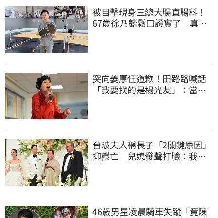
被目擊現身三總大腸直腸科！
67歲徐乃麟鬆口證實了 真實
體況曝光
突向姜厚任道歉！田路路喊話
「我要找的是楊光友」：當時
太衝動
台玻夫人稱長子「2關鍵原因」
抑鬱亡 兒媳發聲打臉：我從
來不信⋯
46歲男星凌晨騎車失蹤「竟陳