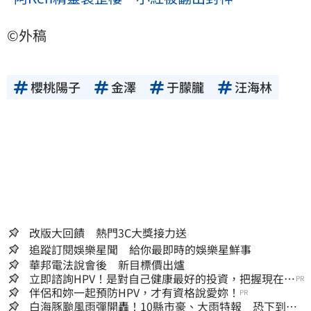
©外稿
櫻桃陽子
金澤
于朦朧
汪海林
改版大回饋 熱門3C大獎接力送
追蹤訂閱娛樂星聞 給你最即時的娛樂星鮮事
華邦電法說會後 新目標價出爐
立即諮詢HPV！是對自己健康最好的投資，把握現在不
PR
嫌晚！
伴侶和妳一起預防HPV，才有資格說愛妳！
PR
白海豚颱風雨彈開轟！10縣市豪、大雨特報 恐下到明