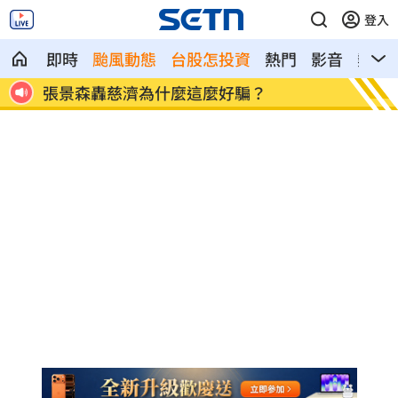
登入
即時
颱風動態
台股怎投資
熱門
影音
熱搜
都重
張景森轟慈濟為什麼這麼好騙？
柯轟陳