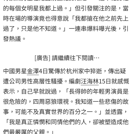
的每個女明星我都上過。」但引發關注的是，當
時在場的導演竟也得意說「我都搶在他之前先上
過了，只是他不知道。」一連串爆料曝光後，引
發熱議。
[廣告] 請繼續往下閱讀…
中國男星
金澤
4日驚傳於杭州家中猝逝，傳出疑
遭公司男性高層性騷擾。編劇
汪海林
15日就感慨
表示，自己早就說過，「長得帥的年輕男演員是
很危險的，四周惡狼環視。我知道一些悲傷的故
事，可能不及真實世界的百分之一。」並透露，
「我是真正憐憫和同情他們的人，卻被塑造成他
們最嚴厲的父親。」