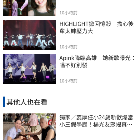
10小時前
HIGHLIGHT掀回憶殺　擔心後
輩太帥壓力大
10小時前
Apink降臨高雄　她新歌曝光：
唱不好別發
10小時前
其他人也在看
獨家／姜厚任小24歲新歡爆當
小三假學歷！楊光友怒揭真實
內幕：我祝福