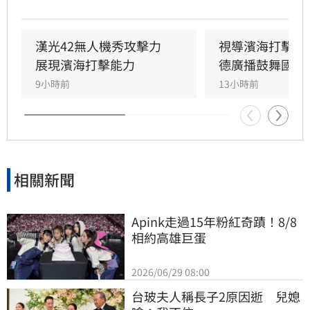
導，肯定海巡艦艇在濱海打擊及反封鎖護航任務
中的整備狀況。
漢光42無人機秀攻擊力　
視導濱海打擊操
展現濱海打擊能力
德廣播鼓舞國軍
9小時前
13小時前
相關新聞
Apink走過15年粉紅奇蹟！8/8
相約高雄巨蛋
2026/06/29 08:00
台玻夫人稱長子2原因逝　兒媳