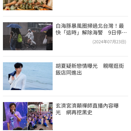
白海豚暴風圈掃過北台灣！最
快「這時」解除海警 9日停班
停課一覽
(2024年07月23日)
胡夏疑新戀情曝光　親暱逛街
飯店同進出
玄濟宮濟顛禪師直播內容曝
光　網再挖黑史