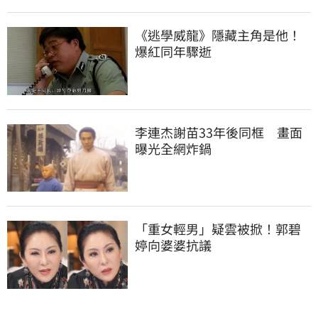
《逃學威龍》隱藏主角是他！
爆紅同年驟逝
李連杰謝苗33年後同框　畫面
曝光全網炸鍋
「重女輕男」疑雲被掀！郭碧
婷向婆婆抗議