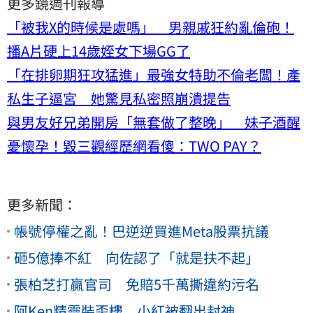
更多鏡週刊報導
「被我X的時候是處嗎」 男親戚狂約亂倫砲！
播A片硬上14歲姪女下場GG了
「在排卵期狂攻猛進」最強女特助不倫老闆！產
私生子逼宮 她驚見私密照崩潰提告
與男友好兄弟開房「無套做了整晚」 妹子酒醒
憂懷孕！毀三觀經歷網看傻：TWO PAY？
更多新聞：
帳號停權之亂！巴逆逆買進Meta股票抗議
砸5億捧不紅 向佐認了「就是扶不起」
張柏芝打贏官司 免賠5千萬撕違約污名
阿Ken精靈裝歪樓 小紅被翻出封神