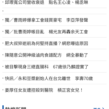
邱瓈寬公司營收衰退 點名王心凌、楊丞琳
獨／曹雨婷爆拿工會錢買豪宅 李亞萍發聲
獨／批曹雨婷帳目亂 楊光友再轟余天工會
肥大叔猝逝前為何堅持直播？網悲曝這原因
陳隨意公開神級滷肉食譜配方 網全暴動了
被目擊現身三總直腸科 67歲徐乃麟證實了
快訊／永和豆漿創始人在台北離世 享壽70歲
姜厚任女友遭控殺到醫院 槓正宮女兒！