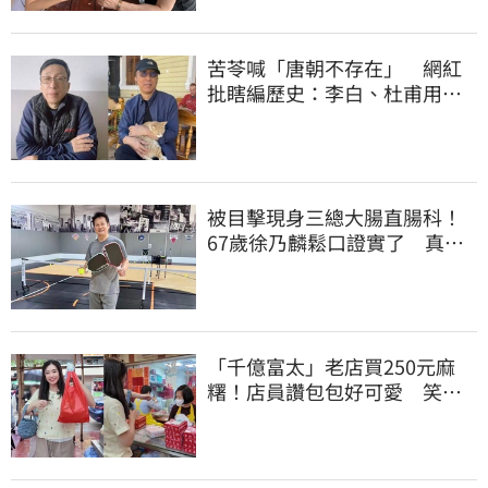
苦苓喊「唐朝不存在」 網紅
批瞎編歷史：李白、杜甫用鮮
卑文寫詩？
被目擊現身三總大腸直腸科！
67歲徐乃麟鬆口證實了 真實
體況曝光
「千億富太」老店買250元麻
糬！店員讚包包好可愛 笑
回：我自己做的