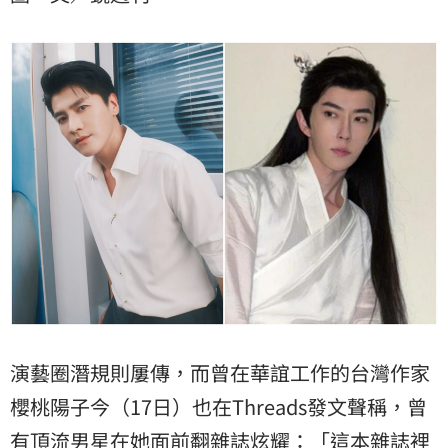
爆料曝光後，引發熱議。
演藝圈潛規則屢傳，而曾在華誼工作的台灣作家
櫻桃陽子
今（17日）也在Threads發文聲稱，曾
有頂流男星在她面前翻雜誌炫耀：「這本雜誌裡