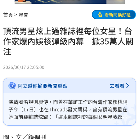
首頁
星聞
看新聞換好禮
頂流男星炫上過雜誌裡每位女星！台
作家爆內娛核彈級內幕 掀35萬人關
注
2026/06/17 22:05:00
阿立幫你摘要新聞重點
去看看
演藝圈潛規則屢傳，而曾在華誼工作的台灣作家櫻桃陽
子今（17日）也在Threads發文聲稱，曾有頂流男星在
她面前翻雜誌炫耀：「這本雜誌裡的每個女明星我都上
過。」但引發關注的是，當時在場的導演竟也得意說
「我都搶在他之前先上過了，只是他不知道。」一連串
圖、文／鏡週刊