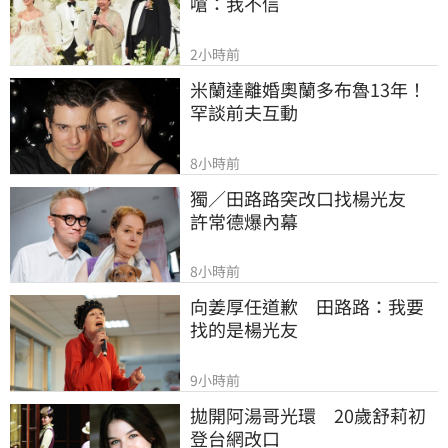
嗆：我不信
2小時前
米蘭達離婚奧蘭多布魯13年！
罕談前夫互動
8小時前
獨／田路路突改口找楊光友　
許常德爆內幕
8小時前
向姜厚任道歉　田路路：我要
找的是楊光友
9小時前
拋開阿湯哥光環　20歲舒莉初
登台網改口