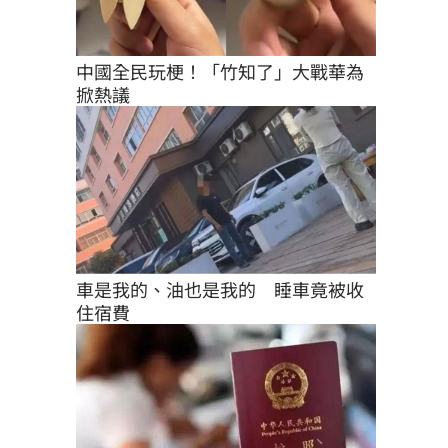
中國全民玩梗！「竹知了」大戰華為
掀熱議
車是我的、油也是我的　睡車竟被收
住宿費