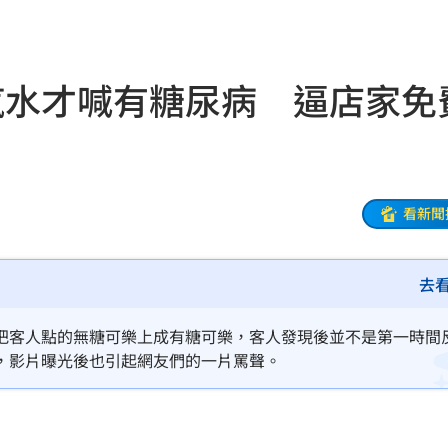
狂讚
14:46
14:44
汽水才喊有糖尿病 逼店家免
果曝
14:43
千
14:42
4:39
看新聞
曝光
14:37
去
圍曝
14:34
群
14:33
把客人點的無糖可樂上成有糖可樂，客人發現後並不是第一時間
，影片曝光後也引起網友們的一片罵聲。
聞
14:31
碰壁
14:30