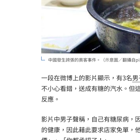
8國球員齊聚高雄 Formosa 7s掀足球
理想混蛋號召粉絲跨海追星吃美食！
18:
中國發生誇張的奧客事件。（示意圖／翻攝自pix
一段在微博上的影片顯示，有3名
男
不小心看錯，送成有糖的汽水。但
反應。
影片中男子聲稱，自己有糖尿病，
的健康，因此藉此要求店家免單，