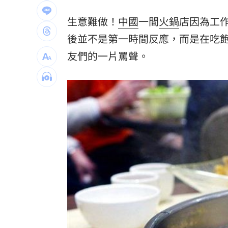
新／遭爆離婚台玻千金 小刀首發聲證
生意難做！
中國
一間
火鍋
店因為工
白海豚逼近！台灣兩樣情 風雨最劇時
後並不是第一時間反應，而是在吃
友們的一片罵聲。
陳時中示警勿信疫苗掮客 鄭麗文竟扯
它是水果界白富美 低GI、低熱量還助
台灣彩券開獎直播中
20:31
LIVE三立+24小時直播
15:27
三立iNEWS新聞台線上直播
18:00
商場戰國來臨 台中「頂奢大道」逐漸
台彩父親節推新刮刮樂千萬頭獎超「爸
「拍片人的多重宇宙」職涯論壇9/12登