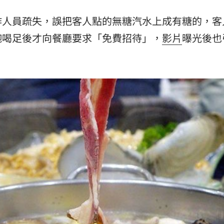
實
14:29
作人員疏失，誤把客人點的無糖汽水上成有糖的，客
間曝
14:27
飽喝足後才向餐廳要求「免費招待」，
影片
曝光後也
這句
14:27
排便
14:23
成形
12:00
」氣
12:00
場！
10:30