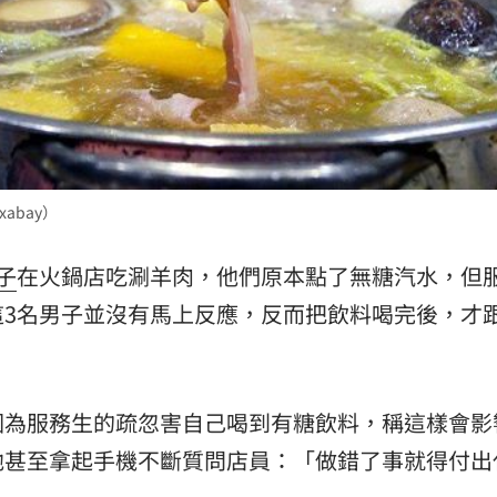
熱潮
10:00
15
abay）
子
在火鍋店吃涮羊肉，他們原本點了無糖汽水，但
這3名男子並沒有馬上反應，反而把飲料喝完後，才
因為服務生的疏忽害自己喝到有糖飲料，稱這樣會影
他甚至拿起手機不斷質問店員：「做錯了事就得付出