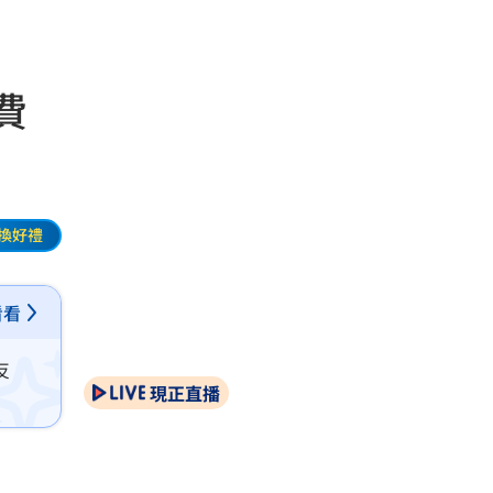
費
換好禮
看看
反
現正直播