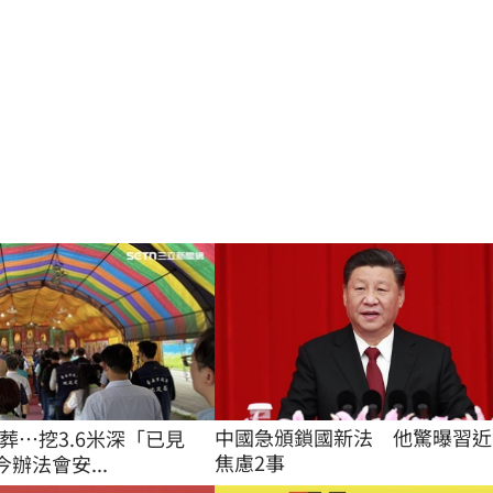
中國急頒鎖國新法　他驚曝習近
葬…挖3.6米深「已見
焦慮2事
今辦法會安...