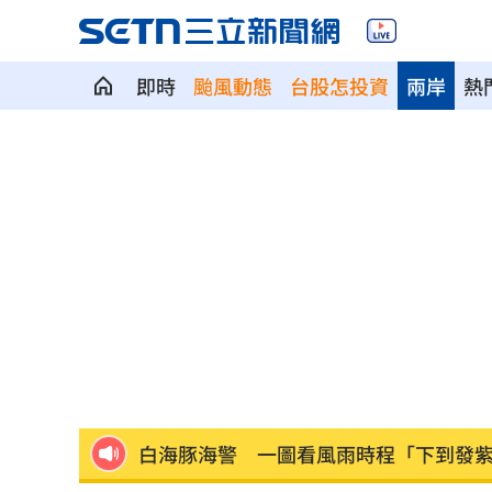
即時
颱風動態
台股怎投資
兩岸
熱
新／南港Lalaport施工意外！巨型裝置
肥大叔猝逝前為何堅持直播？網悲曝這
GPT將取消這項限制 免費版都受惠
14:
沈玉琳驚人女僕造型曝光 全場一看都
裸辭在家當奶爸 他砸百萬做出AI破億
白海豚海警 一圖看風雨時程「下到發