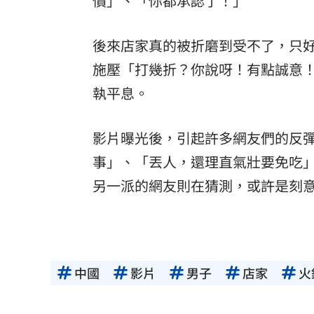
價」、「你都承認了！」
後來店家真的被折磨到受不了，只
施壓「打幾折？你說呀！有點誠意
執平息。
影片曝光後，引起許多網友們的反
事」、「丟人，還理直氣壯要免吃
另一派的網友則在猜測，或許是刻
中國
影片
男子
店家
火