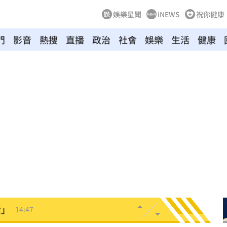
娛樂星聞
iNEWS
祝你健康
門
影音
熱搜
直播
政治
社會
娛樂
生活
健康
墜落
14:56
原因
14:54
53
嚇傻
14:48
神劇
14:48
紫」
14:47