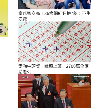
富尪智商高！36歲網紅狂拚7胎：不生
浪費
妻嗨中頭獎：繼續上班！2700萬全匯
給老公