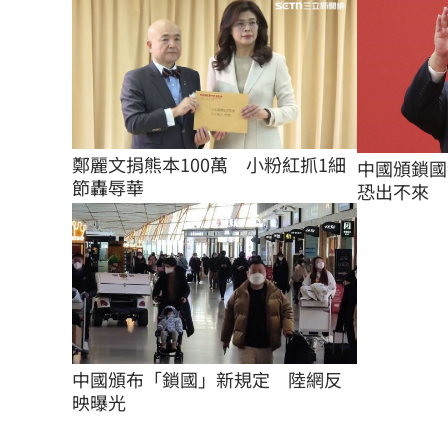
鄭麗文捐熊本100萬　小粉紅抓1細
中國頒鎖國
節轟辱華
恐出不來
中國頒布「鎖國」新規定　陸網反
映曝光