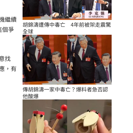
機繼續
胡錦濤遭傳中毒亡　4年前被架走震驚
這個爭
全球
意找
應，有
傳胡錦濤一家中毒亡？爆料者急否認
他酸爆