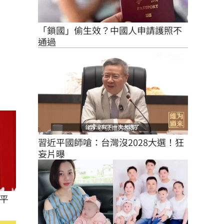
「鎖國」偷生效？中國人申請護照不
通過
習近平國師嗆：台灣沒2028大選！狂
妄片曝
平