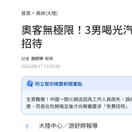
阮經天新片入選多倫多影展 日本導演
首頁
兩岸(大陸)
新／注意！這家營建股 下午4點開重訊
奧客無極限！3男喝光
逼親鄰兵、吃大鍋飯 憲兵隊長挨告結
招待
賴清德預告：0-18歲明年起每月可領五
曾胖到116公斤！紫布爾揭肥胖黑暗期
1
記者
游舒婷
報導
2026/06/17 23:02:00
小刀離婚台玻二千金林文晴！情變原因
阿立幫你摘要新聞重點
新／白海豚颱風海警發布！首波警戒範
盤後／台股跌破3日均線 資金遁入4族
生意難做！中國一間火鍋店因為工作人員疏失，誤
應，而是在吃飽喝足後才向餐廳要求「免費招待」
交談7分鐘爆戀情！關之琳一句話終結緋
大陸中心／游舒婷報導
上兵怒揪長官衣領遭判刑！慘哭：求職