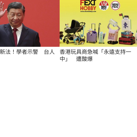
香港玩具商急喊「永遠支持一
新法！學者示警　台人
中」　遭酸爆