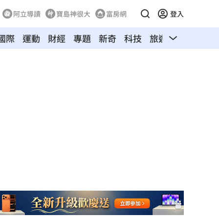
阿立導讀
寶島神很大
富房網
登入
國際
運動
財經
專題
新奇
科技
旅遊
汽車
寵物