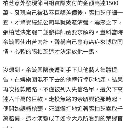
柏芝意外發現節目組實際支付的金額高達1500
萬。發現自己被私吞巨額差價後，張柏芝仔細一
查，才驚覺經紀公司早就破產清盤。震怒之下，
張柏芝決定罷工並發律師函要求解約。豈料當時
余毓興使出苦肉計，聲稱自己患有癌症來博取同
情，心軟的張柏芝這才決定放他一馬。
沒想到，余毓興隨後遭到手下其他藝人集體提
告，在娛樂圈混不下去的他轉行搞房地產，結果
再次捲款跑路，不僅被列入失信名單，還欠下高
達六千萬的巨款。走投無路的余毓興從那時起，
便開始調轉槍頭，死纏爛打地追著張柏芝索取千
萬賠償，這才演變成了如今大眾所看到的荒謬官
司。