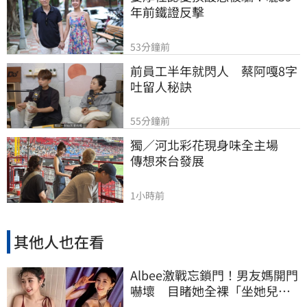
年前鐵證反擊
53分鐘前
前員工半年就閃人　蔡阿嘎8字
吐留人秘訣
55分鐘前
獨／河北彩花現身味全主場　
傳想來台發展
1小時前
其他人也在看
Albee激戰忘鎖門！男友媽開門
嚇壞 目睹她全裸「坐她兒子
身上」