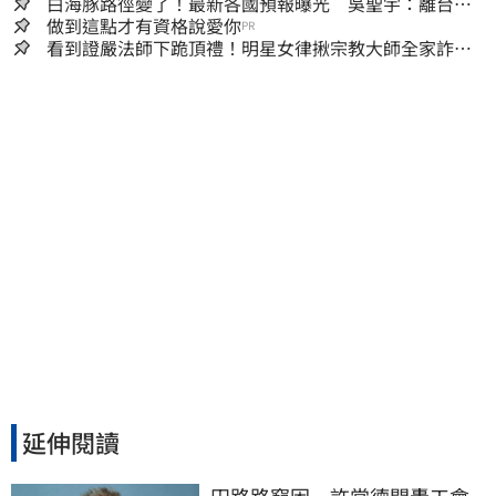
明年度總預算
白海豚路徑變了！最新各國預報曝光 吳聖宇：離台灣
又更近一點
做到這點才有資格說愛你
PR
看到證嚴法師下跪頂禮！明星女律揪宗教大師全家詐慈
濟…全家爽睡黃金堆
延伸閱讀
田路路窮困　許常德開轟工會