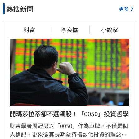
熱搜新聞
更多
財富
李奕樵
小說家
開瑪莎拉蒂卻不選飆股！「0050」投資哲學
財金學者周冠男以「0050」作為車牌，不僅是個
人標記，更象徵其長期堅持指數化投資的理念。