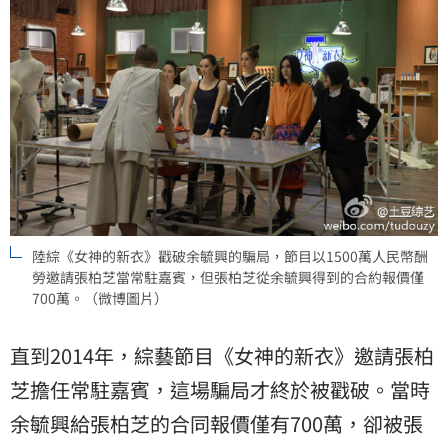
陸綜《女神的新衣》戳破余毓興的騙局，節目以1500萬人民幣酬
勞邀請張柏芝當常駐嘉賓，但張柏芝從余毓興得到的合約報價僅
700萬。（微博圖片）
直到2014年，綜藝節目《女神的新衣》邀請張柏
芝擔任常駐嘉賓，這場騙局才終於被戳破。當時
余毓興給張柏芝的合同報價僅有700萬，卻被張