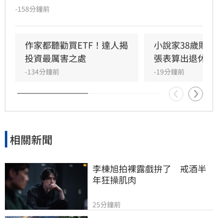
他透過學術研究與親身實踐發現，頻繁選股難以
-158分鐘前
長期戰勝市場，唯有透過低成本、長時間持有大
盤，才能穩定累積財富。周冠男強調，投資的核
心不在於預測行情，而是相信市場並與之共同成
作家都聽勸買ETF！達人揭
小說家38歲財富
長。為推廣此理念，三立財經iNEWS將於8月15
投資最厲害之處
張表算出退休金
日舉辦「不再選股必勝術」投資論壇，邀請周冠
-134分鐘前
-19分鐘前
男解析行為財務學與資產配置策略，協助投資人
在市場震盪中穩健獲利。活動名額有限，歡迎投
資人報名參加，掌握長期致富心法。
相關新聞
李棟旭拍裸露戲拚了　戒酒半
年狂操肌肉
25分鐘前