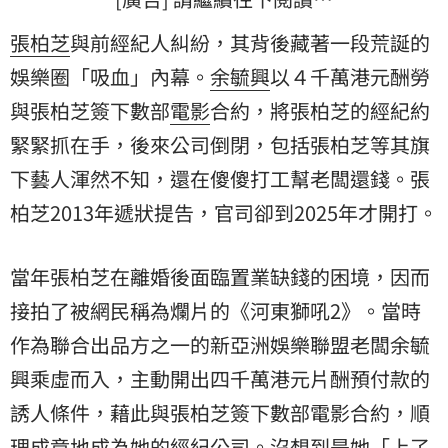
張柏芝
與前經紀人糾紛，其背後藏著一段荒誕的
娛樂圈「吸血」內幕。
余毓興
以４千萬港元酬勞
與張柏芝簽下數部
電影
合約，將張柏芝的經紀約
緊緊抓在手，後來公司倒閉，包括張柏芝等其旗
下藝人渾然不知，還在傻傻打工幫老闆還錢。張
柏芝2013年遞狀提告，官司卻到2025年才開打。
當年張柏芝在離婚後面臨置業缺錢的困境，因而
接拍了被網民稱為爛片的《河東獅吼2》。當時
作為聯合出品方之一的新亞洲娛樂聯盟老闆余毓
興乘虛而入，主動開出四千萬港元片酬預付款的
誘人條件，藉此與張柏芝簽下數部電影合約，順
理成章地成為她的經紀公司。沒想到是她「上了