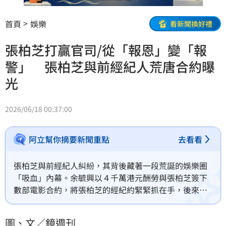
首頁
娛樂
看新聞換好禮
張柏芝打贏官司/從「報恩」變「報
警」 張柏芝與前經紀人荒唐合約曝
光
2026/06/18 00:37:00
阿立幫你摘要新聞重點
去看看
張柏芝與前經紀人糾紛，其背後藏著一段荒誕的娛樂圈
「吸血」內幕。余毓興以４千萬港元酬勞與張柏芝簽下
數部電影合約，將張柏芝的經紀約緊緊抓在手，後來公
司倒閉，包括張柏芝等其旗下藝人渾然不知，還在傻傻
打工幫老闆還錢。張柏芝2013年遞狀提告，官司卻到
圖、文／鏡週刊