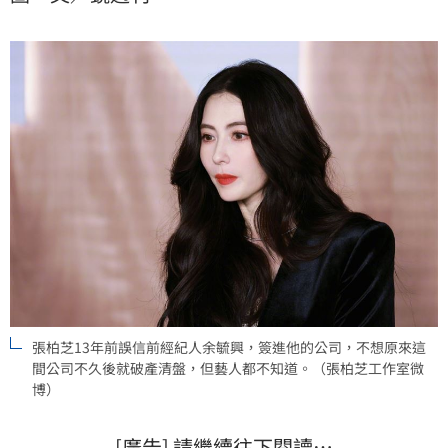
2025年才開打。
張柏芝13年前誤信前經紀人余毓興，簽進他的公司，不想原來這
間公司不久後就破產清盤，但藝人都不知道。（張柏芝工作室微
博）
[廣告] 請繼續往下閱讀…