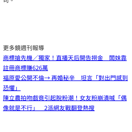
更多鏡週刊報導
商標搶先機／獨家！直播天后開告撈金 闆妹靠
註冊商標賺626萬
福原愛公開不倫→ 再婚秘辛 坦言「對出門感到
恐懼」
陳立農拍吻戲竟引起脫粉潮！女友粉崩潰喊「偶
像就是不行」 2派網友戰翻登熱搜