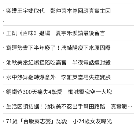
突遭王宇婕取代 鄭仲茵本尊回應真實主因
王凱《百味》退場 夏宇禾淚讀最後留言
寫運勢書下半年廢了！唐綺陽瘦下來原因曝
池秋美當紅爆拒陪吃高官 半夜電話遭封殺
水中熱舞翻轉爆意外 李雅英當場失控變臉
鋼鐵爸300天痛失4摯愛 慟喊靈魂空一大塊
生活困頓拮据！池秋美不忍出手幫田路路 真實暖舉
曝光
71歲「台版蘇志燮」認愛！小24歲女友曝光