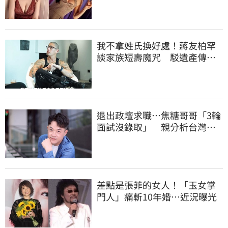
我不拿姓氏換好處！蔣友柏罕
談家族短壽魔咒 駁遺產傳
聞：找到我捐一半
退出政壇求職…焦糖哥哥「3輪
面試沒錄取」 親分析台灣職
場現況這樣說
差點是張菲的女人！「玉女掌
門人」痛斬10年婚…近況曝光