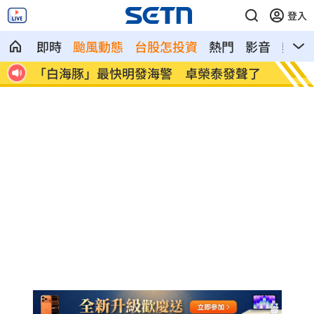
登入
即時
颱風動態
台股怎投資
熱門
影音
熱搜
發聲了
李棟旭拍裸露戲拚了 戒酒半年狂操肌肉
慈
警