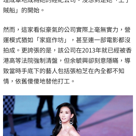
賊船」的開始。
然而，這家看似豪氣的公司實際上毫無實力，營
運模式猶如「家庭作坊」，甚至連一部電影都沒
拍成。更誇張的是，該公司在2013年就已經被
香
港
高等法院強制清盤，但余毓興卻刻意隱瞞，導
致當時手底下的藝人包括張柏芝在內全都不知
情，依舊傻傻地替他打工。