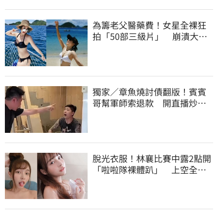
為籌老父醫藥費！女星全裸狂
拍「50部三級片」 崩潰大
哭：沒靈魂了
獨家／章魚燒討債翻版！賓賓
哥幫軍師索退款 開直播炒作
店家急報案
脫光衣服！林襄比賽中露2點開
「啦啦隊裸體趴」 上空全裸
被看光光