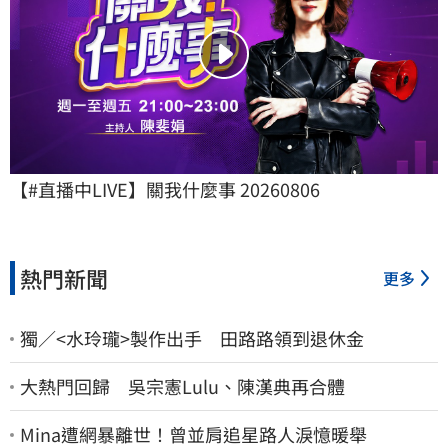
【#直播中LIVE】關我什麼事 20260806
熱門新聞
更多
獨／<水玲瓏>製作出手 田路路領到退休金
大熱門回歸 吳宗憲Lulu、陳漢典再合體
Mina遭網暴離世！曾並肩追星路人淚憶暖舉