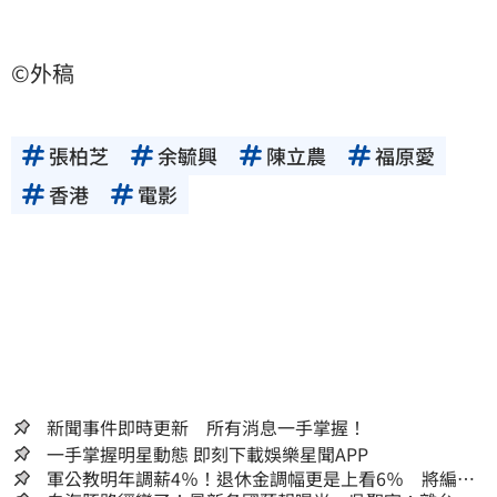
©外稿
張柏芝
余毓興
陳立農
福原愛
香港
電影
新聞事件即時更新 所有消息一手掌握！
一手掌握明星動態 即刻下載娛樂星聞APP
軍公教明年調薪4％！退休金調幅更是上看6％ 將編入