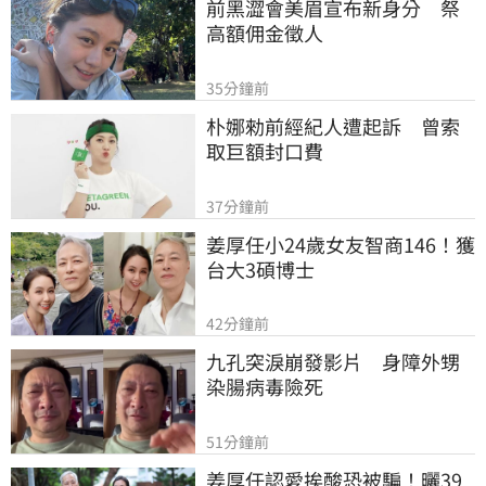
前黑澀會美眉宣布新身分　祭
高額佣金徵人
35分鐘前
朴娜勑前經紀人遭起訴　曾索
取巨額封口費
37分鐘前
姜厚任小24歲女友智商146！獲
台大3碩博士
42分鐘前
九孔突淚崩發影片　身障外甥
染腸病毒險死
51分鐘前
姜厚任認愛挨酸恐被騙！曬39