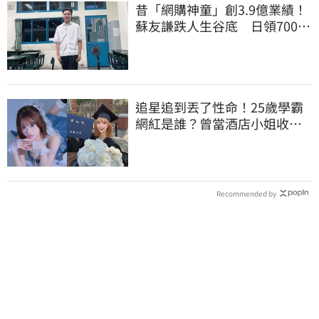
昔「網購神童」創3.9億業績！
蘇友謙跌人生谷底 日領700元
零用錢重出發
追星追到丟了性命！25歲學霸
網紅是誰？曾當酒店小姐收入
破億 警方證實
Recommended by