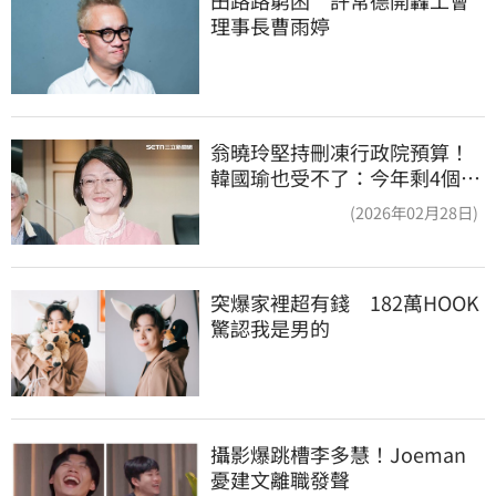
理事長曹雨婷
翁曉玲堅持刪凍行政院預算！
韓國瑜也受不了：今年剩4個月
你思考一下
(2026年02月28日)
突爆家裡超有錢　182萬HOOK
驚認我是男的
攝影爆跳槽李多慧！Joeman
憂建文離職發聲