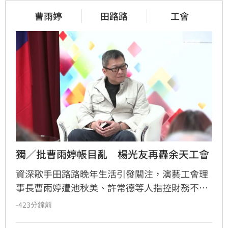
曹雨婷
田路路
工會
獨／批曹雨婷帳目亂　楊光友再轟余天工會
資深歌手田路路晚年生活引發關注，演藝工會理
事長曹雨婷遭池秋美、許常德等人指控財務不透
明及未照顧資深藝人，引發演藝圈軒然大波。針
-423分鐘前
對李亞萍提及余天過去經營工會的貢獻，前理事