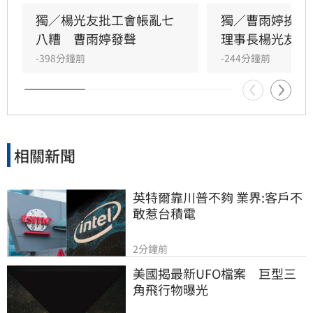
長楊光友出面駁斥，澄清余天所屬工會與演藝工
會無關，更直言演藝圈工會林立現象混亂，強調
獨／楊光友批工會帳亂七
獨／曹雨婷挨轟
自己成立的台灣演藝人員協會運作順利，不願捲
八糟　曹雨婷發聲
理事長楊光友開
入紛爭。這場關於藝人工會權益與財務管理的爭
-398分鐘前
-244分鐘前
議，隨著各界大咖發聲，讓演藝圈內部矛盾浮上
檯面，也凸顯了資深藝人照護制度的結構性問
題，引發社會廣泛關注與討論。
相關新聞
英特爾靠川普不夠 業界:客戶不
敢惹台積電
2分鐘前
美國揭最新UFO檔案　巨型三
角飛行物曝光