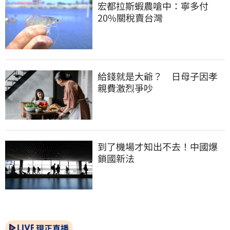
宏都拉斯蝦農嗆中：寧多付
20%關稅賣台灣
給錢就是大爺？　日母子因孝
親費激烈爭吵
到了機場才知出不去！中國爆
鎖國新法
現正直播