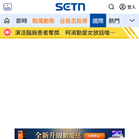
登入
即時
颱風動態
台股怎投資
國際
熱門
影音
嗆媽
役男潛逃被抓曝悲慘處境！兄母入獄缺錢
雨天鞋
花