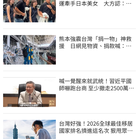
運牽手日本美女 大方認：
「我在追她」
熊本強震台灣「捐一物」神救
援 日網見物資、捐款喊：給
台灣統治算了
喊一覺醒來就武統！習近平國
師嚇跑台商 至少撤走2500萬份
工作
台灣好強！2026全球最佳移居
國家排名擠進這名次 狠甩眾多
歐美熱門國家