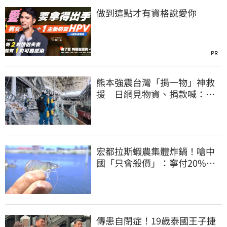
做到這點才有資格說愛你
PR
熊本強震台灣「捐一物」神救
援 日網見物資、捐款喊：比
政府還有愛
宏都拉斯蝦農集體炸鍋！嗆中
國「只會殺價」：寧付20%關
稅賣白蝦給台灣
傳患自閉症！19歲泰國王子捷