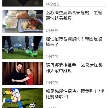
44分鐘前
洛杉磯空廚爆食安危機　主管
逼洗蛆蟲餐具
1小時前
爆性招待裁判醜聞！韓國足協
道歉了
1小時前
瑪丹娜背後推手　69歲大咖製
作人家中離世
2小時前
韓足協爆性招待外籍裁判！7場
比賽5勝2和