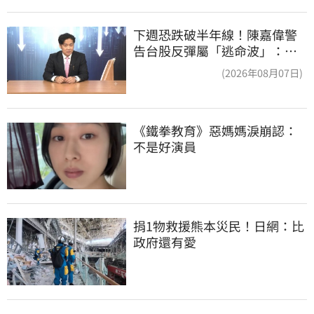
下週恐跌破半年線！陳嘉偉警
告台股反彈屬「逃命波」：空
頭大屠殺剛開始
(2026年08月07日)
《鐵拳教育》惡媽媽淚崩認：
不是好演員
捐1物救援熊本災民！日網：比
政府還有愛