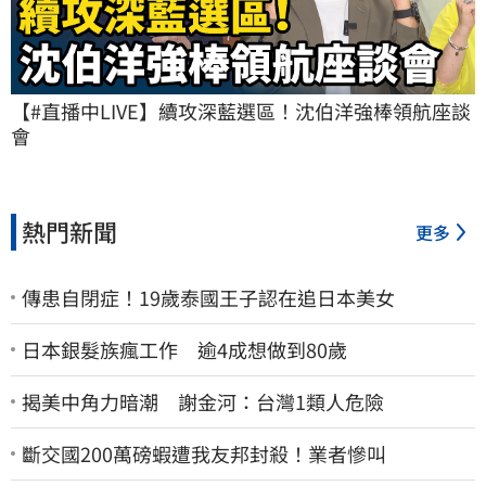
【#直播中LIVE】續攻深藍選區！沈伯洋強棒領航座談
會
熱門新聞
更多
傳患自閉症！19歲泰國王子認在追日本美女
日本銀髮族瘋工作 逾4成想做到80歲
揭美中角力暗潮 謝金河：台灣1類人危險
斷交國200萬磅蝦遭我友邦封殺！業者慘叫