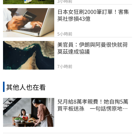
3小時前
日本女狂刷2000筆訂單！害集
英社慘損43億
5小時前
美官員：伊朗與阿曼很快就荷
莫茲達成協議
7小時前
其他人也在看
兒月給8萬孝親費！她自掏5萬
買平板送孫 一句話愣原地
「傷心不已」