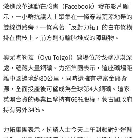
激進改革運動在臉書（Facebook）發布影片顯
示，一小群抗議人士聚集在一條穿越荒涼地帶的
雙線道路旁，一條寫著「反對力拓」的白布條橫
掛在樹枝上，前方則有輪胎堆成的障礙物。
奧尤陶勒蓋（Oyu Tolgoi）礦場位於戈壁沙漠深
處，蘊藏大量銅礦。力拓集團表示，這座礦場距
離中國邊境約80公里，同時還擁有豐富金礦資
源，全面投產後可望成為全球第4大銅礦。這家
英澳合資的礦業巨擘持有66%股權，蒙古國政府
持有另外34%。
力拓集團表示，抗議人士今天上午封鎖對外運輸