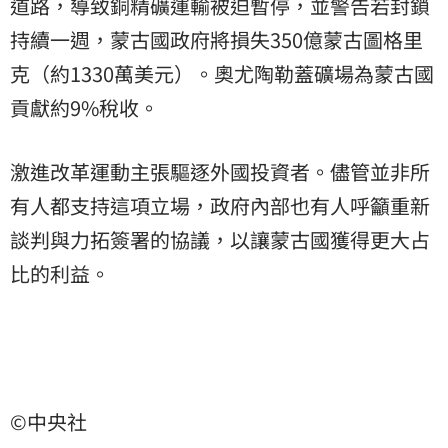
道路，導致銅精礦運輸被迫暫停，並警告若封鎖
持續一週，蒙古國政府將損失350億蒙古圖格里
克（約1330萬美元）。奧尤陶勒蓋礦場為蒙古國
貢獻約9%稅收。
激進改革運動主張驅逐外國投資者。儘管並非所
有人都支持這項立場，政府內部也有人呼籲重新
談判與力拓簽署的協議，以讓蒙古國獲得更大占
比的利益。
©中央社