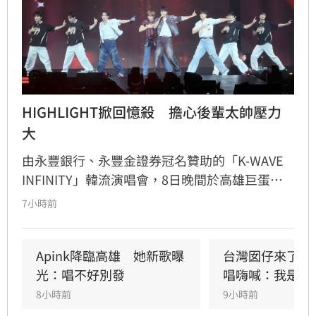
HIGHLIGHT掀回憶殺　擔心後輩太帥壓力
大
由永豐銀行、永豐金證券冠名贊助的「K-WAVE 
INFINITY」韓流演唱會，8日晚間於高雄巨蛋熱
力開唱，集結NEWBEAT、FLARE U、CRAVITY、
7小時前
Apink及HIGHLIGHT五組人氣韓星，從新生代團
體到韓流經典代表接力登台，滿場粉絲高舉手燈
熱情應援，尖叫與歡呼聲一路未停，最後由
Apink降臨高雄　她新歌曝
台灣囡仔來了　
HIGHLIGHT壓軸接管舞台，將現場氣氛推向最高
光：唱不好別發
唱嗨喊：我是誰
潮。
8小時前
9小時前