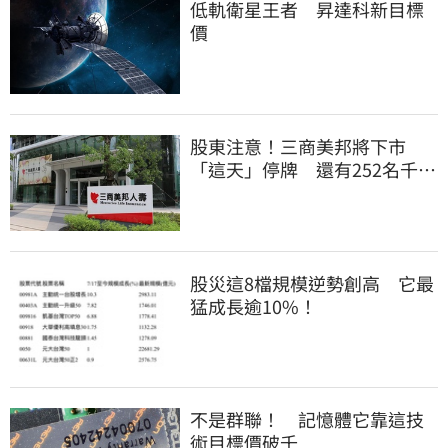
低軌衛星王者 昇達科新目標
價
股東注意！三商美邦將下市
「這天」停牌 還有252名千張
大戶
股災這8檔規模逆勢創高 它最
猛成長逾10%！
不是群聯！ 記憶體它靠這技
術目標價破千