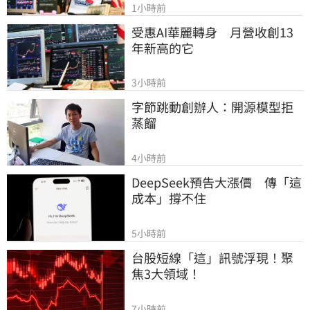
1小時前
受惠AI華麗轉身　月營收創13
年新高的它
3小時前
字節跳動創辦人：開源模型拒
蒸餾
4小時前
DeepSeek預告大漲價　傳「這
成本」撐不住
5小時前
台股短線「這」訊號浮現！聚
焦3大領域！
7小時前