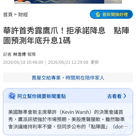
首頁
財經
看新聞換好禮
華許首秀露鷹爪！拒承諾降息 點陣
圖預測年底升息1碼
記者
林浩博
報導
2026/06/18 10:48:00
2026/06/21 12:29:08
更新
賣屋交給專業，時間用在陪伴家人
阿立幫你摘要新聞重點
去看看
美國聯準會新主席華許（Kevin Warsh）的決策會議首
秀，鷹派訊號強於市場預期，美股應聲腿軟。雖然聯準
會決議維持利率不變，但同步公布的「點陣圖」（dot 
plot）預測顯示年底前恐怕會升息一碼，而華許本人甚