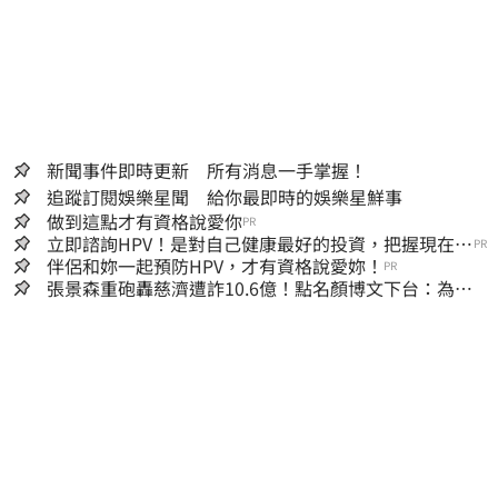
新聞事件即時更新 所有消息一手掌握！
追蹤訂閱娛樂星聞 給你最即時的娛樂星鮮事
做到這點才有資格說愛你
PR
立即諮詢HPV！是對自己健康最好的投資，把握現在不
PR
嫌晚！
伴侶和妳一起預防HPV，才有資格說愛妳！
PR
張景森重砲轟慈濟遭詐10.6億！點名顏博文下台：為什
麼這麼好騙？