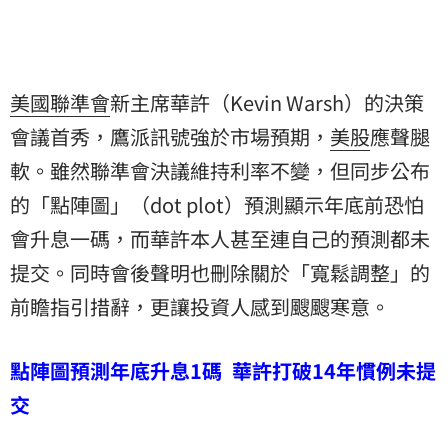
美國
聯準會
新主席華許（Kevin Warsh）的決策
會議首秀，鷹派訊號強於市場預期，
美股
應聲腿
軟。雖然聯準會決議維持利率不變，但同步公布
的「點陣圖」（dot plot）預測顯示年底前恐怕
會升息一碼，而華許本人甚至連自己的預測都未
提交。同時會後聲明也刪除關於「寬鬆調整」的
前瞻指引措辭，更讓投資人感到颼颼寒意。
點陣圖預測年底升息1碼 華許打破14年慣例未提
交