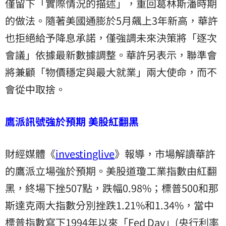
僅留下「實際情況的描述」，重回葛林斯潘時期
的做法。隨著美國通膨於5月飆上3年新高，華許
也拒絕給予降息承諾，僅強調未來決策將「逐次
會議」依據最新數據調整。華許另表示，聯準會
將兼顧「物價穩定與最大就業」兩大使命，而不
會從中取捨。
鷹派訊號強於預期 美股紅翻黑
財經媒體《
investinglive
》報導，市場解讀華許
的鷹派立場強於預期。美股道瓊工業指數由紅翻
黑，終場下挫507點，跌幅0.98%；標普500和那
斯達克兩大指數分別挫跌1.21%和1.34%，當中
標普指數寫下1994年以來「Fed Day」(央行利率