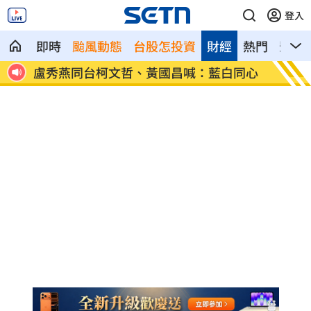
登入
即時
颱風動態
台股怎投資
財經
熱門
影音
爆哭
盧秀燕同台柯文哲、黃國昌喊：藍白同心
慈濟買
圾」