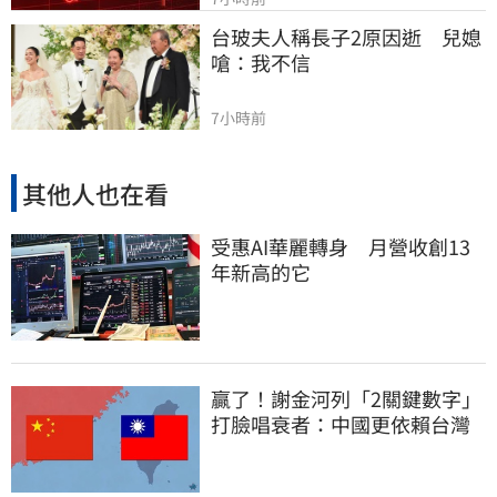
台玻夫人稱長子2原因逝　兒媳
嗆：我不信
7小時前
其他人也在看
受惠AI華麗轉身 月營收創13
年新高的它
贏了！謝金河列「2關鍵數字」
打臉唱衰者：中國更依賴台灣