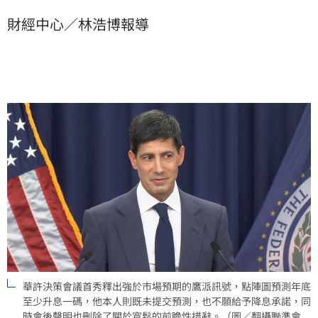
至連自己的預測都未提交。同時會後聲明也刪除關於
財經中心／林浩博報導
「寬鬆調整」的前瞻指引措辭，更讓投資人感到颼颼寒
意。
華許決策會議首秀釋出強於市場預期的鷹派訊號，點陣圖預測年底
至少升息一碼，他本人則既未提交預測，也不願給予降息承諾，同
時會後聲明也刪除了關於寬鬆的前瞻性措辭。（圖／翻攝聯準會