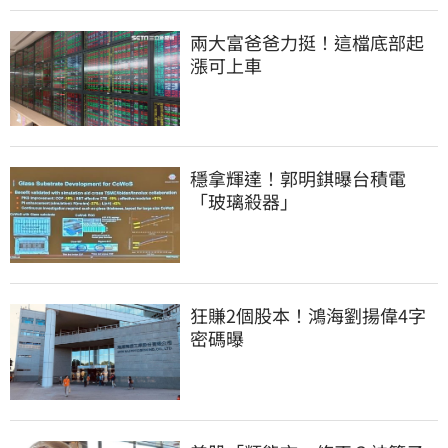
兩大富爸爸力挺！這檔底部起
漲可上車
穩拿輝達！郭明錤曝台積電
「玻璃殺器」
狂賺2個股本！鴻海劉揚偉4字
密碼曝