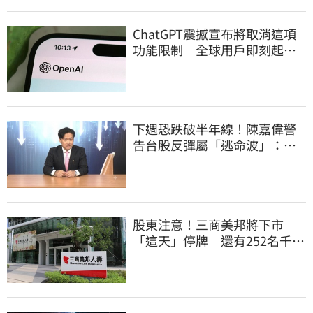
ChatGPT震撼宣布將取消這項
功能限制 全球用戶即刻起
「免費」用到飽
下週恐跌破半年線！陳嘉偉警
告台股反彈屬「逃命波」：空
頭大屠殺剛開始
股東注意！三商美邦將下市
「這天」停牌 還有252名千張
大戶