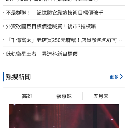
不是群聯！ 記憶體它靠這技術目標價破千
外資砍國巨目標價還喊買！後市3指標曝
「千億富太」老店買250元麻糬！店員讚包包好可
愛 笑回：我自己做的
低軌衛星王者 昇達科新目標價
熱搜新聞
更多
高雄
張惠妹
五月天