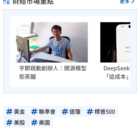
財經市場重點
更多
字節跳動創辦人：開源模型
DeepSeek
拒蒸餾
「這成本」撐
黃金
聯準會
道瓊
標普500
美股
美國