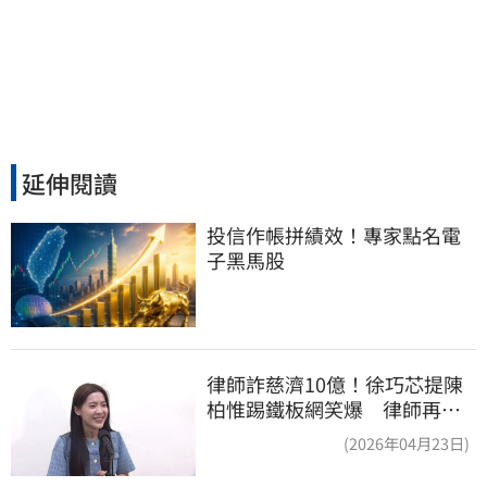
延伸閱讀
投信作帳拼績效！專家點名電
子黑馬股
律師詐慈濟10億！徐巧芯提陳
柏惟踢鐵板網笑爆 律師再曬1
照補刀
(2026年04月23日)