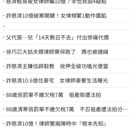
慈濟輕易被女律師騙10億？李怡貞拋4疑點
詐慈濟10億破案關鍵！女律頻繁1動作露餡
父代簽…兒「14天教召不去」付出慘痛代價
徐巧芯大姑夫婿律師棄保跑了 媽也被通緝
詐慈濟主嫌信辟穀教 收押全破功嗑光便當
詐慈濟10.6億住豪宅 女律師豪奢生活曝光
88歲翁罰單不繳欠稅7萬 祖產險遭法拍
88歲清寒翁罰單不繳欠稅7萬 不忍祖產遭法拍分
割 家族按月代繳償債
詐慈濟10億！律師驚揭陳時中『根本先知』