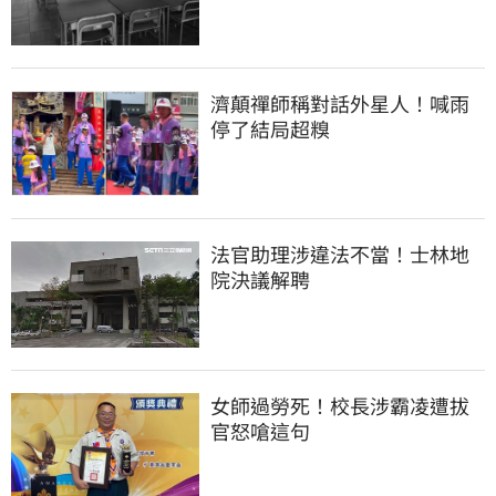
濟顛禪師稱對話外星人！喊雨
停了結局超糗
法官助理涉違法不當！士林地
院決議解聘
女師過勞死！校長涉霸凌遭拔
官怒嗆這句