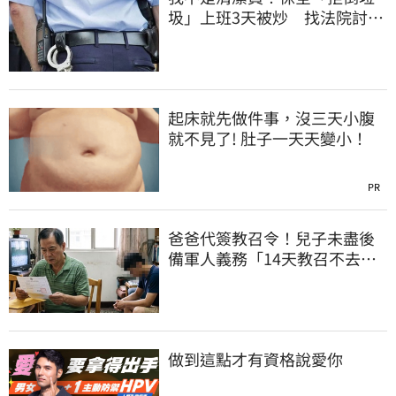
圾」上班3天被炒 找法院討公
道結果出爐
起床就先做件事，沒三天小腹
就不見了! 肚子一天天變小！
PR
爸爸代簽教召令！兒子未盡後
備軍人義務「14天教召不去」
換3個月刑期
做到這點才有資格說愛你