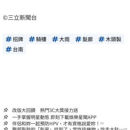
©三立新聞台
招牌
騎樓
大雨
髮廊
木頭製
台南
改版大回饋 熱門3C大獎接力送
一手掌握明星動態 即刻下載娛樂星聞APP
伴侶和妳一起預防HPV，才有資格說愛妳！
PR
腹部脂肪的「剋星」找到了，常吃這幾物，吃走大肚
PR