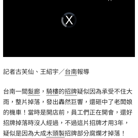
Video
Player
is
loading.
記者古芙仙、王紹宇／
台南
報導
台南一間
髮廊
，
騎樓
的
招牌
疑似因為承受不住
大
雨
，整片掉落，發出轟然巨響，還砸中了老闆娘
的機車！當時是開店前，員工們正在開會，還好
招牌掉落時沒人經過，不過這片招牌才用3年，
疑似是因為大成
木頭製
招牌部分腐爛才掉落！