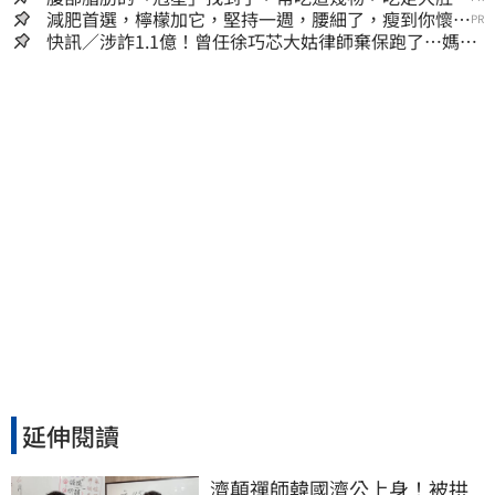
囊，瘦出小蠻腰
減肥首選，檸檬加它，堅持一週，腰細了，瘦到你懷疑
PR
人生
快訊／涉詐1.1億！曾任徐巧芯大姑律師棄保跑了…媽也
離境 桃檢發通緝
延伸閱讀
濟顛禪師韓國濟公上身！被拱