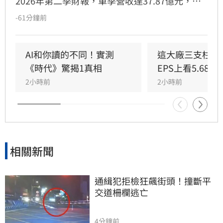
2026年第二季財報，單季營收達37.87億元，年
增85.31%，創下歷史新高。上半年累計EPS達
-61分鐘前
8.51元，獲利已達去年全年六成。受惠於AI驅動
半導體設備擴張週期，加上先進封裝與記憶體需
求暢旺，帶動化學品供應系統與自動化控制業務
AI和你讀的不同！實測
這大廠三支柱到
強勁成長。朋億*透過台灣、中國及東南亞的跨國
《時代》驚揭1真相
EPS上看5.68元
佈局，彈性調配資源以滿足全球產能重組需求。
2小時前
2小時前
展望後市，在AI投資熱潮支撐下，公司對第三季
營運抱持審慎樂觀，目標持續擴大營運規模，在
半導體產業擴產黃金期再創佳績。
相關新聞
通緝犯拒檢狂飆街頭！撞斷平
交道柵欄逃亡
4分鐘前