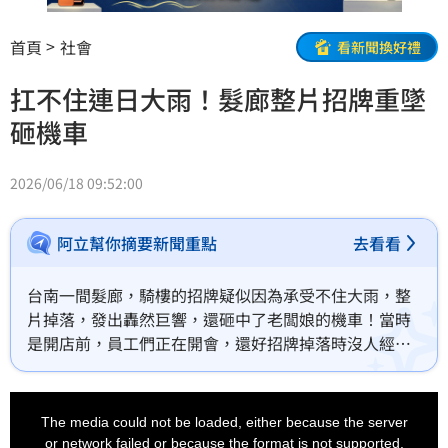
首頁
社會
看新聞換好禮
扛不住連日大雨！髮廊整片招牌重墜
砸機車
2026/06/18 09:52:00
阿立幫你摘要新聞重點
去看看
台南一間髮廊，騎樓的招牌疑似因為承受不住大雨，整
片掉落，發出轟然巨響，還砸中了老闆娘的機車！當時
是開店前，員工們正在開會，還好招牌掉落時沒人經
過，不過這片招牌才用3年，疑似是因為大成木頭製招牌
部分腐爛才掉落！
This
is
a
The media could not be loaded, either because the server
modal
window.
or network failed or because the format is not supported.