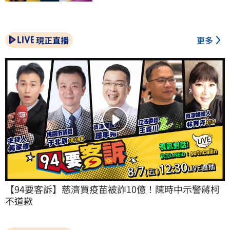
現正直播
更多
【94要客訴】慈濟買疫苗被詐10億！陳時中示警蔣柯
不道歉