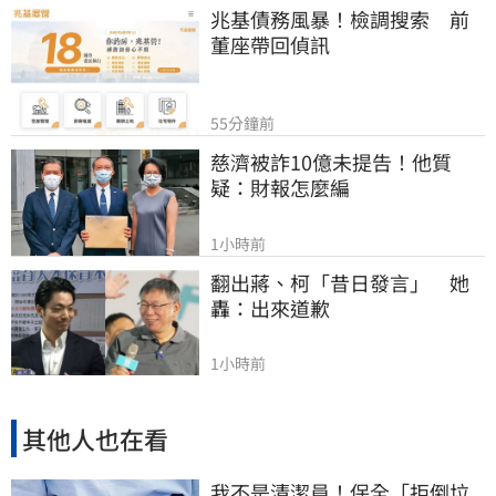
兆基債務風暴！檢調搜索　前
董座帶回偵訊
55分鐘前
慈濟被詐10億未提告！他質
疑：財報怎麼編
1小時前
翻出蔣、柯「昔日發言」　她
轟：出來道歉
1小時前
其他人也在看
我不是清潔員！保全「拒倒垃