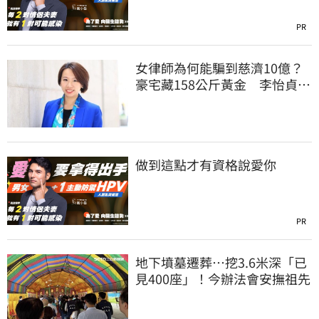
PR
女律師為何能騙到慈濟10億？
豪宅藏158公斤黃金 李怡貞驚
曝背後身分
做到這點才有資格說愛你
PR
地下墳墓遷葬…挖3.6米深「已
見400座」！今辦法會安撫祖先