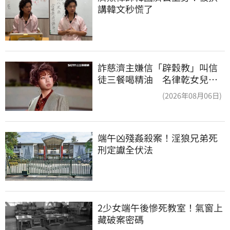
講韓文秒慌了
詐慈濟主嫌信「辟穀教」叫信
徒三餐喝精油 名律乾女兒卻
吃鮑魚喝紅酒
(2026年08月06日)
端午凶殘姦殺案！淫狼兄弟死
刑定讞全伏法
2少女端午後慘死教室！氣窗上
藏破案密碼