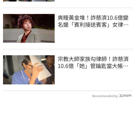
爽睡黃金堆！詐慈濟10.6億變
名媛「賓利接送賓客」女律師
超奢華生活曝光
宗教大師家族勾律師！詐慈濟
10.6億「她」管鑰匙當大帳
房 媳婦百萬交保
Recommended by