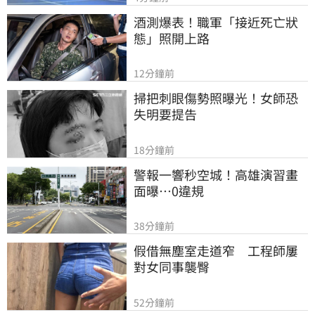
酒測爆表！職軍「接近死亡狀
態」照開上路
12分鐘前
掃把刺眼傷勢照曝光！女師恐
失明要提告
18分鐘前
警報一響秒空城！高雄演習畫
面曝…0違規
38分鐘前
假借無塵室走道窄　工程師屢
對女同事襲臀
52分鐘前