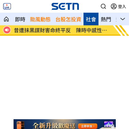
登入
即時
颱風動態
台股怎投資
社會
熱門
影音
性發
姜厚任女友自曝3碩1博 網搜本名查無此
新／威
人
市