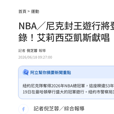
全聯中元節最強折扣來了！萬家福買1送
首頁
運動
aespa攻蛋推城市行銷 台北6大活動曝
NBA／尼克封王遊行
iPhone 18 Pro出不了？傳因「缺這貨」
錄！艾莉西亞凱斯獻唱
慈濟遭詐10.6億！醫「神比喻」眾一看
奇豔妝容惹炎上！泰女公務員霸氣回嗆
記者
倪芝蓉
報導
2026/06/18 09:27:00
疫苗真相曝陳實中要求道歉 蔣萬安這
阿立幫你摘要新聞重點
外野手接球相撞 深遠飛球彈出牆變2分
用戶注意！Gmail在2027年將「大砍3
紐約尼克隊奪得2026年NBA總冠軍，這座睽違
19日在曼哈頓舉行盛大的冠軍遊行。紐約市警察局
獨／詐10億囤黃金爆增值3倍：可望全拿
行。
記者倪芝蓉／綜合報導
直呼難以諒解！他：慈濟最高層應有人