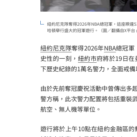
紐約尼克隊奪得2026年NBA總冠軍，這座睽
哈頓舉行盛大的冠軍遊行。（圖／翻攝自X平台 @Fe
紐約尼克隊
奪得2026年
NBA
總冠軍
史性的一刻，
紐約市
府將於19日
下歷史紀錄的1萬名警力，全面戒備
由於先前奪冠慶祝活動中曾傳出多
警方稱，此次警力配置將包括重裝
航空、無人機等單位。
遊行將於上午10點在紐約金融區