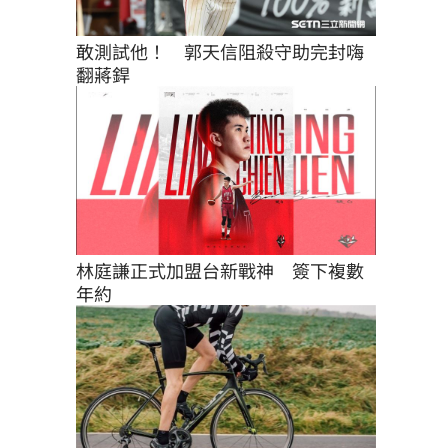
敢測試他！　郭天信阻殺守助完封嗨
翻蔣銲
林庭謙正式加盟台新戰神　簽下複數
年約