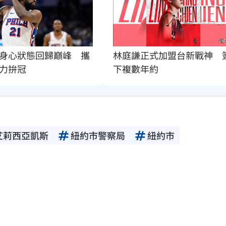
林庭謙正式加盟台新戰神　
身心狀態回歸巔峰　攜
下複數年約
力拚冠
艾莉西亞凱斯
紐約市警察局
紐約市