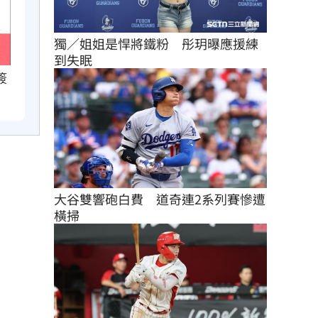
獨／姐姐是悍將鐵粉　彤玥曝應援練
到失眠
簽
大谷雙響砲白費　道奇連2系列賽慘遭
橫掃