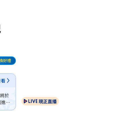
紀
換好禮
看看
府將於
現正直播
利進