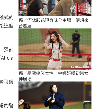
雄式的
獨／河北彩花現身味全主場　傳想來
接這個
台發展
g）預計
Alicia
獨／暴露搞笑本性　金娜妍嘆初戀女
神崩壞
鋒
阿努
紐約警