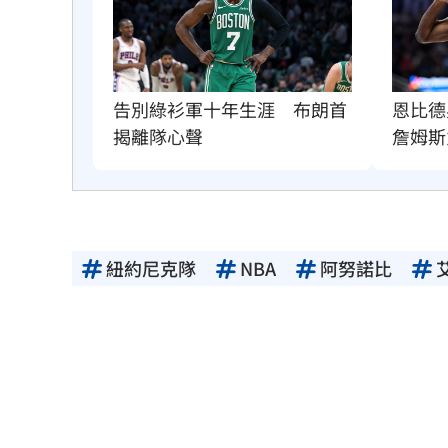
告別綠衫軍十年生涯　布朗首
恩比德
揭離隊心聲
詹姆斯
紐約尼克隊
NBA
阿努諾比