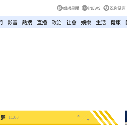
娛樂星聞
iNEWS
祝你健康
門
影音
熱搜
直播
政治
社會
娛樂
生活
健康
地
11:05
擊了
11:05
11:02
！
11:02
教召
11:01
追夢
11:00