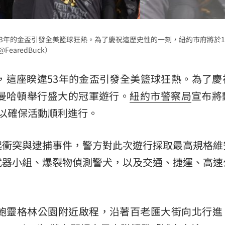
違53年的金盃引發全美籃球狂熱。為了慶祝這歷史性的一刻，紐約市府將於1
aredBuck）
，這座睽違53年的金盃引發全美籃球狂熱。為了慶
在曼哈頓舉行盛大的冠軍遊行。
紐約市警察局
宣布將
以確保活動順利進行。
起衝突與逮捕事件，警方對此次遊行採取最高規格維
武器小組、爆裂物偵測警犬，以及交通、捷運、高速
的鮑靈格林公園附近啟程，沿著百老匯大街向北行進