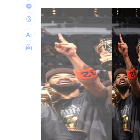
4年前示警疫苗掮客遭抹黑 陳時中回應
BLACKPINK活動惹議 公司遭人持球桿
靠慈濟志工形象加分 女律當選彰律理
60歲糖尿病婦 吃飯1改變血糖奇蹟下降
台灣彩券開獎直播中
20:31
LIVE三立+24小時直播
15:27
三立iNEWS新聞台線上直播
18:00
「拍片人的多重宇宙」職涯論壇9/12登
8國球員齊聚高雄 Formosa 7s掀足球
理想混蛋號召粉絲跨海追星吃美食！
18: