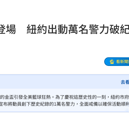
1
10:58
光
10:57
將登場 紐約出動萬名警力破
10:57
秒懂
10:52
10:52
看新聞
樣說
10:52
去
砲
10:51
功能」
10:47
53年的金盃引發全美籃球狂熱。為了慶祝這歷史性的一刻，紐約市
宣布將動員創下歷史紀錄的1萬名警力，全面戒備以確保活動順
回
10:46
下台
10:45