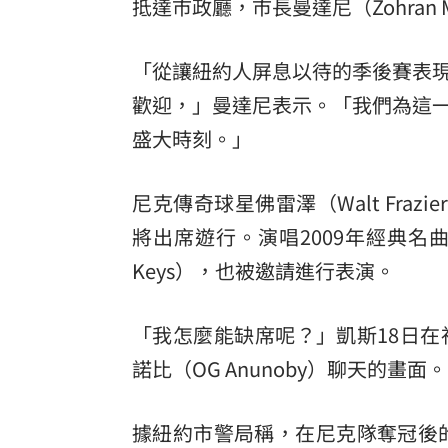
抵達市政廳，市長曼達尼（Zohran
「從讓紐約人屏息以待的季後賽表
歡迎，」曼達尼表示。「我們為這
盛大時刻。」
尼克傳奇球星佛雷澤（Walt Frazie
將出席遊行。演唱2009年經典名曲「Emp
Keys），也被邀請進行表演。
「我怎麼能缺席呢？」凱斯18日
諾比
（OG Anunoby）聊天的畫面。
據紐約市警局稱，在尼克隊奪冠後的