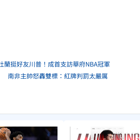
杜蘭挺好友川普！成首支訪華府NBA冠軍
？ 南非主帥怒轟雙標：紅牌判罰太嚴厲