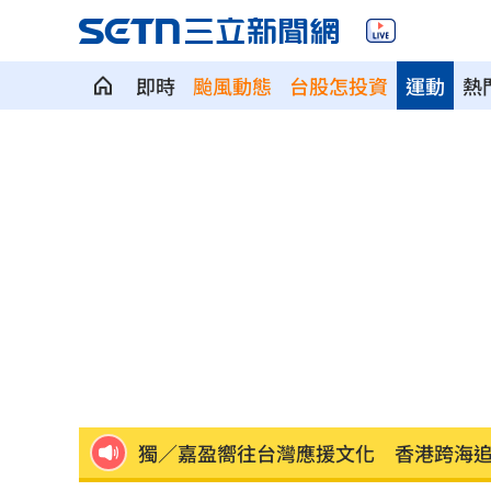
即時
颱風動態
台股怎投資
運動
熱
氣象署曝不排除發陸警 暴風圈恐掃過2
政院停電藍酸「城鎮韌性」破功！綠反
記憶體二哥重挫近5%！這4檔逆勢上漲
轟藍營5人造謠政客 林楚茵：出來道歉
父異母兄弟鬧翻…踢出戶籍害他沒報到
獨／嘉盈嚮往台灣應援文化 香港跨海