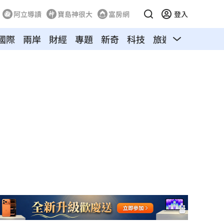
阿立導讀
寶島神很大
富房網
登入
國際
兩岸
財經
專題
新奇
科技
旅遊
汽車
寵物