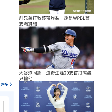
前兄弟打教莎菈炸裂　還是WPBL首
支滿貫砲
大谷炸同鄉　道奇生涯29支首打席轟
只輸他
更多