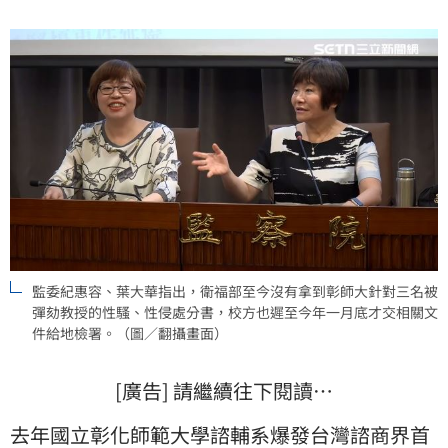
至今沒有拿到校方的處分書。
監委紀惠容、葉大華指出，衛福部至今沒有拿到彰師大針對三名被
彈劾教授的性騷、性侵處分書，校方也遲至今年一月底才交相關文
件給地檢署。（圖／翻攝畫面）
[廣告] 請繼續往下閱讀…
去年國立彰化師範大學諮輔系爆發台灣諮商界首