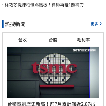
徐巧芯提陳柏惟踢鐵板！律師再曬1照補刀
熱搜新聞
更多
營收
台股
毛利率
台積電刷歷史新高！前7月累計飆近2.87兆