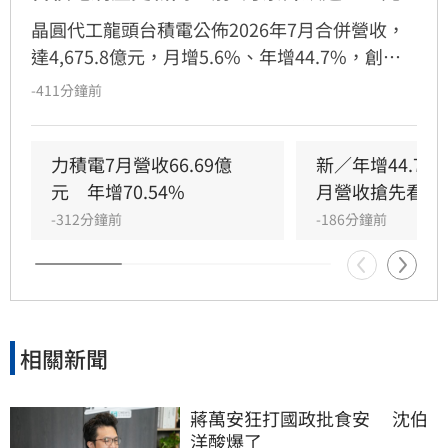
晶圓代工龍頭台積電公佈2026年7月合併營收，
達4,675.8億元，月增5.6%、年增44.7%，創下
單月歷史新高。今年前七月累計營收達2兆
-411分鐘前
8,720.64億元，年增37%，表現亮眼。台積電預
期第三季營收將持續成長，雖2奈米製程初期量
產及海外廠運作將對毛利率造成短期稀釋壓力，
力積電7月營收66.69億
新／年增44.7
但受惠於全球先進製程需求強勁，加上公司持續
元　年增70.54%
月營收搶先看
優化生產效率與成本控制，台積電對長期獲利表
-312分鐘前
-186分鐘前
現仍深具信心，市場亦看好後續營運成長動能。
相關新聞
蔣萬安狂打國政批食安　 沈伯
洋酸爆了