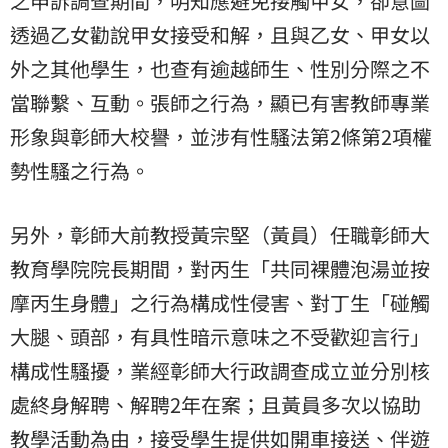
之申訴調查期間，明知應避免接觸甲女，卻意圖
透過乙女勸說甲女接受和解，且與乙女、甲女以
外之其他學生，也查有逾越師生、性別分際之不
當聯繫、互動。張師之行為，顯已有害教師專業
形象與彰師大校譽，並涉有性騷法第2條第2項權
勢性騷之行為。
另外，彰師大前教授黃宗堅（黃員）任職彰師大
教育學院院長期間，對丙生「共同裸體泡湯並按
摩丙生身體」之行為構成性侵害、對丁生「碰觸
大腿、頭部，有具性暗示意味之不受歡迎言行」
構成性騷擾，業經彰師大行政調查成立並分別核
處終身解聘、解聘2年在案；且黃員多次以協助
教學活動為由，接受學生提供如開車接送、伴遊