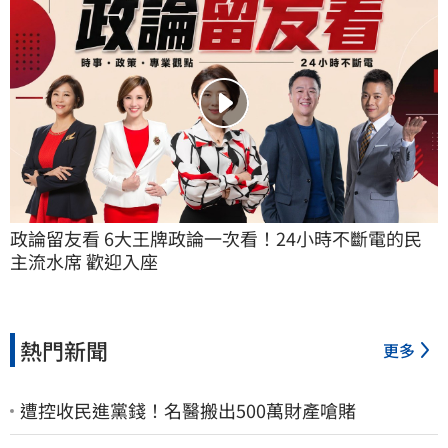
政論留友看 6大王牌政論一次看！24小時不斷電的民
主流水席 歡迎入座
熱門新聞
更多
遭控收民進黨錢！名醫搬出500萬財產嗆賭