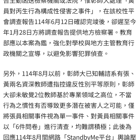
告主動函送檢察機關或法院，惟彰師大處理「黃
員對丙生行為構成性侵害之事件」，在該校性平
會調查報告114年6月12日確認完竣後，卻遲至今
年1月28日方將調查報告提供地方檢察署。教育
部應以本案為鑑，強化對學校與地方主管教育行
政機關之宣導，以避免影響犯罪偵查。
另外，114年8月以前，彰師大已知輔諮系有張、
黃兩名資深教師遭指控違反性別平等原則，彰師
大卻未敏覺2位教師基於專業領域之高位，不當
行為之慣性有否導致更多潛在被害人之可能，僅
將張員相關事件視為單一事件、對黃員相關事件
以「6件問卷」進行清查，均難謂積極；此後為
回應114年8月間網路「StandbyMe平台」輿論壓