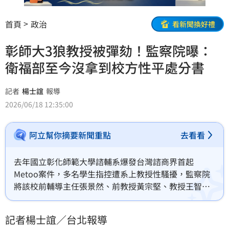
首頁
政治
看新聞換好禮
彰師大3狼教授被彈劾！監察院曝：
衛福部至今沒拿到校方性平處分書
記者
楊士誼
報導
2026/06/18 12:35:00
阿立幫你摘要新聞重點
去看看
去年國立彰化師範大學諮輔系爆發台灣諮商界首起
Metoo案件，多名學生指控遭系上教授性騷擾，監察院
將該校前輔導主任張景然、前教授黃宗堅、教授王智弘
三人全票彈劾通過。監察委員紀惠容、葉大華今（18）
日再指出，校方遲至今年1月28日才將調查報告提供地
記者楊士誼／台北報導
檢署，且已知張、黃被指控，但無積極清查，且衛福部