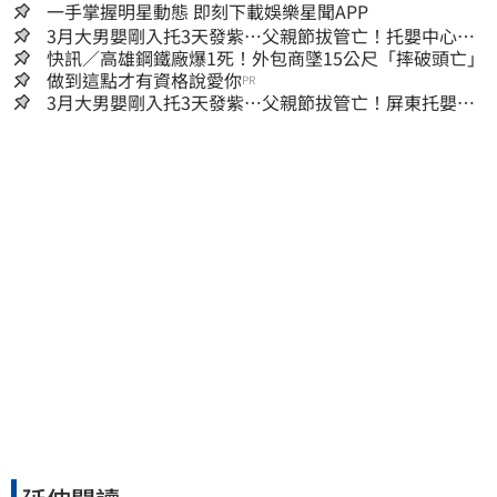
一手掌握明星動態 即刻下載娛樂星聞APP
3月大男嬰剛入托3天發紫…父親節拔管亡！托嬰中心回9
字
快訊／高雄鋼鐵廠爆1死！外包商墜15公尺「摔破頭亡」
做到這點才有資格說愛你
PR
3月大男嬰剛入托3天發紫…父親節拔管亡！屏東托嬰中
心回9字