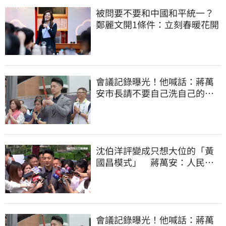
被問要不要和中國和平統一？
鄭麗文開1條件：立刻春暖花開
會議記錄曝光！他喊話：蔣萬
安市長請不要自己洗自己的記
憶好嗎？
沈伯洋評變成只想大位的「黃
國昌模式」 蔣萬安：人民受
不了民進黨
會議記錄曝光！他喊話：蔣萬