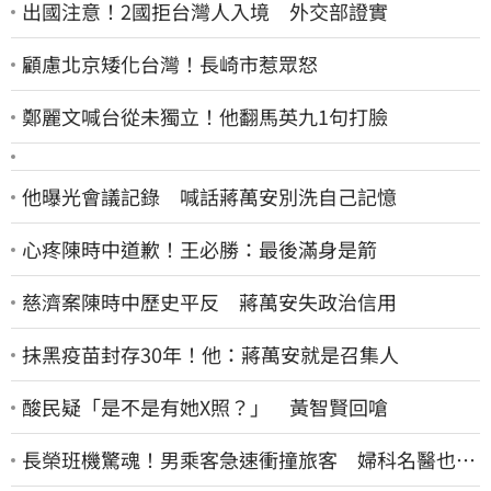
出國注意！2國拒台灣人入境 外交部證實
顧慮北京矮化台灣！長崎市惹眾怒
鄭麗文喊台從未獨立！他翻馬英九1句打臉
他曝光會議記錄 喊話蔣萬安別洗自己記憶
心疼陳時中道歉！王必勝：最後滿身是箭
慈濟案陳時中歷史平反 蔣萬安失政治信用
抹黑疫苗封存30年！他：蔣萬安就是召集人
酸民疑「是不是有她X照？」 黃智賢回嗆
長榮班機驚魂！男乘客急速衝撞旅客 婦科名醫也掛
彩：全機卡半小時