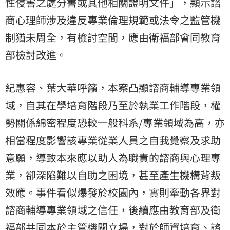
性侵害之處分書或其他相關證明文件」，顯示諮
商心理師涉及違反專業倫理規範或法令之監管機
制猶未周全，有檢討空間，應由衛福部會同教育
部檢討改進。
紀惠容、葉大華呼籲，本案凸顯諮商輔導專業領
域，自其在學培育階段乃至於執業工作階段，權
勢關係綿密程度恐較一般科系/專業領域為高，亦
相當程度影響該專業從業人員之自我覺察及求助
意願，導致本來應以助人為職責的諮商與心理專
業，卻深陷難以自助之困境，甚至產生機構背叛
效應。事件看似爆發於校園內，實則牽動各界對
諮商輔導專業領域之信任，後續應由教育部及衛
福部共同本於主管機關立場，對於師資培育、諮