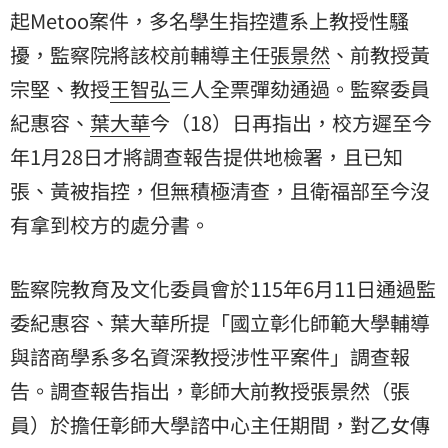
起Metoo案件，多名學生指控遭系上教授性騷
擾，監察院將該校前輔導主任
張景然
、前教授
黃
宗堅
、教授
王智弘
三人全票彈劾通過。監察委員
紀惠容
、
葉大華
今（18）日再指出，校方遲至今
年1月28日才將調查報告提供地檢署，且已知
張、黃被指控，但無積極清查，且衛福部至今沒
有拿到校方的處分書。
監察院教育及文化委員會於115年6月11日通過監
委紀惠容、葉大華所提「國立彰化師範大學輔導
與諮商學系多名資深教授涉性平案件」調查報
告。調查報告指出，彰師大前教授張景然（張
員）於擔任彰師大學諮中心主任期間，對乙女傳