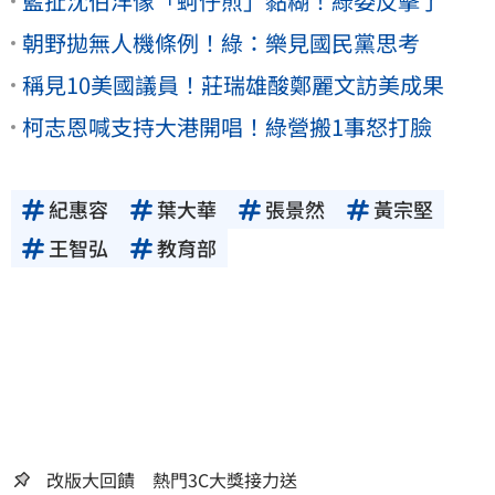
藍扯沈伯洋像「蚵仔煎」黏糊！綠委反擊了
朝野拋無人機條例！綠：樂見國民黨思考
稱見10美國議員！莊瑞雄酸鄭麗文訪美成果
柯志恩喊支持大港開唱！綠營搬1事怒打臉
紀惠容
葉大華
張景然
黃宗堅
王智弘
教育部
改版大回饋 熱門3C大獎接力送