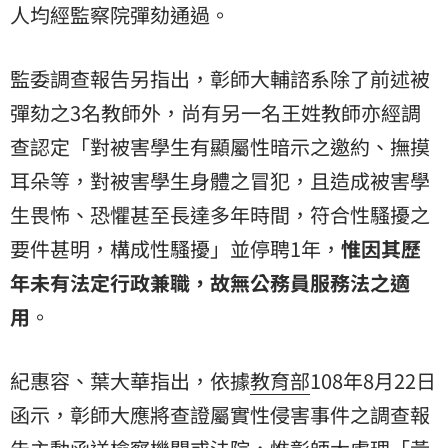
人均經監察院彈劾通過。
監委調查報告另指出，彰師大輔諮系除了前述被
彈劾之3名教師外，尚有另一名王姓教師亦經調
查認定「對被害學生有顯屬性暗示之邀約、撫摸
耳朵等，對被害學生身體之冒犯，且造成被害學
生畏怖、恐懼甚至長達多年時間，符合性騷擾之
要件甚明，構成性騷擾」並停聘1年，
惟因其歷
年未有法定行政兼職，故無公務員服務法之適
用
。
紀惠容、葉大華指出，依據
教育部
108年8月22日
函示，彰師大應將查證屬實性侵害事件之調查報