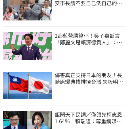
安市長請不要自己洗自己的記
憶好嗎？
2都藍營勝算小！吳子嘉斷言
「鄭麗文是賴清德貴人」：保
送2028連任總統
傷害真正支持日本的朋友！長
崎原爆典禮排擠台灣 矢板明夫
怒了
鉅聞天下民調／僅領先柯志恩
1.64％ 賴瑞隆：尊重網媒特
殊調查方式