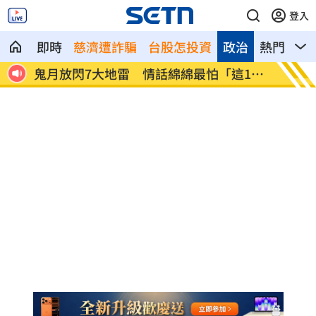
登入
即時
慈濟遭詐騙
台股怎投資
政治
熱門
影
演惡
鬼月放閃7大地雷 情話綿綿最怕「這1
摸胸涉
字」