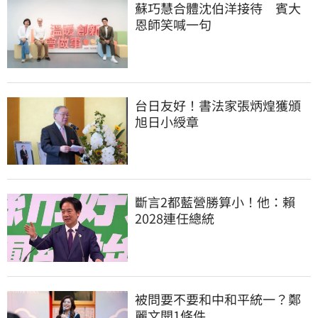
蘇巧慧合體沈伯洋接待　賓大
恩師笑喊一句
台日友好！書法家張炳煌獲頒
旭日小綬章
斷言2都藍營勝算小！他：賴
2028連任總統
被問要不要和中和平統一？鄭
麗文開1條件