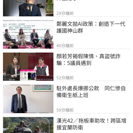
29分鐘前
鄭麗文拋AI政策：創造下一代
護國神山群
40分鐘前
顏若芳揭假陳情、真盜號詐
騙：5議員遇到
52分鐘前
駐外處長爆挪公款　同仁慘自
備衛生紙上班
59分鐘前
漢光42／拖板車助攻！跨區增
援宜蘭防衛