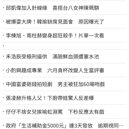
邱凱偉加入針線緣 喜搭台八女神陳珮騏
被爆耍大牌！韓瑜缺席見面會 原因曝光了
李棟旭、南柱赫變身超狂殺手！片單一次看
禾浩辰受極刑逼供 滿臉鮮血頭遭塞水池
小酌興趣成專業 六月貪杯改變人生當評審
中國富婆砸錢拍短劇 男主被狂加60場吻戲
張凌赫升格人父！下廚帶娃驚人反差曝
仔仔不捨女兒挨喻虹淵罵 下秒反應太有戲
政府「生活補助金5000元」連3天發放 逾期視同放