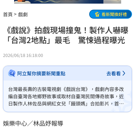
首頁
戲劇
看新聞換好禮
《戲說》拍戲現場撞鬼！製作人嚇曝
「台灣2地點」最毛 驚悚過程曝光
2026/06/18 16:18:00
阿立幫你摘要新聞重點
去看看
台灣最長壽的古裝電視劇《戲說台灣》，戲劇內容多改
編自臺灣各地鄉野故事或取材自臺灣民間傳奇故事，近
日製作人林佐岳與網紅女兒「饅頭媽」合拍影片，首度
談到拍攝期間讓他印象深刻的靈異經歷，甚至表示，一
名具通靈體質的女演員曾當場指稱現場出現多個「靈
娛樂中心／林品妤報導
體」，引發網友熱烈討論。林品妤