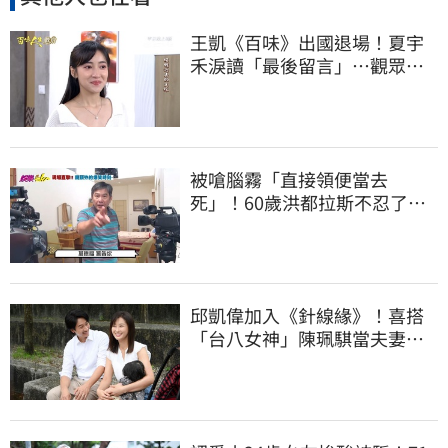
王凱《百味》出國退場！夏宇
禾淚讀「最後留言」…觀眾全
鼻酸：不是演的
被嗆腦霧「直接領便當去
死」！60歲洪都拉斯不忍了
親上火線回覆ㅤ
邱凱偉加入《針線緣》！喜搭
「台八女神」陳珮騏當夫妻：
想再生個女兒