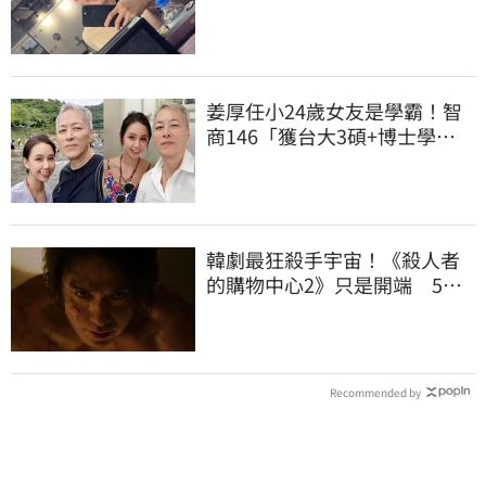
影」
姜厚任小24歲女友是學霸！智
商146「獲台大3碩+博士學
位」 超狂經歷曝
韓劇最狂殺手宇宙！《殺人者
的購物中心2》只是開端 5部
高能神劇一次看
Recommended by