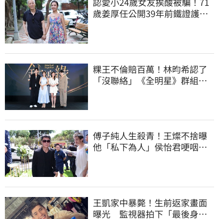
認愛小24歲女友挨酸被騙！71
歲姜厚任公開39年前鐵證護
愛：沒有這回事
粿王不倫賠百萬！林昀希認了
「沒聯絡」《全明星》群組現
況曝光
傅子純人生殺青！王燦不捨曝
他「私下為人」侯怡君哽咽告
別：不要有牽掛
王凱家中暴斃！生前返家畫面
曝光 監視器拍下「最後身