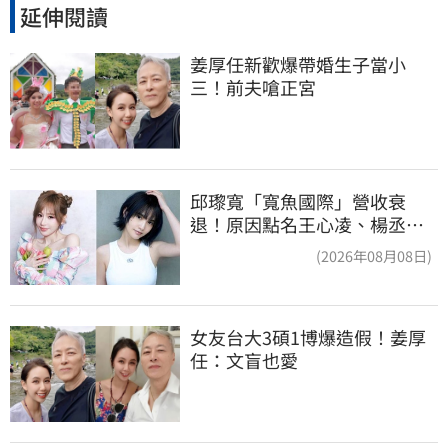
延伸閱讀
姜厚任新歡爆帶婚生子當小
三！前夫嗆正宮
邱瓈寬「寬魚國際」營收衰
退！原因點名王心凌、楊丞琳
網笑翻：太誠實
(2026年08月08日)
女友台大3碩1博爆造假！姜厚
任：文盲也愛