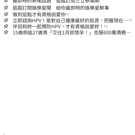
最即時的新聞話題 追蹤訂閱三立新聞網
追蹤訂閱娛樂星聞 給你最即時的娛樂星鮮事
做到這點才有資格說愛你
PR
立即諮詢HPV！是對自己健康最好的投資，把握現在不
PR
嫌晚！
伴侶和妳一起預防HPV，才有資格說愛妳！
PR
15歲倒追27歲男「交往1月就懷孕！」克服600萬債務
36歲美魔女當阿嬤了