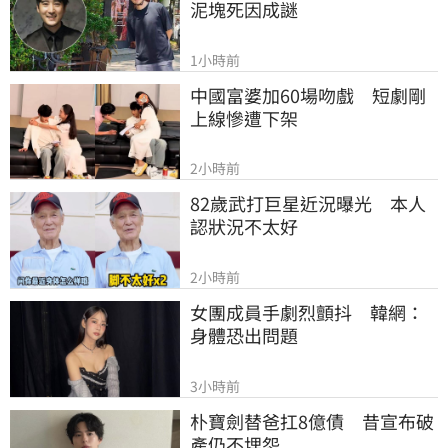
泥塊死因成謎
1小時前
中國富婆加60場吻戲　短劇剛
上線慘遭下架
2小時前
82歲武打巨星近況曝光　本人
認狀況不太好
2小時前
女團成員手劇烈顫抖　韓網：
身體恐出問題
3小時前
朴寶劍替爸扛8億債　昔宣布破
產仍不埋怨