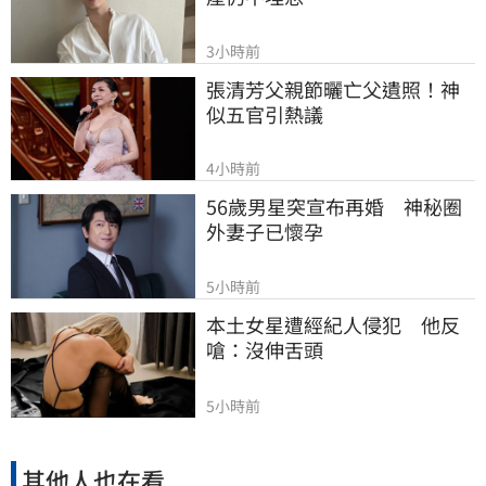
3小時前
張清芳父親節曬亡父遺照！神
似五官引熱議
4小時前
56歲男星突宣布再婚　神秘圈
外妻子已懷孕
5小時前
本土女星遭經紀人侵犯　他反
嗆：沒伸舌頭
5小時前
其他人也在看