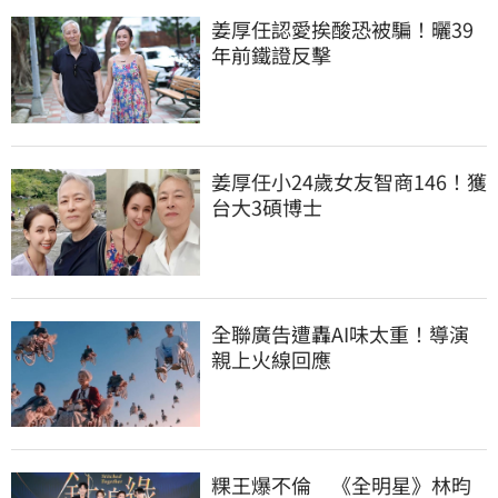
姜厚任認愛挨酸恐被騙！曬39
年前鐵證反擊
姜厚任小24歲女友智商146！獲
台大3碩博士
全聯廣告遭轟AI味太重！導演
親上火線回應
粿王爆不倫　《全明星》林昀