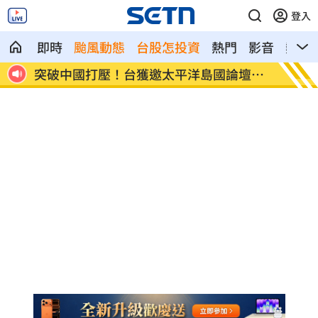
登入
即時
颱風動態
台股怎投資
熱門
影音
熱搜
批人
突破中國打壓！台獲邀太平洋島國論壇峰
地震衝
會
億