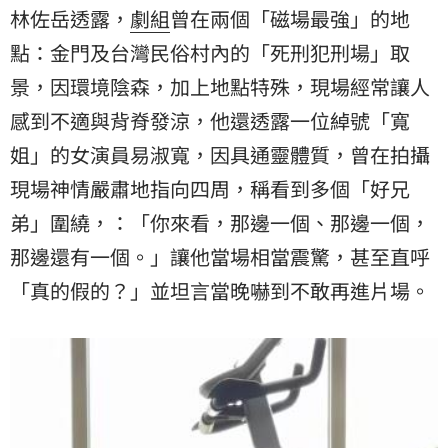
林佐岳透露，
劇組
曾在兩個「磁場最強」的地
點：金門及台灣民俗村內的「死刑犯刑場」取
景，因環境陰森，加上地點特殊，現場經常讓人
感到不適與背脊發涼，他還透露一位綽號「寬
姐」的女演員易淑寬，因具通靈體質，曾在拍攝
現場神情嚴肅地指向四周，稱看到多個「好兄
弟」圍繞，：「你來看，那邊一個、那邊一個，
那邊還有一個。」讓他當場相當震驚，甚至直呼
「真的假的？」並坦言當晚嚇到不敢再進片場。