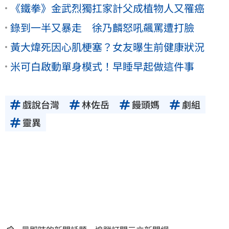
《鐵拳》金武烈獨扛家計父成植物人又罹癌
錄到一半又暴走 徐乃麟怒吼飆罵遭打臉
黃大煒死因心肌梗塞？女友曝生前健康狀況
米可白啟動單身模式！早睡早起做這件事
戲說台灣
林佐岳
饅頭媽
劇組
靈異