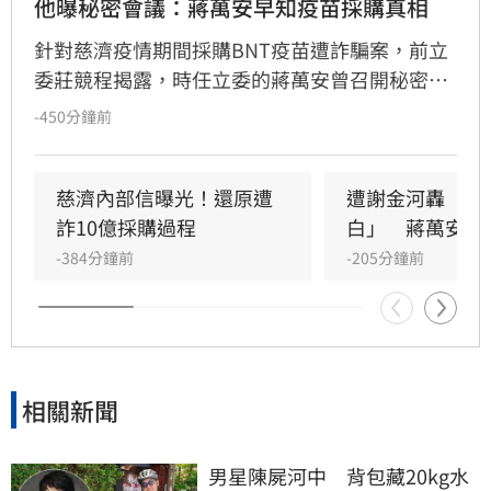
他曝秘密會議：蔣萬安早知疫苗採購真相
針對慈濟疫情期間採購BNT疫苗遭詐騙案，前立
委莊競程揭露，時任立委的蔣萬安曾召開秘密會
議，陳時中於會中詳述疫苗採購困境與國際壓
-450分鐘前
力，「在會議中，他們提不出任何足以推翻事實
的質疑」，卻在走出會議室後，刻意忽略在秘密
會議中早已知道的真相，散播政府擋疫苗的謠
慈濟內部信曝光！還原遭
遭謝金河轟「顛
言，把全民防疫變成政治攻防的工具。
詐10億採購過程
白」　蔣萬安回
-384分鐘前
-205分鐘前
相關新聞
男星陳屍河中　背包藏20kg水