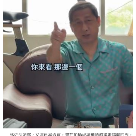
林佐岳透露，女演員易淑寬，曾在拍攝現場神情嚴肅地指向四周，