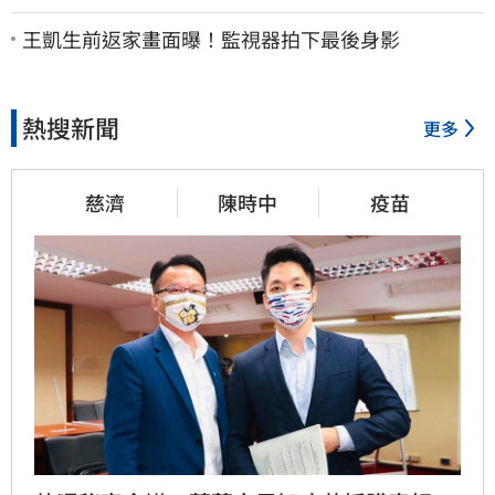
棄
王凱生前返家畫面曝！監視器拍下最後身影
熱搜新聞
更多
慈濟
陳時中
疫苗