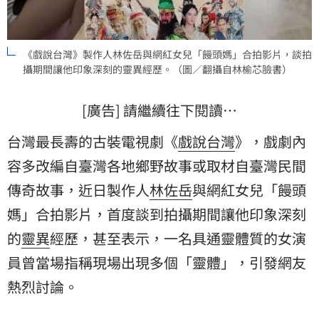
《戲說台灣》製作人林佐岳與網紅女兒「饅頭媽」合拍影片，談拍
攝期間讓他印象深刻的靈異經歷。（圖／翻攝自林榆芯臉書）
[廣告] 請繼續往下閱讀…
台灣最長壽的古裝電視劇《
戲說台灣
》，戲劇內
容多改編自臺灣各地鄉野故事或取材自臺灣民間
傳奇故事，近日製作人
林佐岳
與網紅女兒「
饅頭
媽
」合拍影片，首度談到拍攝期間讓他印象深刻
的
靈異
經歷，甚至表示，一名具通靈體質的女演
員曾當場指稱現場出現多個「靈體」，引發網友
熱烈討論。