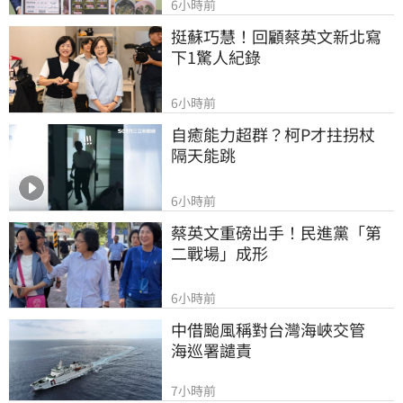
6小時前
挺蘇巧慧！回顧蔡英文新北寫
下1驚人紀錄
6小時前
自癒能力超群？柯P才拄拐杖　
隔天能跳
6小時前
蔡英文重磅出手！民進黨「第
二戰場」成形
6小時前
中借颱風稱對台灣海峽交管　
海巡署譴責
7小時前