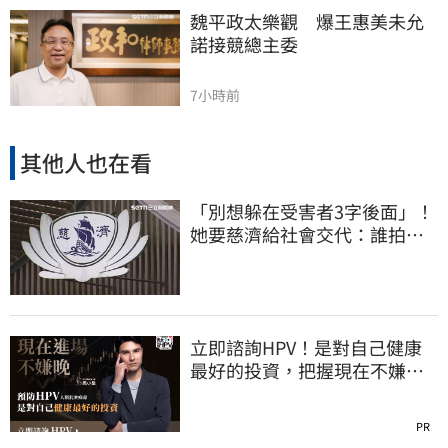
魏平政太樂觀　爆王惠美未允
諾接競總主委
7小時前
其他人也在看
「別想躲在受害者3字後面」！
她要慈濟給社會交代：誰拍板
付10.6億
立即諮詢HPV！是對自己健康
最好的投資，把握現在不嫌
晚！
PR