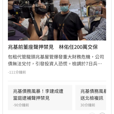
兆基前董座聲押禁見　林佑任200萬交保
包租代管龍頭兆基屋管爆發重大財務危機，公司
債無法兌付，引發投資人恐慌。檢調於7日兵分
多路搜索，約談前董事長李建成及共同創辦人林
-111分鐘前
佑任。調查指出，李建成涉嫌將2020年發行公司
債籌得的18億元資金中，挪用約7億元作為個人
私用及支付前妻開銷，涉犯侵占與背信罪，檢方
兆基債務風暴！李建成遭
兆基債務風暴！
複訊後將其當庭逮捕並聲押禁見。林佑任則以
當庭逮補聲押禁見
送北檢複訊
200萬元交保。此外，宏碁集團因發現兆基內部
-90分鐘前
30分鐘前
管理缺失，宣布法人代表李文詳辭去兆基董事長