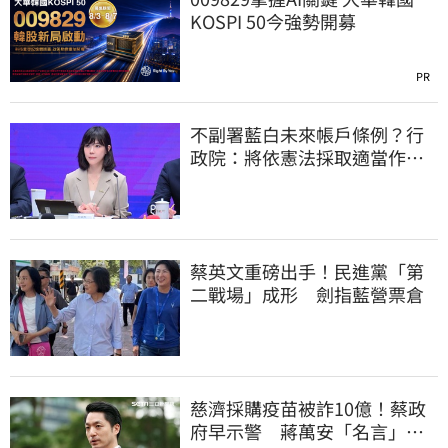
KOSPI 50今強勢開募
PR
不副署藍白未來帳戶條例？行
政院：將依憲法採取適當作
為 恪守憲政責任
蔡英文重磅出手！民進黨「第
二戰場」成形 劍指藍營票倉
慈濟採購疫苗被詐10億！蔡政
府早示警 蔣萬安「名言」翻