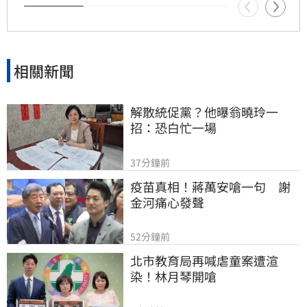
職務。
相關新聞
解散統促黨？他曝翁曉玲一
招：恐白忙一場
37分鐘前
疫苗真相！蔣萬安嗆一句　謝
金河痛心發聲
52分鐘前
北市教育局再喊虐童案遭渲
染！林月琴開嗆