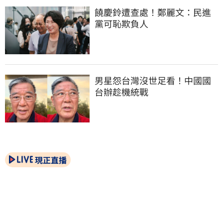
饒慶鈴遭查處！鄭麗文：民進
黨可恥欺負人
男星怨台灣沒世足看！中國國
台辦趁機統戰
現正直播