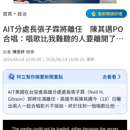
首頁
政治
看新聞換好禮
AIT分處長張子霖將離任 陳其邁PO
合唱：唱歌比我難聽的人要離開了…
記者
陳思妤
報導
2026/06/18 15:06:00
2026/06/18 18:00:16
更新
阿立幫你摘要新聞重點
去看看
AIT美國在台協會高雄分處處長張子霖（Neil H. 
Gibson）即將任滿離任，高雄市長陳其邁今（18）日曬
出兩人一起合唱影片不捨說，終於找到一個唱歌比他難
聽的，可是這個人要離開台灣了，「我在台灣還是墊
底」。
This
is
a
The media could not be loaded, either because the server
modal