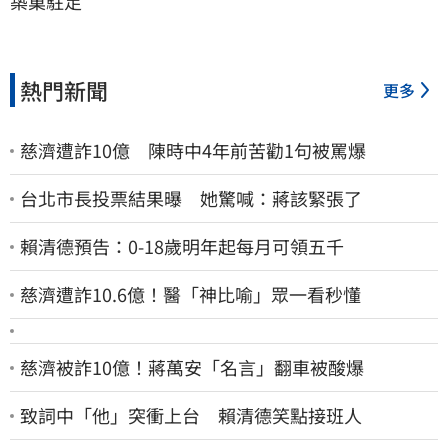
築巢駐足
熱門新聞
更多
慈濟遭詐10億 陳時中4年前苦勸1句被罵爆
台北市長投票結果曝 她驚喊：蔣該緊張了
賴清德預告：0-18歲明年起每月可領五千
慈濟遭詐10.6億！醫「神比喻」眾一看秒懂
慈濟被詐10億！蔣萬安「名言」翻車被酸爆
致詞中「他」突衝上台 賴清德笑點接班人