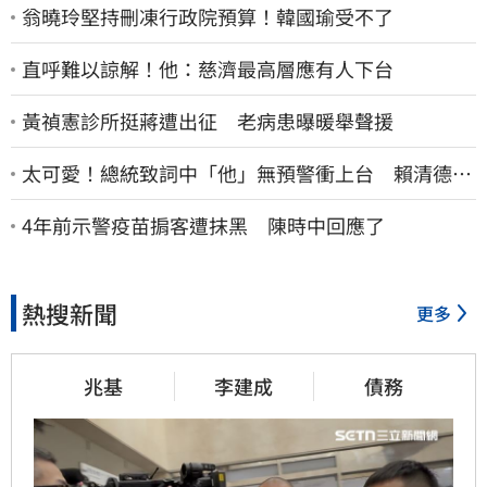
翁曉玲堅持刪凍行政院預算！韓國瑜受不了
直呼難以諒解！他：慈濟最高層應有人下台
黃禎憲診所挺蔣遭出征 老病患曝暖舉聲援
太可愛！總統致詞中「他」無預警衝上台 賴清德笑
喊：卸任再交棒給你
4年前示警疫苗掮客遭抹黑 陳時中回應了
熱搜新聞
更多
兆基
李建成
債務