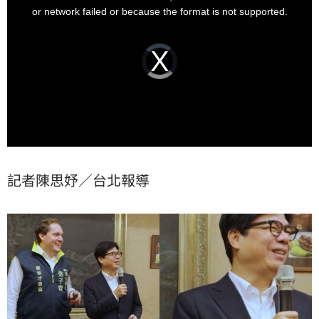
window.
or network failed or because the format is not supported.
Video
Player
is
loading.
記者陳思妤／台北報導