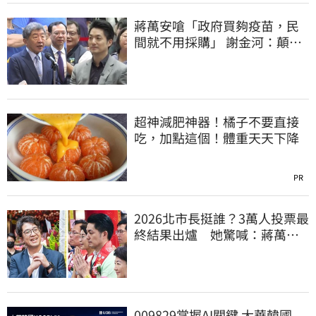
蔣萬安嗆「政府買夠疫苗，民
間就不用採購」 謝金河：顛倒
黑白令人痛心
超神減肥神器！橘子不要直接
吃，加點這個！體重天天下降
PR
2026北市長挺誰？3萬人投票最
終結果出爐 她驚喊：蔣萬安
真該緊張了
009829掌握AI關鍵 大華韓國