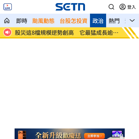
登入
即時
颱風動態
台股怎投資
政治
熱門
影音
心發
股災這8檔規模逆勢創高 它最猛成長逾
爆掛表
10%