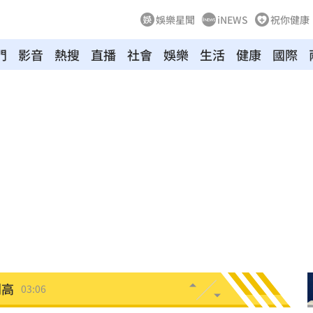
娛樂星聞
iNEWS
祝你健康
門
影音
熱搜
直播
社會
娛樂
生活
健康
國際
0%
04:20
04:17
04:04
拉鋸
03:10
分
03:08
創高
03:06