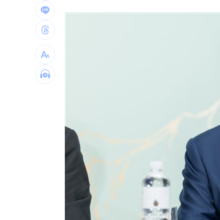
獨／海外遊學增強外語 台人夯英、美
長尾獼猴失控狂襲居民！官方追查異常
伊波拉失控！專家憂病毒恐已突變
00:23
飲料空盒找嘸地方丟 騎車咬著遭攔查
台灣彩券開獎直播中
20:31
LIVE三立+24小時直播
15:27
三立iNEWS新聞台線上直播
18:00
商場戰國來臨 台中「頂奢大道」逐漸
台彩父親節推新刮刮樂千萬頭獎超「爸
「拍片人的多重宇宙」職涯論壇9/12登