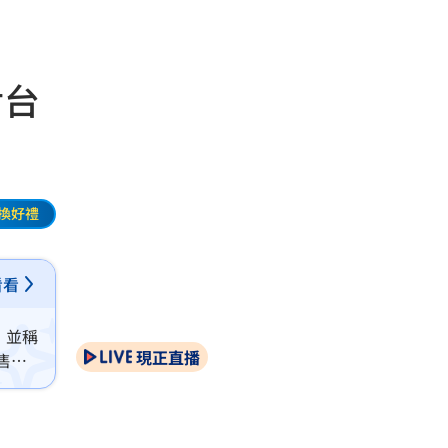
對台
換好禮
看看
，並稱
現正直播
售案
了台