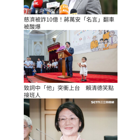
慈濟被詐10億！蔣萬安「名言」翻車
被酸爆
致詞中「他」突衝上台　賴清德笑點
接班人