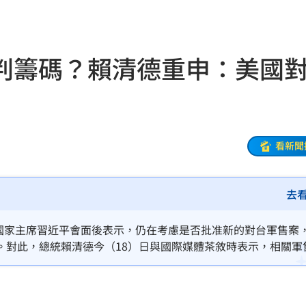
:53
報酬
01:45
判籌碼？賴清德重申：美國
！
01:20
物
01:17
！
01:03
看新聞
去
47
油
00:43
與中國國家主席習近平會面後表示，仍在考慮是否批准新的對台軍售案
。對此，總統賴清德今（18）日與國際媒體茶敘時表示，相關軍
擊
00:41
全承諾沒有改變，而川普兩個任期對台灣的軍售，基本上都滿足
。
0萬
00:36