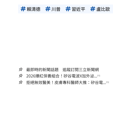
賴清德
川普
習近平
盧比歐
最即時的新聞話題 追蹤訂閱三立新聞網
2026爆紅保養組合！矽谷電波X加外泌...
PR
拒絕無效醫美！皮膚專科醫師大推：矽谷電...
PR