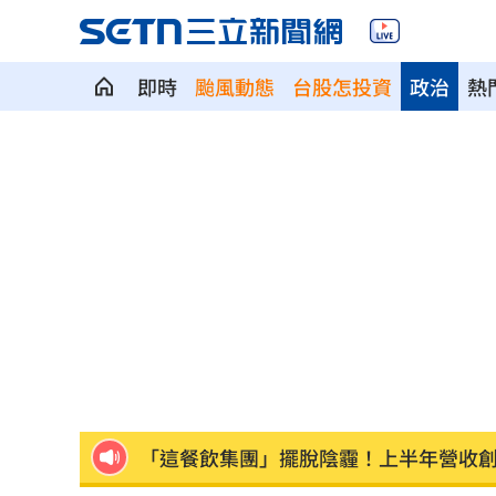
即時
颱風動態
台股怎投資
政治
熱
股災這8檔規模逆勢創高 它最猛成長逾1
爆掛表妹當小三！表姊擅貼IG下場慘了
半導體與綠能雙箭頭！ 「它」霸氣狂賺
華許9月升息？ING：匯市在他與戰爭間
老後離婚財產怎麼分？ 丈夫退休金拒
「這餐飲集團」擺脫陰霾！上半年營收