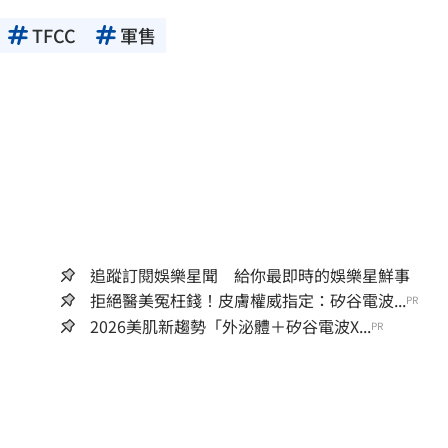
TFCC
軍售
追蹤訂閱娛樂星聞 給你最即時的娛樂星鮮事
拒絕醫美冤枉錢！皮膚權威指定：矽谷電波...
PR
2026美肌新趨勢「外泌體＋矽谷電波X...
PR