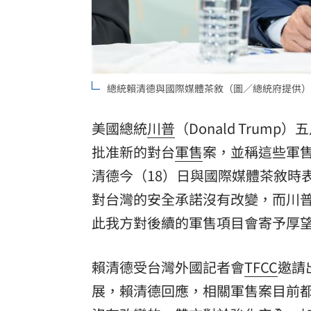
8國球員齊聚高雄 Formosa 7s掀足球
理想混蛋號召粉絲跨海追星吃美食！
18:
總統賴清德與國際媒體茶敘（圖／總統府提供）
美國總統
川普
（Donald Trum
批准新的對台
軍售
案，並稱這些軍
清德
今（18）日與國際媒體茶敘時
對台灣的安全承諾沒有改變，而川
此我方對後續的軍售項目會寄予厚
賴清德受台灣外國記者會
TFCC
邀請
展，賴清德回應，相關軍售案目前