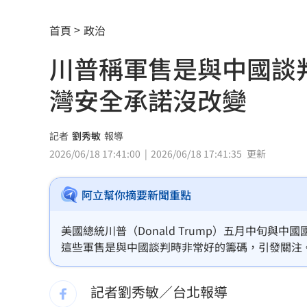
賓士S500擋浩劫！車主這話暖哭全網
01
首頁
政治
台股暴跌誰最能扛 高含金這幾檔繳正
川普稱軍售是與中國談
Q2獲利年增221% 愛普*EPS衝4.18元
灣安全承諾沒改變
宏福苑大火調查出爐！菸頭引燃施工雜
定投10年翻逾5倍 這檔吸引存股族卡位
記者
劉秀敏
報導
2026/06/18 17:41:00
2026/06/18 17:41:35
更新
新／四指齊揚！台指期飆破500點
00:48
阿立幫你摘要新聞重點
慈濟遭詐10.6億元！全款拿回解方曝
00:
稱龍蝦咬完就吐 爆李世宗要信徒喝精
美國總統川普（Donald Trump）五月中旬
這些軍售是與中國談判時非常好的籌碼，引發關注
樂天女孩淚揭往事 愛意表達障礙遭重
都在進行當中，他可以確認的是，美國對台灣的安
灣的需求，因此我方對後續的軍售項目會寄予厚望
記者劉秀敏／台北報導
一張百萬太貴！他公開高價股買法：賺3