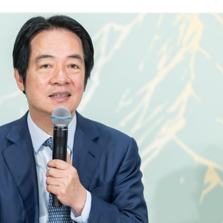
、加
00:31
原因
00:26
槓警
00:23
成形
12:00
」氣
12:00
場！
10:30