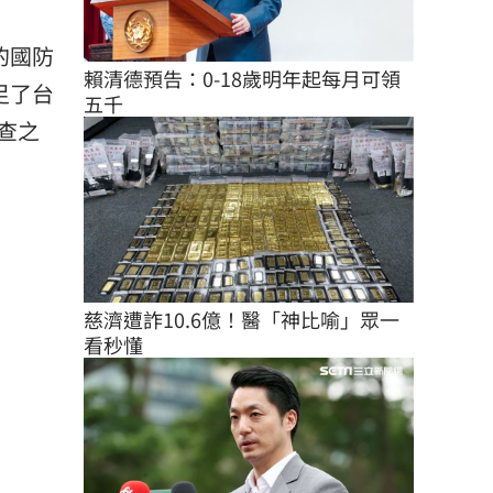
的國防
賴清德預告：0-18歲明年起每月可領
足了台
五千
查之
慈濟遭詐10.6億！醫「神比喻」眾一
看秒懂