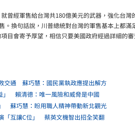
就曾經軍售給台灣共180億美元的武器，強化台灣
軍售。換句話說，川普總統對台灣的軍售基本上都滿
的項目會寄予厚望，相信只要美國政府經過詳細的審
救交通 蘇巧慧：國民黨執政應提出解方
權益」 賴清德：唯一風險和威脅是中國
」 蘇巧慧：盼用職人精神帶動新北觀光
演「互讓C位」 蔡英文機智出招全笑翻