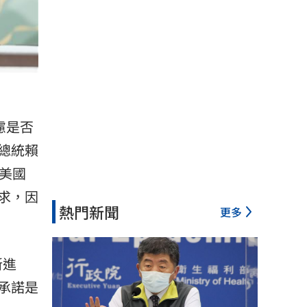
慮是否
總統
賴
美國
求，因
熱門新聞
更多
新進
承諾是