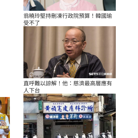
翁曉玲堅持刪凍行政院預算！韓國瑜
受不了
直呼難以諒解！他：慈濟最高層應有
人下台