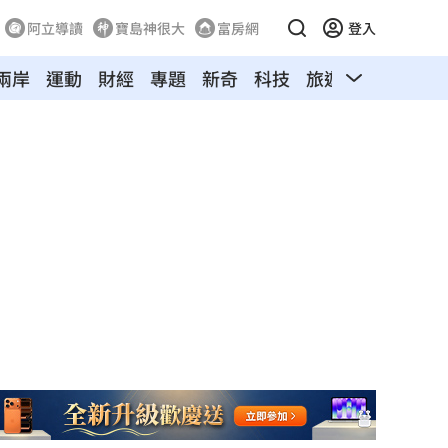
阿立導讀
寶島神很大
富房網
登入
兩岸
運動
財經
專題
新奇
科技
旅遊
汽車
寵物