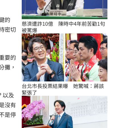
鍵的
慈濟遭詐10億　陳時中4年前苦勸1句
持密切
被罵爆
重要的
分攤，
台北市長投票結果曝　她驚喊：蔣該
緊張了
？以及
是沒有
不是停