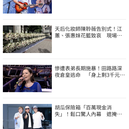
治療近況
天后化妝師陳聆薇告別式！江
蕙、張惠妹花籃致哀 現場白
色花海圍繞
慘遭表弟長期施暴！田路路深
夜倉皇逃命 「身上剩3千元」
流浪街頭
胡瓜保險箱「百萬現金消
失」！鬆口驚人內幕 遮掩滅
證遭丁柔安抓包