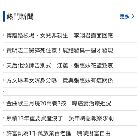
熱門新聞
更多
傳離婚檢場、女兒非親生 李翊君露面回應
黃明志二舅猝死住家！屍體發臭一週才發現
天后化妝師告別式 江蕙、張惠妹花籃致哀
方文琳準女婿身分曝 竟與張惠妹有這關係
金曲歌王月燒20萬養3孩 曝癌妻治療近況
累積13年重要資產沒了 吳申梅急報案求助
許富凱為1千萬放棄百老匯 嗨喊財富自由