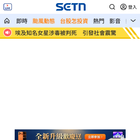
登入
即時
颱風動態
台股怎投資
熱門
影音
熱搜
看
埃及知名女星涉毒被判死 引發社會震驚
桃園聯