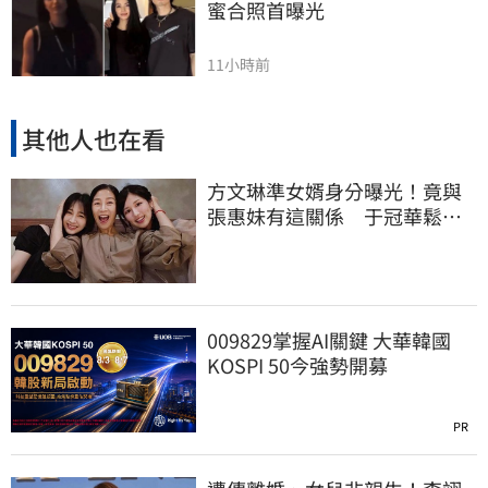
蜜合照首曝光
11小時前
其他人也在看
方文琳準女婿身分曝光！竟與
張惠妹有這關係 于冠華鬆口
真實交情
009829掌握AI關鍵 大華韓國
KOSPI 50今強勢開募
PR