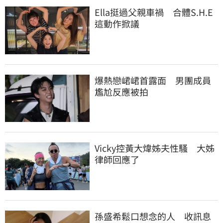
Ella挺過父親車禍　合體S.H.E
這動作掀議
爆熱戀峮峮首露面　男團成員
尷尬反應被拍
Vicky控黃大煒姊夫性騷　大姊
律師回應了
孫盛希鬆口想念的人　收訊息