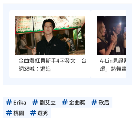
金曲爆紅貝斯手4字發文　台
A-Lin見證
網怒喊：退追
爆」熱舞畫面
Erika
劉艾立
金曲獎
歌后
桃園
選秀