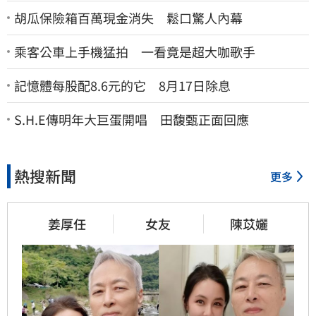
胡瓜保險箱百萬現金消失 鬆口驚人內幕
乘客公車上手機猛拍 一看竟是超大咖歌手
記憶體每股配8.6元的它 8月17日除息
S.H.E傳明年大巨蛋開唱 田馥甄正面回應
熱搜新聞
更多
姜厚任
女友
陳苡孋