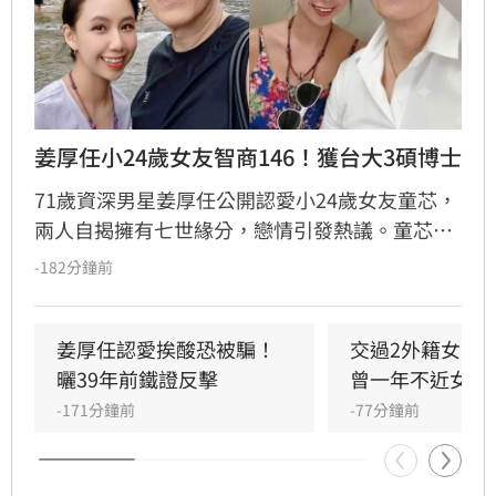
姜厚任小24歲女友智商146！獲台大3碩博士
71歲資深男星姜厚任公開認愛小24歲女友童芯，
兩人自揭擁有七世緣分，戀情引發熱議。童芯被
譽為全方位學霸，擁有146高智商，不僅取得台
-182分鐘前
大三個碩士與博士學位，更曾在美擔任科技研究
員18年。姜厚任因惜才擔任其事業集團總裁，協
助管理跨領域資源，讓童芯專注研發。童芯除學
姜厚任認愛挨酸恐被騙！
交過2外籍女友
術成就外，還具備特殊靈性體驗，曾在廟宇創下
曬39年前鐵證反擊
曾一年不近女色
連續擲出42個聖筊的奇蹟。兩人超越傳統男女情
-171分鐘前
-77分鐘前
愛，以理性思維與能力互補模式，共同經營科
技、文化與農業事業，展開跨越世紀的合作使