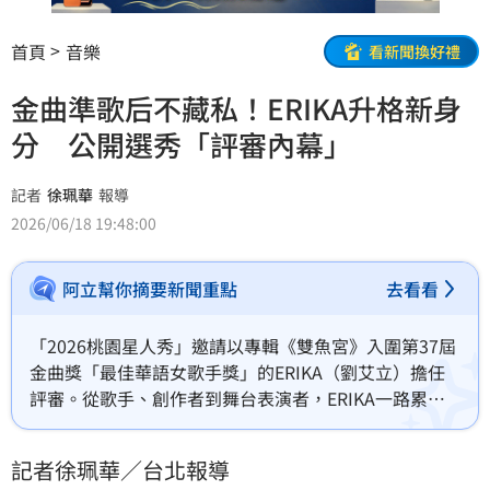
首頁
音樂
看新聞換好禮
金曲準歌后不藏私！ERIKA升格新身
分 公開選秀「評審內幕」
記者
徐珮華
報導
2026/06/18 19:48:00
阿立幫你摘要新聞重點
去看看
「2026桃園星人秀」邀請以專輯《雙魚宮》入圍第37屆
金曲獎「最佳華語女歌手獎」的ERIKA（劉艾立）擔任
評審。從歌手、創作者到舞台表演者，ERIKA一路累積
扎實的音樂實力與舞台經驗，這次以評審身份坐在台
下，將以過來人角度給予最直接、最真誠的提醒，「把
記者徐珮華／台北報導
歌練到爛，做好所有準備，在台上才能完全投入在表演