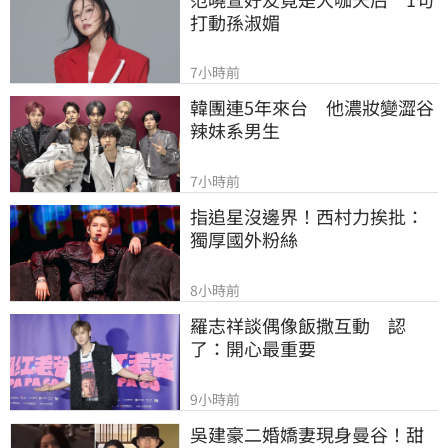
打動孫淑媚
7小時前
韓團連5年來台　他濃妝變澀谷
辣妹系男生
7小時前
指追星沒邊界！西村力挨批：
獨厚國外粉絲
8小時前
羅志祥談偶像飯撒互動　認
了：開心最重要
9小時前
吳建豪二婚嬌妻現身曼谷！甜