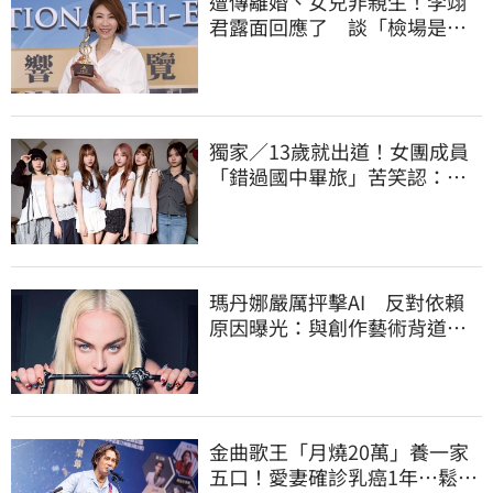
遭傳離婚、女兒非親生！李翊
君露面回應了 談「檢場是否
驗DNA」反應曝
獨家／13歲就出道！女團成員
「錯過國中畢旅」苦笑認：怕
沒人想同房
瑪丹娜嚴厲抨擊AI 反對依賴
原因曝光：與創作藝術背道而
馳
金曲歌王「月燒20萬」養一家
五口！愛妻確診乳癌1年…鬆口