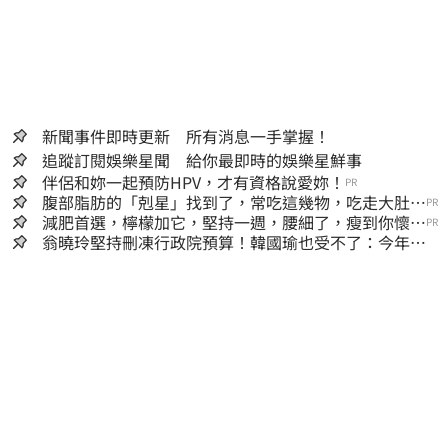
新聞事件即時更新 所有消息一手掌握！
追蹤訂閱娛樂星聞 給你最即時的娛樂星鮮事
伴侶和妳一起預防HPV，才有資格說愛妳！
PR
腹部脂肪的「剋星」找到了，常吃這幾物，吃走大肚
PR
囊，瘦出小蠻腰
減肥首選，檸檬加它，堅持一週，腰細了，瘦到你懷疑
PR
人生
翁曉玲堅持刪凍行政院預算！韓國瑜也受不了：今年剩4
個月你思考一下