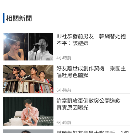
命。
相關新聞
IU社群發前男友　韓網替她抱
不平：該避嫌
4小時前
好友離世成創作契機　樂團主
唱吐黑色幽默
6小時前
許富凱攻蛋倒數突公開道歉　
真實原因曝光
6小時前
范曉萱好友竟是大咖天后　1句