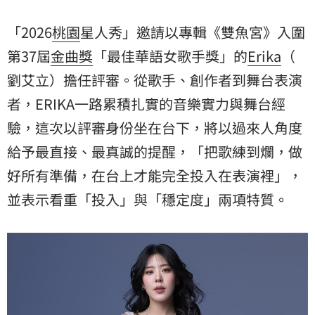
裡」，並表示看重「投入」與「穩定度」兩項特質。
「2026
桃園
星人秀」邀請以專輯《雙魚宮》入圍
第37屆
金曲獎
「最佳華語女歌手獎」的
Erika
（
劉艾立
）擔任評審。從歌手、創作者到舞台表演
者，ERIKA一路累積扎實的音樂實力與舞台經
驗，這次以評審身份坐在台下，將以過來人角度
給予最直接、最真誠的提醒，「把歌練到爛，做
好所有準備，在台上才能完全投入在表演裡」，
並表示看重「投入」與「穩定度」兩項特質。