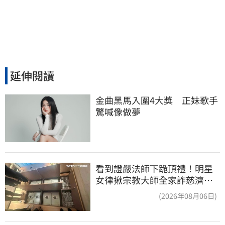
延伸閱讀
金曲黑馬入圍4大獎　正妹歌手
驚喊像做夢
看到證嚴法師下跪頂禮！明星
女律揪宗教大師全家詐慈濟…
全家爽睡黃金堆
(2026年08月06日)