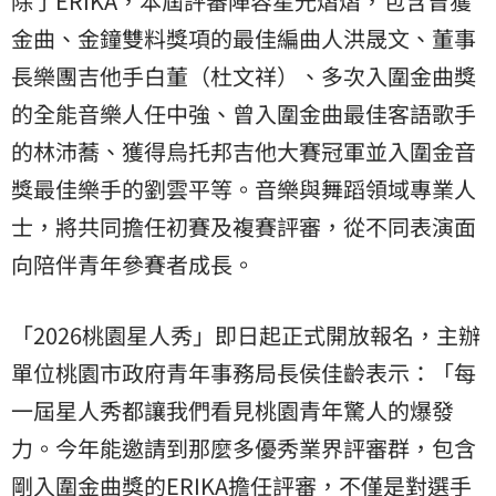
除了ERIKA，本屆評審陣容星光熠熠，包含曾獲
金曲、金鐘雙料獎項的最佳編曲人洪晟文、董事
長樂團吉他手白董（杜文祥）、多次入圍金曲獎
的全能音樂人任中強、曾入圍金曲最佳客語歌手
的林沛蕎、獲得烏托邦吉他大賽冠軍並入圍金音
獎最佳樂手的劉雲平等。音樂與舞蹈領域專業人
士，將共同擔任初賽及複賽評審，從不同表演面
向陪伴青年參賽者成長。
「2026桃園星人秀」即日起正式開放報名，主辦
單位桃園市政府青年事務局長侯佳齡表示：「每
一屆星人秀都讓我們看見桃園青年驚人的爆發
力。今年能邀請到那麼多優秀業界評審群，包含
剛入圍金曲獎的ERIKA擔任評審，不僅是對選手