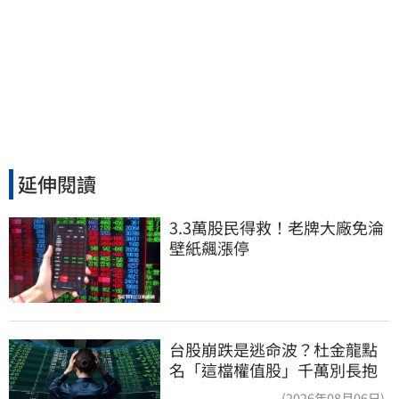
延伸閱讀
3.3萬股民得救！老牌大廠免淪
壁紙飆漲停
台股崩跌是逃命波？杜金龍點
名「這檔權值股」千萬別長抱
(2026年08月06日)