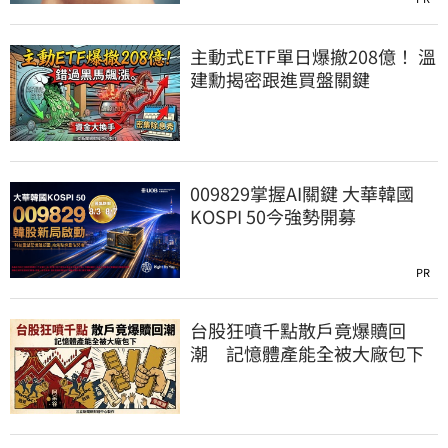
主動式ETF單日爆撤208億！ 溫
建勳揭密跟進買盤關鍵
009829掌握AI關鍵 大華韓國
KOSPI 50今強勢開募
PR
台股狂噴千點散戶竟爆贖回
潮 記憶體產能全被大廠包下