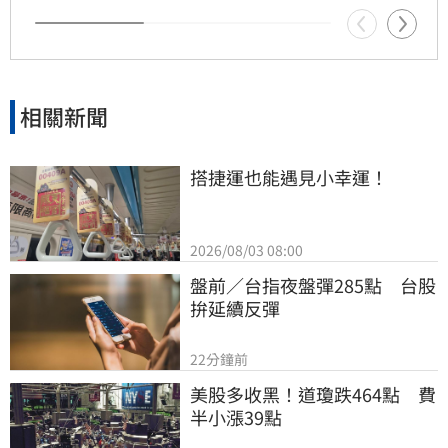
相關新聞
搭捷運也能遇見小幸運！
2026/08/03 08:00
盤前／台指夜盤彈285點　台股
拚延續反彈
22分鐘前
美股多收黑！道瓊跌464點　費
半小漲39點