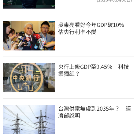
吳東亮看好今年GDP破10%　
估央行利率不變
央行上修GDP至9.45％　科技
業獨紅？
台灣供電無虞到2035年？　經
濟部說明