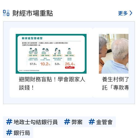
財經市場重點
更多
避開財務盲點！學會跟家人
養生村倒了怎
談錢！
託「專款專用
地政士勾結銀行員
弊案
金管會
銀行局