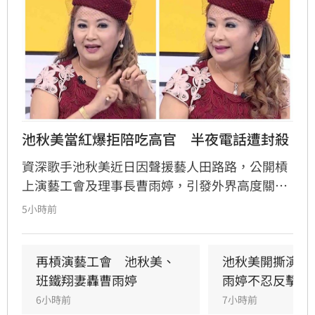
池秋美當紅爆拒陪吃高官　半夜電話遭封殺
資深歌手池秋美近日因聲援藝人田路路，公開槓
上演藝工會及理事長曹雨婷，引發外界高度關
注。池秋美過去曾以《小風帆》一曲紅遍大街小
5小時前
巷，卻在事業巔峰期因拒絕高官飯局慘遭全面封
殺。她回憶當年凌晨遭威脅，對方甚至揚言誰敢
發她通告就會斷手斷腳，導致演藝事業一落千
再槓演藝工會　池秋美、
池秋美開撕演藝
丈，從一週七天通告的當紅歌手淪為過往雲煙。
班鐵翔妻轟曹雨婷
雨婷不忍反擊了
6小時前
7小時前