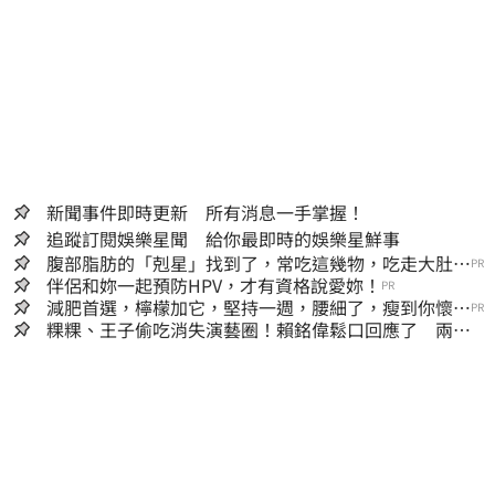
新聞事件即時更新 所有消息一手掌握！
追蹤訂閱娛樂星聞 給你最即時的娛樂星鮮事
腹部脂肪的「剋星」找到了，常吃這幾物，吃走大肚
PR
囊，瘦出小蠻腰
伴侶和妳一起預防HPV，才有資格說愛妳！
PR
減肥首選，檸檬加它，堅持一週，腰細了，瘦到你懷疑
PR
人生
粿粿、王子偷吃消失演藝圈！賴銘偉鬆口回應了 兩人
最新近況曝光