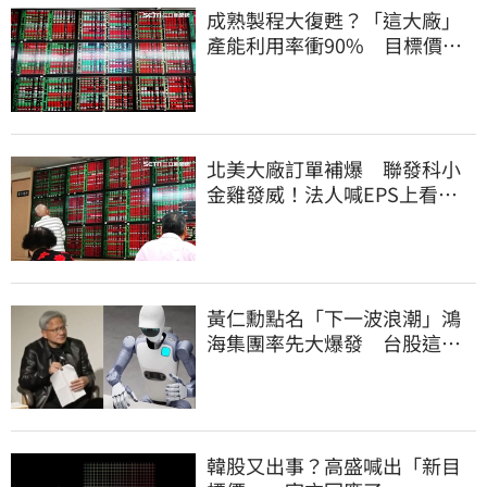
成熟製程大復甦？「這大廠」
產能利用率衝90% 目標價上
看220元
北美大廠訂單補爆 聯發科小
金雞發威！法人喊EPS上看
27.12元
黃仁勳點名「下一波浪潮」鴻
海集團率先大爆發 台股這族
群全面噴出
韓股又出事？高盛喊出「新目