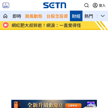
登入
即時
颱風動態
台股怎投資
財經
熱門
影音
2關鍵
網紅肥大叔猝逝！網淚：一直覺得怪
白海豚
率