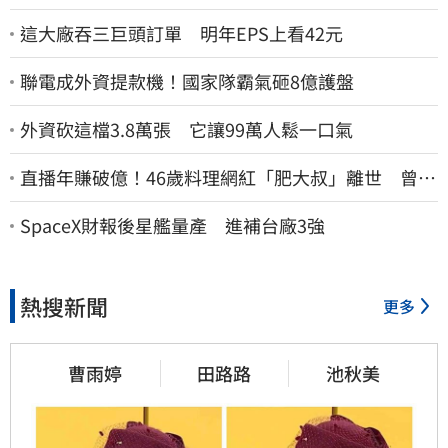
這大廠吞三巨頭訂單 明年EPS上看42元
聯電成外資提款機！國家隊霸氣砸8億護盤
外資砍這檔3.8萬張 它讓99萬人鬆一口氣
直播年賺破億！46歲料理網紅「肥大叔」離世 曾連
播17小時辛酸面曝
SpaceX財報後星艦量產 進補台廠3強
熱搜新聞
更多
曹雨婷
田路路
池秋美