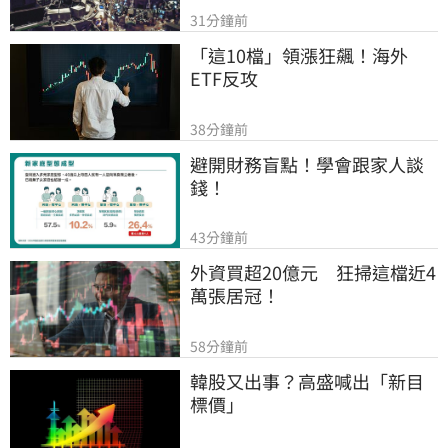
31分鐘前
「這10檔」領漲狂飆！海外
ETF反攻
38分鐘前
避開財務盲點！學會跟家人談
錢！
43分鐘前
外資買超20億元　狂掃這檔近4
萬張居冠！
58分鐘前
韓股又出事？高盛喊出「新目
標價」