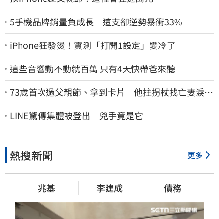
5手機品牌銷量負成長 這支卻逆勢暴衝33%
iPhone狂發燙！實測「打開1設定」變冷了
這些音響動不動就百萬 只有4天快帶爸來聽
73歲首次過父親節、拿到卡片 他拄拐杖找亡妻淚：
今天好多人來幫我慶祝
LINE驚傳集體被登出 兇手竟是它
熱搜新聞
更多
兆基
李建成
債務