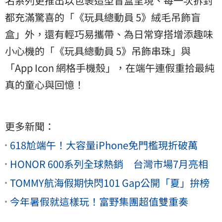
名系列更推出以包裹造型盲盒呈現、每一次拆封
都充滿驚喜的「《玩具總動員 5》絨毛吊飾盲
盒」外，還有輕巧易攜帶、為日常穿搭增添趣味
小心機的「《玩具總動員 5》吊飾串珠」與
「App Icon 網格手機殼」，在端午連假重拾最純
真的童心與回憶！
更多新聞：
618尬端午！大容量iPhone免門檻現折破萬
HONOR 600系列全球熱銷 台灣市場7月亮相
TOMMY航海假期快閃101 Gap公開「夏」拚榜
今年暑假就這樣玩！富野集團超值雙重奏