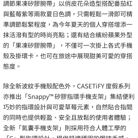
調節果凍矽膠腕帶」以俏皮花朵造型搭配番茄紅
與藍莓紫等兩款夏日色調，只需輕鬆一滑即可精
準調節鬆緊程度，為今年夏天的個人穿搭增添一
抹活潑有型的時尚亮點；還有結合繽紛蘋果外型
的「果凍矽膠腕帶」，不僅可一次掛上各式手機
殼及掛環卡，也可在旅途中展現甜美可愛的穿搭
態度。
除全新波紋手機殼配色外，CASETiFY 度假系列
亦推出「Snappy™ 矽膠指環手機支架」集結便利
巧妙的指環設計與可愛草莓元素，自然貼合指間
的同時也提供輕盈、安全且放鬆的使用者體驗；
全新「氣囊手機支架」則採用符合人體工學的