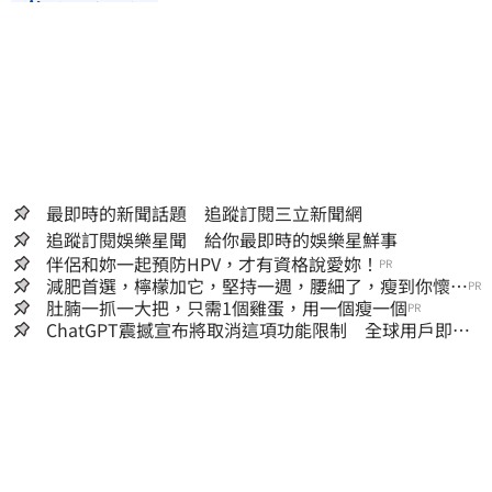
我獨自升級
最即時的新聞話題 追蹤訂閱三立新聞網
追蹤訂閱娛樂星聞 給你最即時的娛樂星鮮事
伴侶和妳一起預防HPV，才有資格說愛妳！
PR
減肥首選，檸檬加它，堅持一週，腰細了，瘦到你懷疑
PR
人生
肚腩一抓一大把，只需1個雞蛋，用一個瘦一個
PR
ChatGPT震撼宣布將取消這項功能限制 全球用戶即刻
起「免費」用到飽