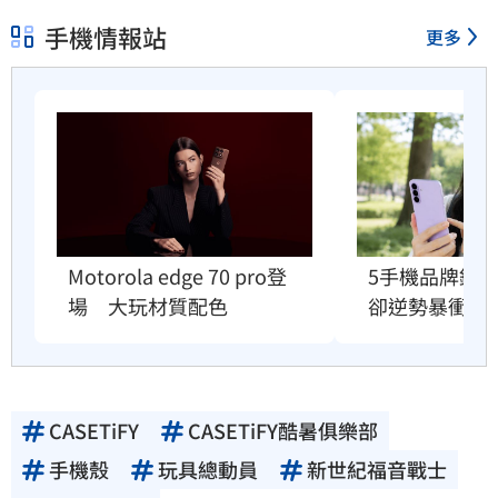
手機情報站
更多
5手機品牌銷
Motorola edge 70 pro登
卻逆勢暴衝33
場　大玩材質配色
CASETiFY
CASETiFY酷暑俱樂部
手機殼
玩具總動員
新世紀福音戰士