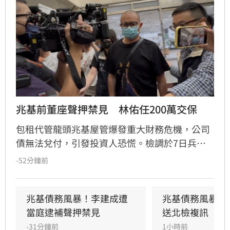
兆基前董座聲押禁見　林佑任200萬交保
包租代管龍頭兆基屋管爆發重大財務危機，公司
債無法兌付，引發投資人恐慌。檢調於7日兵分
多路搜索，約談前董事長李建成及共同創辦人林
-52分鐘前
佑任。調查指出，李建成涉嫌將2020年發行公司
債籌得的18億元資金中，挪用約7億元作為個人
私用及支付前妻開銷，涉犯侵占與背信罪，檢方
兆基債務風暴！李建成遭
兆基債務風暴！
複訊後將其當庭逮捕並聲押禁見。林佑任則以
當庭逮補聲押禁見
送北檢複訊
200萬元交保。此外，宏碁集團因發現兆基內部
-31分鐘前
1小時前