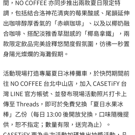
間，NO COFFEE 亦同步推出兩款夏日限定特
調，包括結合洛神花清爽的莓果酸感、尾韻延伸
出咖啡醇厚香氣的「赤嶼珈琲」、以及以椰奶融
合咖啡、搭配淡雅香草甜感的「椰島拿鐵」，兩
款限定飲品完美詮釋悠閒度假氛圍，彷彿一秒置
身陽光燦爛的海灘假期。
活動現場打造專屬夏日冰棒攤車，於快閃期間前
往 NO COFFEE 台北中山店，加入 CASETiFY 台
灣 LINE 官方帳號、並發布現場活動照片打卡上
傳至 Threads，即可於免費兌換「夏日水果冰
棒」乙份（每日 13:00 後開放兌換，口味隨機提
供，恕不指定；數量有限，送完為止）。
CASETiFY 更為此次活動加碼推出抽獎活動，凡