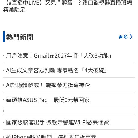
【#直播中LIVE】又見＂孵蛋＂? 路口監視器直播斑鳩
築巢駐足
熱門新聞
更多
用戶注意！Gmail在2027年將「大砍3功能」
AI生成文章容易判斷 專家點名「4大破綻」
AI記憶體發威！ 施振榮力挺這神企
華碩推ASUS Pad 最低0元帶回家
國家級駭客出手 微軟示警連Wi-Fi恐丟個資
換iPhone趁父親節！這裡省狂近萬元