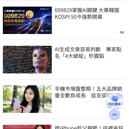
009829掌握AI關鍵 大華韓國
KOSPI 50今強勢開募
PR
AI生成文章容易判斷 專家點
名「4大破綻」秒露餡
手機市場盤整期！五大品牌銷
量全數負成長 這支卻逆勢暴
衝33%
換iPhone趁父親節！這裡省狂