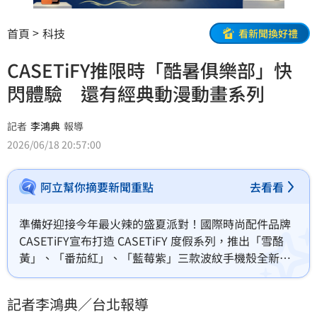
首頁
科技
看新聞換好禮
CASETiFY推限時「酷暑俱樂部」快
閃體驗 還有經典動漫動畫系列
記者
李鴻典
報導
2026/06/18 20:57:00
阿立幫你摘要新聞重點
去看看
準備好迎接今年最火辣的盛夏派對！國際時尚配件品牌 
CASETiFY宣布打造 CASETiFY 度假系列，推出「雪酪
黃」、「番茄紅」、「藍莓紫」三款波紋手機殼全新配
色，將陽光、沙灘和水果般的繽紛氛圍融入日常穿搭，
為今年的盛夏旅程注入滿滿的自信與活力；自 6 月 18 
記者李鴻典／台北報導
日至 6 月 21 日，CASETiFY 攜手潮流咖啡品牌 NO 