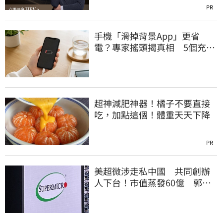
PR
手機「滑掉背景App」更省
電？專家搖頭揭真相 5個充電
習慣快改掉
超神減肥神器！橘子不要直接
吃，加點這個！體重天天下降
PR
美超微涉走私中國 共同創辦
人下台！市值蒸發60億 郭明
錤點出1危機