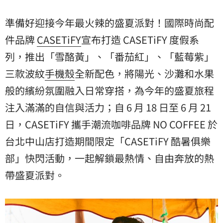
COFFEE 於台北中山店打造期間限定「CASETiFY 酷暑俱
樂部
準備好迎接今年最火辣的盛夏派對！國際時尚配
件品牌
CASETiFY
宣布打造 CASETiFY 度假系
列，推出「雪酪黃」、「番茄紅」、「藍莓紫」
三款波紋
手機殼
全新配色，將陽光、沙灘和水果
般的繽紛氛圍融入日常穿搭，為今年的盛夏旅程
注入滿滿的自信與活力；自 6 月 18 日至 6 月 21
日，CASETiFY 攜手潮流咖啡品牌 NO COFFEE 於
台北中山店打造期間限定「CASETiFY 酷暑俱樂
部」快閃活動，一起解鎖最熱情、自由奔放的熱
帶盛夏派對。