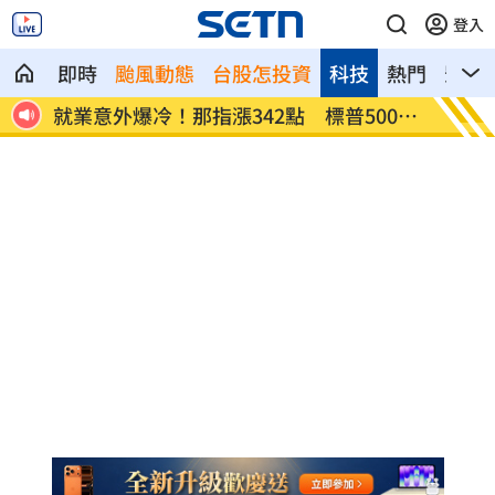
登入
即時
颱風動態
台股怎投資
科技
熱門
影音
00新
美通過制裁案！川普可課俄國商品500%
日本銀
關稅