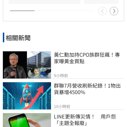
管理缺失，宣布法人代表李文詳辭去兆基董事長
職務。
相關新聞
黃仁勳加持CPO族群狂飆！專
家曝黃金買點
9小時前
群聯7月營收刷新紀錄！1物出
貨暴增4500%
10小時前
LINE更新傳災情！　用戶怨
「主題全報廢」