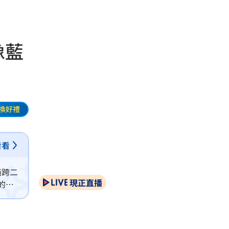
像藍
換好禮
看看
橫跨二
現正直播
的角
導