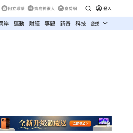
阿立導讀
寶島神很大
富房網
登入
兩岸
運動
財經
專題
新奇
科技
旅遊
汽車
寵物