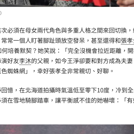
）
這次必須在母女兩代角色與多重人格之間來回切換，
，常常一個人盯著腳趾頭放空發呆，甚至還得和
張孝
如何培養默契？她笑說：「完全沒機會拉近距離，開
飾演好友
李沐
的父親，如今王淨卻要和對方成為夫妻
藍色蜘蛛網」，幸好張孝全非常親切、好聊。
回憶，在北海道拍攝時氣溫低至零下10度，冷到全
必須在雪地騎腳踏車，讓平衡感不佳的她嚇壞：「有