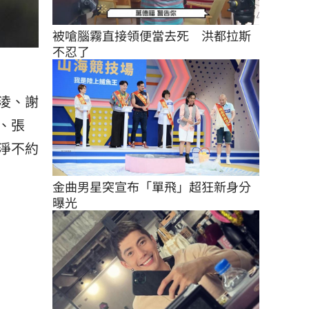
被嗆腦霧直接領便當去死　洪都拉斯
不忍了
淩、謝
、張
淨不約
金曲男星突宣布「單飛」超狂新身分
曝光