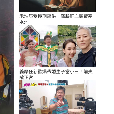
禾浩辰受極刑逼供　滿臉鮮血頭遭塞
水池
姜厚任新歡爆帶婚生子當小三！前夫
嗆正宮