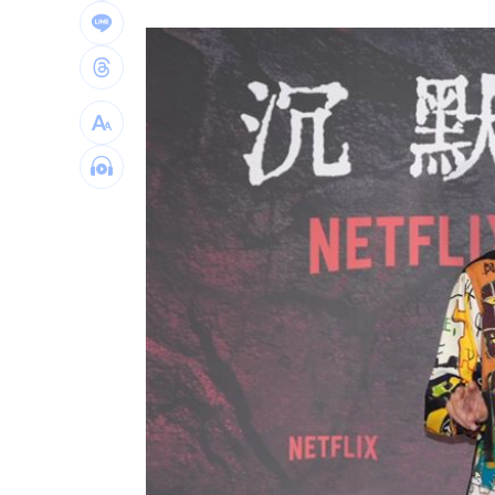
自癒能力超群？柯P才拄拐杖 隔天能跳
兆基債務風暴！李建成遭當庭逮補聲押
父逝世也不敢回家！男殺友後躲深山21
台灣彩券開獎直播中
20:31
LIVE三立+24小時直播
15:27
三立iNEWS新聞台線上直播
18:00
台彩父親節推新刮刮樂千萬頭獎超「爸
商場戰國來臨 台中「頂奢大道」逐漸
「拍片人的多重宇宙」職涯論壇9/12登
8國球員齊聚高雄 Formosa 7s掀足球