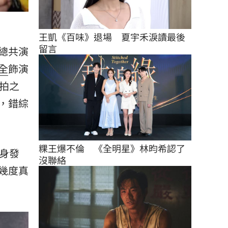
王凱《百味》退場　夏宇禾淚讀最後
留言
總共演
全
飾演
拍之
，錯綜
粿王爆不倫　《全明星》林昀希認了
身發
沒聯絡
幾度真