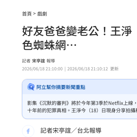
南港Lalaport鷹架坍塌！3櫃位暫停營業
首頁
戲劇
疊單計薪遭控違法 UberEats都說了
23
好友爸爸變老公！王淨
北市教育局再喊虐童案遭渲染！林月琴
色蜘蛛網…
白海豚「一路搖擺」！週末各地風雨時
兆基前董座聲押禁見 林佑任200萬交保
記者
宋亭誼
報導
2026/06/18 21:10:00
2026/06/18 21:10:12
更新
橘貓「阿咪」離家百天 主人祭20萬元
阿立幫你摘要新聞重點
跨縣市「送肉粽」碰音樂節！遊客正面
挺蘇巧慧！回顧蔡英文新北寫下1驚人紀
影集《沉默的審判》將於今年第3季於Netflix
十年前的犯罪真相。王淨今（18）日現身分享拍
勝騎士7局失2分好投 兄弟本季澄清湖
度回頭看，都覺得非常過癮。因為那段戲幾乎都在
記者宋亭誼／台北報導
大盤回神誰最猛？18檔台股ETF失土收復