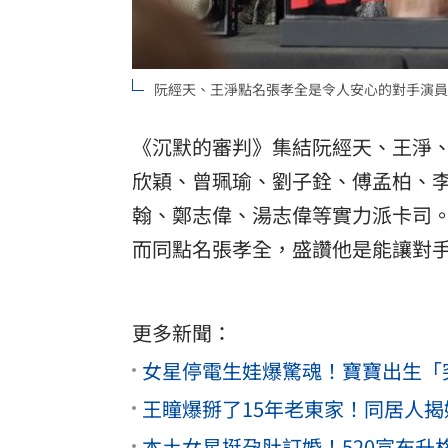
阮經天、王淨點名張孝全是令人安心的對手演員
《沉默的審判》集結阮經天、王淨
欣穎、曾珮瑜、劉子銓、傅孟柏、
翰、鄭志偉、湯志偉等實力派卡司
而同點名張孝全，盛讚他是能讓對
更多新聞：
女星停電生娃爆驚魂！寶寶出生「
王瞳爆掰了15年老東家！同居人
本土女星挺孕肚訂婚！520宣布