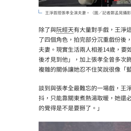
王淨首搭張孝全演夫妻。（圖／記者鄭孟晃攝影
除了與
阮經天
有大量對手戲，王淨
了四個角色，拍完部分沉重戲份後
夫妻
。現實生活兩人相差14歲，要
後才見到他」，加上張孝全曾多次
複雜的關係讓她忍不住笑說很像「
談到與張孝全最難忘的一場戲，王淨
抖，只能靠關東煮熱湯取暖，她還
的覺得是不是要掰了。」