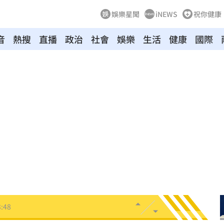
娛樂星聞
iNEWS
祝你健康
音
熱搜
直播
政治
社會
娛樂
生活
健康
國際
趨緩
00:19
懂事
00:12
打點
23:59
23:53
:48
哭了
23:36