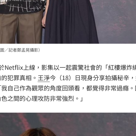
15
圖／記者鄭孟晃攝影）
於Netflix上線，影集以一起震驚社會的「紅樓爆炸
前的犯罪真相。
王淨
今（18）日現身分享拍攝秘辛
「我自己作為觀眾的角度回頭看，都覺得非常過癮。
角色之間的心理攻防非常強烈。」