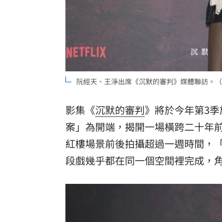
理想混蛋號召粉絲跨海追星吃美食！
18:
阮經天、王淨出席《沉默的審判》媒體聯訪。（
影集《
沉默的審判
》將於今年第3季
案」為開端，揭開一場橫跨二十年
紅樓場景前後拍攝超過一週時間，
段戲幾乎都在同一個空間裡完成，