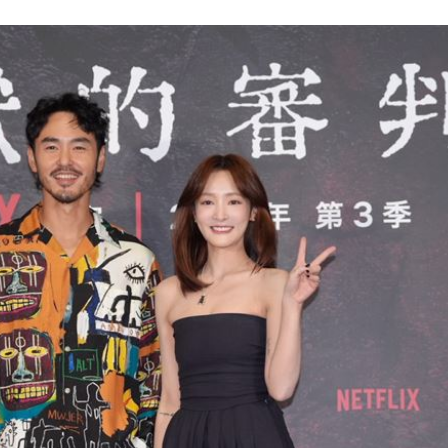
23:07
禁見
23:05
年
22:55
」氣
12:00
成形
12:00
場！
10:30
熱潮
10:00