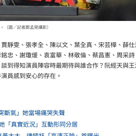
。（圖／記者鄭孟晃攝影）
、賈靜雯、張孝全、陳以文、葉全真、宋芸樺、薛仕
李銘忠、謝瓊煖、袁富華、林敬倫、蔡昌憲、周采詩
。談到得知演員陣容時最期待與誰合作？阮經天與王
手演員感到安心的存在。
突斷氣」她當場痛哭失聲
揭她「真實近況」互動形同分居
升格黃太太 律師尪「高清正臉」首曝光