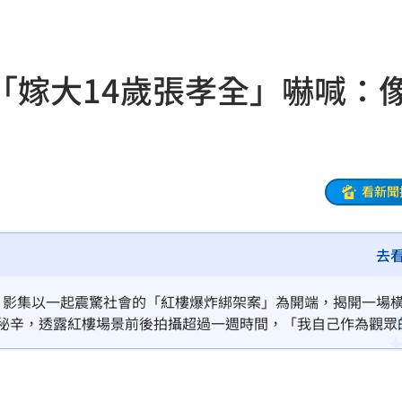
23:34
:33
「嫁大14歲張孝全」嚇喊：
開嗆
23:33
程曝
23:26
23:26
看新聞
懸賞
23:21
去
迎煞
23:21
錄
23:18
上線，影集以一起震驚社會的「紅樓爆炸綁架案」為開端，揭開一場
攝秘辛，透露紅樓場景前後拍攝超過一週時間，「我自己作為觀眾
首勝
23:15
同一個空間裡完成，角色之間的心理攻防非常強烈。」宋亭誼報
23:07