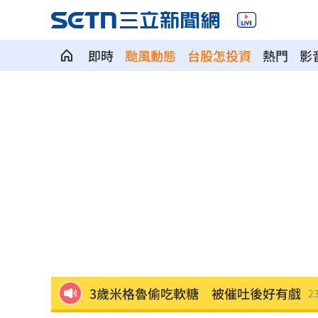
即時
颱風動態
台股怎投資
熱門
影
白海豚颱風擺盪逼近！雨到「這時」才
最遺憾童年記憶空白 禹菡：當年真不
每股配12.8元的它 Ｑ2營收曝光
00:00
連續2場安打！ 林安可掃二壘打貢獻1
歐洲避暑天堂失守！地中海熱到像溫泉
3歲米格魯偷吃軟糖 被催吐後好有戲
23
獨／北勢棒球隊穿破鞋拚冠軍 台僑看