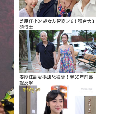
姜厚任小24歲女友智商146！獲台大3
碩博士
姜厚任認愛挨酸恐被騙！曬39年前鐵
證反擊