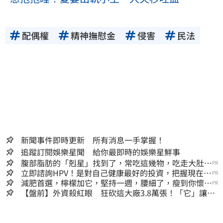
配偶權
精神撫慰金
侵害
民法
新聞事件即時更新 所有消息一手掌握！
追蹤訂閱娛樂星聞 給你最即時的娛樂星鮮事
腹部脂肪的「剋星」找到了，常吃這幾物，吃走大肚
PR
囊，瘦出小蠻腰
立即諮詢HPV！是對自己健康最好的投資，把握現在不
PR
嫌晚！
減肥首選，檸檬加它，堅持一週，腰細了，瘦到你懷疑
PR
人生
【盤前】外資殺紅眼 狂砍這大廠3.8萬張！「它」讓99
萬股東鬆一口氣