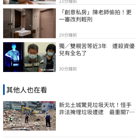
23分鐘前
「創意私房」陳老師偷拍！更
一審改判輕刑
29分鐘前
獨／雙親苦等近3年　遭殺資優
兒有全名了
30分鐘前
其他人也在看
新北土城驚見垃圾天坑！怪手
非法掩埋垃圾遭逮 最重關7年
罰1500萬