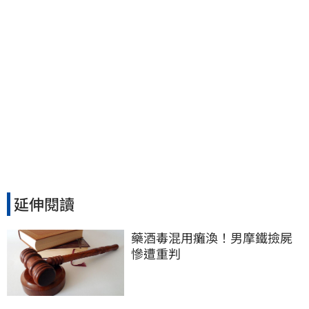
延伸閱讀
藥酒毒混用癱渙！男摩鐵撿屍
慘遭重判