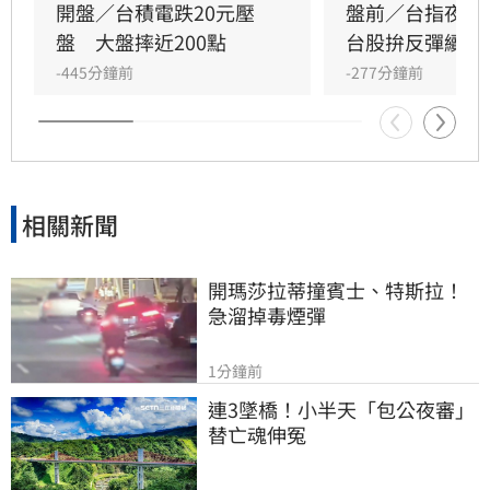
終順利出脫並獲利99.32億元，投資報酬率高達
開盤／台積電跌20元壓
盤前／台指夜盤跌
81%。其中，台積電貢獻逾77億元獲利，成為本
盤　大盤摔近200點
台股拚反彈續航
次護盤的最大功臣，展現國家隊精準的操作策略
-445分鐘前
-277分鐘前
與護盤成效，成功化解台股面臨的系統性金融
相關新聞
開瑪莎拉蒂撞賓士、特斯拉！
急溜掉毒煙彈
1分鐘前
連3墜橋！小半天「包公夜審」
替亡魂伸冤