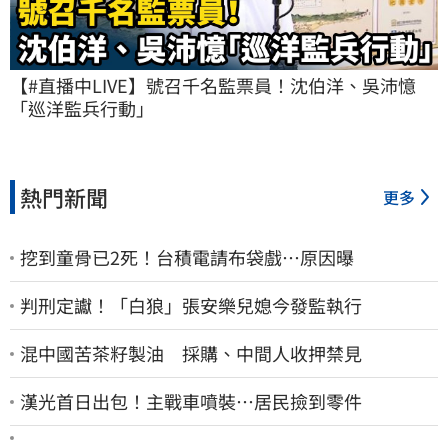
【#直播中LIVE】號召千名監票員！沈伯洋、吳沛憶
「巡洋監兵行動」
熱門新聞
更多
挖到童骨已2死！台積電請布袋戲…原因曝
判刑定讞！「白狼」張安樂兒媳今發監執行
混中國苦茶籽製油 採購、中間人收押禁見
漢光首日出包！主戰車噴裝…居民撿到零件