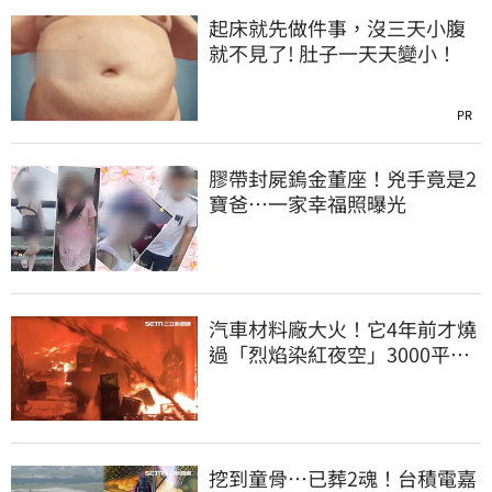
起床就先做件事，沒三天小腹
就不見了! 肚子一天天變小！
PR
膠帶封屍鎢金董座！兇手竟是2
寶爸…一家幸福照曝光
汽車材料廠大火！它4年前才燒
過「烈焰染紅夜空」3000平方
公尺燒精光
挖到童骨…已葬2魂！台積電嘉