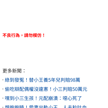
不良行為，請勿模仿！
更多新聞：
綠到發冤！替小王養5年兒判賠98萬
偷吃辯配偶權沒違憲！小三判賠50萬元
嘿到小三生孩！元配崩潰：噁心死了
想抱抱睡！愛妻出軌小王 人夫秒吐血