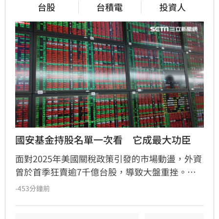
台股
台積電
投資人
國安基金持股名單一次看　它成最大功臣
面對2025年美國關稅政策引發的市場動盪，外資
曾於首季狂賣逾7千億台股，導致大盤重挫。國
安基金於4月9日啟動第9次護盤，耗時279天成功
-453分鐘前
穩定市場信心。官方最新統計顯示，國安基金投
入122.5億元買進台積電、鴻海等8檔權值股，最