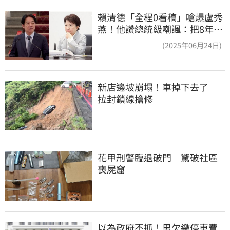
賴清德「全程0看稿」嗆爆盧秀
燕！他讚總統級嘲諷：把8年總
帳一次掀翻
(2025年06月24日)
新店邊坡崩塌！車掉下去了　
拉封鎖線搶修
花甲刑警臨退破門　驚破社區
喪屍窟
以為政府不抓！男欠繳停車費