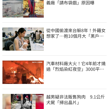
義廠「請布袋戲」原因曝
從中國偷渡來台躲8年！外籍女
想家了…抱10個月大「黑戶寶
寶」去自首
汽車材料廠大火！它4年前才燒
過「烈焰染紅夜空」3000平方
公尺燒精光
越男疑非法販售狗肉 9.1公斤
犬屍「掃出晶片」