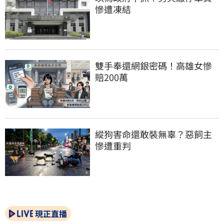
慘遭凍結
雙手奉還網銀密碼！高雄女慘
賠200萬
縱狗害命還敢裝無辜？惡飼主
慘遭重判
現正直播