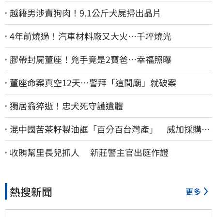
越籍男涉賣狗肉！9.1公斤犬屍掃出晶片
4年前燒過！汽車材料廠又大火…千坪燒光
膠帶封屍董座！兇手竟是2寶爸…幸福照曝
董座命案真空12天…警拜「這間廟」就破案
獨居翁猝逝！忠犬死守護遺體
混中國苦茶籽製油誆「百分百台灣產」 威加採購
員、中間人收押禁見
收賄幫里長兒抓人 新莊警主官出庭作證
熱搜新聞
更多