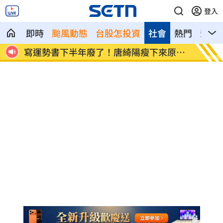
登入
即時
颱風動態
台股怎投資
社會
熱門
影音
原因
蒙特婁網賽輸給黑馬 茲韋列夫大爆冷出
永慶不
局