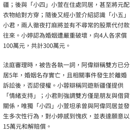
疆；後與「小四」小萱在住處同居，甚至將元配
衣物給對方穿；隨後又經小萱介紹認識「小五」
小君，兩人徹夜打麻將並有不尋常的股票代付款
往來。小婷認為婚姻遭嚴重破壞，向4人各求償
100萬元，共計300萬元。
法庭審理時，被告各執一詞，阿偉辯稱雙方已分
居5年，婚姻名存實亡，且相關事件發生於離婚
訴訟後，否認侵權。小蓉辯稱同遊新疆僅提供
「情緒支持」；小君則強調雙方僅是朋友與借貸
關係，唯獨「小四」小萱坦承曾與阿偉同居並發
生多次性行為，對小婷感到愧疚，並表達願意以
15萬元和解賠償。