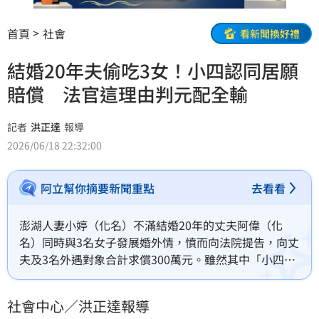
首頁
社會
看新聞換好禮
結婚20年夫偷吃3女！小四認同居願
賠償 法官這理由判元配全輸
記者
洪正達
報導
2026/06/18 22:32:00
阿立幫你摘要新聞重點
去看看
澎湖人妻小婷（化名）不滿結婚20年的丈夫阿偉（化
名）同時與3名女子發展婚外情，憤而向法院提告，向丈
夫及3名外遇對象合計求償300萬元。雖然其中「小四」
當庭認錯並表達賠償意願，但法官認定「配偶權並非法
律明文保障權利」，加上通姦已除罪化，最終判決元配
社會中心／洪正達報導
全盤皆輸，還得自行負擔全部訴訟費用。