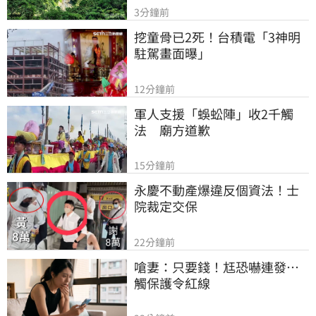
3分鐘前
挖童骨已2死！台積電「3神明
駐駕畫面曝」
12分鐘前
軍人支援「蜈蚣陣」收2千觸
法　廟方道歉
15分鐘前
永慶不動產爆違反個資法！士
院裁定交保
22分鐘前
嗆妻：只要錢！尪恐嚇連發…
觸保護令紅線