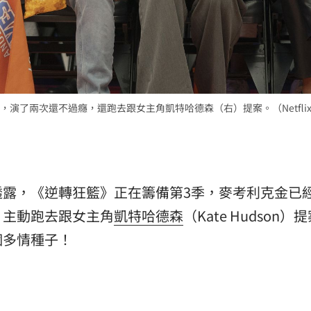
演了兩次還不過癮，還跑去跟女主角凱特哈德森（右）提案。（Netfli
透露，《逆轉狂籃》正在籌備第3季，麥考利克金已
，主動跑去跟女主角
凱特哈德森
（Kate Hudson）
個多情種子！