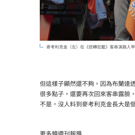
麥考利克金（左）在《逆轉狂籃》客串演路人甲，
但這樣子顯然還不夠，因為布蘭達
很多點子，還要再次回來客串露臉
不是，沒人料到麥考利克金長大是
更多鏡週刊報導