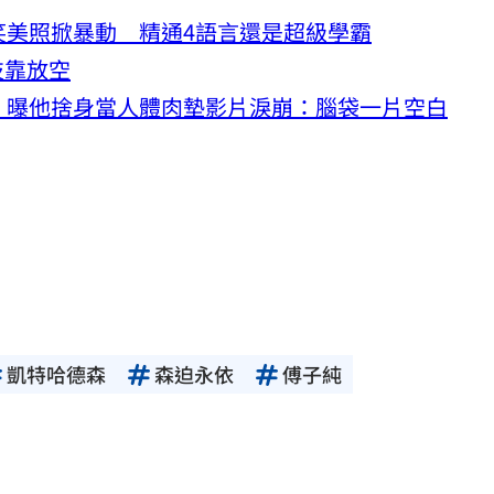
笑美照掀暴動 精通4語言還是超級學霸
技靠放空
」曝他捨身當人體肉墊影片淚崩：腦袋一片空白
凱特哈德森
森迫永依
傅子純