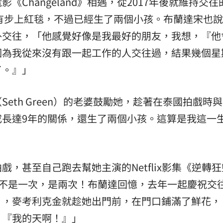
Changeland》相遇，從2017年後就維持交往
沒有步上紅毯，不過已經生了兩個小孩。布蘭達宋也
外交往，「他感覺好像是我最好的朋友，我想，『他
因為我從來沒有跟一起工作的人交往過，結果幾個星
了。』」
eth Green）的老婆鼓勵她，趁著在泰國拍戲時
成長達9年的關係，還生了兩個小孩。這算是我這一
，甚至自己跑去幫她主演的Netflix影集《逆轉
當彩蛋，不是一次，是兩次！布蘭達回憶，去年一起慶祝交
》，麥考利克金就趁她出門前，在門口鋪滿了鮮花，
，『我的天啊！』」