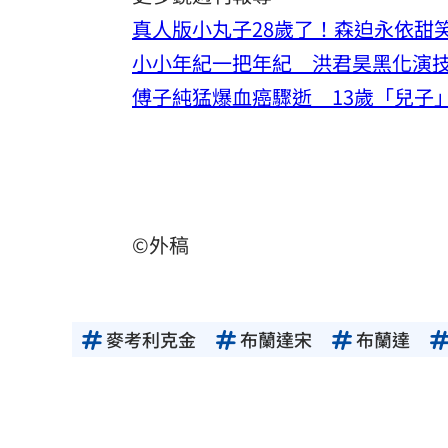
真人版小丸子28歲了！森迫永依甜
小小年紀一把年紀 洪君昊黑化演
傅子純猛爆血癌驟逝 13歲「兒子
©外稿
麥考利克金
布蘭達宋
布蘭達