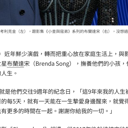
:00
11:00
考利克金（左），跟影集《小查與寇弟》系列的布蘭達宋（右），沒想過
Culkin）近年鮮少演戲，轉而把重心放在家庭生活上，與
女星
布蘭達
宋（Brenda Song），撫養他們的小孩
的人生。
日就是他們交往9週年的紀念日，「這9年來我的人生
著的每5天，就有一天能在一生摯愛身邊醒來，就覺
能有更多的時間在一起。謝謝你給我的一切。」