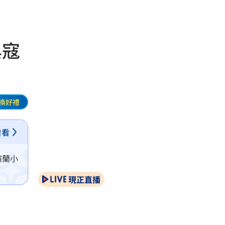
與寇
換好禮
看看
演蘭小
現正直播