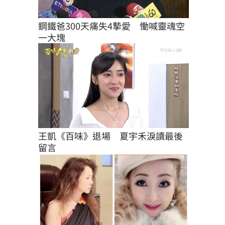
鋼鐵爸300天痛失4摯愛　慟喊靈魂空
一大塊
王凱《百味》退場　夏宇禾淚讀最後
留言