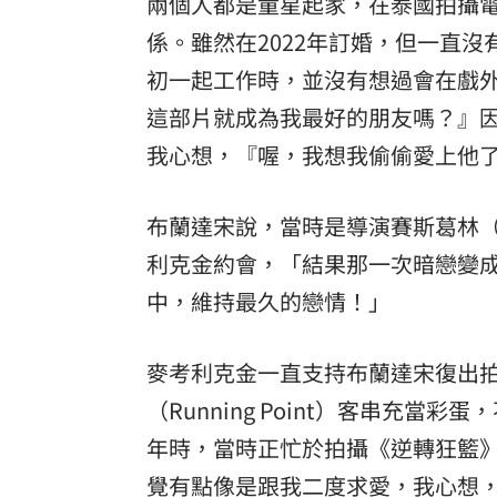
兩個人都是童星起家，在泰國拍攝電影《
係。雖然在2022年訂婚，但一直
初一起工作時，並沒有想過會在戲
這部片就成為我最好的朋友嗎？』
我心想，『喔，我想我偷偷愛上他
布蘭達宋說，當時是導演賽斯葛林（S
利克金約會，「結果那一次暗戀變
中，維持最久的戀情！」
麥考利克金一直支持布蘭達宋復出拍戲
（Running Point）客串充
年時，當時正忙於拍攝《逆轉狂籃
覺有點像是跟我二度求愛，我心想