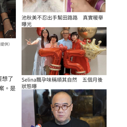
池秋美不忍出手幫田路路　真實暖舉
曝光
x提供）
經想了
Selina飄孕味稱順其自然　五個月後
狀態曝
提案。是