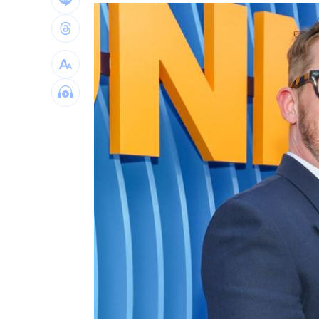
酒駕4次全罰錢了事！男第5度酒駕直接
防空演習「手機變慢30分鐘」影響一次
國巨、華新科同步走弱 它逆勢狂飆5%
台灣彩券開獎直播中
20:31
LIVE三立+24小時直播
15:27
三立iNEWS新聞台線上直播
18:00
市場到酒場料理！可果美蕃茄醬創無限
父親節送會拉筋的按摩椅 爸爸「筋歡喜
油品食安事件引關注 挑選保健食品要注