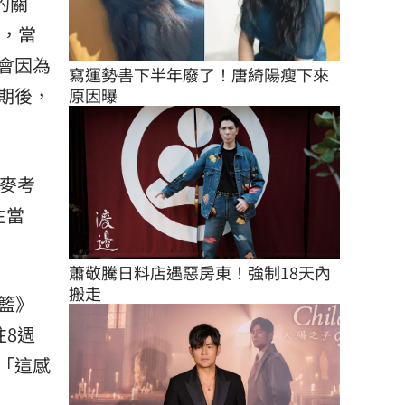
的關
說，當
會因為
寫運勢書下半年廢了！唐綺陽瘦下來
期後，
原因曝
與麥考
生當
蕭敬騰日料店遇惡房東！強制18天內
搬走
狂籃》
往8週
「這感