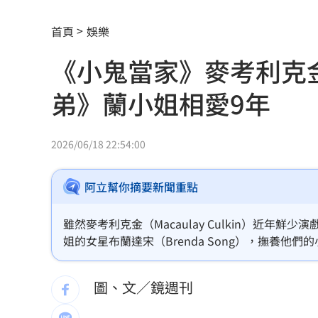
王品牛排姓名有「王、玉」龍蝦免費吃
首頁
娛樂
鄭麗文訪中要480萬！民主基金會：沒撤
《小鬼當家》麥考利克
新／水電工施工不慎！電梯井墜落重傷
弟》蘭小姐相愛9年
不靠交友軟體…難找另一半？過來人給
2026/06/18 22:54:00
龜速白海豚颱風！外圍環流影響足足48
模擬戰時護送 賴清德參演萬鈞計劃畫
阿立幫你摘要新聞重點
禾浩辰受極刑逼供 滿臉鮮血頭遭塞水
雖然麥考利克金（Macaulay Culkin）近
姐的女星布蘭達宋（Brenda Song），撫養
削弱抵抗意志！中國「癱瘓台北」3手段
李子森突「單膝下跪求婚」 杜忻恬反
圖、文／鏡週刊
48歲男星直播突亮刀自殘 滿身血畫面