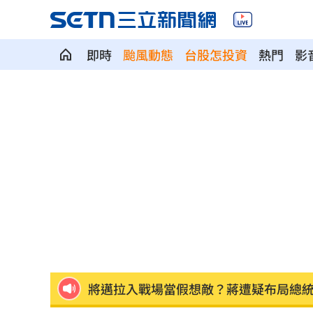
即時
颱風動態
台股怎投資
熱門
影
網喊去夏莉絲幼兒園簽名 沈伯洋回應
這大廠衝破萬元大關 第3檔萬金股誕生
薪水逼人走！35％年輕上班族想跳槽
12:
瓊斯盃賽制惹議 籃協正面回應為提升
瘦瘦針防癌？台大研究:相關癌症風險降4
將邁拉入戰場當假想敵？蔣遭疑布局總
田路路窮困 許常德開轟工會理事長曹