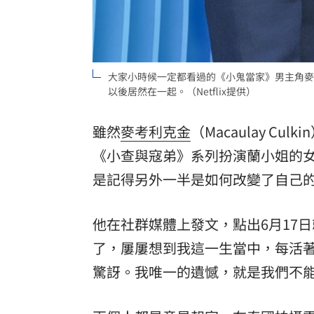
罕病博士彭士齊 輪椅上的生命覺醒！
11
酷澎「爸氣父親節」國際官方品牌齊聚
大家小時候一定都看過的《小鬼當家》男主角麥
以後居然在一起。（Netflix提供）
雖然
麥考利克金
（Macaulay 
《小查與寇弟》系列扮演蘭小姐的
是記得另外一半是如何改變了自己
他在社群媒體上發文，點出6月17
了，屢屢想到我這一生當中，每活
驚訝。我唯一的遺憾，就是我們不