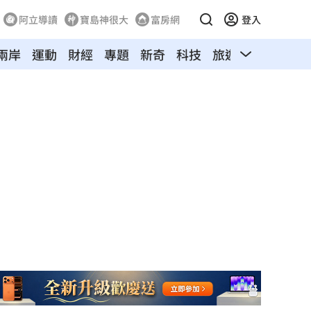
阿立導讀
寶島神很大
富房網
登入
兩岸
運動
財經
專題
新奇
科技
旅遊
汽車
寵物