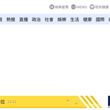
娛樂星聞
iNEWS
祝你健康
音
熱搜
直播
政治
社會
娛樂
生活
健康
國際
了
12:20
12:19
14
強度
12:12
1%
12:12
統位
12:11
雨婷
12:08