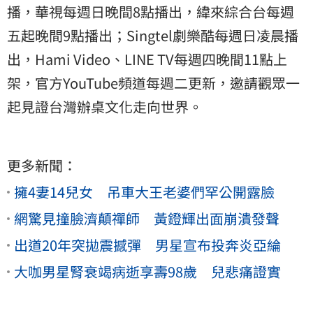
播，華視每週日晚間8點播出，緯來綜合台每週
五起晚間9點播出；Singtel劇樂酷每週日凌晨播
出，Hami Video、LINE TV每週四晚間11點上
架，官方YouTube頻道每週二更新，邀請觀眾一
起見證台灣辦桌文化走向世界。
更多新聞：
擁4妻14兒女 吊車大王老婆們罕公開露臉
網驚見撞臉濟顛禪師 黃鐙輝出面崩潰發聲
出道20年突拋震撼彈 男星宣布投奔炎亞綸
大咖男星腎衰竭病逝享壽98歲 兒悲痛證實