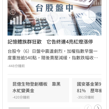
記憶體族群狂歡　它告終連4亮紅燈漲停
台股今（6）日盤中震盪劇烈，加權指數早盤一
度重挫逾540點，隨後賣壓減緩，指數跌幅收斂
至0.16%。盤面上記憶體族群表現亮眼，成為市
-448分鐘前
場焦點，其中旺宏強勢攻上漲停，群聯漲幅亦逼
近一成，帶動威剛、宇瞻、廣穎等多檔個股同步
上揚。儘管華邦電連日強勢後今日小幅拉回，但
昆億生物登創櫃板　靠黑
國安基金第9次
整體記憶體板塊買氣依舊火熱。分析師指出，在
水虻變黃金
81%　歷年績效
指數震盪整理之際，資金轉向電子零組件等利基
-420分鐘前
-391分鐘前
族群布局，投資人後續需密切關注美股動向及外