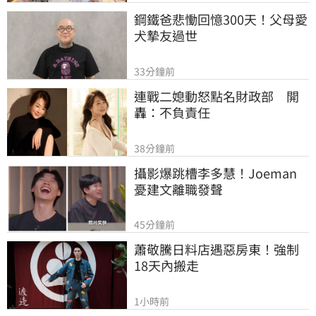
鋼鐵爸悲慟回憶300天！父母愛
犬摯友過世
33分鐘前
連戰二媳動怒點名財政部　開
轟：不負責任
38分鐘前
攝影爆跳槽李多慧！Joeman
憂建文離職發聲
45分鐘前
蕭敬騰日料店遇惡房東！強制
18天內搬走
1小時前