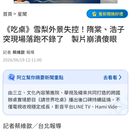
首頁
星聞
看新聞換好禮
《吃桌》雪梨外景失控！隋棠、浩子
突現場落跑不錄了 製片崩潰傻眼
記者
蔡維歆
報導
2026/06/19 12:11:00
阿立幫你摘要新聞重點
去看看
由三立、文化內容策進院、華視及緯來共同打造的跨國
辦桌實境節目《請世界吃桌》播出後口碑持續延燒，不
僅電視收視穩定成長，影音平台LINE TV、Hami Video
觀看表現亮眼，上線後隨即拿下排行榜冠軍，節目討論
度更持續升溫。本週即將播出第三集，而第二集播出後
記者蔡維歆／台北報導
再掀熱議，許多觀眾直呼：「這不只是實境節目，而是