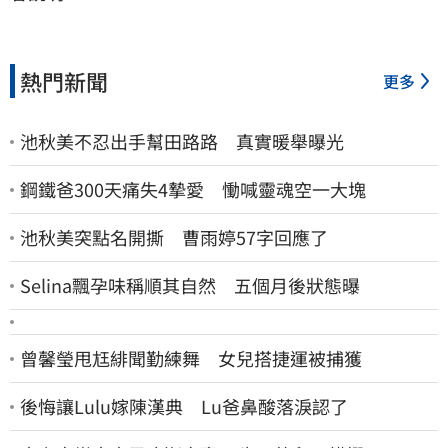
熱門新聞
更多
池秋美不忍出手幫田路路 真實暖舉曝光
鋼鐵爸300天痛失4摯愛 慟喊靈魂空一大塊
池秋美突點名開撕 曹雨婷57字回應了
Selina飄孕味稱順其自然 五個月後狀態曝
曾馨瑩甩尪緋聞勤練舞 女兒搭捷運被捕獲
後悔讓Lulu嫁陳漢典 Lu爸鼻酸落淚認了