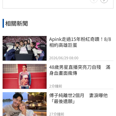
資動向，以掌握台股後續走勢與類股輪動節奏，
謹慎應對盤勢波動風險。
相關新聞
Apink走過15年粉紅奇蹟！8/8
相約高雄巨蛋
2026/06/29 08:00
48歲男星直播突亮刀自殘　滿
身血畫面瘋傳
2分鐘前
傅子純離世2個月　妻淚曝他
「最後遺願」
27分鐘前