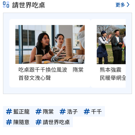
請世界吃桌
更多
吃桌跟千千換位風波　隋棠
熊本強震　吃
首發文洩心聲
民暖舉網全哭
藍正龍
隋棠
浩子
千千
陳隨意
請世界吃桌