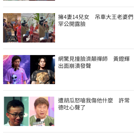
擁4妻14兒女　吊車大王老婆們
罕公開露臉
網驚見撞臉濟顛禪師　黃鐙輝
出面崩潰發聲
遭胡瓜怒嗆我傷他什麼　許常
德吐心聲了