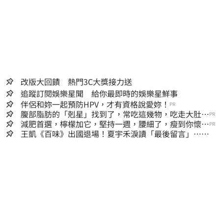
改版大回饋 熱門3C大獎接力送
追蹤訂閱娛樂星聞 給你最即時的娛樂星鮮事
伴侶和妳一起預防HPV，才有資格說愛妳！
PR
腹部脂肪的「剋星」找到了，常吃這幾物，吃走大肚
PR
囊，瘦出小蠻腰
減肥首選，檸檬加它，堅持一週，腰細了，瘦到你懷疑
PR
人生
王凱《百味》出國退場！夏宇禾淚讀「最後留言」…觀
眾全鼻酸：不是演的