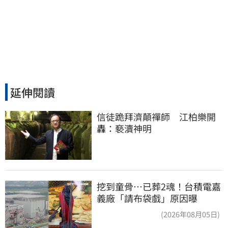
延伸閱讀
信徒跪拜濟顛禪師　江柏樂開
轟：褻瀆神明
挖到童骨…已葬2魂！台積電嘉
義廠「請布袋戲」原因曝
(2026年08月05日)