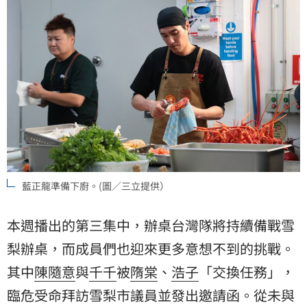
藍正龍準備下廚。(圖／三立提供）
本週播出的第三集中，辦桌台灣隊將持續備戰雪
梨辦桌，而成員們也迎來更多意想不到的挑戰。
其中
陳隨意
與
千千
被
隋棠
、
浩子
「交換任務」，
臨危受命拜訪雪梨市議員並發出邀請函。從未與