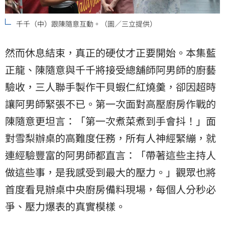
千千（中）跟陳隨意互動。（圖／三立提供）
然而休息結束，真正的硬仗才正要開始。本集
藍
正龍
、陳隨意與千千將接受總舖師阿男師的廚藝
驗收，三人聯手製作干貝蝦仁紅燒羹，卻因超時
讓阿男師緊張不已。第一次面對高壓廚房作戰的
陳隨意更坦言：「第一次煮菜煮到手會抖！」面
對雪梨辦桌的高難度任務，所有人神經緊繃，就
連經驗豐富的阿男師都直言：「帶著這些主持人
做這些事，是我感受到最大的壓力。」觀眾也將
首度看見辦桌中央廚房備料現場，每個人分秒必
爭、壓力爆表的真實模樣。