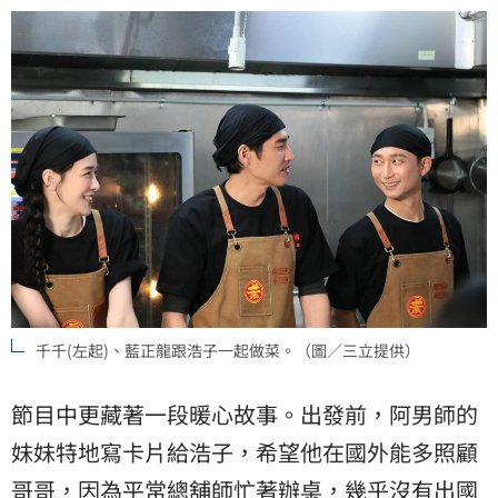
千千(左起)、藍正龍跟浩子一起做菜。（圖／三立提供）
節目中更藏著一段暖心故事。出發前，阿男師的
妹妹特地寫卡片給浩子，希望他在國外能多照顧
哥哥，因為平常總舖師忙著辦桌，幾乎沒有出國