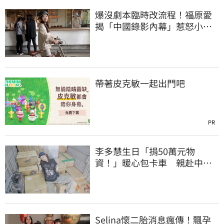
爆沒劇本臨時改流程！福原愛
揭「中國錄影內幕」惹怒小粉
紅：忘恩負義
帶著皮克敏一起出門吧
PR
李多慧生日「捐50萬元物
資！」暖心包卡車 親赴中南
部偏鄉機構送愛
Selina懷二胎消息瘋傳！飄孕