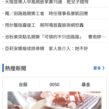
大咖音樂人中風病逝享壽76歲 乾兒子錯愕
獨／田路路開撕工會 時任理事長康凱回應
甩抄襲陰霾復工 蔡阿嘎首露臉哭網怒轟
池秋美突點名開撕「可憐的不只田路路」 曹雨婷45
字回應了
亞莉安娜瘦成排骨精 家人急介入：她不好
熱搜新聞
更多
台股
0050
基金