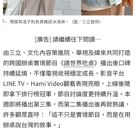
隋棠與浩子則負責確認冰淇淋。（圖／三立提供）
[廣告] 請繼續往下閱讀…
由三立、文化內容策進院、華視及緯來共同打造
的跨國辦桌實境節目《
請世界吃桌
》播出後口碑
持續延燒，不僅電視收視穩定成長，影音平台
LINE TV、Hami Video觀看表現亮眼，上線後隨
即拿下排行榜冠軍，節目討論度更持續升溫。本
週即將播出第三集，而第二集播出後再掀熱議，
許多觀眾直呼：「這不只是實境節目，而是在用
辦桌說台灣的故事。」