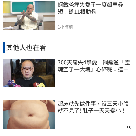
鋼鐵爸痛失愛子一度飆車尋
短！斷11根肋骨
1小時前
其他人也在看
300天痛失4摯愛！鋼鐵爸「靈
魂空了一大塊」心碎喊：這輩
子最痛的路
起床就先做件事，沒三天小腹
就不見了! 肚子一天天變小！
PR