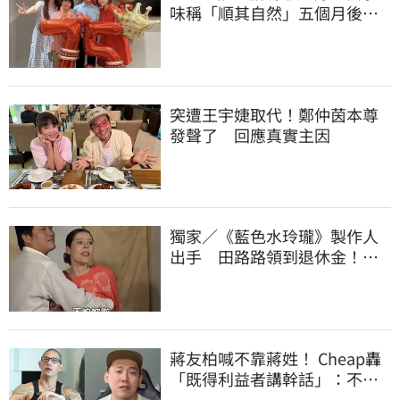
味稱「順其自然」五個月後狀
態曝光
突遭王宇婕取代！鄭仲茵本尊
發聲了 回應真實主因
獨家／《藍色水玲瓏》製作人
出手 田路路領到退休金！隱
忍6年吐內幕
蔣友柏喊不靠蔣姓！ Cheap轟
「既得利益者講幹話」：不如
學K董誠實靠爸