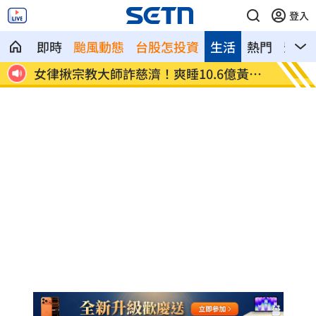
登入
即時
颱風動態
台股怎投資
生活
熱門
影音
臟驟
女律揪宗教大師詐慈濟！爽睡10.6億黃金
台男星
堆