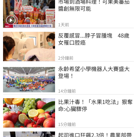
市場到酒場料理！可果美蕃茄
醬創無限可能
1天前
反覆感冒...脖子冒腫塊　48歲
女罹口腔癌
2分鐘前
永齡希望小學機器人大賽盛大
登場！
14分鐘前
比果汁毒！「水果1吃法」狠奪
命:心臟驟停
15分鐘前
起司進口狂飆2.3倍！農業部帶