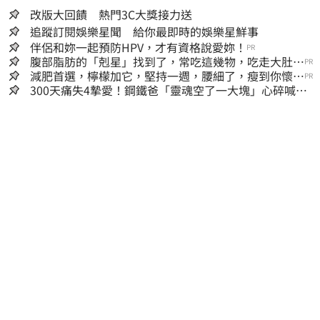
改版大回饋 熱門3C大獎接力送
追蹤訂閱娛樂星聞 給你最即時的娛樂星鮮事
伴侶和妳一起預防HPV，才有資格說愛妳！
PR
腹部脂肪的「剋星」找到了，常吃這幾物，吃走大肚
PR
囊，瘦出小蠻腰
減肥首選，檸檬加它，堅持一週，腰細了，瘦到你懷疑
PR
人生
300天痛失4摯愛！鋼鐵爸「靈魂空了一大塊」心碎喊：
這輩子最痛的路