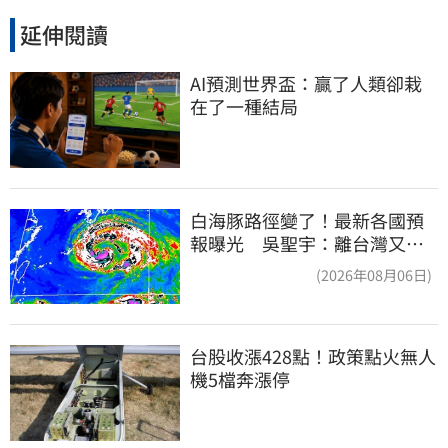
延伸閱讀
AI預測世界盃：贏了人類卻栽
在了一種結局
白海豚路徑變了！最新各國預
報曝光 吳聖宇：離台灣又更
近一點
(2026年08月06日)
台股收漲428點！政策點火無人
機5檔奔漲停