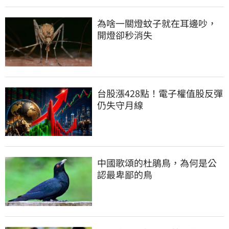
為啥一關燈蚊子就在耳邊吵，
開燈卻秒消失
台股漲428點！電子權值股反彈
仍失守月線
中國歌頌的杜鵑鳥，為何是公
認最卑鄙的鳥