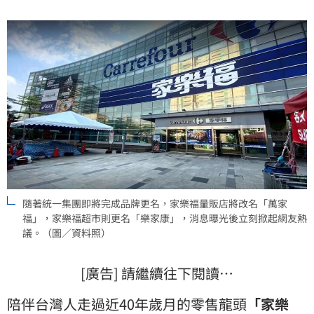
全民震撼，PTT網友也紛紛說出心聲，甚至崩潰直呼：
「這名字真的太難記了！」(記者唐家興)
隨著統一集團即將完成品牌更名，家樂福量販店將改名「萬家
福」，家樂福超市則更名「樂家康」，消息曝光後立刻掀起網友熱
議。（圖／資料照）
[廣告] 請繼續往下閱讀…
陪伴台灣人走過近40年歲月的零售龍頭
「
家樂