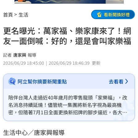
首頁
生活
看新聞換好禮
更名曝光：萬家福、樂家康來了！網
友一面倒喊：好的，還是會叫家樂福
記者
唐家興
報導
2026/06/29 18:45:00
2026/06/29 18:46:39
更新
阿立幫你摘要新聞重點
去看看
陪伴台灣人走過近40年歲月的零售龍頭「家樂福」，改
名消息持續延燒！儘管統一集團將新名字視為最高機
密，但隨著7月1日全面更換新招牌的腳步逼近，各大門
市外牆已悄悄拆除舊招牌、露出斑駁痕跡。《三立新聞
網》記者搶先獨家掌握內部消息，家樂福量販店改名
生活中心／唐家興報導
「萬家福」；超市改名「樂家康」，消息一出立刻引發