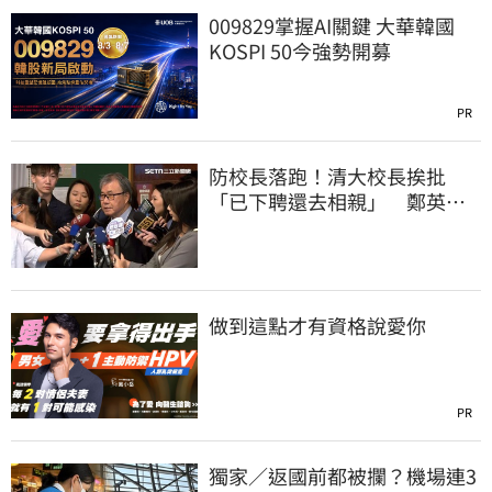
009829掌握AI關鍵 大華韓國
KOSPI 50今強勢開募
PR
防校長落跑！清大校長挨批
「已下聘還去相親」 鄭英
耀：將祭「這規定」
做到這點才有資格說愛你
PR
獨家／返國前都被攔？機場連3