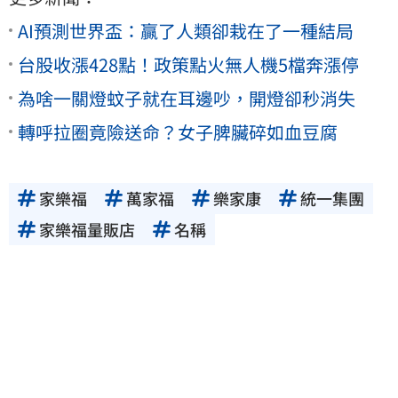
AI預測世界盃：贏了人類卻栽在了一種結局
台股收漲428點！政策點火無人機5檔奔漲停
為啥一關燈蚊子就在耳邊吵，開燈卻秒消失
轉呼拉圈竟險送命？女子脾臟碎如血豆腐
家樂福
萬家福
樂家康
統一集團
家樂福量販店
名稱