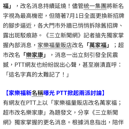
福
」
，改名消息持續延燒！儘管
統一集團
將新名
字視為最高機密，但隨著7月1日全面更換新招牌
的腳步逼近，各大門市外牆已悄悄拆除舊招牌、
露出斑駁痕跡。《三立新聞網》記者搶先獨家掌
握內部消息，
家樂福量販店
改名
「
萬家福
」
；超
市改名
「
樂家康
」
，消息一出立刻引發全民震
撼，PTT網友也紛紛說出心聲，甚至崩潰直呼：
「這名字真的太難記了！」
【家樂福新
名稱
曝光 PTT掀起兩派討論】
有網友在PTT上以「家樂福量販店改名萬家福；
超市改名樂家康」為題發文，分享《三立新聞
網》獨家掌握的更名消息。根據消息指出，陪伴