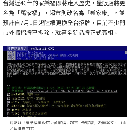
台灣近40年的家樂福即將走入歷史，量販店將更
名為「萬家福」，超市則改名為「樂家康」，並
預計自7月1日起陸續更換全台招牌，目前不少門
市外牆招牌已拆除，就等全新品牌正式亮相。
網友以「家樂福量販店->萬家福，超市->樂家康」為題發文。（圖
／翻攝自PTT）