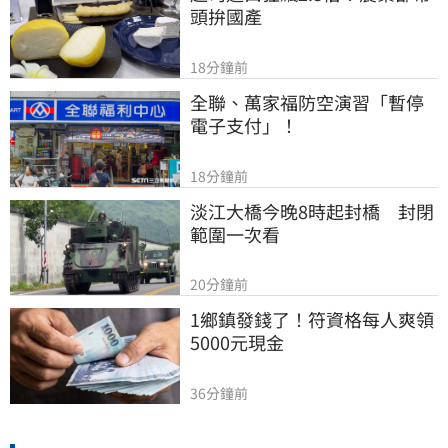
頭拚國產
18分鐘前
全聯、萬家福防空演習「暫停
電子支付」！
18分鐘前
淡江大橋今晚8時起封橋　封閉
範圍一次看
20分鐘前
1鄉鎮發錢了！符資格每人爽領
5000元現金
36分鐘前