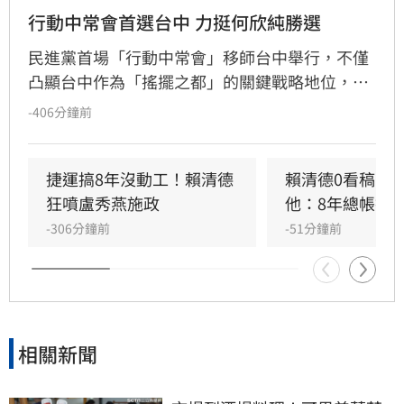
行動中常會首選台中 力挺何欣純勝選
民進黨首場「行動中常會」移師台中舉行，不僅
凸顯台中作為「搖擺之都」的關鍵戰略地位，更
展現中央對中台灣選情的重視。透過集結黨內要
-406分鐘前
角力挺何欣純，民進黨釋出「重兵部署」與勝選
決心，試圖以「顧好中台灣，驅動全台灣」為核
心，擴大支持基礎。會議中由賴清德、蔡其昌與
捷運搞8年沒動工！賴清德
賴清德0看稿嗆
何欣純連線助陣，從國政延伸至市政議題，展現
狂噴盧秀燕施政
他：8年總帳掀
細膩的選戰節奏與攻防論述。透過全國媒體實地
-306分鐘前
-51分鐘前
報導與直播，成功強化何欣純的曝光度，並傳達
民進黨團結一致、深耕地方的政治意象，為年底
選戰打響關鍵的起手式。
相關新聞