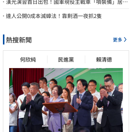
漢光演習首日出包！國軍現役主戰車「噴裝備」居民
撿到零件…軍方說話了
達人公開0成本滅蟑法！靠剩酒一夜抓2隻
熱搜新聞
更多
何欣純
民進黨
賴清德