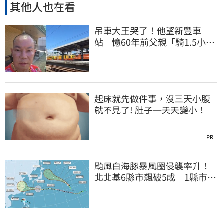
其他人也在看
吊車大王哭了！他望新豐車
站 憶60年前父親「騎1.5小時
單車載他圓夢」
起床就先做件事，沒三天小腹
就不見了! 肚子一天天變小！
PR
颱風白海豚暴風圈侵襲率升！
北北基6縣市飆破5成 1縣市
「最高達67%」