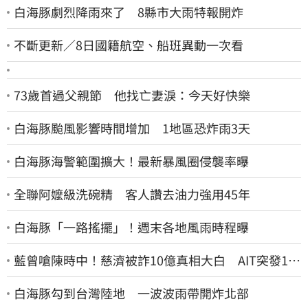
白海豚劇烈降雨來了 8縣市大雨特報開炸
不斷更新／8日國籍航空、船班異動一次看
73歲首過父親節 他找亡妻淚：今天好快樂
白海豚颱風影響時間增加 1地區恐炸雨3天
白海豚海警範圍擴大！最新暴風圈侵襲率曝
全聯阿嬤級洗碗精 客人讚去油力強用45年
白海豚「一路搖擺」！週末各地風雨時程曝
藍曾嗆陳時中！慈濟被詐10億真相大白 AIT突發1文
酸爆…他笑：真的很會
白海豚勾到台灣陸地 一波波雨帶開炸北部