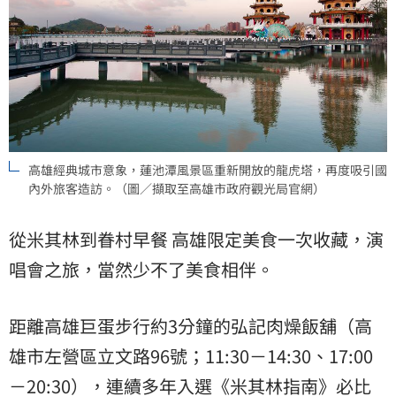
高雄經典城市意象，蓮池潭風景區重新開放的龍虎塔，再度吸引國
內外旅客造訪。（圖／擷取至高雄市政府觀光局官網）
從米其林到眷村早餐 高雄限定美食一次收藏，演
唱會之旅，當然少不了美食相伴。
距離高雄巨蛋步行約3分鐘的弘記肉燥飯舖（高
雄市左營區立文路96號；11:30－14:30、17:00
－20:30），連續多年入選《米其林指南》必比