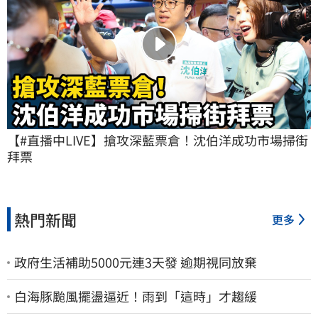
【#直播中LIVE】搶攻深藍票倉！沈伯洋成功市場掃街
拜票
熱門新聞
更多
政府生活補助5000元連3天發 逾期視同放棄
白海豚颱風擺盪逼近！雨到「這時」才趨緩