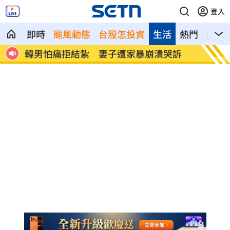
登入
即時
颱風動態
台股怎投資
生活
熱門
影音
訴
視導濱海打擊操演 賴清德廣播鼓舞國軍
慈濟遭
來