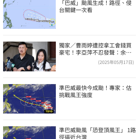
「巴威」颱風生成！路徑、侵
台關鍵一次看
獨家／曹雨婷遭控拿工會錢買
豪宅！李亞萍不忍發聲：余天
管工會都貼錢
(2025年05月17日)
準巴威最快今成颱！專家：估
挑戰風王強度
準巴威颱風「恐登頂風王」 1路
徑逼近台灣