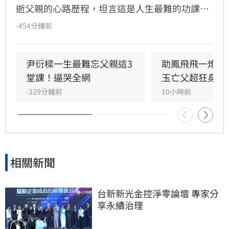
逝父親的心路歷程，坦言這是人生最難的功課。
她回憶當時強忍悲傷，在父親耳邊承諾會照顧好
-454分鐘前
家人，並深信父親留下的愛已成為延續生命的力
量。阿雅呼籲大眾珍惜日常，將愛化為行動，把
握與家人相處的每一刻，別讓遺憾留到最後。這
尹衍樑一生最難忘父親這3
助鳳飛飛一炮而
段真摯告白引發眾多網友共鳴，紛紛留言表達對
堂課！逼哭全網
玉亡父超狂身分
家人的愛與感恩，提醒大家及時行孝，讓愛不再
-329分鐘前
10小時前
只是心裡的遺憾。
相關新聞
台新新光金控淨零論壇 專家分
享永續治理