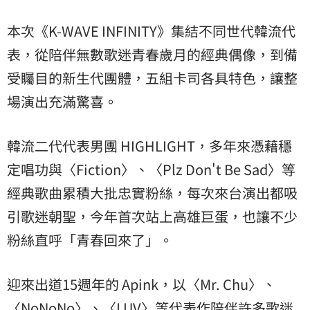
本次《K-WAVE INFINITY》集結不同世代韓流代
表，從陪伴無數歌迷青春歲月的經典偶像，到備
受矚目的新生代團體，五組卡司各具特色，讓整
場演出充滿驚喜。
韓流二代代表男團 HIGHLIGHT，多年來憑藉穩
定唱功與〈Fiction〉、〈Plz Don't Be Sad〉等
經典歌曲累積大批忠實粉絲，每次來台演出都吸
引歌迷朝聖，今年首次站上高雄巨蛋，也讓不少
粉絲直呼「青春回來了」。
迎來出道15週年的 Apink，以〈Mr. Chu〉、
〈NoNoNo〉、〈LUV〉等代表作陪伴許多歌迷