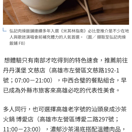
弘記肉燥飯舖連續多年入選《米其林指南》必比登推介是不少在地
人與歌迷演唱會前補充體力的人氣首選。（圖／ 擷取至弘記肉燥
飯鋪 FB）
想體驗只有南部才吃得到的特色速食，推薦前往
丹丹漢堡 文慈店（高雄市左營區文慈路192-1
號；07:00－21:00），中西合璧的餐點組合，早
已成為外縣市旅客來高雄必吃的代表性美食。
多人同行，也可選擇高雄老字號的汕頭泉成沙茶
火鍋 博愛店（高雄市左營區博愛二路297號；
11:00－23:00），濃郁沙茶湯底搭配溫體肉品，