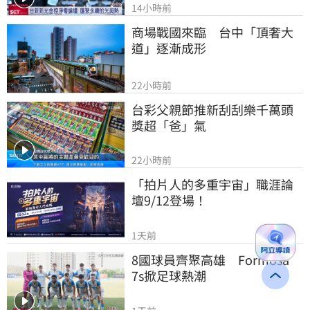
14小時前
商場戰國來臨　台中「頂奢大
道」逐漸成形
22小時前
台彩父親節推新刮刮樂千萬頭
獎超「爸」氣
22小時前
「拍片人的多重宇宙」職涯論
壇9/12登場！
1天前
8國球員齊聚高雄　Formosa 
7s掀足球熱潮