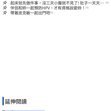
起床就先做件事，沒三天小腹就不見了! 肚子一天天變
PR
小！
伴侶和妳一起預防HPV，才有資格說愛妳！
PR
帶著皮克敏一起出門吧
PR
延伸閱讀