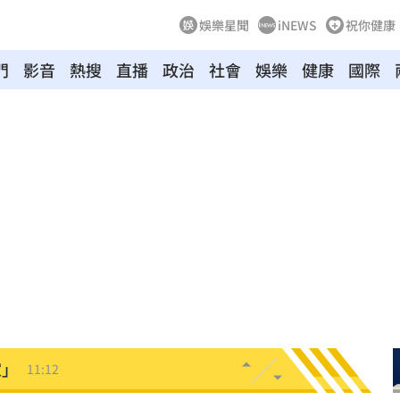
娛樂星聞
iNEWS
祝你健康
門
影音
熱搜
直播
政治
社會
娛樂
健康
國際
懷孕
11:27
11:20
吊
11:18
離世
11:15
況曝
11:12
家」
11:12
做
11:11