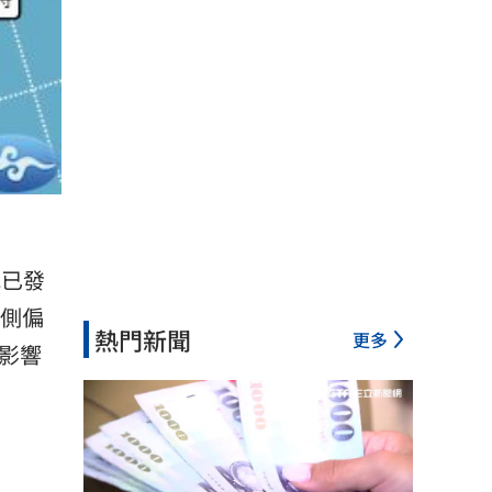
威已發
南側偏
熱門新聞
更多
影響