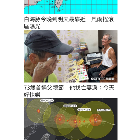
白海豚今晚到明天最靠近　風雨搖滾
區曝光
73歲首過父親節　他找亡妻淚：今天
好快樂