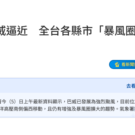
驚喜
11:11
11:10
威逼近 全台各縣市「暴風
開轟
11:08
駕
11:07
和
11:06
看新聞
舌頭
11:05
去
心
11:04
象署今（5）日上午最新資料顯示，巴威已發展為強烈颱風，目前位
徵選
11:00
平洋高壓南側偏西移動，且仍有增強及暴風圈擴大的趨勢。氣象署
，至於實際風雨程度仍須視後續路徑而定，目前不確定性仍高。
11:00
辦
11:00