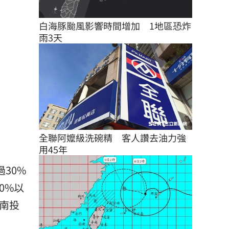
白海豚颱風影響時間增加　1地區恐炸
雨3天
全聯阿嬤級洗碗精　客人讚去油力強
用45年
30%
0%以
南投