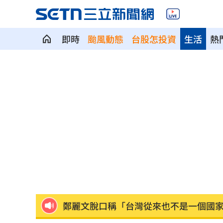
即時
颱風動態
台股怎投資
生活
熱
56歲男星突宣布再婚 神秘圈外妻子已
綠5戰將推父親節影音 他遭賴清德吐槽
快移車！新北高灘地「這時間」強制拖
奉獻醫學研究逾40年！林慶順教授不幸
捲校園霸凌爭議 知名韓星海外發展近
鄭麗文脫口稱「台灣從來也不是一個國
身價千億照買250元麻糬 富太包包自己