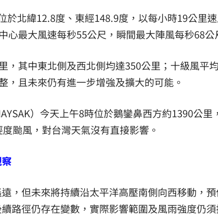
北緯12.8度、東經148.9度，以每小時19公里
中心最大風速每秒55公尺，瞬間最大陣風每秒68公
公里，其中東北側及西北側均達350公里；十級風平
完整，且未來仍有進一步增強及擴大的可能。
AYSAK）今天上午8時位於鵝鑾鼻西方約1390公里
輕度颱風，對台灣天氣沒有直接影響。
觀察
遙遠，但未來將持續沿太平洋高壓南側向西移動，預
後續路徑仍存在變數，實際影響範圍及風雨強度仍須