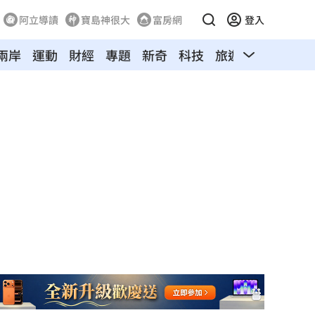
阿立導讀
寶島神很大
富房網
登入
兩岸
運動
財經
專題
新奇
科技
旅遊
汽車
寵物