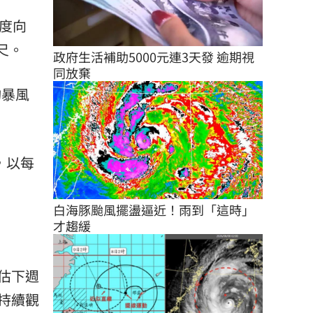
速度向
尺。
政府生活補助5000元連3天發 逾期視
同放棄
均暴風
，以每
白海豚颱風擺盪逼近！雨到「這時」
才趨緩
估下週
持續觀