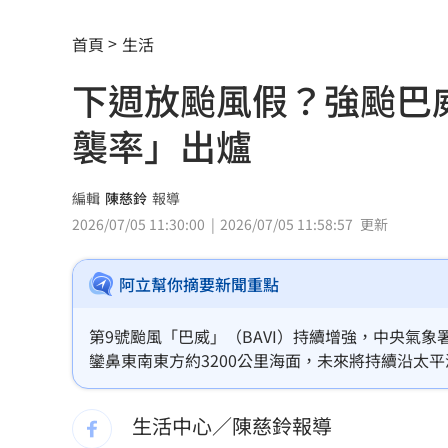
獨／河北彩花快閃文博會！狂掃潮玩曝
首頁
生活
小吃部討債逼拍裸照！恐怖主嫌下場曝
下週放颱風假？強颱巴
獨／曹雨婷挨轟失職 昔理事長楊光友
襲率」出爐
酒測0.7、毒品快篩陽性 警查獲酒毒雙
編輯
陳慈鈴
報導
韓足協爆性招待外籍裁判！7場比賽5勝2
2026/07/05 11:30:00
2026/07/05 11:58:57
更新
本土女星遭經紀人侵犯 他反嗆：沒伸
阿立幫你摘要新聞重點
他沒異狀卻動脈硬化！醫示警：8類人小
第9號颱風「巴威」（BAVI）持續增強，中央氣
獨／身高173！排球女神十一挑戰mini
鑾鼻東南東方約3200公里海面，未來將持續沿太
醒，預估下週五（10日）起將逐漸影響台灣天氣
明知疫苗採購難！沈伯洋嗆蔣萬安造謠
生活中心／陳慈鈴報導
全國首創「高溫微型保險」 台南7月試