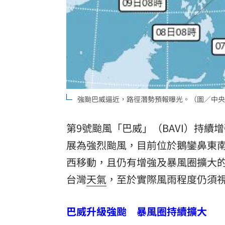
理想混蛋號召粉絲跨海追星吃美食！
18:
強颱巴威逼近，路徑潛勢預報曝光。（圖／中央
第9號颱風「巴威」（BAVI）持續
展為強烈颱風，目前位於鵝鑾鼻東南
西移動，且仍有增強及暴風圈擴大的
台灣
天氣
，至於實際風雨程度仍須
巴威升級強颱 暴風圈持續擴大