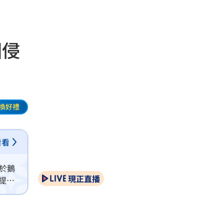
圈侵
換好禮
看看
於鵝
現正直播
提