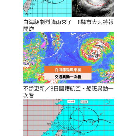
白海豚劇烈降雨來了　8縣市大雨特報
開炸
不斷更新／8日國籍航空、船班異動一
次看