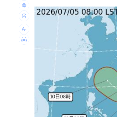
擋暴衝特斯拉「救很多人」賓士車主身
林逸欣首個無父父親節 診所熄燈爆排
村神相隔5場炸裂 暫居MLB日籍球員第
台灣彩券開獎直播中
20:31
LIVE三立+24小時直播
15:27
三立iNEWS新聞台線上直播
18:00
商場戰國來臨 台中「頂奢大道」逐漸
台彩父親節推新刮刮樂千萬頭獎超「爸
「拍片人的多重宇宙」職涯論壇9/12登
8國球員齊聚高雄 Formosa 7s掀足球