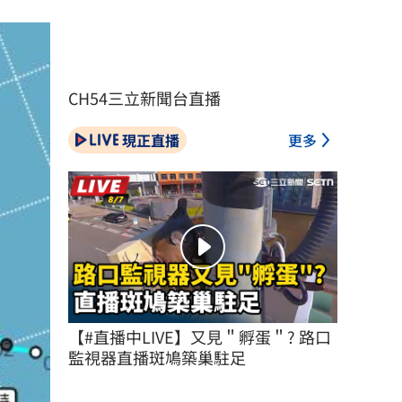
CH54三立新聞台直播
現正直播
更多
【#直播中LIVE】又見＂孵蛋＂? 路口
監視器直播斑鳩築巢駐足