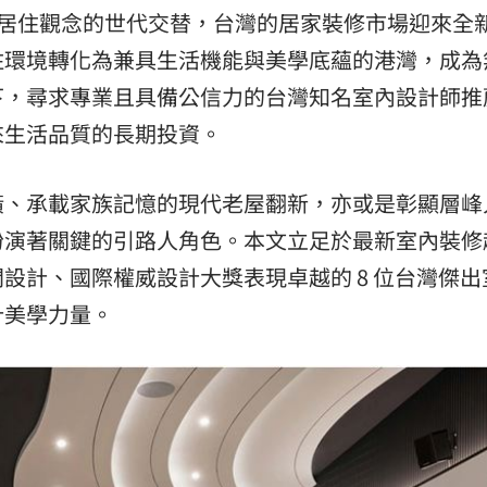
潮與居住觀念的世代交替，台灣的居家裝修市場迎來全
送醫
06:24
住環境轉化為兼具生活機能與美學底蘊的港灣，成為
彈
06:21
下，尋求專業且具備公信力的台灣知名室內設計師推
點
06:12
來生活品質的長期投資。
爆
06:10
潢、承載家族記憶的現代老屋翻新，亦或是彰顯層峰
扮演著關鍵的引路人角色。本文立足於最新室內裝修
設計、國際權威設計大獎表現卓越的 8 位台灣傑出
計美學力量。
15