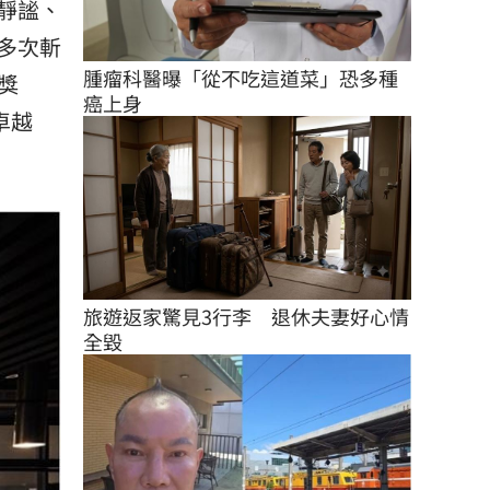
靜謐、
多次斬
腫瘤科醫曝「從不吃這道菜」恐多種
師獎
癌上身
年卓越
旅遊返家驚見3行李　退休夫妻好心情
全毀