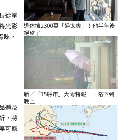
長從室
將光影
退休擁2300萬「過太爽」！他半年後
絕望了
青睞，
新／「15縣市」大雨特報　一路下到
晚上
品遍及
折，將
無可撼