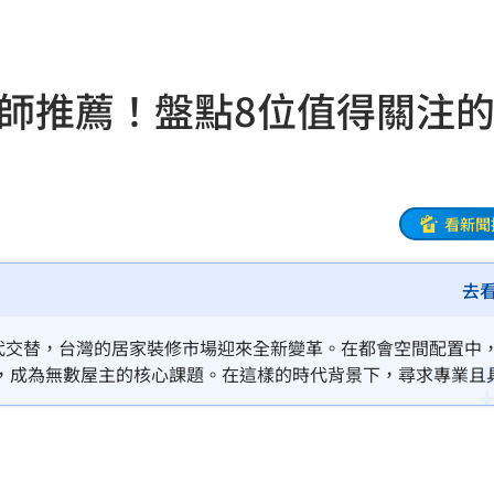
險
07:13
歸
07:11
計師推薦！盤點8位值得關注
中
07:08
07:00
7:00
看新聞
去
旅遊
06:50
的世代交替，台灣的居家裝修市場迎來全新變革。在都會空間配置中
」
06:41
，成為無數屋主的核心課題。在這樣的時代背景下，尋求專業且
視覺美化，更是對未來生活品質的長期投資。
昏迷
06:39
3天
06:38