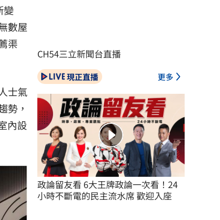
新變
無數屋
薦渠
CH54三立新聞台直播
現正直播
更多
人士氣
趨勢，
室內設
政論留友看 6大王牌政論一次看！24
小時不斷電的民主流水席 歡迎入座