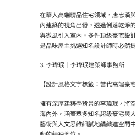
在華人高端精品住宅領域，唐忠漢
內建築的視角出發，透過俐落乾淨
與微風引入室內。多件頂級豪宅設計作品
是品味屋主挑選知名設計師時必然
3. 李瑋珉｜李瑋珉建築師事務所
【設計風格文字標籤：當代高端豪
擁有深厚建築學背景的李瑋珉，將
海內外，涵蓋眾多知名超級豪宅與
藝術與人文思維細膩地編織進空間
動的領袖地位。