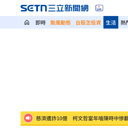
即時
颱風動態
台股怎投資
生活
熱
白海豚路徑搖擺 專家：北台灣明顯颱
2槍破寧靜…男死命逃不甩警喊：要開槍
藍網軍講師落網！四叉貓酸爆
07:37
慈濟輕易被女律師騙10億？李怡貞拋4疑
PCB正夯！他包下「30檔」供應鏈概念
慈濟遭詐10億 柯文哲當年嗆陳時中慘