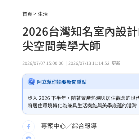
揭美中角力暗潮 謝金河：台灣1類人危
首頁
生活
車界女神忍7年職場性騷！李冠儀強勢回
2026台灣知名室內設
醫曝「1情緒」恐是失智症警訊:大腦發炎
尖空間美學大師
平均大賺88%！「10檔」台股老牌基金
以AI對抗AI！北富銀組金融業防詐聯盟
0
2026/07/07 15:00:00
2026/07/13 11:14:52
更新
肉搜黃爸慘了！惹毛輝達下場曝
06:54
阿立幫你摘要新聞重點
川普簽行政命令！限出生公民權禁生育
步入 2026 下半年，隨著置產熱潮與居住觀念
王凱靈堂照惹淚 竟是「送媽媽的禮物
將居住環境轉化為兼具生活機能與美學底蘊的港灣
公信力的台灣知名室內設計師推薦渠道，已不僅是
新／國道事故！車卡匝道…駕駛受困、
專案中心／綜合報導
7縣市大雨特報開轟 白海豚減慢、雨炸