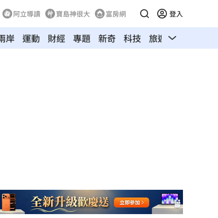
阿立導讀
寶島神很大
富房網
登入
兩岸
運動
財經
專題
新奇
科技
旅遊
汽車
寵物