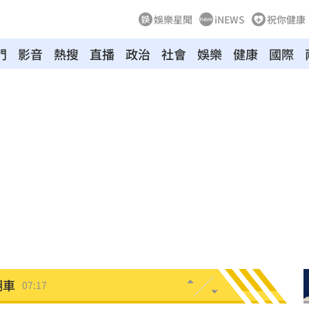
娛樂星聞
iNEWS
祝你健康
門
影音
熱搜
直播
政治
社會
娛樂
健康
國際
風天
07:45
了
07:44
點
07:35
股
07:30
翻車
07:17