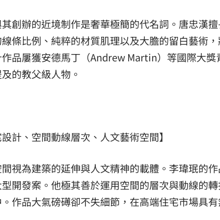
與其創辦的近境制作是奢華極簡的代名詞。唐忠漢擅
的線條比例、純粹的材質肌理以及大膽的留白藝術，
屢獲安德馬丁（Andrew Martin）等國際大獎
提及的教父級人物。
宅設計、空間動線層次、人文藝術空間】
空間視為建築的延伸與人文精神的載體。李瑋珉的作
大型開發案。他極其善於運用空間的層次與動線的轉
中。作品大氣磅礡卻不失細節，在高端住宅市場具有