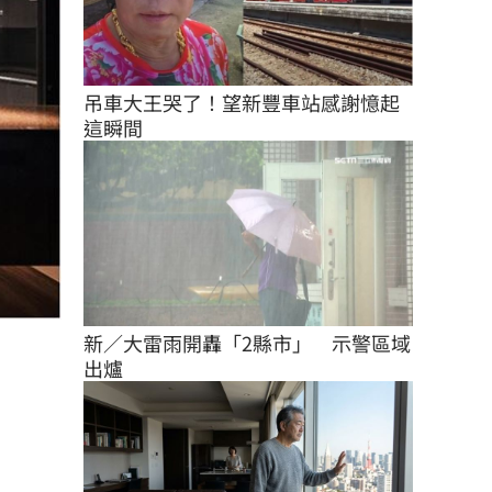
吊車大王哭了！望新豐車站感謝憶起
這瞬間
新／大雷雨開轟「2縣市」　示警區域
出爐