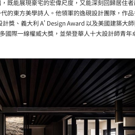
錯，既能展現豪宅的宏偉尺度，又能深刻回歸居住者
一代的東方美學詩人。他領軍的逸硯設計團隊，作品
設計獎、義大利 A' Design Award 以及美國建築大
Prize）等諸多國際一線權威大獎，並榮登華人十大設計師青