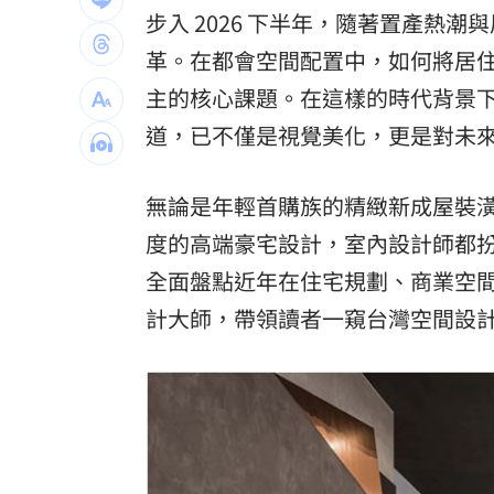
步入 2026 下半年，隨著置產熱
國道傳嚴重事故！2車碰撞「撇頭」3人
革。在都會空間配置中，如何將居
盤前／台指夜盤彈285點 台股拚延續反
主的核心課題。在這樣的時代背景
美股多收黑！道瓊跌464點 費半小漲39
道，已不僅是視覺美化，更是對未
今迎立秋！「5星座、5生肖」財運旺到
無論是年輕首購族的精緻新成屋裝
台灣彩券開獎直播中
20:31
度的高端豪宅設計，室內設計師都
LIVE三立+24小時直播
全面盤點近年在住宅規劃、商業空間
15:27
計大師，帶領讀者一窺台灣空間設
三立iNEWS新聞台線上直播
18:00
理想混蛋號召粉絲跨海追星吃美食！
18: