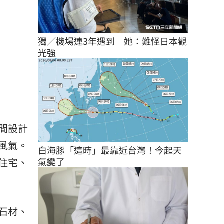
獨／機場連3年遇到　她：難怪日本觀
光強
間設計
風氣。
白海豚「這時」最靠近台灣！今起天
氣變了
住宅、
石材、