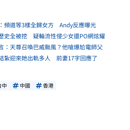
頻道等3樣全歸女方 Andy反應曝光
歷史全被挖 疑輪流性侵少女還PO網炫耀
言：天尊召喚巴威颱風？他嗆爆尬電師父
結紮迎來她出軌多人 前妻17字回應了
台中
中國
香港