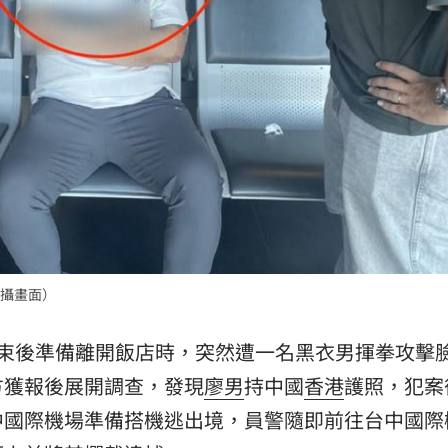
攝畫面）
結束後準備離開飯店時，突然遭一名黑衣男揮拳攻擊
方獲報後展開調查，發現
廖男
持中國
香港
護照，犯案
中國際機場準備搭機逃出境，員警隨即前往台中國際