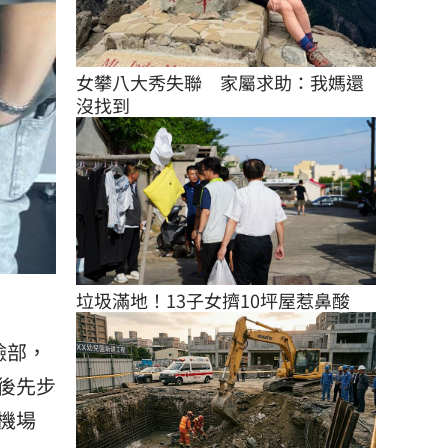
女攀八大秀失聯　家屬求助：我媽還
沒找到
垃圾滿地！13子女擠10坪屋惹鼻酸
臉部，
後先步
機場