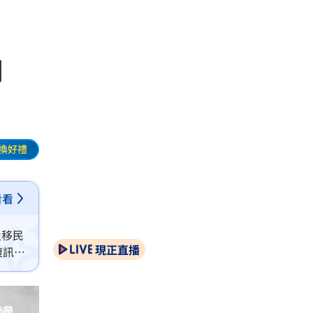
落網
換好禮
看看
及移民
現正直播
複訊後