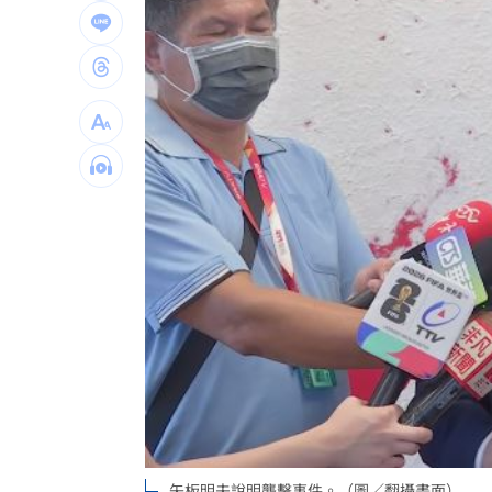
波克夏出手 砸百億美元投資Alphabet
黃仁勳告白喜歡華莎！她尬稱：不知他
風大雨大沒放假？她轟蔣萬安用1句話卸
台灣彩券開獎直播中
20:31
LIVE三立+24小時直播
15:27
三立iNEWS新聞台線上直播
18:00
商場戰國來臨 台中「頂奢大道」逐漸
台彩父親節推新刮刮樂千萬頭獎超「爸
「拍片人的多重宇宙」職涯論壇9/12登
8國球員齊聚高雄 Formosa 7s掀足球
矢板明夫說明襲擊事件。（圖／翻攝畫面）