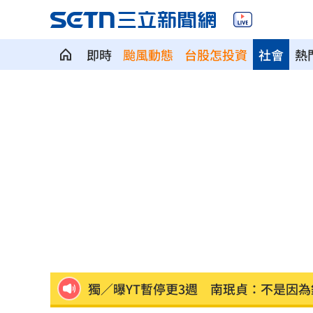
即時
颱風動態
台股怎投資
社會
熱
新濠建設單日狂掃5點 風佑築豪取8連
震後徒手搬瓦礫救人 委國舉重名將摘
魯冰花原唱隔13年開唱 台下驚見一票
長野安曇野暴雨釀土石流 390住宿客受
白海豚轉輕颱！最快「今夜脫離暴風圈
獨／曝YT暫停更3週 南珉貞：不是因為
李李仁慶祝父親節！合體大尾油土伯網