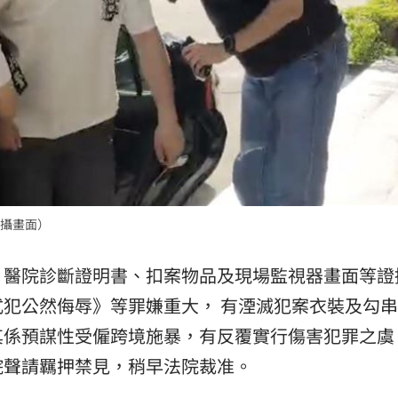
攝畫面）
、醫院診斷證明書、扣案物品及現場監視器畫面等證
犯公然侮辱》等罪嫌重大， 有湮滅犯案衣裝及勾
係預謀性受僱跨境施暴，有反覆實行傷害犯罪之虞
院聲請羈押禁見，稍早法院裁准。