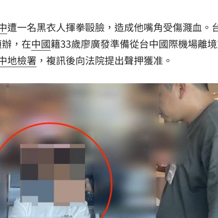
15
中
遭一名黑衣人揮拳毆臉，造成他嘴角受傷濺血。
偵辦，在
中國
籍33歲廖廣發準備從台中國際機場離境
中地檢署
，複訊後向法院提出聲押獲准。