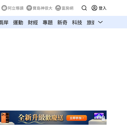
阿立導讀
寶島神很大
富房網
登入
兩岸
運動
財經
專題
新奇
科技
旅遊
汽車
寵物