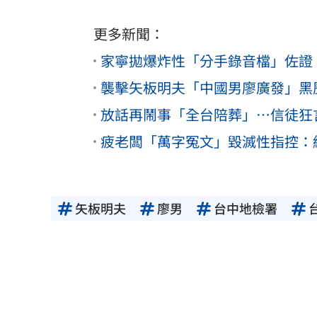
更多新聞：
家寧拋爆炸性「分手錄音檔」佐證：
襲擊矢板明夫「中國男廖廣發」黑
放話再鬧事「全台陪葬」⋯信徒狂
疲老闆「萬字冤文」毀滅性指控：
矢板明夫
廖男
台中地檢署