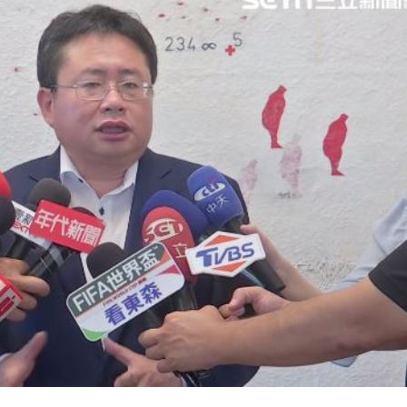
18:12
是誰
18:10
責
18:09
成形
12:00
」氣
12:00
場！
10:30
熱潮
10:00