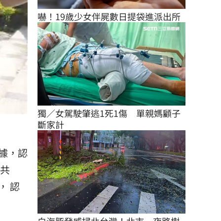
嚇！19歲少女伴屍數日提袋進派出所
獨／女駕駛肇逃1死1傷　單親媽顧子
斷家計
據，認
串共
， 認