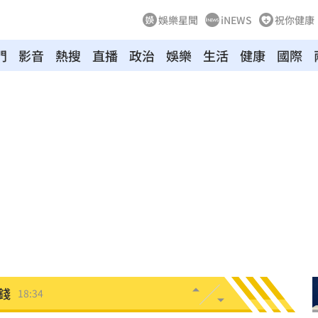
娛樂星聞
iNEWS
祝你健康
門
影音
熱搜
直播
政治
娛樂
生活
健康
國際
勝
18:51
雙金
18:43
大咖
18:40
困
18:37
」
18:36
錢
18:34
看傻
18:33