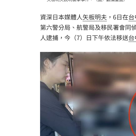
理想混蛋號召粉絲跨海追星吃美食！
18:
資深日本媒體人
矢板明夫
，6日在
台
第六警分局、航警局及移民署會同
人逮捕，今（7）日下午依法移送
台