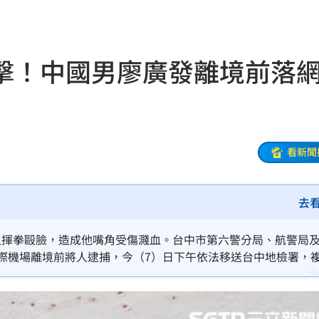
晚
18:32
應了
18:31
擊！中國男廖廣發離境前
18:27
被笑
18:27
慘了
18:25
看新聞
是你
18:18
去
誤會
18:18
聲了
18:13
人揮拳毆臉，造成他嘴角受傷濺血。台中市第六警分局、航警局
國際機場離境前將人逮捕，今（7）日下午依法移送台中地檢署，
逞
18:13
手
18:12