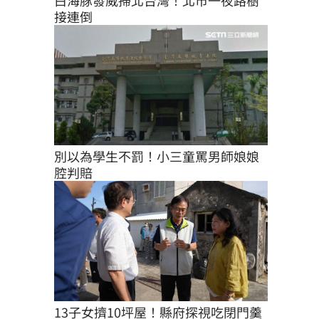
白海豚發威掃北台灣！北市一夜路樹
接連倒
別以為學生不罰！小三童罵男師娘娘
腔判賠
13子女擠10坪屋！縣府探視吃閉門羹