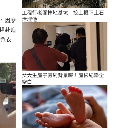
工程行老闆掉地基坑　挖土機下土石
活埋他
，因廖
趕赴追
黑色衣
女大生產子藏屍背景曝！產檢紀錄全
空白