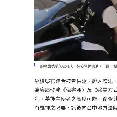
廖廣發襲擊矢板明夫，檢方聲押獲准。（圖／翻
經檢察官綜合被告供述、證人證述
為廖廣發涉《傷害罪》及《強暴方式
犯、幕後主使者之高度可能，復查其
有羈押之必要，訊後向台中地方法