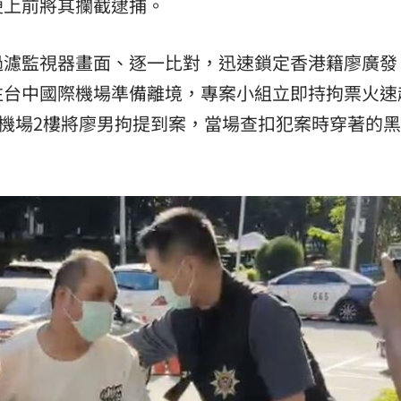
便上前將其攔截逮捕。
過濾監視器畫面、逐一比對，迅速鎖定香港籍廖廣發
往台中國際機場準備離境，專案小組立即持拘票火速
際機場2樓將廖男拘提到案，當場查扣犯案時穿著的