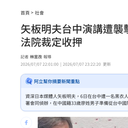
小孩不願繫安全帶！全機乘客慘滯留一
首頁
社會
傳與女員工婚外情助升遷 FIFA主席回
矢板明夫台中演講遭襲
台灣高中生超神！這賽事拿下1金2銀2銅
法院裁定收押
二伯衣印哈哈鄙卑 專家：別穿去日本
向中國洩半導體機密 前SK海力士員工
記者
林昱孜
報導
2026/07/07 22:01:00
2026/07/07 23:22:20
更新
戰疫苗！他再批蔣萬安：神也是你鬼也
阿立幫你摘要新聞重點
基隆房仲淹水控回覆不實 公所：門牌
星二代闖好聲音挨轟 歌手親姊心疼發
資深日本媒體人矢板明夫，6日在台中遭一名黑衣
署會同偵辦，在中國籍33歲廖姓男子準備從台中
命理師騙「子宮有嬰靈」拿雞蛋性侵得
向法院提出聲押獲准。
42歲情色片女星閃嫁 對象是前職棒投