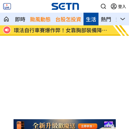
登入
即時
颱風動態
台股怎投資
生活
熱門
影音
降風
學霸牙醫槓離職員工 為3萬筆電互告慘勝
俄羅斯