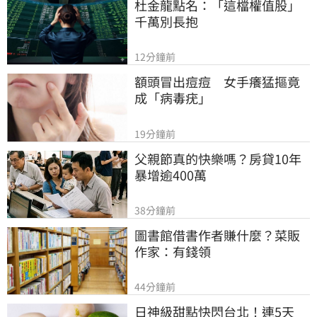
杜金龍點名：「這檔權值股」
千萬別長抱
12分鐘前
額頭冒出痘痘　女手癢猛摳竟
成「病毒疣」
19分鐘前
父親節真的快樂嗎？房貸10年
暴增逾400萬
38分鐘前
圖書館借書作者賺什麼？菜販
作家：有錢領
44分鐘前
日神級甜點快閃台北！連5天