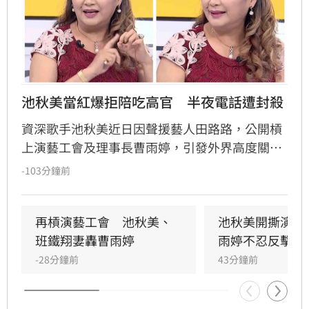
池秋美當紅爆拒陪吃高官　半夜電話遭封殺
資深歌手池秋美近日因聲援藝人田路路，公開槓
上演藝工會及理事長曹雨婷，引發外界高度關
注。池秋美過去曾以《小風帆》一曲紅遍大街小
-103分鐘前
巷，卻在事業巔峰期因拒絕高官飯局慘遭全面封
殺。她回憶當年凌晨遭威脅，對方甚至揚言誰敢
發她通告就會斷手斷腳，導致演藝事業一落千
再槓演藝工會　池秋美、
池秋美開撕演藝
丈，從一週七天通告的當紅歌手淪為過往雲煙。
班鐵翔妻轟曹雨婷
雨婷不忍反擊了
-28分鐘前
43分鐘前