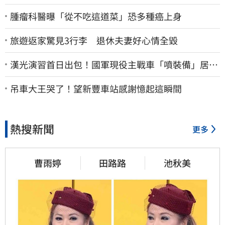
腫瘤科醫曝「從不吃這道菜」恐多種癌上身
旅遊返家驚見3行李 退休夫妻好心情全毀
漢光演習首日出包！國軍現役主戰車「噴裝備」居民
撿到零件…軍方說話了
吊車大王哭了！望新豐車站感謝憶起這瞬間
熱搜新聞
更多
曹雨婷
田路路
池秋美