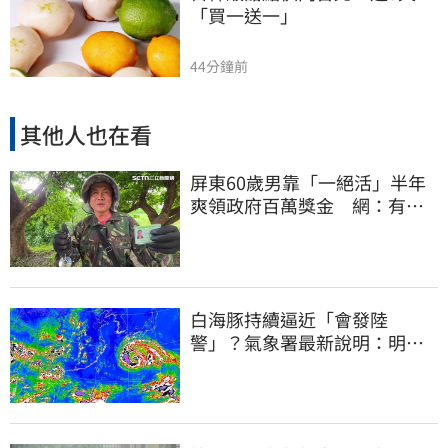
「買一送一」
44分鐘前
其他人也在看
屏東60歲男靠「一絕活」半年
爽領政府百萬獎金 網：有人
要組隊賺錢嗎？
白海豚持續逼近「會發陸
警」？氣象署最新說明：明天
下半天先發布海警