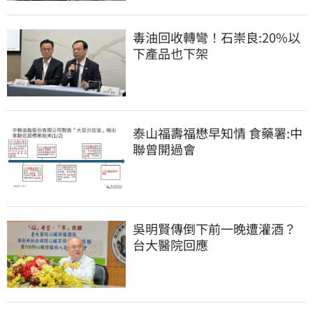
毒油回收轉彎！石崇良:20%以
下產品也下架
泰山福壽福懋早知情 食藥署:中
聯曾開過會
吳明賢傳倒下前一晚遭灌酒？
台大醫院回應