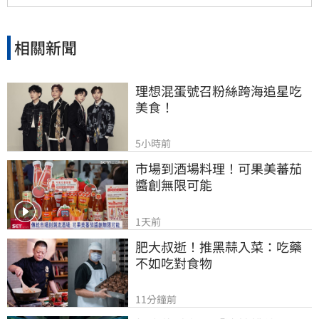
相關新聞
理想混蛋號召粉絲跨海追星吃
美食！
5小時前
市場到酒場料理！可果美蕃茄
醬創無限可能
1天前
肥大叔逝！推黑蒜入菜：吃藥
不如吃對食物
11分鐘前