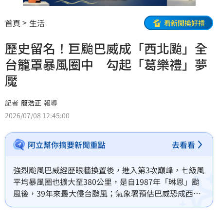
首頁
生活
看新聞換好禮
歷史留名！巨颱巴威成「西北颱」全
台籠罩暴風圈中 勾起「葛樂禮」夢
魘
記者
簡浩正
報導
2026/07/08 12:45:00
阿立幫你摘要新聞重點
去看看
強烈颱風巴威經歷眼牆換置後，進入第3次巔峰，七級風
平均暴風圈也擴大至380公里，是自1987年「琳恩」颱
風後，39年來最大侵台颱風；氣象署預估巴威恐成西北
颱。有氣象粉專表示，此為既1963年葛樂禮颱風（半徑
400公里）以來，半徑380公里以上大又強的西北颱。預