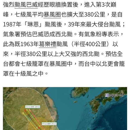
強烈
颱風
巴威
經歷眼牆換置後，進入第3次巔
估全台都會七級籠罩在暴風圈中，而台中以北更會籠罩
在十級風之中。（記者：簡浩正）
峰，七級風平均
暴風圈
也擴大至380公里，是自
1987年「琳恩」颱風後，39年來最大侵台颱風；
氣象署
預估巴威恐成西北颱。有氣象粉專表示，
此為既1963年
葛樂禮
颱風（半徑400公里）以
來，半徑380公里以上大又強的西北颱。預估全
台都會七級籠罩在暴風圈中，而台中以北更會籠
罩在十級風之中。