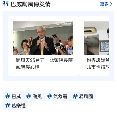
巴威颱風傳災情
更多
粉專酸綠營颱
颱風天95台刀！北榮院長陳
北市也該放4
威明曝心境
巴威
颱風
氣象署
暴風圈
葛樂禮