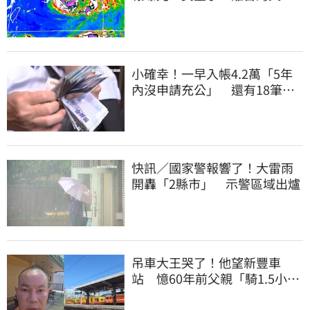
近一點
小確幸！一早入帳4.2萬「5年
內沒申請充公」 還有18筆錢
連發到8月底
快訊／國家警報響了！大雷雨
開轟「2縣市」 示警區域出爐
吊車大王哭了！他望新豐車
站 憶60年前父親「騎1.5小時
單車載他圓夢」