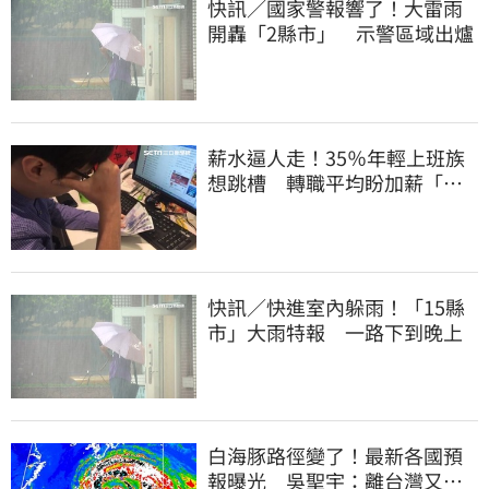
快訊／國家警報響了！大雷雨
開轟「2縣市」 示警區域出爐
薪水逼人走！35％年輕上班族
想跳槽 轉職平均盼加薪「破
萬元」
快訊／快進室內躲雨！「15縣
市」大雨特報 一路下到晚上
白海豚路徑變了！最新各國預
報曝光 吳聖宇：離台灣又更